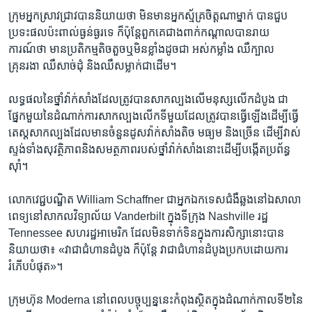
ក្រុមអ្នកស្រាវជ្រាវបាននិយាយថា មិនមានអ្នកស្ម័គ្រចិត្តណាម្នាក់ បានជួប
ប្រទះផលប៉ះពាល់ធ្ងន់ធ្ងរទេ ក៏ប៉ុន្តែពួកគេជាងពាក់កណ្តាលបានរាយ
ការណ៍ថា មានប្រតិកម្មតិចតួចឬមិនខ្លាំងដូចជា អស់កម្លាំង ឈឺក្បាល
គ្រុនរងា ឈឺសាច់ដុំ និងឈឹសម្លាក់ជាដើម។
លទ្ធផលនៃថ្នាំវ៉ាក់សាំងដែលត្រូវបានសាកល្បងលើមនុស្សលើកដំបូង ជា
ផ្នែកមួយនៃដំណាក់ការសាកល្បងលើកទីមួយដែលត្រូវបានធ្វើឡើងដើម្បីធ្វើ
តេស្តសាកល្បងដែលមានចំនួនដូសវ៉ាក់សាំងតិច មធ្យម និងច្រើន ដើម្បីវាស់
ស្ទង់ទាំងសុវត្ថិភាពនិងសមត្ថភាពរបស់ថ្នាំវ៉ាក់សាំងនោះដើម្បីបង្កើតប្រព័ន្ធ
ស៊ាំ។
លោកវេជ្ជបណ្ឌិត William Schaffner ជាអ្នកឯកទេសជំងឺឆ្លងនៅឯសាលា
ពេទ្យនៅសាកលវិទ្យាល័យ Vanderbilt ក្នុងទីក្រុង Nashville រដ្ឋ
Tennessee សហរដ្ឋអាមេរិក ដែលមិនទាក់ទិនក្នុងការសិក្សានោះបាន
និយាយថា៖ «វាជាជំហានដំបូង ក៏ប៉ុន្តែ វាជាជំហានដំបូងប្រកបដោយការ
រំភើបបំផុត»។
ក្រុមហ៊ុន Moderna នៅពេលបច្ចុប្បន្ននេះកំពុងស្ថិតក្នុងដំណាក់កាលទី២នៃ