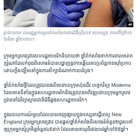
រចនា
សម្ព័ន្ធ​
Khmer English
រំលង​
និង​
បណ្តាញ​សង្គម
ចូល​
រូបឯកសារ៖ ពលរដ្ឋម្នាក់ទទួលវ៉ាក់សាំងការពារជំងឺកូវីដ១៩ សាកល្បង កាលពីថ្ងៃទី១៦
ទៅ​
ខែមីនា ឆ្នាំ២០២០។
កាន់​
ទំព័រ​
ភាសា
ក្រុមអ្នកស្រាវជ្រាវសហរដ្ឋអាមេរិកនិយាយថា ថ្នាំវ៉ាក់សាំងចាក់ការពារមេរោគ
ស្វែង​
កូរ៉ូណាដែលកំពុងពិសោធន៍បានបង្ហាញនូវការឆ្លើយតបប្រព័ន្ធភាពស៊ាំប្រកប
រក
ដោយក្តីសង្ឃឹមនៅក្នុងការសិក្សាដំណាក់កាលដំបូង។
ថ្នាំវ៉ាក់សាំងថ្មីដែលត្រូវបានផលិតដោយក្រុមហ៊ុនជីវៈបច្ចេកវិទ្យា Moderna
ដែលមានទីតាំងក្នុងសហរដ្ឋអាមេរិកនិងត្រូវបានអភិវឌ្ឍដោយក្រុមអ្នកស្រាវ
ជ្រាវនៅឯវិទ្យាស្ថានជាតិជំងឺឆ្លងសហរដ្ឋអាមេរិក។
ក្នុងរបាយការណ៍មួយដែលបានចេញផ្សាយក្នុងទស្សនាវដ្តីពេទ្យ New
England ក្រុមអ្នកស្រាវជ្រាវ បានផ្តល់ថ្នាំវ៉ាក់សាំងពិសោធន៍ចំនួន២ដូសទៅ
ឲ្យក្រុមអ្នកស្ម័គ្រចិត្តចំនួន៤៥នាក់ ដែលមានអាយុពីរវាង១៨ឆ្នាំទៅ៥៥ឆ្នាំ។