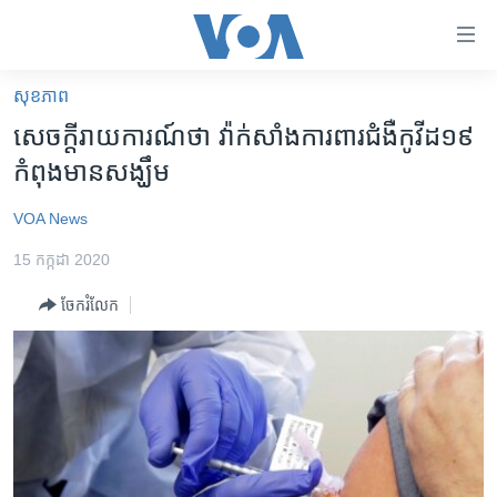
ភ្ជាប់​
ទៅ​
គេហទំព័រ​
សុខភាព
កម្ពុជា
ទាក់ទង
សេចក្តីរាយការណ៍ថា វ៉ាក់សាំងការពារជំងឺកូវីដ១៩
រំលង​
អន្តរជាតិ
កំពុងមានសង្ឃឹម
និង​
អាមេរិក
ចូល​
VOA News
ទៅ​​
ចិន
ទំព័រ​
15 កក្កដា 2020
ហេឡូវីអូអេ
ព័ត៌មាន​​
ចែករំលែក
តែ​
កម្ពុជាច្នៃប្រតិដ្ឋ
ម្តង
ព្រឹត្តិការណ៍ព័ត៌មាន
រំលង​
និង​
ទូរទស្សន៍ / វីដេអូ​
ចូល​
វិទ្យុ / ផតខាសថ៍
ទៅ​
ទំព័រ​
កម្មវិធីទាំងអស់