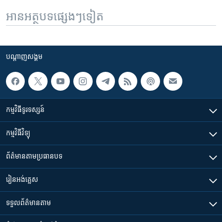
អានអត្ថបទផ្សេងៗទៀត
បណ្តាញ​សង្គម
កម្មវិធី​ទូរទស្សន៍
កម្មវិធី​វិទ្យុ
ព័ត៌មាន​តាមប្រធានបទ​
រៀន​​អង់គ្លេស
ទទួល​ព័ត៌មាន​តាម