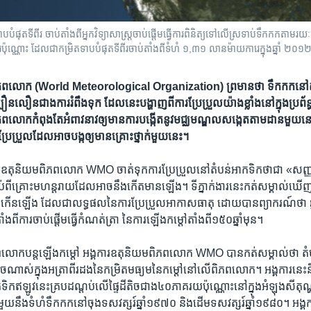
បំផុត​ទី​ពីរ ចាប់​តាំង​ពី​អ្នកវិទ្យាសាស្រ្ត​ចាប់​ផ្តើម​ធ្វើការ​ពិនិត្យ​ទៅ​លើ​ស្រទាប់​ទឹកកក​តាម
ណ្ណោះ ដែល​ជា​កម្រិត​ទាប​បំផុត​ទី​ពីរ​ចាប់តាំង​ពី​ទំហំ ១,៣១ លានម៉ាយការេ​ក្នុង​ឆ្នាំ​ ២០១
ពិភពលោក (World Meteorological Organization) ព្រមាន​ថា ទឹកកក​នៅ​តំប
ឿន​លឿន​ជាង​ការ​រំពឹង​ទុក ដែល​នេះ​បង្ហាញ​ពី​ការ​ប្រែប្រួល​យ៉ាង​ខ្លាំង​នៅ​ក្នុង​ប្រព
ពលោក​កំពុង​តែ​អំពាវនាវ​ឲ្យ​មាន​ការ​បង្កើត​នូវ​មជ្ឈមណ្ឌល​សង្កេត​តាមដាន​មួយ​នៅ​
ប្រែប្រួល​ដែល​អាច​បង្ក​ឲ្យ​មាន​គ្រោះថ្នាក់​មួយ​នេះ។
រ​ឧតុនិយម​ពិភពលោក ​WMO​ ចាត់​ទុក​ការ​ប្រែប្រួល​នៅ​តំបន់​អាកទិក​ថា​ជា​ «សញ្ញ
ប្រាប់​ពី​គ្រោះ​មហន្តរាយ​ដែល​អាច​នឹង​កើត​មាន​ឡើង។ ទីភ្នាក់ងារ​នេះ​កត់​សម្គាល់​ឃ
កើន​ឡើង​ ដែល​ជា​លទ្ធផល​នៃ​ការ​ប្រែប្រួល​អាកាសធាតុ​ ដោយ​បាន​ព្យាករណ៍​ថា ​ឆ្នាំ​
ាំង​ពី​ការ​ចាប់​ផ្តើម​ធ្វើ​កំណត់​ត្រា​ នៃ​ការ​ឡើង​កម្តៅ​តាំង​ពី​១៥០​ឆ្នាំ​មុន។
ក​បន្ត​ឡើង​កម្តៅ​ អង្គការ​ឧតុនិយម​ពិភពលោក ​WMO ​បាន​កត់​សម្គាល់​ថា តំបន់
​ណាស់​ក្នុង​អត្រា​ពីរ​ដង​នៃ​កម្រិត​មធ្យម​នៃ​កម្តៅ​នៅ​លើ​ពិភពលោក។ អង្គការ​នេ
ក​ឥឡូវ​នេះ​គ្រប​ដណ្តប់លើ​ផ្ទៃ​ដី​តិច​ជាង​៤០​ភាគ​រយ​ប៉ុណ្ណោះ​នៅ​ក្នុង​អំឡុងសីតុណ្
ជាមួយ​នឹង​ទំហំ​ទឹកកក​នៅ​ចុង​ទសវត្សរ៍​ឆ្នាំ១៩៧០ និង​ដើម​ទសវត្សរ៍​ឆ្នាំ​១៩៨០។ អង្គកា