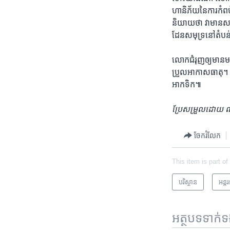
ហានិភ័យ​នៃ​ការ​កំពប
និយាយ​ថា​ វា​មាន​សារ
ដែន​សមុទ្រ​នៅ​តំបន់
លោក​ជំរុញ​ឲ្យ​មាន​
ប្រួល​អាកាសធាតុ។ លោក
អាកទិក៕
ប្រែសម្រួលដោយ ណឹម
ចែករំលែក
This item is part of
បរិស្ថាន
អន្ត
អត្ថបទ​ទាក់