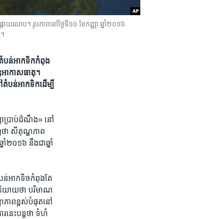
រយៈ​ផ្កាយរណប។ រូបភាព​នៅ​ថ្ងៃ​ទី​១០ ខែ​កញ្ញា ឆ្នាំ​២០១៦
២។
ន់​អាកទិក​កំពុង​
័ន្ធ​អាកាសធាតុ។
តំបន់​អាកទិក​ដើម្បី​
ា​ប្រាប់​ដំណឹង» នៅ​
ើញ​ថា សីតុណ្ហភាព​
២០១៦ ​នឹង​ជា​ឆ្នាំ​
​អាកទិច​កំពុង​តែ​
ះ​និយាយ​ថា បរិមាណ​
ហភាព​ខ្ពស់​បំផុត​នៅ​
រ​នេះ​បន្ត​ថា ទំហំ​