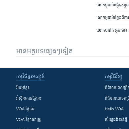
លោក​អូបាម៉ា​ធ្វើ​ទស្សន
លោក​អូបាម៉ា​ថ្លែងពី​កា
លោក​បារ៉ាក់​ អូបាម៉ា៖​
អានអត្ថបទផ្សេងៗទៀត
កម្មវិធី​ទូរទស្សន៍
កម្មវិធី​វិទ្យុ
វីដេអូ​ខ្មែរ
ព័ត៌មាន​ពេល​ព្រឹ
វ៉ាស៊ីនតោន​ថ្ងៃ​នេះ
ព័ត៌មាន​​ពេល​រាត្រ
VOA ថ្ងៃនេះ
Hello VOA
VOA ​វិទ្យាសាស្ត្រ
សំឡេង​ជំនាន់​ថ្មី