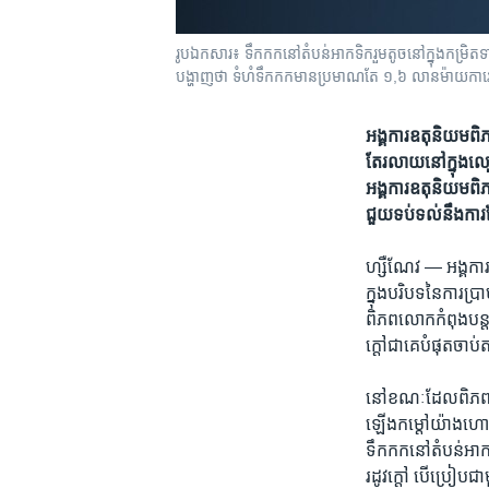
រូបឯកសារ៖ ទឹកកក​នៅ​តំបន់​អាកទិក​រួម​តូច​នៅ​ក្នុង​កម្រិត​ទាប​
បង្ហាញ​ថា ទំហំ​ទឹកកក​មាន​ប្រមាណ​តែ ១,៦ លាន​ម៉ាយ​ការេ​ប៉ុ
អង្គការ​ឧតុនិយម​
តែ​រលាយ​នៅ​ក្នុង​ល្ប
អង្គការ​ឧតុនិយម​ពិភ
ជួយ​ទប់​ទល់​នឹង​ការ​
ហ្សឺណែវ —
អង្គកា
ក្នុង​បរិបទ​នៃ​ការ​
ពិភពលោក​កំពុង​បន្ត​
ក្តៅ​ជា​គេ​បំផុតចាប់​ត
នៅ​ខណៈ​ដែល​ពិភពលោ
ឡើង​កម្តៅ​យ៉ាង​ហោច
ទឹកកក​នៅ​តំបន់​អាកទិ
រដូវ​ក្តៅ​ បើ​ប្រៀប​