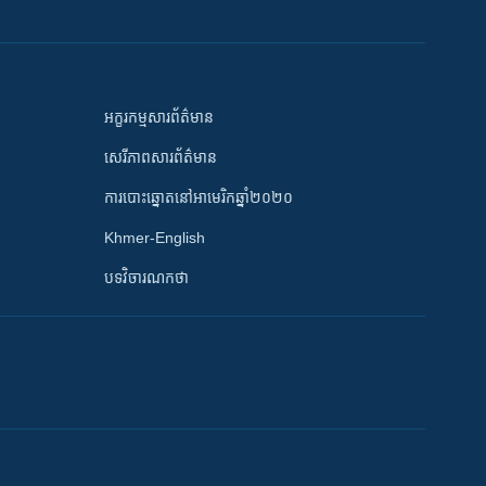
អក្ខរកម្មសារព័ត៌មាន
សេរីភាពសារព័ត៌មាន
ការបោះឆ្នោតនៅអាមេរិកឆ្នាំ២០២០
Khmer-English
បទវិចារណកថា