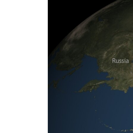
រចនា
សម្ព័ន្ធ​
រំលង​
និង​
ចូល​
ទៅ​
កាន់​
ទំព័រ​
ស្វែង​
រក