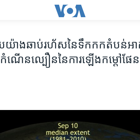
​យ៉ាង​ឆាប់​រហ័ស​នៃ​ទឹកកក​តំបន់​អាក
ី​កំណើន​ល្បឿន​នៃ​ការ​ឡើង​កម្តៅ​ផែន