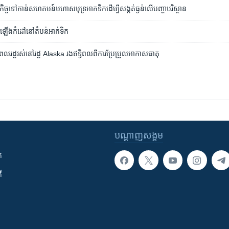
កិច្ច​ទៅ​កាន់​សហគមន៍​មហាសមុទ្រ​អាកទិក​ដើម្បី​សង្កត់​ធ្ងន់​លើ​បញ្ហា​បរិស្ថាន
រឡើង​កំដៅ​នៅ​តំបន់​អាក់​ទិក
 ពលរដ្ឋរស់នៅរដ្ឋ ​Alaska ​រង​ឥទ្ធិពល​ពីការ​ប្រែប្រួល​អាកាស​ធាតុ
បណ្តាញ​សង្គម
ក
ី