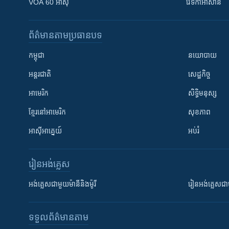
VOA 60 អាស៊ី
វេទិកា​អាស៊ាន
ព័ត៌មាន​តាមប្រធានបទ​
កម្ពុជា
នយោបាយ
អន្តរជាតិ
សេដ្ឋកិច្ច
អាមេរិក
សិទ្ធិមនុស្ស
ខ្មែរ​នៅអាមេរិក
សុខភាព
អាស៊ីអាគ្នេយ៍
អប់រំ
រៀន​​អង់គ្លេស
អង់គ្លេស​ជាមួយ​ម៉ានី​និង​ម៉ូរី
រៀន​​​​​​អង់គ្លេ
ទទួល​ព័ត៌មាន​តាម