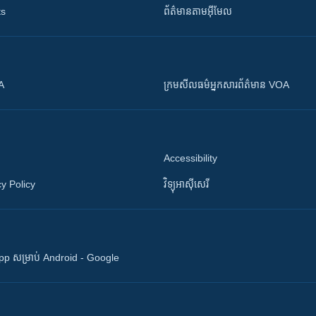
ts
ព័ត៌មាន​តាម​អ៊ីមែល
OA
ក្រម​​​សីលធម៌​​​អ្នក​​​សារព័ត៌មាន VOA
Accessibility
y Policy
វិទ្យុ​អាស៊ី​សេរី
 App សម្រាប់ Android - Google