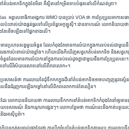
តំបន់​អាកទិក​ក្នុង​ខែ​មីនា​ គឺ​ស្ថិត​នៅ​កម្រិត​ទាប​បំផុត​នៅ​លើ​កំណត់​ត្រា។ ​
s ​ អគ្គលេខាធិការ​អង្គការ ​WMO​ បាន​ប្រាប់​ VOA ​ថា ការ​ប្រែប្រួល​អាកាសធាតុ​យ
ាន​ផល​ប៉ះពាល់​យ៉ាង​ធ្ងន់ធ្ងរ​ទៅ​លើ​ប្រព័ន្ធ​អេកូឡូស៊ី។ ជា​ឧទាហរណ៍ លោក​និយាយ​ថ
ំពុង​តែ​ខើច​ឡើង​ទៅ​ផ្នែក​ខាង​លើ។
ប្រភេទ​សត្វ​មួយ​ចំនួន ​ដែល​កំពុង​តែ​មាន​ការ​លំបាក​ក្នុង​ការ​ទប់​ទល់​ជាមួយ​នឹង​
ក​បាន​រង​ការ​ប៉ះពាល់​យ៉ាង​ខ្លាំង។ ហើយ​យើង​ក៏​ឃើញ​សត្វ​ភេ​តំបន់​អាកទិច និង​សត្វ​ភេ
​ចំនួន​ដែល​មាន​ការ​លំបាក​នៅ​ក្នុង​ការ​ទប់ទល់​ដូចគ្នា​ជាមួយ​នឹង​ការ​ប្រែប្រួល​នេះ។
​ដែរទៅ​លើ​វិស័យ​នេសាទ​នៅ​លើ​ពិភពលោក»។
រសាសន៍​ថា ការ​រលាយ​នៃ​ដុំ​ទឹកកក​ក្នុង​ដី​នៅ​តំបន់​អាកទិច​អាច​បញ្ចេញ​នូវ​ឧស្ម័ន​ផ្ទះ
ដែល​នឹង​ជំរុញ​ការ​ឡើង​កម្តៅ​នៅ​លើ​ពិភពលោក​កាន់​តែ​លឿន។
ះ​ដែរ លោក​បាន​និយាយ​ថា ការ​រលាយ​ទឹកកក​នៅ​តំបន់​អាកទិក​កំពុង​តែ​នាំ​ឲ្យ​មាន​
ស័យ​ទេសចរណ៍ ​និង​ការ​រុករក​ផ្សេងៗ។ លោកបន្ថែម​ថា ការណ៍​នេះ​នឹង​កាត់​បន្ថយ​រយៈ​
និង​អាស៊ី​បូព៌ា។
​បាន​កត់​សម្គាល់​ផង​ដែរ​ថា ការ​បើក​ចំហ​នៃ​តំបន់​អាកទិក​តាម​រយៈ​ការ​រលាយ​ទឹក