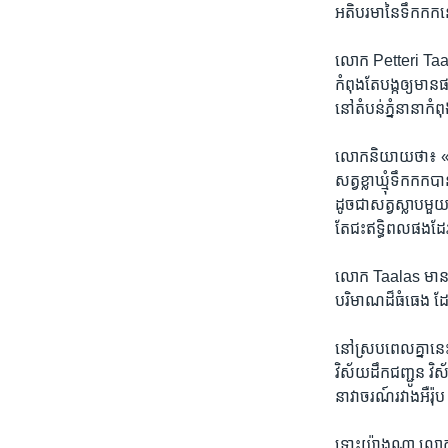
អតិបរមា​នៃ​ទឹកកក​នៅ​
​លោក​ Petteri Taala
កំពុង​តែ​បង្ក​ឲ្យ​ម
នៅ​តំបន់​ភ្នំ​នានា​ក
លោក​និយាយ​ថា៖ «មាន​
សត្វ​ខ្លា​ឃ្មុំ​ទឹកក
ដូចជា​សត្វ​ស្លាប​មួយ
តែ​ជះ​ឥទ្ធិពល​ផង
លោក​ Taalas​ ​មាន​ប្
បរិមាណ​ដ៏​ធំធេង​ 
នៅ​ស្រប​ពេល​គ្នា​នេ
វិស័យ​ដឹកជញ្ជូន ​វិ
នាវាចរណ៍​រវាង​អឺរ៉ុប 
ទោះ​យ៉ាង​ណា លោក​ក៏