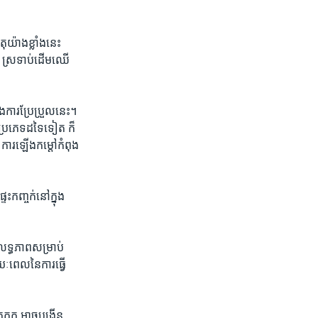
៉ាង​ខ្លាំង​នេះ​
ា ស្រទាប់​ដើម​ឈើ​
ការ​ប្រែ​ប្រួល​នេះ។
​ប្រភេទ​ដទៃ​ទៀត ​ក៏​
 ការ​ឡើង​កម្ដៅ​កំពុង​
​កញ្ចក់​នៅ​ក្នុង​
លទ្ធភាព​សម្រាប់​
ពេល​នៃ​ការ​ធ្វើ​
កក​ អាច​បង្កើន​