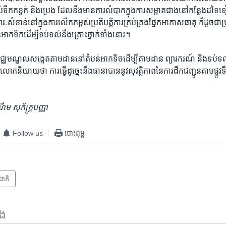
់​ទឹក​កខ្វក់​ និង​ប្រេង​ ដែល​នឹង​មាន​ការ​លំបាក​ក្នុង​ការ​សម្អាត​ជាង​នៅ​កន្លែង​ដ
ៈ​សំខាន់​នៅ​ក្នុង​ការ​លើកកម្ពស់​ប្រតិបត្តិការ​គ្រប់គ្រង​ផ្នែក​អាកាសធាតុ​ ក៏ដូចជា​ប្
អាកទិកដើម្បី​ទប់ទល់​នឹង​គ្រោះថ្នាក់​ទាំង​នោះ។​
មជ្ឈមណ្ឌល​សង្កេត​តាម​ដាន​នៅ​តំបន់​អាកទិច​ដើម្បី​តាមដាន ព្យារករណ៍ និង​ទប់​ទល
​និយាយ​ថា ការ​ធ្វើ​ដូច្នេះ​នឹង​ធានា​បាន​នូវ​សុវត្ថិភាព​នៃ​ការ​ដឹក​ជញ្ជូន​តាមផ្លូវ​ទ
 សុភ័ក្រ្តបញ្ញា
Follow us
បោះពុម្ព
រជាតិ
ទង