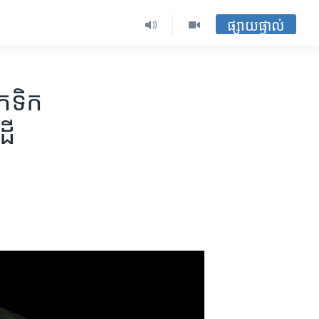
ផ្សាយផ្ទាល់
ទិក​​
ដី