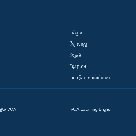
បរិស្ថាន
វិទ្យាសាស្រ្ត
វប្បធម៌
ខ្មែរក្រហម
សេចក្តីរាយការណ៍ពិសេស
ស​​ជាមួយ VOA
VOA Learning English