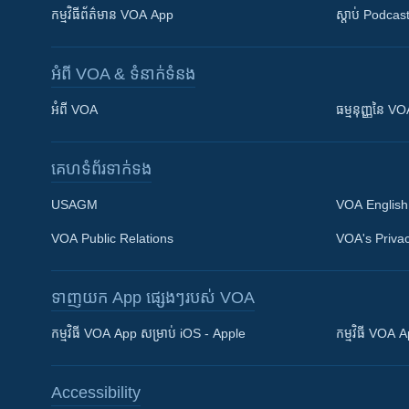
កម្មវិធី​ព័ត៌មាន VOA App
ស្តាប់ Podcas
អំពី​ VOA & ទំនាក់ទំនង
អំពី​ VOA
ធម្មនុញ្ញ​នៃ V
គេហទំព័រ​​ទាក់ទង
USAGM
VOA English
VOA Public Relations
VOA's Privac
ទាញយក​ App ផ្សេងៗ​របស់​ VOA
Khmer English
កម្មវិធី​ VOA App សម្រាប់ iOS - Apple
កម្មវិធី​ VOA
បណ្តាញ​សង្គម
Accessibility