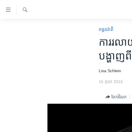
ភ្ជាប់​
ទៅ​
គេហទំព័រ​
ស្វែង​
កម្ពុជា
រក
អន្តរជាតិ
ទាក់ទង
អន្តរជាតិ
ការ​រលាយ
រំលង​
និង​
អាមេរិក
បង្ហាញ​ព
ចូល​
ចិន
ទៅ​​
ទំព័រ​
ហេឡូវីអូអេ
Lisa Schlein
ព័ត៌មាន​​
កម្ពុជាច្នៃប្រតិដ្ឋ
16 តុលា 2016
តែ​
ម្តង
ព្រឹត្តិការណ៍ព័ត៌មាន
ចែករំលែក
រំលង​
ទូរទស្សន៍ / វីដេអូ​
និង​
ចូល​
វិទ្យុ / ផតខាសថ៍
ទៅ​
កម្មវិធីទាំងអស់
ទំព័រ​