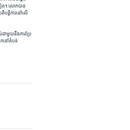
ទៃ​ទៀត។ លោក​បាន​
រតិបត្តិការ​នៅ​លើ​
់​ជាមួយ​នឹង​ការប្រែ
ឹក​នៅ​តំបន់​