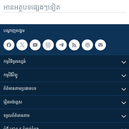
អានអត្ថបទផ្សេងៗទៀត
បណ្តាញ​សង្គម
កម្មវិធី​ទូរទស្សន៍
កម្មវិធី​វិទ្យុ
ព័ត៌មាន​តាមប្រធានបទ​
រៀន​​អង់គ្លេស
ទទួល​ព័ត៌មាន​តាម
អំពី​ VOA & ទំនាក់ទំនង