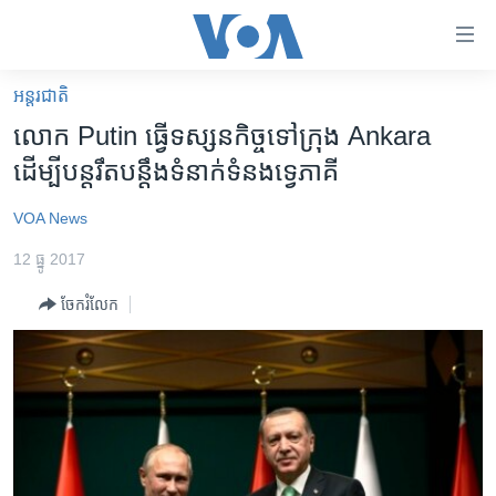
ភ្ជាប់​
ទៅ​
គេហទំព័រ​
អន្តរជាតិ
កម្ពុជា
ទាក់ទង
លោក Putin ធ្វើ​ទស្សនកិច្ច​ទៅ​ក្រុង Ankara
រំលង​
អន្តរជាតិ
ដើម្បី​បន្ត​រឹតបន្តឹង​ទំនាក់ទំនង​ទ្វេ​ភាគី
និង​
អាមេរិក
ចូល​
VOA News
ទៅ​​
ចិន
ទំព័រ​
12 ធ្នូ 2017
ហេឡូវីអូអេ
ព័ត៌មាន​​
ចែករំលែក
តែ​
កម្ពុជាច្នៃប្រតិដ្ឋ
ម្តង
ព្រឹត្តិការណ៍ព័ត៌មាន
រំលង​
និង​
ទូរទស្សន៍ / វីដេអូ​
ចូល​
វិទ្យុ / ផតខាសថ៍
ទៅ​
ទំព័រ​
កម្មវិធីទាំងអស់