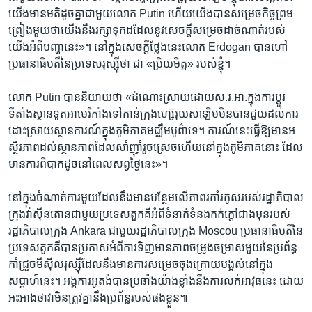
យើង​មាន​មតិ​ដូចគ្នា​ជាមួយ​លោក Putin ហើយ​យើង​បាន​សម្រេច​កិច្ចព្រម
ព្រៀង​មួយ​ថា​យើង​នឹង​រក្សា​ទុក​ដដែល​នូវ​សេចក្តីសម្រេច​ដាច់ណាត់​របស់​
យើង​អំពី​បញ្ហា​នេះ»។ នៅ​ក្នុង​សេចក្តី​ថ្លែង​នេះ​លោក Erdogan បាន​ហៅ​
ប្រធានាធិបតី​នៃ​ប្រទេស​រុស្ស៊ី​ថា ជា «ប្រិយមិត្ត» របស់ខ្ញុំ។
លោក Putin បាន​និយាយ​ថា «ដំណោះស្រាយ​ដោយ​ស.រ.អា.​ក្នុង​ការប្តូរ​
ទីតាំង​ស្ថាន​ទូតអាមេរិកាំង​ទៅ​កាន់​ក្រុង​ហ្ស៊េរុយសាឡិម​មិន​បាន​ជួយ​ដល់​ការ​
ដោះស្រាយ​ស្ថានការណ៍​ក្នុង​ភូមិ​ភាគ​មជ្ឈឹមបូព៌ា​ទេ។​ ការណ៍​នេះ​ធ្វើ​ឱ្យ​មាន​អ
ស្ថិរភាព​ដល់​ស្ថានភាព​ដែល​សាំញ៉ាំ​រួចស្រេច​ហើយ​នៅ​ក្នុង​ភូមិភាគ​នោះ ដែល​
មាន​ការ​ពិបាក​ដូច​នៅ​ពេល​សព្វថ្ងៃ​នេះ»។
នៅ​ក្នុង​ចំណាត់ការ​មួយ​ដែលនឹង​មាន​បន្ថែម​លើ​ភាព​រកាំរកូស​របស់​រដ្ឋាភិបាល​
ក្រុង​វ៉ាស៊ីនតោន​ជាមួយ​ប្រទេស​តួកគី​អំពី​ទំនាក់ទំនង​កក់​ក្តៅ​ជាង​មុន​របស់​
រដ្ឋាភិបាល​ក្រុង Ankara ជាមួយរដ្ឋាភិបាល​ក្រុង​ Moscou ប្រធានាធិបតី​នៃ​
ប្រទេស​តួកគី​បាន​ប្រកាស​អំពី​ការ​ទិញ​មាន​ភាពចម្រូង​ចម្រាស​មួយ​នៃ​ប្រព័ន្ធ
កាំជ្រួច​មីស៊ីល​រុស្ស៊ីដែល​នឹង​មាន​ការ​សម្រេច​ចុង​ក្រោយ​បង្អស់​នៅក្នុង​
សប្តាហ៍​នេះ។ អង្គការអូតង់​បាន​ប្រឆាំង​យ៉ាង​ខ្លាំង​នឹង​ការ​លក់​អាវុធ​នេះ ដោយ​
អះអាង​ថា​វា​មិនត្រូ​វ​គ្នា​នឹងប្រព័ន្ធ​របស់​ផង​ខ្លួន៕