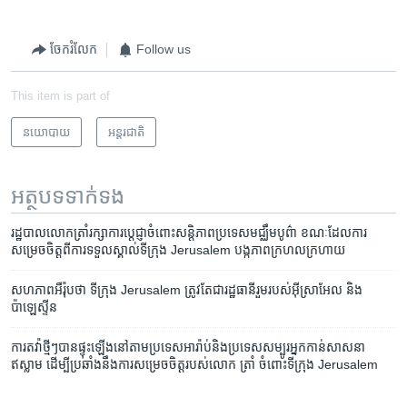
ចែករំលែក
Follow us
This item is part of
នយោបាយ
អន្តរជាតិ
អត្ថបទ​ទាក់ទង
រដ្ឋបាល​លោក​ត្រាំ​រក្សា​ការ​ប្តេជ្ញា​ចំពោះ​សន្តិភាព​ប្រទេស​មជ្ឈឹម​បូព៌ា​ ខណៈដែល​​ការ​
សម្រេច​ចិត្ត​ពី​ការ​ទទួល​ស្គាល់​ទីក្រុង​ Jerusalem​ បង្ក​ភាព​ក្រហល​ក្រហាយ
សហភាព​អឺរ៉ុប​ថា ទីក្រុង Jerusalem ត្រូវតែ​ជា​រដ្ឋធានី​រួម​របស់​អ៊ីស្រាអែល និង​
ប៉ាឡេស្ទីន
ការ​តវ៉ា​ថ្មីៗ​បាន​ផ្ទុះ​ឡើង​នៅ​តាម​ប្រទេស​អារ៉ាប់​និង​ប្រទេស​សម្បូរ​អ្នក​កាន់​សាសនា​
ឥស្លាម ដើម្បី​ប្រឆាំង​នឹង​ការ​សម្រេចចិត្ត​របស់​លោក ត្រាំ ចំពោះ​ទីក្រុង Jerusalem