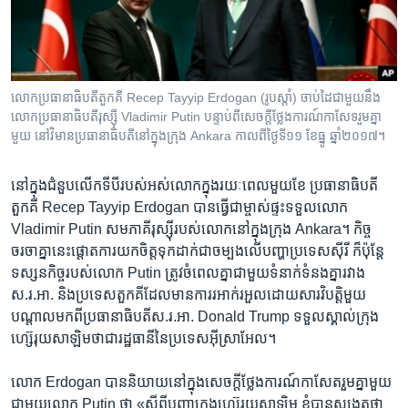
រចនា
សម្ព័ន្ធ​
Khmer English
រំលង​
និង​
បណ្តាញ​សង្គម
ចូល​
លោក​ប្រធានាធិបតី​តួកគី Recep Tayyip Erdogan (រូប​ស្តាំ) ចាប់​ដៃ​ជាមួយ​នឹង​
ទៅ​
លោក​ប្រធានាធិបតី​រុស្ស៊ី Vladimir Putin បន្ទាប់​ពី​សេចក្តី​ថ្លែងការណ៍​កាសែទ​រួម​គ្នា​
កាន់​
មួយ​ នៅ​វិមាន​ប្រធានាធិបតី​នៅ​ក្នុង​ក្រុង Ankara កាលពី​ថ្ងៃទី១១ ខែធ្នូ ឆ្នាំ២០១៧។
ទំព័រ​
ភាសា
ស្វែង​
នៅ​ក្នុង​ជំនួប​លើកទីបីរបស់​អស់​លោក​ក្នុង​រយៈពេល​មួយ​ខែ​ ប្រធានាធិបតី​
រក
តួកគី Recep Tayyip Erdogan បាន​ធ្វើ​ជា​ម្ចាស់​ផ្ទះ​ទទួល​លោក
Vladimir Putin សមភាគី​រុស្ស៊ី​របស់​លោក​នៅ​ក្នុង​ក្រុង​ Ankara។​ កិច្ច​
ចរចា​គ្នា​នេះ​ផ្តោត​ការ​យក​ចិត្ត​ទុក​ដាក់​ជា​ចម្បង​លើ​បញ្ហា​ប្រទេស​ស៊ីរី​ ក៏ប៉ុន្តែ​
ទស្សនកិច្ច​របស់​លោក Putin ត្រូវ​ចំ​ពេល​គ្នា​ជា​មួយ​ទំនាក់ទំនង​គ្នា​រវាង​
ស.រ.អា. និង​ប្រទេស​តួកគី​ដែល​មាន​ការ​រអាក់រអួល​ដោយសារ​វិបត្តិ​មួយ​
បណ្តាល​មក​ពី​ប្រធានាធិបតី​ស.រ.អា. Donald Trump ទទួល​ស្គាល់​ក្រុង​
ហ្ស៊េរុយសាឡិម​ថា​ជា​រដ្ឋធានី​នៃ​ប្រទេស​អ៊ីស្រាអែល។​
លោក Erdogan បាន​និយាយ​នៅ​ក្នុង​សេចក្តី​ថ្លែងការណ៍​កាសែត​រួម​គ្នា​មួយ​
ជា​មួយ​លោក Putin ថា «ស្តី​ពី​បញ្ហា​ក្រុង​ហ្ស៊េរុយសាឡិម​ ខ្ញុំ​បាន​សង្កេត​ថា​