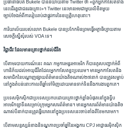
ប្រធានាធិបតី Bukele បាន​និយាយតាម​ Twitter ថា ​«ពួក​អ្នក​កាសែត​ទាំង​
នេះ​ដើរ​តួ​ជា​ជន​រង​គ្រោះ»។​ Twitter នេះ​មាន​អម​ជា​មួយ​លិខិត​មួយ​
ច្បាប់ចែង​អំពី​ការ​រៀប​រាប់​ជា​ផ្លូវការ​នៃ​ឧប្បត្តិហេតុ​នោះ។​
ការិយាល័យ​របស់​លោក Bukele បាន​ប្រកែក​មិន​ព្រម​ធ្វើ​អត្ថាធិប្បាយ​តាម​
សេចក្តី​ស្នើ​សុំ​របស់​ VOA ទេ។​
វិជ្ជាជីវៈ​ដែល​មាន​គ្រោះ​ថ្នាក់​ដល់​ជីវិត
បើ​តាម​របាយការណ៍​នេះ​ គណៈកម្មការ​អន្តរអាមេរិក ក៏​បានគូ​សបញ្ជាក់​អំពី​
ហានិភ័យ​ដល់​អាយុ​ជីវិត​ដែល​អ្នក​កាសែត​ខ្លះ​ប្រឈម។ មាន​អ្នក​កាសែត​និង​
សមាជិក​នៃ​បណ្តាញ​ផ្សាយ​ព័ត៌មាន​យ៉ាង​តិច​ណាស់​២៧​នាក់ ​បាន​ត្រូវ​សម្លាប់
នៅ​ក្នុង​តំបន់​នោះ​កាល​ពី​ឆ្នាំ​ទៅ​មិញ​ដោយ​មាន​ទាក់​ទិន​នឹង​ការងារ​ពួក​គេ។
ប្រទេស​ម៉ិកស៊ិក​ជា​ប្រទេសប្រកប​ដោយ​គ្រោះ​ថ្នាក់​ខ្លាំង​បំផុត​នៅ​ក្នុង​ទ្វីប​
អាមេរិក​ឡាទីនសម្រាប់ក្រុម​អ្នក​សារព័ត៌មាន។​ មានអ្នក​សារព័ត៌មាន​យ៉ាង​តិច​
ណាស់​បី​នាក់​បាន​ត្រូវ​ធ្វើ​ឃាត​នៅ​ក្នុង​ប្រទេស​នេះ​ចាប់​តាំង​ពី​ខែ​មករា​មក។
បើ​តាម​សន្ទស្សន៍ខាង​និទណ្ឌភាព​ប្រចាំឆ្នាំ​នៃ​អង្គការ CPJ អាជ្ញាធរ​ម៉ិកស៊ិក