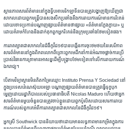
ស្ថានភាព​សារព័ត៌មាន​នៅ​ក្នុងទ្វីប​អាមេរិក​ឡាទីន​បានត្រូវ​បង្ហាញ​ឱ្យ​ឃើញ​ជា​
សាកល​ដោយ​ពួក​មន្ត្រី​បាន​សង​សឹក​ប្រឆាំង​នឹង​ការរាយការណ៍​មាន​ការ​រិះគន់​
ដោយ​ចោទ​ប្រកាន់​បណ្តាញ​ផ្សាយ​ព័ត៌មាន​ថា​ផ្សាយ «ព័ត៌មាន​ក្លែងក្លាយ» ​ឬ​
ដោយ​គំរាម​កំហែង​និង​ដាក់​គុក​ពួក​អ្នក​រិះគន់​និង​ក្រុម​ប្រឆាំង​ថែម​ទៀត​ផង។​
ការ​រាតត្បាត​ជា​សាកល​នៃ​ជំងឺ​កូវីដ១៩​បាន​បង្កើន​ការ​ចុះ​ថម​ថយ​នៃសេរីភាព​
សារព័ត៌មាន​នៅ​ក្នុង​ពិភពលោក​ពីព្រោះ​ពួក​មេដឹកនាំ​កាន់​អំណាច​ផ្តាច់ការ​ប្រើ​
ប្រាស់​វិធាន​ការ​គ្រា​មាន​អាសន្នដើម្បី​បង្ក្រាប​ថែម​ទៀត​ទៅ​លើ​ការ​រាយការណ៍​
ឯករាជ្យ។​
បើ​តាម​វិទ្យាស្ថាន​មិន​គិត​កម្រៃ​ឈ្មោះ Instituto Prensa Y Sociedad ​នៅ​
ក្នុង​ប្រទេស​វ៉េណេស៊ុយអេឡា បណ្តាញ​ផ្សាយ​ព័ត៌មាន​បាន​ត្រូវ​ធ្វើ​ទុក្ខ​បុក​
ម្នេញ​ដោយរដ្ឋាភិបាល​របស់​ប្រធានាធិបតី Nicolas Maduro ហើយ​ថា​អ្នក​
សារព័ត៌មាន​មួយ​ចំនួន​បានត្រូវចាប់ខ្លួន​ដោយ​ពួក​ប៉ូលិសដោយសារ​ការ​រាយ
ការណ៍​របស់​ពួក​គេ​អំពី​ការ​រាតត្បាត​ជា​សាកល​នៃ​ជំងឺ​កូវីដ១៩។​
អ្នក​ស្រី Southwick បាន​និយាយ​ថា​ដោយ​មានលទ្ធភាព​មាន​កម្រិតក្នុង​ការ​
ទទួល​បាន​ព័ត៌មាន​ពី​បណ្តាញ​ផ្សាយ​ព័ត៌មាន​បែប​ប្រពៃណី​ ពួក​ពល​រដ្ឋ​បាន​