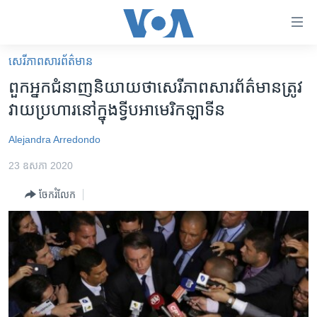
ភ្ជាប់​
ទៅ​
គេហទំព័រ​
សេរីភាពសារព័ត៌មាន
កម្ពុជា
ទាក់ទង
ពួក​​​អ្នក​ជំនាញ​និយាយ​ថា​សេរីភាព​សារព័ត៌មាន​ត្រូវ​
រំលង​
អន្តរជាតិ
វាយ​ប្រហារ​នៅ​ក្នុង​ទ្វីប​អាមេរិក​ឡាទីន
និង​
អាមេរិក
ចូល​
Alejandra Arredondo
ទៅ​​
ចិន
ទំព័រ​
23 ឧសភា 2020
ហេឡូវីអូអេ
ព័ត៌មាន​​
ចែករំលែក
តែ​
កម្ពុជាច្នៃប្រតិដ្ឋ
ម្តង
ព្រឹត្តិការណ៍ព័ត៌មាន
រំលង​
និង​
ទូរទស្សន៍ / វីដេអូ​
ចូល​
វិទ្យុ / ផតខាសថ៍
ទៅ​
ទំព័រ​
កម្មវិធីទាំងអស់