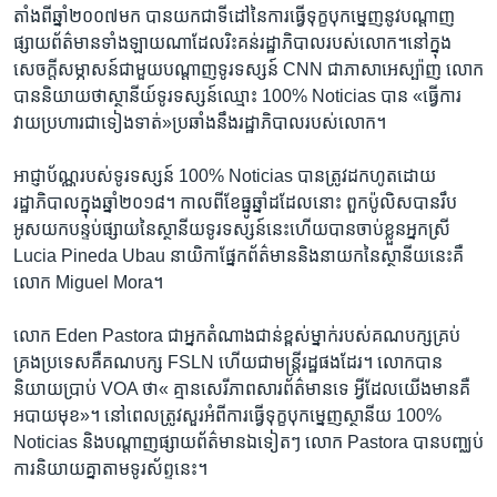
តាំង​ពី​ឆ្នាំ២០០៧​មក​ បាន​យក​ជា​ទី​ដៅ​នៃ​ការធ្វើ​ទុក្ខបុក​ម្នេញ​នូវ​បណ្តាញ​
ផ្សាយ​ព័ត៌មាន​ទាំង​ឡាយ​ណា​ដែល​រិះគន់​រដ្ឋាភិបាល​របស់​លោក។នៅ​ក្នុង​
សេចក្តី​សម្ភាសន៍​ជា​មួយ​បណ្តាញ​ទូរទស្សន៍ CNN ជា​ភាសា​អេស្ប៉ាញ លោក​
បាន​និយាយ​ថាស្ថានីយ៍​ទូរទស្សន៍​ឈ្មោះ ​100% Noticias បាន «ធ្វើ​ការ​
វាយប្រហារ​ជា​ទៀង​ទាត់»​ប្រឆាំង​នឹង​រដ្ឋាភិបាល​របស់​លោក។​
អាជ្ញាប័ណ្ណ​របស់​ទូរទស្សន៍ ​100% Noticias បាន​ត្រូវ​ដក​ហូតដោយ​
រដ្ឋាភិបាល​ក្នុង​ឆ្នាំ២០១៨។ កាលពី​ខែ​ធ្នូ​ឆ្នាំ​ដដែល​នោះ ពួកប៉ូលិស​បានរឹប​
អូស​យកបន្ទប់ផ្សាយ​នៃ​ស្ថានីយ​ទូរទស្សន៍​នេះហើយ​បាន​ចាប់​ខ្លួន​អ្នក​ស្រី
Lucia Pineda Ubau នាយិកា​ផ្នែក​ព័ត៌មាន​និង​នាយក​នៃ​ស្ថានីយ​នេះ​គឺ​
លោក Miguel Mora។
លោក Eden Pastora ជាអ្នក​តំណាងជាន់​ខ្ពស់​ម្នាក់​របស់​គណបក្ស​គ្រប់​
គ្រង​ប្រទេស​គឺ​គណបក្ស FSLN​ ហើយ​ជា​មន្ត្រី​រដ្ឋ​ផង​ដែរ។​ លោក​បាន​
និយាយ​ប្រាប់​ VOA ថា« គ្មានសេរីភាព​សារ​ព័ត៌មាន​ទេ ​អ្វី​ដែល​យើង​មាន​គឺ
អបាយ​មុខ»។​ នៅ​ពេល​ត្រូវ​សួរ​អំពី​ការ​ធ្វើ​ទុក្ខ​បុក​ម្នេញស្ថានីយ​ 100%
Noticias និង​បណ្តាញ​ផ្សាយ​ព័ត៌មាន​ឯទៀតៗ លោក Pastora បាន​បញ្ឈប់​
ការ​និយាយគ្នា​តាម​ទូរស័ព្ទ​នេះ។​