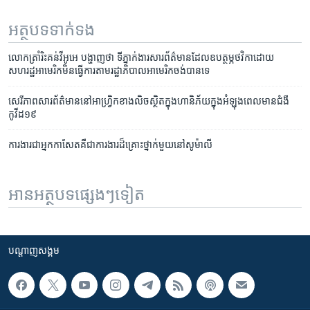
អត្ថបទ​ទាក់ទង
លោក​ត្រាំ​រិះគន់​​វីអូអេ បង្ហាញ​ថា ទីភ្នាក់ងារ​សារព័ត៌មាន​ដែល​ឧបត្ថម្ភ​ថវិកា​ដោយ
សហរដ្ឋអាមេរិក​មិនធ្វើ​ការតាម​រដ្ឋាភិបាល​អាមេរិក​ចង់​បាន​ទេ
សេរីភាព​សារព័ត៌មាន​នៅ​អាហ្វ្រិក​ខាងលិច​ស្ថិត​ក្នុង​ហានិភ័យ​ក្នុង​អំឡុងពេល​មាន​ជំងឺ​
កូវីដ១៩
ការងារ​ជា​អ្នកកាសែត​គឺ​ជា​ការងារ​ដ៏​គ្រោះថ្នាក់​មួយ​នៅ​សូម៉ាលី
អានអត្ថបទផ្សេងៗទៀត
បណ្តាញ​សង្គម