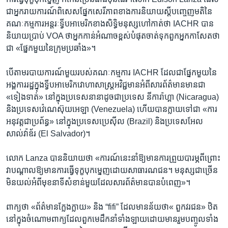
ជាអ្នក​រាយការណ៍​ពិសេស​ផ្នែក​សេរីភាព​ខាង​ការ​និយាយ​ស្តី​បញ្ចេញ​មតិ​នៃ​
គណៈកម្មការ​អន្តរៈ​ទ្វីប​អាមេរិក​ខាង​សិទ្ធិ​មនុស្ស​ហៅ​កាត់​ថា​ IACHR បាន​
និយាយ​ប្រាប់​ VOA ​ថា​អ្នក​កាន់​អំណាចខ្ពស់​បំផុតចាត់​ទុកពួក​អ្នក​កាសែតថា​
ជា «ផ្នែក​មួយ​នៃ​ក្រុម​ប្រឆាំង»។
បើ​តាម​របាយការណ៍​មួយរបស់​គណៈកម្មការ​ IACHR ដែល​ជា​ផ្នែក​មួយ​នៃ​
អង្គការ​រដ្ឋ​ក្នុង​ទ្វីប​អាមេរិកវោហាសាស្ត្រអវិជ្ជមាន​អំពី​សារព័ត៌មានមាន​ជា
«ទៀង​ទាត់» នៅ​ក្នុង​ប្រទេស​នានាដូចជា​ប្រទេស នីការ៉ាហ្គា (Nicaragua)
និង​ប្រទេស​វ៉េណេស៊ុយអេឡា (Venezuela) ​ហើយបាន​ក្លាយ​ទៅ​ជា «ការ
អនុវត្ត​ជា​ប្រព័ន្ធ» ​នៅក្នុង​ប្រទេស​ប្រេស៊ីល​ (Brazil) ​និង​ប្រទេស​អែល
សាល់វ៉ាឌ័រ (El Salvador)។
លោក​ Lanza បាននិយាយថា «ការណ៍​នេះ​នាំ​ឱ្យ​មាន​ការ​ព្រួយ​បារម្ភ​ពីព្រោះ​
វាបណ្តាល​ឱ្យ​មាន​ការ​ធ្វើទុក្ខបុកម្នេញ​ដោយ​សាធារណជន។​ មនុស្ស​ជា​ច្រើន​
មិន​យល់​អំពី​មុខ​នាទី​សំខាន់​មួយ​ដែល​សារព័ត៌មានបាន​បំពេញ»។
ពាក្យ​ថា «ព័ត៌មាន​ក្លែង​ក្លាយ» និង “fifi” ដែល​មាន​ន័យថា« ពួក​វរជន»​ ឋិត​
នៅ​ក្នុង​ចំណោម​ពាក្យ​ដែល​ពួក​មេដឹកនាំ​ទាំង​ឡាយ​ដោយ​មាន​រួម​បញ្ចូល​ទាំង​