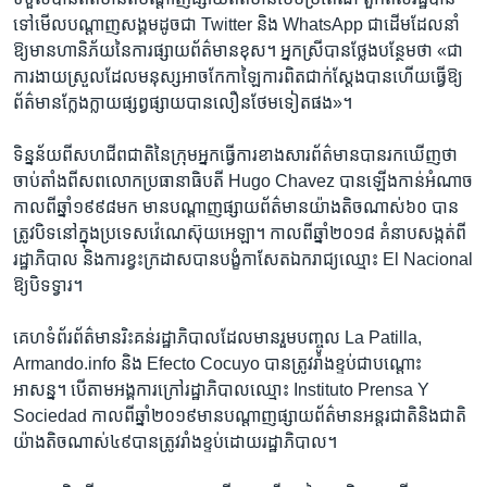
ទៅ​មើល​បណ្តាញ​សង្គម​ដូចជា​ Twitter និង​ WhatsApp ជា​ដើម​ដែល​នាំ​
ឱ្យ​មាន​ហានិភ័យនៃ​ការ​ផ្សាយ​ព័ត៌មាន​ខុស។​ អ្នក​ស្រី​បាន​ថ្លែង​បន្ថែម​ថា «ជា​
ការ​ងាយ​ស្រួលដែល​មនុស្សអាច​កែ​កាឡៃ​ការ​ពិត​ជាក់​ស្តែង​បាន​ហើយ​ធ្វើ​ឱ្យ​
ព័ត៌មាន​ក្លែង​ក្លាយផ្សព្វផ្សាយ​បាន​លឿន​ថែម​ទៀត​ផង»។
ទិន្នន័យ​ពី​សហជីព​ជាតិ​នៃ​ក្រុម​អ្នក​ធ្វើការ​ខាង​សារព័ត៌មានបានរក​ឃើញ​ថា​
ចាប់​តាំង​ពី​សព​លោក​ប្រធានាធិបតី Hugo Chavez បាន​ឡើង​កាន់​អំណាច​
កាល​ពី​ឆ្នាំ១៩៩៨​មក ​មាន​បណ្តាញ​ផ្សាយ​ព័ត៌មាន​យ៉ាង​តិច​ណាស់​៦០​ បាន​
ត្រូវ​បិទ​នៅ​ក្នុង​ប្រទេស​វ៉េណេស៊ុយអេឡា។ កាលពី​ឆ្នាំ​២០១៨​ គំនាប​សង្កត់​ពី​
រដ្ឋាភិបាល​ និង​ការ​ខ្វះ​ក្រដាស​បាន​បង្ខំកាសែត​ឯករាជ្យ​ឈ្មោះ El Nacional
ឱ្យ​បិទ​ទ្វារ។
គេហ​ទំព័រ​ព័ត៌មានរិះ​គន់​រដ្ឋាភិបាល​ដែល​មាន​រួម​បញ្ចូល La Patilla,
Armando.info និង Efecto Cocuyo បាន​ត្រូវ​រាំង​ខ្ទប់​ជា​បណ្តោះ
អាសន្ន។ បើ​តាមអង្គការ​ក្រៅ​រដ្ឋាភិបាលឈ្មោះ Instituto Prensa Y
Sociedad កាល​ពី​ឆ្នាំ​២០១៩​មាន​បណ្តាញ​ផ្សាយ​ព័ត៌មាន​អន្តរជាតិ​និង​ជាតិ​
យ៉ាង​តិច​ណាស់​៤៩​បាន​ត្រូវ​រាំង​ខ្ទប់​ដោយ​រដ្ឋាភិបាល។