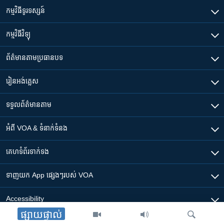
កម្មវិធី​ទូរទស្សន៍
កម្មវិធី​វិទ្យុ
ព័ត៌មាន​តាមប្រធានបទ​
រៀន​​អង់គ្លេស
ទទួល​ព័ត៌មាន​តាម
អំពី​ VOA & ទំនាក់ទំនង
គេហទំព័រ​​ទាក់ទង
ទាញយក​ App ផ្សេងៗ​របស់​ VOA
Accessibility
ផ្សាយផ្ទាល់