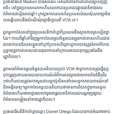
ប្រធានាធិបតី Maduro បានសរសើរ «សេរីភាព​នៃ​ការ​និយាយ​ស្តី​បញ្ចេញ​
មតិ» ​នៅ​ក្នុង​ប្រទេស​លោក​ហើយ​លោក​បាន​ប្រគល់រង្វាន់​ជាតិ​ខាង​សារ
ព័ត៌មានជា​រៀង​រាល់​ឆ្នាំ។​ ក្រសួង​ការបរទេស​នៃ​ប្រទេស​វ៉េណេស៊ុយអេឡា​មិន​
បាន​ឆ្លើយ​តប​នឹងសំណើ​សុំ​អត្ថាធិប្បាយ​ពី​ VOA ​ទេ។​
ពួក​អ្នក​កាសែត​នៅ​ក្នុង​ប្រទេស​នីការ៉ាហ្គា​ក៏​ប្រឈម​នឹងស្ថានភាពស្រដៀង​គ្នា​
ដែរ។​ កាល​ពី​ឆ្នាំ​ទៅ​មិញ​អ្នក​កាសែត​មួយ​ចំនួន​បាន​ត្រូវ​កាត់​ទោស​ហើយ​ជាង​
៨០​នាក់​បាន​និរទេស​ខ្លួន​នៅ​ក្រៅ​ប្រទេស​ពី​ព្រោះ​ពួក​គេ​បាន​ត្រូវ​គំរាម​កំហែង​
ឬ​ខ្លាច​ត្រូវ​កាត់​ទោស​ដោយ​តុលាការ​នៅ​ក្រោយ​មានបាតុកម្មប្រឆាំង​នឹង​
រដ្ឋាភិបាល។
អ្នក​សារព័ត៌មានមួយ​ចំនួនបាននិយាយ​ប្រាប់​ VOA ថា​ពួក​គេបានត្រូវធ្វើ​ទុក្ខ​
បុក​ម្នេញ​ដោយសារបាន​រាយការណ៍​អំពី​ការរាតត្បាត​ជា​សាកល​នៃ​ជំងឺ​កូវីដ​
១៩​ហើយ​បាន​ត្រូវ​សាក​សួរដោយ​ពួក​ប៉ូលិស​នៅ​ពេល​ពួក​គេ​រាយការណ៍​នៅ​
ជិត​មន្ទីរ​ពេទ្យ។​អ្នក​កាសែត​ខ្លះបាននិយាយ​ថា​មាន​ការពិបាក​ក្នុងការ​ទទួល​
ព័ត៌មាន​ហើយ​ថា​អាជ្ញាធរ​ហាក់​ដូចជាផ្តល់​អាទិភាព​ដល់​បណ្តាញ​ផ្សាយ​
ព័ត៌មាន​លម្អៀង​ទៅ​ខាង​រដ្ឋាភិបាល។​
ប្រធានាធិបតី​នីការ៉ាហ្គា​ឈ្មោះ Daniel Ortega ដែល​បាន​កាន់​អំណាច​ចាប់​