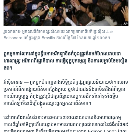
រចនា
សម្ព័ន្ធ​
Khmer English
រំលង​
និង​
បណ្តាញ​សង្គម
ចូល​
រូប​ឯកសារ៖ អ្នក​សារព័ត៌មាន​សួរ​សំណយរ​លោក​ប្រធានាធិបតី​ប្រេស៊ីល Jair
ទៅ​
Bolsonaro នៅ​ក្នុង​ក្រុង Brasilia កាលពី​ថ្ងៃទី៧ ខែឧសភា ឆ្នាំ២០១៩។
កាន់​
ទំព័រ​
ភាសា
ពួក​អ្នក​កាសែត​នៅ​ក្នុង​ទ្វីប​អាមេរិក​ឡាទីន​​កំពុង​ត្រូវ​គំរាម​កំហែង​​ដោយ​​វោ
ស្វែង​
ហាសាស្ត្រ ​​ អរិភាព​ពី​រដ្ឋាភិបាល ការ​ធ្វើ​ទុក្ខ​បុក​ម្នេញ​ និង​ការ​សម្លាប់​ថែម​ទៀត​
រក
ផង។​
វ៉ាស៊ីនតោន —
ពួក​អ្នក​ជំនាញ​ខាង​សិទ្ធិ​ប្រព័ន្ធ​ផ្សព្វផ្សាយនិយាយ​ថា​ការ​ចោទ​
ប្រកាន់​អំពី​ការ​ផ្សាយ​ព័ត៌មាន​ក្លែង​ក្លាយ​ ឬ​ថា​ជា​វរជន​និង​ថា​មិន​ដឹង​អំពី​ស្ថាន
ការណ៍​បច្ចុប្បន្ន​ កំពុង​ត្រូវ​ប្រើ​ជា​ប្រព័ន្ធដោយ​ពួក​មេដឹក​នាំនៅ​ទូទាំង​ទ្វីប​
អាមេរិក​ឡាទីន​ដើម្បី​បង្ខូច​ឈ្មោះ​ពួក​អ្នក​សារព័ត៌មាន។
នៅ​ពេល​ដែល​តំបន់​នោះ​មាន​ចលាចលខាង​នយោបាយ​និង​មហា​បាតុកម្ម​
កាល​ពី​ឆ្នាំ​ទៅ​មិញ​ហើយ​បន្ទាប់​មក​មានការរាតត្បាត​ជា​សាកល​នៃ​ជំងឺ​កូវីដ១៩​
ការ​ធ្វើ​ទុក្ខបុកម្នេញ ក៏កើន​ច្រើន​ជាង​មុន​ដែរ។លោក Edison Lanza ដែល​