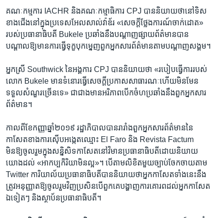
គណៈកម្មការ IACHR និង​គណៈកម្មាធិការ CPJ បាននិយាយថា​នៅ​ទិស​
ខាង​ជើងនៅ​ក្នុង​ប្រទេស​អែលសាល់វ៉ាឌ័រ «សេចក្តី​ថ្លែងការណ៍​ចាក់​ដោត»
របស់​ប្រធានាធិបតី​ Bukele ​ប្រឆាំង​នឹង​បណ្តាញ​ផ្សាយ​ព័ត៌មានបាន
បណ្តាល​ឱ្យ​មាន​ការ​ធ្វើ​ទុក្ខ​បុក​ម្នេញ​ពួក​អ្នក​សារព័ត៌មាន​តាម​បណ្តាញ​សង្គម។​
អ្នក​ស្រី Southwick នៃ​អង្គការ​ CPJ ​បាននិយាយ​ថា «របៀប​ធ្វើការ​របស់​
លោក Bukele ​មាន​ទំនោរ​ធ្វើ​សេ​ចក្តី​ប្រកាស​សាធារណៈ​ហើយ​មិនមែន​
ទទួល​សំណួរ​ច្រើនទេ»​ ជា​ជាង​មាន​អរិភាព​បើក​ចំហ​ប្រឆាំង​នឹង​ពួក​អ្នក​សារ
ព័ត៌មាន។​
កាល​ពី​ខែ​កញ្ញា​ឆ្នាំ២០១៩​ រដ្ឋាភិបាល​បាន​រារាំងពួក​អ្នក​សារព័ត៌មាន​នៃ​
កាសែត​ខាង​ការ​ស៊ើបអង្កេត​ឈ្មោះ El Faro និង​ Revista Factum
មិនឱ្យ​ចូល​រួម​ក្នុង​សន្និសិទ​កាសែត​នៅ​វិមាន​ប្រធានាធិបតី​ដោយ​និយាយ​
យោង​ដល់​ «អាកប្បកិរិយា​មិនល្អ»។ បើ​តាម​លិខិត​មួយ​ច្បាប់​ចែក​ចាយ​តាម​
Twitter ​ការិយាល័យ​ប្រធានាធិបតី​បាន​និយាយ​ថា​អ្នក​កាសែត​ទាំង​នេះ​នឹង​
ត្រូវ​អនុញ្ញាត​ឱ្យ​ចូល​រួម​វិញប្រសិន​បើ​ពួក​គេ​បង្ហាញ​ការ​គោរព​ដល់​អ្នក​កាសែត​
ឯ​ទៀតៗ​ និង​ស្ថាប័ន​ប្រធានាធិបតី។