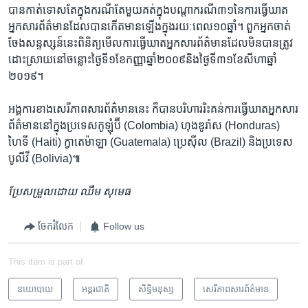
បានកាត់​ទោស​តែ​ក្នុង​ករណី​តែ​មួយ​គត់​ក្នុង​បណ្តា​ករណី​៣១​នៃ​ការ​ធ្វើ​ឃាត​
អ្នក​សារព័ត៌មាន​ដែល​បាន​កើត​មានឡើង​ក្នុង​រយៈពេល​១០​ឆ្នាំ។ ពួក​អ្នក​ចាត់​
ចែង​សន្ទស្សន៍​នេះ​ពិនិត្យ​មើល​ការ​ធ្វើ​ឃាត​អ្នក​សារព័ត៌មាន​ដែល​មិន​បាន​ត្រូវ​
ដោះស្រាយ​នៅ​ចន្លោះ​ថ្ងៃ​ទី១​ខែ​កញ្ញា​ឆ្នាំ​២០០៩​និង​ថ្ងៃ​ទី​៣១​ខែ​សីហា​ឆ្នាំ​
២០១៩។​
អង្គការ​ខាង​សេរីភាព​សារព័ត៌មាន​នេះ​ ក៏​បាន​បរិហារ​រិះ​គន់​ការ​ធ្វើ​ឃាត​អ្នក​សារ
ព័ត៌មាន​នៅ​ក្នុង​ប្រទេស​កូឡុំប៊ី (Colombia) ហុងឌូរ៉ាស (Honduras)
ហៃទី​ (Haiti) ក្វាតេម៉ាឡា (Guatemala) ប្រេស៊ីល (Brazil) និងប្រទេស​
បូលីវី (Bolivia)៕
ប្រែ​សម្រួល​ដោយ ឈឹម សុមេធ
ចែករំលែក
Follow us
This item is part of
នយោបាយ
អន្តរជាតិ
សិទ្ធិ​មនុស្ស
សេរីភាពសារព័ត៌មាន