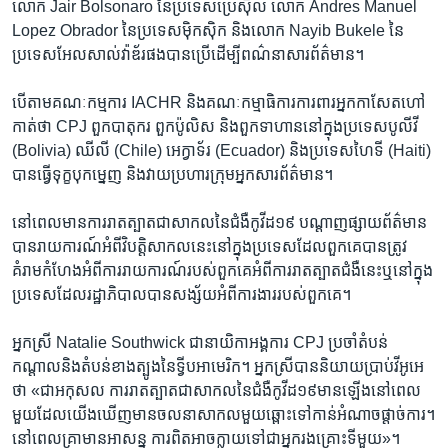
លោក​ Jair Bolsonaro នៃ​ប្រទេសប្រេស៊ីល លោក Andres Manuel
Lopez Obrador នៃ​ប្រទេស​ម៉ិកស៊ិក និង​លោក Nayib Bukele នៃ​
ប្រទេស​អែលសាល់វ៉ាឌ័រ​ផង​បាន​ប្រើ​ដើម្បីពណ៌នា​សារព័ត៌មាន។​
បើ​តាម​គណៈកម្មការ​ IACHR និង​គណៈកម្មាធិការការពារ​អ្នក​កាសែត​ហៅ​
កាត់​ថា​ CPJ ពួក​បាតុករ ពួក​ប៉ូលិស​ និង​ពួក​ទាហាន​នៅ​ក្នុង​ប្រទេស​បូលីវី
(Bolivia) ឈីលី (Chile) អេក្វាទ័រ (Ecuador) និង​ប្រទេស​ហៃទី (Haiti)
បាន​ធ្វើ​ទុក្ខបុកម្នេញ​ និង​វាយ​ប្រហារ​ក្រុម​អ្នក​សារព័ត៌មាន។​
នៅ​ពេល​មាន​ការ​រាត​ត្បាត​ជា​សាកល​នៃ​ជំងឺ​កូវីដ​១៩ បណ្តាញ​ផ្សាយ​ព័ត៌មាន
បាន​រាយការណ៍​អំពី​វិបត្តិ​សាកល​នេះ​នៅ​ក្នុង​ប្រទេស​ដែល​ពួក​គេបាន​ត្រូវ​
គំរាម​កំហែង​អំពី​ការ​រាយការណ៍​របស់​ពួក​គេ​អំពី​ការ​រាតត្បាត​ជំងឺនេះ​ឬ​នៅ​ក្នុង​
ប្រទេស​ដែល​រដ្ឋាភិបាល​បានសង្ស័យ​អំពី​ការងារ​របស់​ពួក​គេ។
អ្នក​ស្រី​ Natalie Southwick ជា​នាយិកាអង្គការ​ CPJ ប្រចាំ​តំបន់​
កណ្តាល​និង​តំបន់​ខាង​ត្បូង​នៃ​ទ្វីប​អាមេរិក។​ អ្នក​ស្រីបាន​និយាយ​ប្រាប់​វីអូអេ​
ថា «ជា​អកុសល ការ​រាតត្បាត​ជា​សាកល​នៃ​ជំងឺ​កូវីដ១៩​មាន​ឡើង​នៅ​ពេល​
មួយ​ដែល​យើង​ឃើញ​មាន​ចលនា​សាកល​មួយ​ឆ្ពោះ​ទៅ​កាន់អំណាច​ផ្តាច់​ការ។​
នៅ​ពេល​គ្រា​មាន​អាសន្ន ការ​ពិត​អាច​ក្លាយ​ទៅ​ជា​អ្នក​រង​គ្រោះ​ទី​មួយ»។