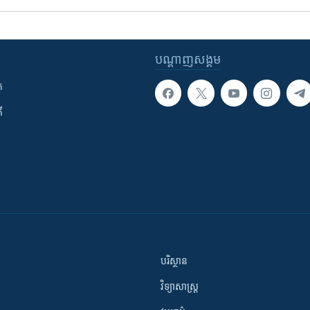
បណ្តាញ​សង្គម
ក
ី
បរិស្ថាន
វិទ្យាសាស្រ្ត