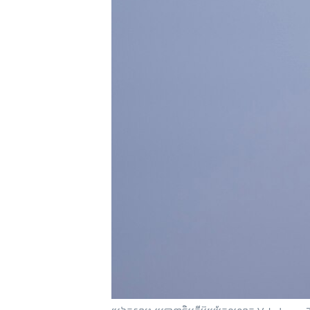
រចនា
សម្ព័ន្ធ​
រំលង​
និង​
ចូល​
ទៅ​
កាន់​
ទំព័រ​
ស្វែង​
រក