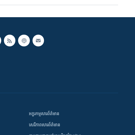
អក្ខរកម្មសារព័ត៌មាន
សេរីភាពសារព័ត៌មាន