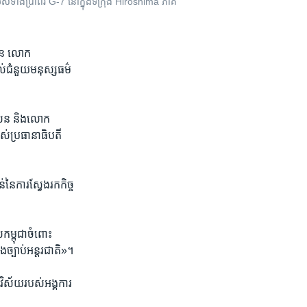
ស​ទាំង​ប្រាំពីរ G-7 នៅ​ក្នុង​ទីក្រុង Hiroshima ភាគ​
រែន ​លោក​
ល់ជំនួយ​មនុស្ស​ធម៌​
សែន​ និង​លោក​
របស់​ប្រធានាធិបតី​
​ការ​ស្វែង​រក​កិច្ច​
កម្ពុជា​ចំពោះ
​ច្បាប់​អន្តរ​ជាតិ»។​
​វិស័យ​របស់​អង្គការ​