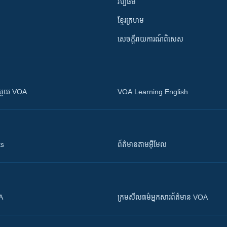
វប្បធម៌
ខ្មែរក្រហម
សេចក្តីរាយការណ៍ពិសេស
ស​​ជាមួយ VOA
VOA Learning English
ts
ព័ត៌មាន​តាម​អ៊ីមែល
OA
ក្រម​​​សីលធម៌​​​អ្នក​​​សារព័ត៌មាន VOA