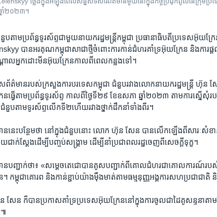
 ថ្លែង​ក្នុង​អំឡុង​ពេល​សន្និសីទ​សារព័ត៌មាន​មួយ​នៅ​ក្នុង​កិច្ច​ប្រជុំ​កំពូល​នៃ​ក្រុម​ប្រទេ
 ឆ្នាំ២០២៣។
ជំនួប​តាម​ប្រព័ន្ធ​ទូរស័ព្ទ​ជាមួយ​នាយក​រដ្ឋមន្ត្រី​កម្ពុជា ​ប្រធានាធិបតី​ប្រទេស​អ៊ុយ​ក្
 ​បាន​អរគុណ​កម្ពុជា​សាជា​ថ្មី​ចំពោះ​ការ​កាន់​ជំហរ​គាំទ្រ​អ៊ុយក្រែន ​និង​ការ​ផ្ត
បណ្តាល​អ្នក​ដោះមីន​អ៊ុយក្រែន​កាល​ពី​ពេល​កន្លង​ទៅ។​
ាស​ព័ត៌មាន​របស់​ក្រសួង​ការ​បរទេស​កម្ពុជា​ ជំនួប​រវាង​លោក​នាយក​រដ្ឋមន្ត្រី ​ហ៊ុន 
ន​ធ្វើ​តាម​ប្រព័ន្ធ​ទូរស័ព្ទ​ កាល​ពី​ថ្ងៃទី​២៩ ​ខែ​ឧសភា​ ឆ្នាំ​២០២៣​ តាម​ការ​ស្នើ​សុំ​
​ជំនួប​តាម​ទូរស័ព្ទ​លើក​ទី​២​ហើយ​រវាង​ថ្នាក់​ដឹកនាំ​ទាំង​ពីរ។​
ាន​នេះ​បន្ថែម​ថា​ នៅ​ក្នុង​ជំនួប​នោះ​ លោក ​ហ៊ុន សែន​ បាន​លើក​ឡើង​ពី​សារៈ​សំខាន់​នៃ
ាក់ស្តែង​ដើម្បី​បញ្ចប់​សង្គ្រាម​ ដើម្បីនាំ​ប្រជា​ពលរដ្ឋ​ចេញ​ពី​សេចក្តី​ទុក្ខ។​
៌មាន​បញ្ជាក់​ថា៖ ​«សម្តេច​តេជោ​បាន​គូស​បញ្ជាក់​ពី​គោលជំហរ​ជា​គោល​ការណ៍​របស់​
។ ​កម្ពុជា​គោរព ​និង​កាន់​ខ្ជាប់​យ៉ាង​ម៉ឺង​មាត់​តាម​ធម្មនុញ្ញ​អង្គ​ការសហ​ប្រជាជាតិ ​និង
ន សែន​ ក៏​បាន​ប្រកាស​គាំទ្រ​ប្រទេស​អ៊ុយក្រែន​នៅ​ក្នុង​ការ​ចូល​ជា​ដៃ​គូ​សន្ទនា​តាម
ែរ៕