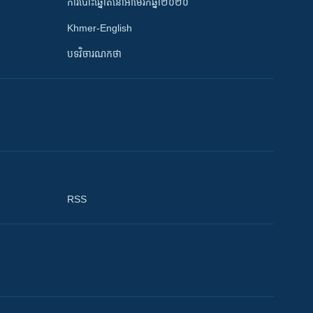
ការបោះឆ្នោតនៅអាមេរិកឆ្នាំ២០២០
Khmer-English
បទវិចារណកថា
RSS