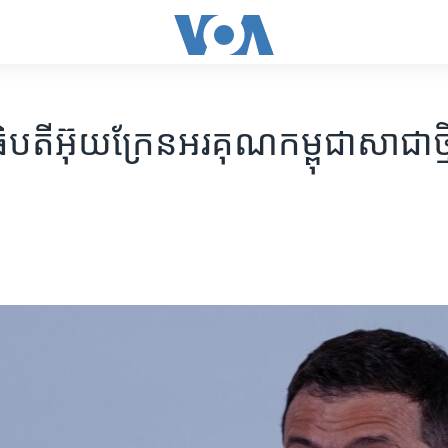
ិបតី​អ៊ុយក្រែន​អរគុណ​កម្ពុជា​សាជាថ្ម