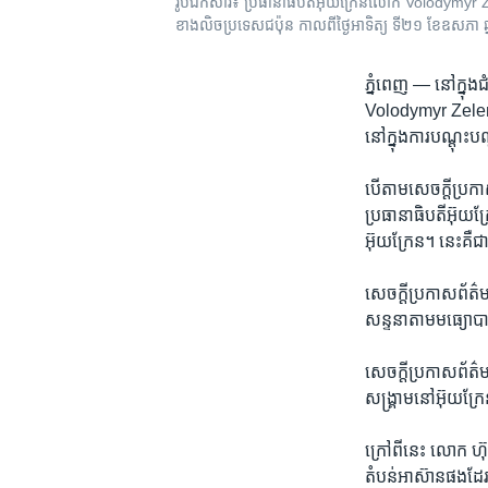
រូបឯកសារ៖ ប្រធានាធិបតី​អ៊ុយក្រែន​លោក Volodymyr Zelenskyy
ខាងលិច​ប្រទេស​ជប៉ុន កាលពី​ថ្ងៃ​អាទិត្យ ទី២១ ខែ​ឧសភា
ភ្នំពេញ —
នៅ​ក្នុង​
Volodymyr Zelenskyy
នៅ​ក្នុង​ការ​បណ្តុះ​
បើ​តាម​សេចក្តី​ប្រក
ប្រធានាធិបតី​អ៊ុយក្រែ
អ៊ុយក្រែន។​ នេះ​គឺ​ជា
សេចក្តី​ប្រកាស​ព័ត៌ម
សន្ទនា​តាមមធ្យោ​បាយ​ជ
សេចក្តី​ប្រកាស​ព័ត
សង្គ្រាម​នៅ​អ៊ុយក្រែន
ក្រៅ​ពីនេះ​ លោក ​ហ៊ុ
តំបន់​អាស៊ាន​ផង​ដ