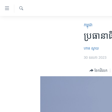
ភ្ជាប់​
ទៅ​
គេហទំព័រ​
ស្វែង​
កម្ពុជា
រក
កម្ពុជា
ទាក់ទង
អន្តរជាតិ
ប្រធានាធ
រំលង​
និង​
អាមេរិក
ចូល​
ហាន ណូយ
ចិន
ទៅ​​
30 ឧសភា 2023
ទំព័រ​
ហេឡូវីអូអេ
ព័ត៌មាន​​
កម្ពុជាច្នៃប្រតិដ្ឋ
ចែករំលែក
តែ​
ម្តង
ព្រឹត្តិការណ៍ព័ត៌មាន
រំលង​
ទូរទស្សន៍ / វីដេអូ​
និង​
ចូល​
វិទ្យុ / ផតខាសថ៍
ទៅ​
កម្មវិធីទាំងអស់
ទំព័រ​