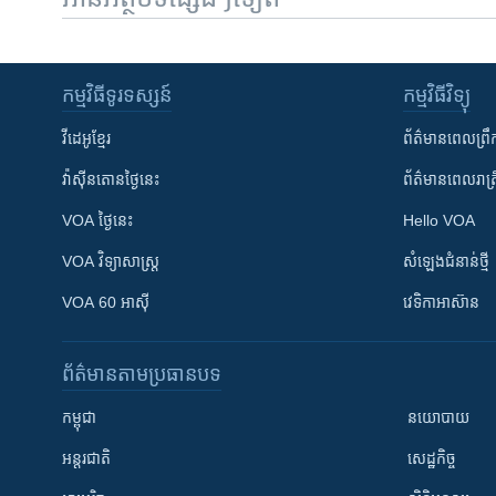
កម្មវិធី​ទូរទស្សន៍
កម្មវិធី​វិទ្យុ
វីដេអូ​ខ្មែរ
ព័ត៌មាន​ពេល​ព្រឹ
វ៉ាស៊ីនតោន​ថ្ងៃ​នេះ
ព័ត៌មាន​​ពេល​រាត្រ
VOA ថ្ងៃនេះ
Hello VOA
VOA ​វិទ្យាសាស្ត្រ
សំឡេង​ជំនាន់​ថ្មី
VOA 60 អាស៊ី
វេទិកា​អាស៊ាន
ព័ត៌មាន​តាមប្រធានបទ​
កម្ពុជា
នយោបាយ
អន្តរជាតិ
សេដ្ឋកិច្ច