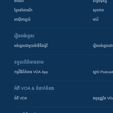
អាមេរិក
សិទ្ធិមនុស្ស
ខ្មែរ​នៅអាមេរិក
សុខភាព
អាស៊ីអាគ្នេយ៍
អប់រំ
រៀន​​អង់គ្លេស
អង់គ្លេស​ជាមួយ​ម៉ានី​និង​ម៉ូរី
រៀន​​​​​​អង់គ្លេ
ទទួល​ព័ត៌មាន​តាម
កម្មវិធី​ព័ត៌មាន VOA App
ស្តាប់ Podcas
អំពី​ VOA & ទំនាក់ទំនង
អំពី​ VOA
ធម្មនុញ្ញ​នៃ V