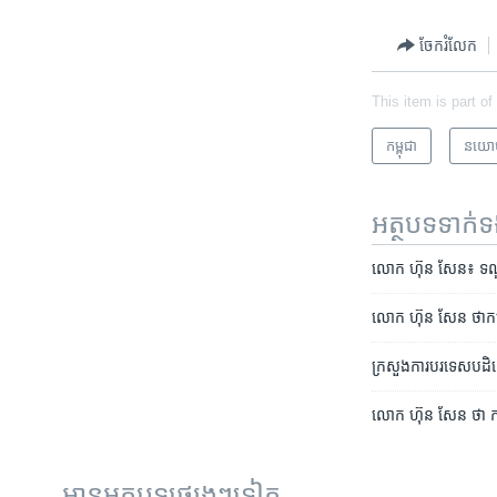
ចែករំលែក
This item is part of
កម្ពុជា
នយោ
អត្ថបទ​ទាក់
លោក ហ៊ុន សែន៖ ទណ្ឌកម្
លោក ​ហ៊ុន សែន ថា​កម្ព
ក្រសួង​ការបរទេស​​បដិសេ
លោក ហ៊ុន សែន​ ថា កម្ពុ
អានអត្ថបទផ្សេងៗទៀត