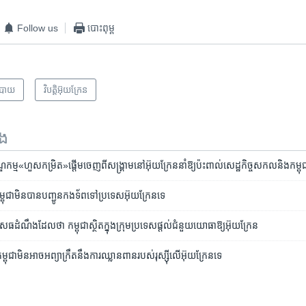
Follow us
បោះពុម្ព
បាយ
វិបត្តិអ៊ុយក្រែន
ទង
ម​«ហួសកម្រិត»​ផ្តើម​ចេញពី​សង្គ្រាម​នៅ​អ៊ុយក្រែន​នាំឱ្យ​ប៉ះពាល់​សេដ្ឋកិច្ច​សកល​និង​កម្ពុ
ុជា​មិនបាន​បញ្ជូន​កងទ័ព​ទៅ​ប្រទេស​អ៊ុយ​ក្រែន​ទេ​
ធ​ដំណឹង​ដែល​ថា កម្ពុជា​ស្ថិត​ក្នុង​ក្រុម​ប្រទេស​ផ្តល់​ជំនួយ​យោធា​ឱ្យ​អ៊ុយក្រែន
ជា​មិន​អាច​អព្យាក្រឹត​នឹង​ការ​ឈ្លានពាន​របស់​រុស្ស៊ី​លើ​អ៊ុយក្រែនទេ