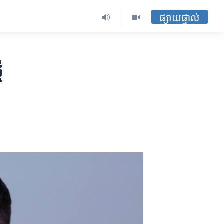
ផ្សាយផ្ទាល់
ី