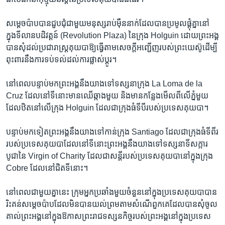
សម្តេច​ប៉ាប​បាន​ជួបជុំ​ជាមួយ​មនុស្សរាប់ម៉ឺន​នាក់​ដែល​បាន​ប្រមូល​ផ្តុំ​គ្នា​នៅ​
ក្នុង​ទីលាន​បដិវត្តន៍​ (Revolution Plaza) នៃក្រុង​ Holguin​ ដោយ​ព្រះអង្គ​
បាន​សុំ​ដល់​ប្រជារាស្ត្រ​គុយបា​ឱ្យ​ធ្វើ​តាម​សេចក្តី​អញ្ជើញរបស់​ព្រះយេស៊ូ​ដើម្បី​
ពុះពារ​នឹង​ការ​ទប់ទល់​ដល់​ការ​ផ្លាស់ប្តូរ។​
នៅ​ពេល​បន្ទាប់​មក​ព្រះ​អង្គ​នឹង​យាង​ទៅ​ទស្សនា​ក្រុង​ La Loma de la
Cruz ដែល​នៅ​ទីនោះ​មាន​ឈើ​ឆ្កាង​មួយ​ និង​មាន​កន្លែង​មើល​ពី​លើ​ភ្នំ​មួយ​
ដែល​ឋិត​នៅ​លើ​ក្រុង​ Holguin ដែល​ជា​ក្រុង​ធំ​ទី​បី​របស់​ប្រទេស​គុយបា។
បន្ទាប់មក​ទៀត​ព្រះអង្គ​នឹង​យាង​ទៅ​កាន់​ក្រុង​ Santiago ដែល​ជា​ក្រុង​ធំ​ទីពីរ​
របស់​ប្រទេស​គុយបា​ដែល​នៅ​ទីនោះ​ព្រះអង្គ​នឹង​យាង​ទៅ​ទស្សនា​ទីសក្ការ
បូជា​នៃ Virgin of Charity ដែល​ជា​សន្តី​របស់​ប្រទេស​គុយបា​នៅ​ក្នុង​ក្រុង​
Cobre ដែល​នៅ​ជិត​ទីនោះ។
នៅ​ពេល​ជាមួយ​គ្នា​នេះ​ ក្រុម​អ្នក​ប្រឆាំង​មួយ​ចំនួន​នៅ​ក្នុង​ប្រទេស​គុយបា​បាន​
រិះគន់​សម្តេច​ប៉ាប​ដែល​មិន​បាន​យល់ព្រម​តាម​សំណើ​ពួកគេ​ដែល​បាន​សុំ​ចូល​
គាល់​ព្រះអង្គ​នៅ​ក្នុង​ឱកាស​ព្រះ​រាជ​ទស្សនកិច្ច​របស់​ព្រះអង្គ​នៅ​ក្នុង​ប្រទេស​