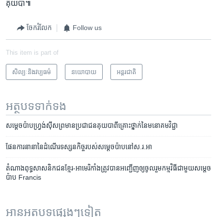
គុយបា៕
ចែករំលែក
Follow us
This item is part of
សិល្បៈនិងវប្បធម៌
នយោបាយ
អន្តរជាតិ
អត្ថបទ​ទាក់ទង
សម្តេចប៉ាប​ហ្វ្រង់​ស៊ីស​ព្រមាន​ប្រជាជន​គុយបា​ពី​គ្រោះថ្នាក់នៃ​​មនោគម​វិជ្ជា
ផែនការ​នានា​នៃ​ដំណើរ​ទស្សនកិច្ច​របស់​សម្តេច​ប៉ាប​នៅ​ស.រ.អា
តំណាង​ពុទ្ធសាសនិកជន​ខ្មែរ-អាមេរិកាំង​ត្រូវបាន​អញ្ជើញ​ឲ្យ​ចូលរួម​កម្មវិធី​ជាមួយ​សម្តេច​
ប៉ាប​ Francis
អានអត្ថបទផ្សេងៗទៀត