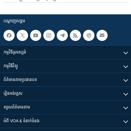
បណ្តាញ​សង្គម
កម្មវិធី​ទូរទស្សន៍
កម្មវិធី​វិទ្យុ
ព័ត៌មាន​តាមប្រធានបទ​
រៀន​​អង់គ្លេស
ទទួល​ព័ត៌មាន​តាម
អំពី​ VOA & ទំនាក់ទំនង