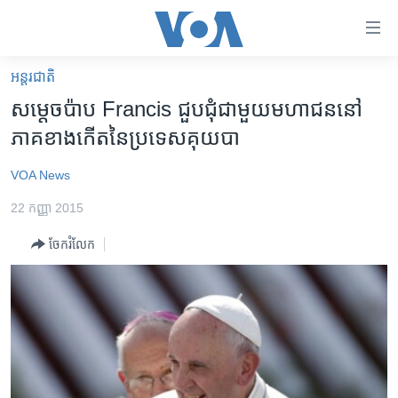
ភ្ជាប់​
ទៅ​
គេហទំព័រ​
អន្តរជាតិ
កម្ពុជា
ទាក់ទង
សម្តេច​ប៉ាប​ Francis ជួប​ជុំ​ជាមួយ​មហាជន​នៅ​
រំលង​
អន្តរជាតិ
ភាគ​ខាង​កើត​នៃ​ប្រទេស​គុយបា
និង​
អាមេរិក
ចូល​
VOA News
ទៅ​​
ចិន
ទំព័រ​
22 កញ្ញា 2015
ហេឡូវីអូអេ
ព័ត៌មាន​​
ចែករំលែក
តែ​
កម្ពុជាច្នៃប្រតិដ្ឋ
ម្តង
ព្រឹត្តិការណ៍ព័ត៌មាន
រំលង​
និង​
ទូរទស្សន៍ / វីដេអូ​
ចូល​
វិទ្យុ / ផតខាសថ៍
ទៅ​
ទំព័រ​
កម្មវិធីទាំងអស់