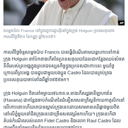
រចនា
សម្ព័ន្ធ​
Khmer English
រំលង​
និង​
បណ្តាញ​សង្គម
ចូល​
សម្តេច​ប៉ាប Francis ទៅ​ប្រារព្ធ​ការ​ជួបជុំ​នៅ​ក្នុង​ក្រុង​ Holguin ប្រទេស​គុយបា
ទៅ​
កាលពី​ថ្ងៃទី២១ ខែកញ្ញា ឆ្នាំ២០១៥។
កាន់​
ទំព័រ​
ភាសា
កាល​ពី​ថ្ងៃច័ន្ទ​សម្តេច​ប៉ាប​ Francis បាន​ធ្វើដំណើរ​តាម​យន្តហោះ​ទៅ​កាន់​
ស្វែង​
ក្រុង Holguin នា​ប៉ែក​ខាង​កើត​នៃ​ប្រទេស​គុយបា​ដែល​ជា​កន្លែង​ឈប់សំចត​
រក
ទី​ពីរ​របស់​ព្រះអង្គ​ក្នុង​ព្រះ​រាជ​ទស្សនកិច្ច​ក្នុង​ប្រទេស​ជា​កោះ​នេះ​ មួយ​ថ្ងៃ​
ក្រោយ​ពី​ព្រះ​អង្គ បាន​ជួប​ជាមួយ​បងប្អូន​ Castro ដែល​បាន​គ្រប់គ្រង​
ប្រទេស​គុយបា​ចាប់តាំង​ពី​ឆ្នាំ១៩៥៩​មក។​
ក្រុង Holguin ឋិត​នៅ​ចម្ងាយ​៧៤៣គ.ម.​ខាង​កើត​រដ្ឋធានី​ឡាហាវ៉ាន
(Havana) ជា​កន្លែង​ចាប់​កំណើត​នៃ​ជំនឿ​សាសនា​គ្រិស្ត​និកាយ​កាតូលិក​នៅ​
លើ​កោះ​នោះ​ហើយ​គេ​បាន​ស្គាល់​ក្រុង​នេះ​ដោយសារ​មាន​ឈើ​ឆ្កាង​មួយ​ឋិត​
នៅ​លើ​ភ្នំមួយ​នៅ​ជិត​ក្រុង​នេះ​ជាច្រើន​សតវត្សរ៍​មក​ហើយ។ ​ក្រុង​នេះ​ក៏​ជា​
តំបន់​កំណើត​របស់​លោក​ Fidel Castro និង​លោក Raul Castro ដែល​
ជា​មេដឹកនាំ​កុម្មុយនិស្ត​នៃ​ប្រទេស​គុយបា​ផង​ដែរ។​