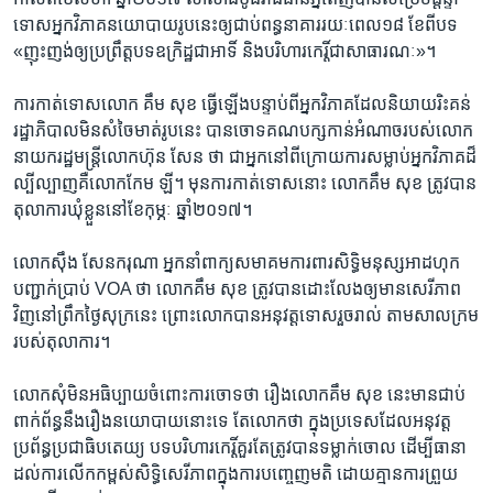
ទោសអ្នក​វិភាគ​នយោបាយ​រូបនេះ​ឲ្យ​ជាប់​ពន្ធនាគារ​រយៈ​ពេល​១៨​ ខែ​ពី​បទ​
«ញុះញង់​ឲ្យ​ប្រព្រឹត្ត​បទ​ឧក្រិដ្ឋ​ជា​អាទិ៍​ ​និង​បរិហារ​កេរ្តិ៍​ជា​សាធារណៈ»។
​ការ​កាត់​ទោស​លោក​ គឹម សុខ​ ធ្វើឡើង​បន្ទាប់​ពី​អ្នក​វិភាគ​ដែល​និយាយ​រិះ​គន់​
រដ្ឋាភិបាល​មិន​សំចៃ​មាត់​រូប​នេះ​ បាន​ចោទ​គណបក្ស​កាន់​អំណាច​របស់​លោក​
នាយក​រដ្ឋ​មន្ត្រី​លោក​ហ៊ុន​ សែន​ ថា ជា​អ្នក​នៅ​ពី​ក្រោយ​ការ​សម្លាប់​អ្នក​វិភាគ​ដ៏​
ល្បី​ល្បាញ​គឺ​លោក​កែម ឡី។ មុន​ការ​កាត់​ទោស​នោះ​ លោក​គឹម សុខ ​ត្រូវ​បាន​
តុលាការ​ឃុំខ្លួន​នៅ​ខែ​កុម្ភៈ​ ឆ្នាំ​២០១៧។
លោក​ស៊ឹង សែន​ករុណា អ្នកនាំពាក្យ​សមាគម​ការពារ​សិទ្ធិ​មនុស្ស​អាដហុក​
បញ្ជាក់​ប្រាប់​ ​VOA​ ​ថា​ លោក​គឹម សុខ​ ត្រូវ​បាន​ដោះលែង​ឲ្យ​មាន​សេរីភាព​
វិញ​នៅ​ព្រឹក​ថ្ងៃ​សុក្រ​នេះ ព្រោះ​លោក​បាន​អនុវត្ត​ទោស​រួច​រាល់​ ​តាម​សាលក្រម​
របស់​តុលាការ។​
លោក​សុំ​មិន​អធិប្បាយ​ចំពោះ​ការ​ចោទ​ថា​ រឿង​លោក​គឹម សុខ ​នេះ​មាន​ជាប់​
ពាក់​ព័ន្ធ​នឹង​រឿង​នយោបាយ​នោះ​ទេ តែ​លោក​ថា ក្នុង​ប្រទេស​ដែល​អនុវត្ត​
ប្រព័ន្ធ​ប្រជាធិបតេយ្យ បទ​បរិហារ​កេរ្តិ៍​គួរតែ​ត្រូវ​បាន​ទម្លាក់​ចោល ដើម្បី​ធានា​
ដល់​ការ​លើក​កម្ពស់​សិទ្ធិ​សេរីភាព​ក្នុង​ការ​បញ្ចេញ​មតិ​ ដោយ​គ្មាន​ការ​ព្រួយ​