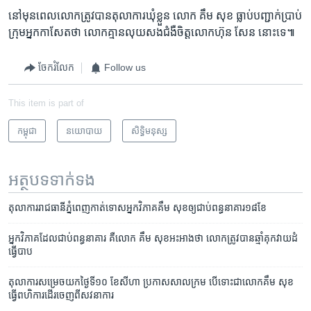
នៅ​មុន​ពេល​លោក​ត្រូវ​បាន​តុលាការ​ឃុំ​ខ្លួន លោក​ គឹម សុខ ​ធ្លាប់​បញ្ជាក់​ប្រាប់​
ក្រុម​អ្នក​កាសែត​ថា​ ​លោក​គ្មាន​លុយ​សង​ជំងឺ​ចិត្ត​លោក​ហ៊ុន សែន​ ​នោះ​ទេ៕
ចែករំលែក
Follow us
This item is part of
កម្ពុជា
នយោបាយ
សិទ្ធិ​មនុស្ស
អត្ថបទ​ទាក់ទង
​តុលាការ​រាជធានីភ្នំពេញកាត់​ទោស​អ្នកវិភាគ​​គឹម សុខ​ឲ្យជាប់ពន្ធនាគារ​១៨​ខែ
អ្នក​វិភាគ​ដែល​ជាប់​ពន្ធនាគារ ​គឺ​លោក ​គឹម សុខ​​​អះអាង​ថា​ លោក​ត្រូវ​បាន​ឆ្មាំគុក​វាយដំ​
ធ្វើ​បាប
តុលាការ​សម្រេច​យកថ្ងៃទី​១០ ខែសីហា​ ​ប្រកាស​សាលក្រម​ ​បើទោះ​ជា​លោក​គឹម សុខ​
ធ្វើ​ពហិការ​ដើរ​ចេញ​ពី​សវនាការ