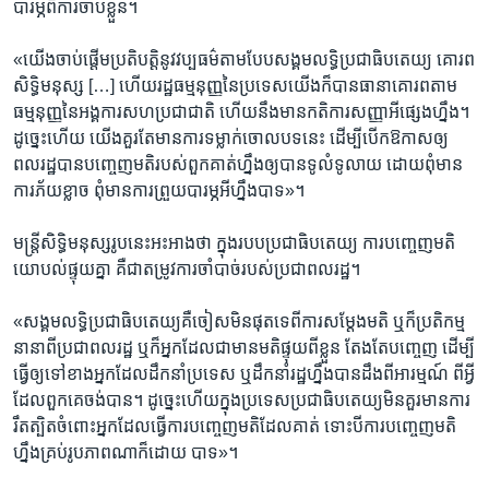
បារម្ភ​ពី​ការ​ចាប់​ខ្លួន។
«យើង​ចាប់​ផ្តើម​ប្រតិបត្តិ​នូវ​វប្បធម៌​តាម​បែប​សង្គម​លទ្ធិ​ប្រជាធិបតេយ្យ​ គោរព​
សិទ្ធិ​មនុស្ស​ […] ​ហើយ​រដ្ឋ​ធម្មនុញ្ញ​នៃ​ប្រទេស​យើង​ក៏​បាន​ធានា​គោរព​តាម​
ធម្មនុញ្ញ​នៃ​អង្គការ​សហ​ប្រជាជាតិ​ ហើយ​នឹង​មាន​កតិការ​សញ្ញា​អី​ផ្សេង​ហ្នឹង។
ដូច្នេះ​ហើយ ​យើង​គួរតែ​មាន​ការ​ទម្លាក់​ចោល​បទ​នេះ​ ដើម្បី​បើក​ឱកាស​ឲ្យ​
ពលរដ្ឋ​បាន​បញ្ចេញ​មតិ​របស់​ពួក​គាត់​ហ្នឹង​ឲ្យ​បាន​ទូលំទូលាយ​ ដោយ​ពុំ​មាន​
ការ​ភ័យ​ខ្លាច​ ពុំមាន​ការ​ព្រួយ​បារម្ភ​អីហ្នឹង​បាទ»។
មន្ត្រី​សិទ្ធិ​មនុស្ស​រូប​នេះ​អះអាង​ថា​ ​ក្នុង​របប​ប្រជាធិបតេយ្យ​ ​ការ​បញ្ចេញ​មតិ​
យោបល់​ផ្ទុយ​គ្នា គឺ​ជា​តម្រូវ​ការ​ចាំបាច់​របស់​ប្រជា​ពលរដ្ឋ។
«សង្គម​លទិ្ធ​ប្រជា​ធិបតេយ្យ​គឺ​ចៀស​មិន​ផុត​ទេ​ពី​ការ​សម្តែង​មតិ​ ឬ​ក៏​ប្រតិកម្ម​
នានា​ពី​ប្រជា​ពលរដ្ឋ​ ឬក៏​អ្នក​ដែល​ជា​មាន​មតិ​ផ្ទុយ​ពីខ្លួន​ តែងតែ​បញ្ចេញ​ ដើម្បី​
ធ្វើ​ឲ្យ​ទៅ​ខាង​អ្នក​ដែល​ដឹកនាំ​ប្រទេស​ ឬ​ដឹក​នាំ​រដ្ឋ​ហ្នឹងបាន​ដឹង​ពី​អារម្មណ៍​ ពីអ្វី​
ដែល​ពួកគេ​ចង់​បាន។ ដូច្នេះ​ហើយ​ក្នុង​ប្រទេស​ប្រជាធិបតេយ្យ​មិនគួរ​មាន​ការ​
រឹតត្បិត​ចំពោះ​អ្នក​ដែល​ធ្វើ​ការ​បញ្ចេញ​មតិ​ដែល​គាត់​ ទោះបី​ការ​បញ្ចេញ​មតិ​
ហ្នឹង​គ្រប់​រូបភាព​ណា​ក៏​ដោយ ​បាទ»។