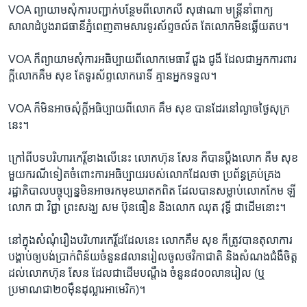
VOA ​ព្យាយាម​សុំការ​បញ្ជាក់​បន្ថែម​ពី​លោក​លី សុផាណា មន្ត្រី​នាំពាក្យ​
សាលា​ដំបូង​រាជធានី​ភ្នំពេញ​តាម​សារ​ទូរស័ព្ទ​ចល័ត​ តែ​លោក​មិន​ឆ្លើយ​តប។
VOA ក៏​ព្យាយាម​សុំ​ការ​អធិប្បាយ​ពី​លោក​មេធាវី ​ជួង​ ជូងី​ ​ដែល​ជា​អ្នក​ការពារ​
ក្តី​លោក​គឹម សុខ តែ​ទូរស័ព្ទ​លោក​រោទិ៍ គ្មាន​អ្នក​ទទួល។​
VOA ក៏​មិន​អាច​សុំ​ក្តី​អធិប្បាយ​ពី​លោក​ គឹម សុខ​ បាន​ដែរ​នៅ​ល្ងាច​ថ្ងៃ​សុក្រ​
នេះ។
ក្រៅ​ពី​បទ​បរិហារ​កេរ្តិ៍​ខាង​លើ​នេះ​ លោក​ហ៊ុន សែន​ ក៏​បាន​ប្តឹង​លោក​ ​គឹម សុខ​
មួយ​ករណី​ទៀត​ចំពោះ​ការ​អធិប្បាយ​របស់​លោក​ដែល​ថា​ ​ប្រព័ន្ធ​គ្រប់​គ្រង​
រដ្ឋាភិបាល​បច្ចុប្បន្ន​មិន​អាច​រក​មុខ​ឃាតក​ពិត​ ​ដែល​បាន​សម្លាប់​លោក​កែម ឡី​ ​
លោក​ ​ជា វិជ្ជា​ ​ព្រះ​សង្ឃ ​សម ប៊ុន​ធឿន​ ​និង​លោក​ ​ឈុត វុទ្ធី​ ​ជា​ដើម​នោះ។​
នៅ​ក្នុង​សំណុំ​រឿង​ប​រិហារ​កេរ្តិ៍​ដដែល​នេះ​ ​លោក​គឹម សុខ​ ក៏​ត្រូវ​បាន​តុលាការ​
បង្គាប់​ឲ្យ​បង់​ប្រាក់​ពិន័យ​ចំនួន​៨លាន​រៀល​ចូល​ថវិកា​ជាតិ​ និង​សំណង​ជំងឺ​ចិត្ត​
ដល់​លោក​ហ៊ុន សែន ​ដែល​ជា​ដើម​បណ្តឹង​ ចំនួន​៨០០​លានរៀល ​(ឬ​
ប្រមាណ​ជា​២០​ម៉ឺន​ដុល្លារ​អាមេរិក)។