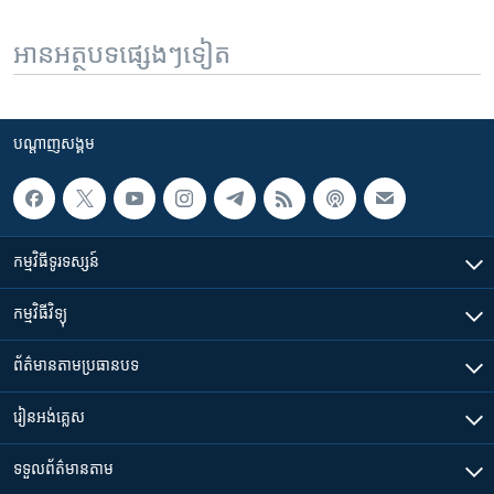
អានអត្ថបទផ្សេងៗទៀត
បណ្តាញ​សង្គម
កម្មវិធី​ទូរទស្សន៍
កម្មវិធី​វិទ្យុ
ព័ត៌មាន​តាមប្រធានបទ​
រៀន​​អង់គ្លេស
ទទួល​ព័ត៌មាន​តាម