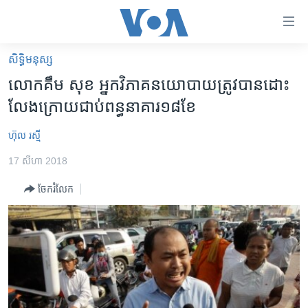
ភ្ជាប់​
ទៅ​
គេហទំព័រ​
សិទ្ធិ​មនុស្ស
កម្ពុជា
ទាក់ទង
លោក​គឹម សុខ ​អ្នក​វិភាគ​នយោបាយ​ត្រូវ​បាន​ដោះ
រំលង​
អន្តរជាតិ
លែង​ក្រោយ​ជាប់​ពន្ធនាគារ​១៨​ខែ
និង​
អាមេរិក
ចូល​
ហ៊ុល រស្មី
ទៅ​​
ចិន
ទំព័រ​
17 សីហា 2018
ហេឡូវីអូអេ
ព័ត៌មាន​​
ចែករំលែក
តែ​
កម្ពុជាច្នៃប្រតិដ្ឋ
ម្តង
ព្រឹត្តិការណ៍ព័ត៌មាន
រំលង​
និង​
ទូរទស្សន៍ / វីដេអូ​
ចូល​
វិទ្យុ / ផតខាសថ៍
ទៅ​
ទំព័រ​
កម្មវិធីទាំងអស់