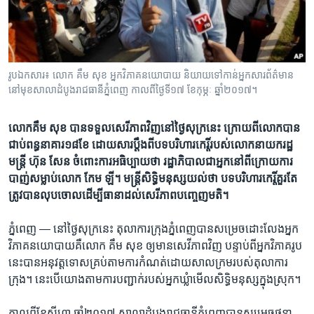
រចនា
សម្ព័ន្ធ​
Khmer English
រំលង​
និង​
បណ្តាញ​សង្គម
ចូល​
រូបឯកសារ៖ លោក គឹម សុខ អ្នក​វិភាគនយោបាយ និយាយទៅកាន់អ្នក​សារព័ត៌មាន
ទៅ​
នៅមុខសាលាដំបូងរាជធានីភ្នំពេញ កាលពីថ្ងៃទី១៧ ខែកុម្ភៈ ឆ្នាំ២០១៧។
កាន់​
ទំព័រ​
ភាសា
លោក​គឹម សុខ ​បាន​ទទួល​សេរីភាព​វិញ​នៅ​ថ្ងៃសុក្រ​នេះ​ ​ក្រោយ​ពី​លោក​បាន​
ស្វែង​
ជាប់​ពន្ធនាគារ​១៨​ខែ ​ដោយសារ​ប្តឹង​ពី​បទ​បរិហារ​កេរ្តិ៍​របស់​លោក​នាយក​រដ្ឋ​
រក
មន្ត្រី​ ​ហ៊ុន សែន​ ​ចំពោះ​ការ​អធិប្បាយ​ថា​ ​រដ្ឋាភិបាល​ជា​អ្នក​នៅ​ពី​ក្រោយ​ការ​
បាញ់​សម្លាប់​លោក​ ​កែម ឡី។ មន្ត្រី​សិទ្ធិ​មនុស្ស​យល់​ថា​ ​បទ​បរិហារ​កេរ្តិ៍​គួរ​តែ​
ត្រូវ​បាន​លុបចោល​ដើម្បី​ធានា​ដល់​សេរីភាព​បញ្ចេញ​មតិ។
ភ្នំពេញ —
នៅថ្ងៃ​សុក្រ​នេះ​ ​តុលាការ​ក្រុង​ភ្នំពេញ​បាន​សម្រេច​ដោះលែង​អ្នក​
វិភាគ​នយោបាយ​គឺ​លោក​ ​គឹម សុខ​ ឲ្យ​មាន​សេវីភាព​វិញ​ បន្ទាប់​ពី​អ្នក​វិភាគ​រូប​
នេះ​បាន​អនុវត្ត​ទោស​គ្រប់​តាម​ការ​កំណត់​ដោយ​សាល​ក្រមរបស់​តុលាការ​
ក្រុង។ នេះ​បើ​យោង​តាម​ការ​បញ្ជាក់​របស់​អ្នក​ឃ្លំា​មើល​សិទ្ធិ​មនុស្ស​ក្នុង​ស្រុក។​
កាល​ពីខែ​សីហា​ ឆ្នាំ​២០១៧​ ​សាលា​ដំបូង​រាជធានី​ភ្នំពេញ​បាន​សម្រេច​ផ្តន្ទា