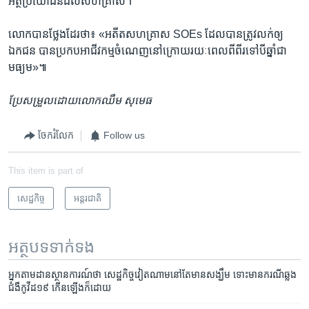
អត្ថ​ប្រយោជន៍​ដល់​សហគ្រាស។​
លោក​បាន​ថ្លែង​ដែរ​ថា៖​ «អតីត​សហគ្រាស​ SOEs ​ដែល​បាន​ត្រូវ​លក់​ឲ្យ​
ឯកជន​ បាន​ប្រកប​អាជីវកម្ម​ចំណេញ​នៅ​ក្រោយ​រយៈ​ពេល​ពី​ពីរ​ទៅបី​ឆ្នាំ​ជា​
មធ្យម»៕
ប្រែសម្រួល​ដោយ​លោក​ឈឹម សុមេធ​
ចែករំលែក
Follow us
This item is part of
សេដ្ឋកិច្ច
អន្តរជាតិ
អត្ថបទ​ទាក់ទង
អ្នក​តាមដាន​ស្ថានការណ៍​ថា សេដ្ឋកិច្ច​វៀតណាម​នៅតែ​មាន​សង្ឃឹម ទោះ​មាន​ករណី​ឆ្លង​
ជំងឺ​កូវីដ១៩ កើនឡើង​ក៏ដោយ