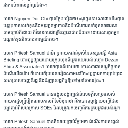
រង​ការ​ប៉ះពាល់​ធ្ងន់ធ្ងរ​ដែរ»។​
លោក​ Nguyen Duc Chi ​បាន​ថ្លែង​ទៀត​ថា៖​«ដូច្នេះ​ទោះណា​ជា​យើង​បាន​
បន្ត​ប្រកាស​លក់​ទុន​និង​អនុវត្ត​តម្លាភាព​និង​ដំណើរការ​លក់​ទុន​សាធារណៈ​
តាម​ច្បាប់​ក៏​ដោយ​ ក៏​វិធានការ​ជា​ច្រើន​គ្មាន​ជោគជ័យ​ទេ​ ដោយសារ​ពួក​អ្នក​
បណ្តាក់​ទុន​មិន​ចាប់​អារម្មណ៍​ទេ»។​
លោក​ Pritesh Samuel ​ជា​និពន្ធ​នាយក​ជាន់ខ្ពស់​នៃ​ទស្សនាវដ្តី​ Asia
Briefing ​បោះពុម្ព​ផ្សាយ​ដោយ​ក្រុម​ហ៊ុន​ពិគ្រោះ​យោបល់​ឈ្មោះ Dezan
Shira & Associates។​ លោក​បាន​និយាយ​ថា ​ទោះ​ណា​ជា​សេដ្ឋកិច្ច​មាន​
ដំណើរ​យឺតយ៉ាវ ក៏​ដោយក៏​ប្រទេស​វៀតណាម​នៅ​តែ«ប្តេជ្ញា​ដក​ការ​គ្រប់​គ្រង​
សហគ្រាស​ចេញ​ពី​រដ្ឋ ​និង​ជំរុញ​សេដ្ឋកិច្ច​ឱ្យ​ទៅ​មុខ​ថែម​ទៀត»។
លោក​ Pritesh Samuel ​បាន​ចង្អុល​បង្ហាញ​ដល់​សេចក្តី​សម្រេច​របស់​
នាយក​រដ្ឋមន្ត្រី​វៀតណាម​កាល​ពី​ខែ​មិថុនា​ថា​ នឹង​បោះពុម្ព​ផ្សាយ​បញ្ជី​ដែល​
បង្ហាញ​អំពី​សហគ្រាស​ SOEs ​ដែល​ត្រូវ​ដក​ចេញ​ពី​ការ​គ្រប់គ្រង​របស់​រដ្ឋ។
លោក​ Pritesh Samuel​ បាន​និយាយ​ប្រាប់​វីអូអេ​ថា​ ដំណើរការ​នេះ​ផ្តល់​