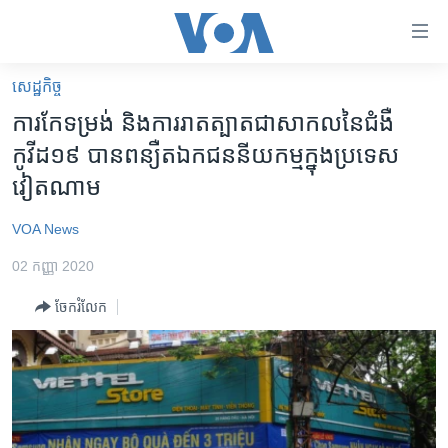
ភ្ជាប់​
ទៅ​
គេហទំព័រ​
សេដ្ឋកិច្ច
កម្ពុជា
ទាក់ទង
ការ​កែទម្រង់​ និង​ការ​រាតត្បាត​ជា​សាកល​នៃ​ជំងឺ​
រំលង​
អន្តរជាតិ
កូវីដ១៩ ​បាន​ពន្យឺត​ឯកជននីយ​កម្ម​ក្នុង​ប្រទេស​
និង​
អាមេរិក
វៀតណាម​
ចូល​
ទៅ​​
ចិន
VOA News
ទំព័រ​
ហេឡូវីអូអេ
ព័ត៌មាន​​
02 កញ្ញា 2020
តែ​
កម្ពុជាច្នៃប្រតិដ្ឋ
ម្តង
ចែករំលែក
ព្រឹត្តិការណ៍ព័ត៌មាន
រំលង​
និង​
ទូរទស្សន៍ / វីដេអូ​
ចូល​
វិទ្យុ / ផតខាសថ៍
ទៅ​
ទំព័រ​
កម្មវិធីទាំងអស់