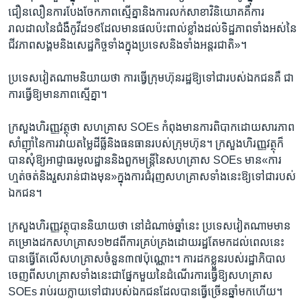
ជឿនលឿន​ការ​បែងចែក​ភាព​ស្មើ​គ្នា​និង​ការ​លក់​សាខា​វិនិយោគ​គឺ​ការ​
រាលដាល​នៃ​ជំងឺ​កូវីដ១៩​ដែល​មាន​ផល​ប៉ះពាល់​ខ្លាំង​ដល់​ទិដ្ឋភាព​ទាំងអស់​នៃ​
ជីវភាព​សង្គម​និង​សេដ្ឋកិច្ច​ទាំង​ក្នុង​ប្រទេស​និង​ទាំង​អន្តរជាតិ»។
ប្រទេស​វៀតណាម​និយាយ​ថា​ ការ​ធ្វើ​ក្រុមហ៊ុន​រដ្ឋ​ឱ្យ​ទៅ​ជា​របស់​ឯកជន​គឺ​ ជា​
ការ​ធ្វើ​ឱ្យ​មាន​ភាព​ស្មើ​គ្នា។​
ក្រសួង​ហិរញ្ញវត្ថុ​ថា​ សហគ្រាស​ SOEs ​កំពុង​មាន​ការ​ពិបាក​ដោយសារ​ភាព​
សាំញ៉ាំ​នៃ​ការ​វាយ​តម្លៃ​ដីធ្លី​និង​ធនធាន​របស់​ក្រុម​ហ៊ុន។​ ក្រសួង​ហិរញ្ញ​វត្ថុ​ក៏​
បាន​សុំ​ឱ្យ​អាជ្ញាធរ​មូលដ្ឋាន​និង​ពួក​មន្ត្រី​នៃ​សហគ្រាស ​SOEs ​មាន​«ការ​
ហ្មត់ចត់​និង​រួសរាន់​ជាង​មុន»​ក្នុង​ការ​ជំរុញ​សហគ្រាស​ទាំង​នេះ​ឱ្យ​ទៅ​ជា​របស់​
ឯកជន។
ក្រសួង​ហិរញ្ញ​វត្ថុ​បាន​និយាយ​ថា​ នៅ​ដំណាច់​ឆ្នាំ​នេះ​ ប្រទេស​វៀតណាម​មាន​
គម្រោង​ដក​សហគ្រាស​១២៨​ពី​ការ​គ្រប់គ្រង​ដោយ​រដ្ឋ​តែ​មក​ដល់​ពេល​នេះ​
បាន​ធ្វើ​តែ​លើ​សហគ្រាស​ចំនួន​៣៧​ប៉ុណ្ណោះ។ ​ការ​ដកខ្លួន​របស់​រដ្ឋាភិបាល​
ចេញ​ពី​សហគ្រាស​ទាំងនេះ​ជា​ផ្នែក​មួយ​នៃ​ដំណើរការ​ធ្វើឱ្យ​សហគ្រាស​
SOEs ​រាប់រយ​ក្លាយ​ទៅ​ជា​របស់​ឯកជន​ដែល​បាន​ធ្វើ​ច្រើន​ឆ្នាំ​មក​ហើយ។​