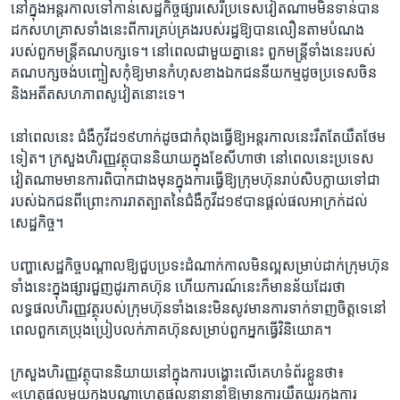
នៅ​ក្នុង​អន្តរកាល​ទៅ​កាន់​សេដ្ឋកិច្ច​ផ្សារ​សេរីប្រទេស​វៀតណាម​មិន​ទាន់​បាន​
ដក​សហគ្រាស​ទាំង​នេះ​ពី​ការ​គ្រប់គ្រង​របស់​រដ្ឋ​ឱ្យ​បាន​លឿន​តាម​បំណង​
របស់​ពួក​មន្ត្រី​គណបក្ស​ទេ។​ នៅ​ពេល​ជា​មួយ​គ្នា​នេះ​ ​ពួក​មន្ត្រី​ទាំង​នេះ​របស់​
គណបក្ស​ចង់​បញ្ចៀស​កុំ​ឱ្យ​មាន​កំហុស​ខាង​ឯកជននីយ​កម្ម​ដូច​ប្រទេស​ចិន​
និង​អតីត​សហភាព​សូវៀត​នោះ​ទេ។​
នៅ​ពេល​នេះ​ ​ជំងឺ​កូវីដ១៩​ហាក់​ដូច​ជា​កំពុង​ធ្វើឱ្យ​អន្តរកាល​នេះ​រឹត​តែ​យឺត​ថែម​
ទៀត។ ក្រសួង​ហិរញ្ញ​វត្ថុ​បាន​និយាយ​ក្នុង​ខែ​សីហា​ថា​ នៅ​ពេល​នេះ​ប្រទេស​
វៀតណាម​មាន​ការ​ពិបាក​ជាង​មុន​ក្នុង​ការ​ធ្វើ​ឱ្យ​ក្រុមហ៊ុន​រាប់​សិប​ក្លាយ​ទៅ​ជា​
របស់​ឯកជន​ពីព្រោះ​ការ​រាតត្បាត​នៃ​ជំងឺ​កូវីដ១៩​បាន​ផ្តល់​ផល​អាក្រក់​ដល់​
សេដ្ឋកិច្ច។​
បញ្ហា​សេដ្ឋកិច្ច​បណ្តាល​ឱ្យ​ជួប​ប្រទះ​ដំណាក់​កាល​មិន​ល្អ​សម្រាប់​ដាក់​ក្រុមហ៊ុន​
ទាំង​នេះ​ក្នុង​ផ្សារ​ជួញ​ដូរ​ភាគ​ហ៊ុន ​ហើយ​ការណ៍​នេះ​ក៏​មានន័យ​ដែរ​ថា​
លទ្ធផល​ហិរញ្ញ​វត្ថុ​របស់​ក្រុម​ហ៊ុនទាំង​នេះ​មិន​សូវ​មាន​ការ​ទាក់ទាញ​ចិត្ត​ទេ​នៅ​
ពេល​ពួក​គេ​ប្រុង​ប្រៀប​លក់​ភាគហ៊ុន​សម្រាប់​ពួក​អ្នក​ធ្វើ​វិនិយោគ។​
ក្រសួង​ហិរញ្ញវត្ថុ​បាន​និយាយ​នៅ​ក្នុង​ការ​បង្ហោះ​លើ​គេហ​ទំព័រ​ខ្លួន​ថា៖​
«ហេតុផល​មួយ​ក្នុង​បណ្តា​ហេតុផល​នានា​នាំ​ឱ្យ​មាន​ការ​យឺតយូរ​ក្នុង​ការ​