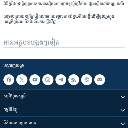
ជំងឺកូវីដ​១៩​ធ្វើ​ឲ្យតួលេខ​ការងារ​វៀតណាម​ធ្លាក់ចុះ​ប៉ុន្តែ​វិស័យ​ផ្សេងទៀត​នៅ​តែ​ល្អប្រសើរ
សម្រាប់​ប្រជាជន​ក្រីក្រ​វៀតណាម ការ​ទទួល​បាន​ជំនួយ​គឺ​ជា​គន្លឹះ​ដើម្បី​ចូល​រួម​​ក្នុង​
សេដ្ឋកិច្ច​ដែល​​បើកដំណើរការ​ឡើង​វិញ
អានអត្ថបទផ្សេងៗទៀត
បណ្តាញ​សង្គម
កម្មវិធី​ទូរទស្សន៍
កម្មវិធី​វិទ្យុ
ព័ត៌មាន​តាមប្រធានបទ​