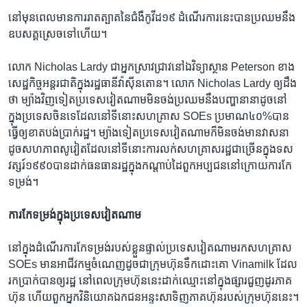
នៅ​មុន​ពេល​មាន​ការ​រាតត្បាត​នៃ​ជំងឺ​កូវីដ១៩​ ដំណើរការ​នេះ​បាន​ប្រឈម​នឹង​
ឧបសគ្គ​ស្រេច​ទៅ​ហើយ។
លោក​ Nicholas Lardy ​ជា​អ្នក​ស្រាវជ្រាវ​នៅ​ឯ​វិទ្យាស្ថាន​ Peterson ​ខាង​
សេដ្ឋកិច្ច​អន្តរជាតិ​ក្នុង​រដ្ឋធានី​វ៉ាស៊ីនតោន។​ លោក​ Nicholas Lardy ​ឲ្យដឹង​
ថា​ ម្យ៉ាង​វិញ​ទៀត​ប្រទេស​វៀតណាម​មិន​ចង់​ប្រឈម​នឹង​បញ្ហា​នានា​ដូច​នៅ​
ក្នុង​ប្រទេស​ចិន​ទេ​ដែល​នៅទី​នោះ​សហគ្រាស​ SOEs​ ប្រមាណ​៤០%​បាន​
ធ្វើ​ឲ្យ​ខាត​បង់​ប្រាក់​រដ្ឋ។ ​ម្យ៉ាងទៀត​ប្រទេស​វៀតណាម​ក៏​មិន​ចង់​មាន​វាសនា​
ដូច​សហភាព​សូវៀត​ដែល​នៅ​ទី​នោះ​ការ​លក់​សហគ្រាស​រដ្ឋ​ជា​ច្រើន​ក្នុង​ទស​
វត្សរ៍​១៩៩០​បាន​ដាក់​ធនធាន​រដ្ឋ​ក្នុង​កណ្តាប់​ដៃពួក​អប្បជន​នៅ​ក្រោយ​ការ​កែ​
ទម្រង់។
ការ​កែ​ទម្រង់​ក្នុង​ប្រទេស​វៀតណាម​
នៅ​ក្នុង​ដំណើរ​ការ​កែទម្រង់​របស់​ខ្លួន​ផ្ទាល់​ប្រទេស​វៀតណាម​រក​សហគ្រាស​
SOEs ​មាន​អាជីវកម្ម​ចំណេញ​ដូច​ជា​ក្រុមហ៊ុន​ទឹកដោះគោ ​Vinamilk​ ដែល​
រក​ប្រាក់​បាន​ឲ្យ​រដ្ឋ​ នៅ​ពេល​ក្រុមហ៊ុន​នេះ​ដាក់​ឈ្មោះ​នៅ​ក្នុង​ផ្សារ​ជួញដូរ​ភាគ​
ហ៊ុន ​ហើយ​ពួក​អ្នក​វិនិយោគ​ឯកជន​អន្ទះសា​ទិញ​ភាគហ៊ុន​របស់​ក្រុមហ៊ុន​នេះ។​