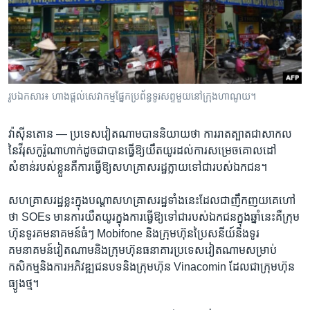
រចនា
សម្ព័ន្ធ​
Khmer English
រំលង​
និង​
បណ្តាញ​សង្គម
ចូល​
ទៅ​
រូបឯកសារ៖ ហាងផ្តល់សេវាកម្មផ្នែកប្រព័ន្ធទូរសព្ទមួយនៅក្រុងហាណូយ។
កាន់​
ទំព័រ​
ភាសា
វ៉ាស៊ីនតោន —
ប្រទេស​វៀតណាម​បាន​និយាយ​ថា​ ការ​រាតត្បាត​ជា​សាកល​
ស្វែង​
នៃ​វីរុស​កូរ៉ូណា​ហាក់​ដូច​ជា​បាន​ធ្វើ​ឱ្យ​យឺតយូរ​ដល់​ការ​សម្រេច​គោលដៅ​
រក
សំខាន់​របស់​ខ្លួន​គឺ​ការ​ធ្វើ​ឱ្យ​សហគ្រាស​រដ្ឋ​ក្លាយ​ទៅ​ជា​របស់​ឯកជន។​
សហគ្រាស​រដ្ឋ​ខ្លះ​ក្នុង​បណ្តា​សហគ្រាស​រដ្ឋ​ទាំង​នេះ​ដែល​ជា​ញឹកញយ​គេ​ហៅ​
ថា​ SOEs ​មាន​ការ​យឺតយូរ​ក្នុង​ការ​ធ្វើ​ឱ្យ​ទៅ​ជា​របស់​ឯកជន​ក្នុង​ឆ្នាំ​នេះ​គឺ​ក្រុម
ហ៊ុន​ទូរគមនាគមន៍​ធំៗ​ Mobifone និង​ក្រុមហ៊ុន​ប្រៃសនីយ៍​និង​ទូរ​
គមនាគមន៍​វៀតណាម​និង​ក្រុមហ៊ុន​ធនាគារ​ប្រទេស​វៀតណាម​សម្រាប់​
កសិកម្ម​និង​ការ​អភិវឌ្ឍ​ជនបទ​និង​ក្រុម​ហ៊ុន​ Vinacomin ​ដែល​ជា​ក្រុម​ហ៊ុន​
ធ្យូង​ថ្ម។​