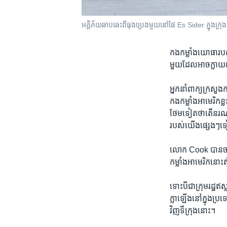
អគ្គិភ័យ​ឆាប​ឆេះ​ពី​ធុង​ប្រេង​មួយ​នៅ​ផែ Es Sider ក្នុង​
កង​កម្លាំង​យោធា​របស់​
មួយ​ដែល​អាច​ក្លាយ​ជា
អ្នក​នាំ​ពាក្យ​ក្រសួ
កងកម្លាំង​អាមេរិក​ខ្ល
ថែម​ទៀត​ថា​តើ​នរណា​ខ
របស់​យើង​ផ្សេងៗ​
លោក Cook បាន​ចាត់​ទ
កម្លាំង​អាមេរិក​នោះ​
ទោះ​បី​ជា​ក្រុម​រដ្ឋ​ឥ
ក្លា​ឡើង​នៅ​ក្នុង​ប្រទ
វិញ​ទីក្រុង​នោះ។​