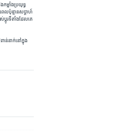
​កម្លាំង​ប្រយុទ្ធ​
ពេល​ប៉ុន្មាន​សប្តាហ៍​
ប្តូរ​ទីតាំង​ដែល​គេ​
ពាន់​នាក់​នៅក្នុង​