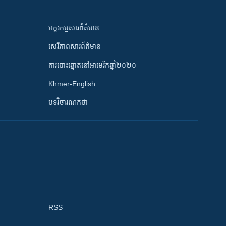
អក្ខរកម្មសារព័ត៌មាន
សេរីភាពសារព័ត៌មាន
ការបោះឆ្នោតនៅអាមេរិកឆ្នាំ២០២០
Khmer-English
បទវិចារណកថា
RSS