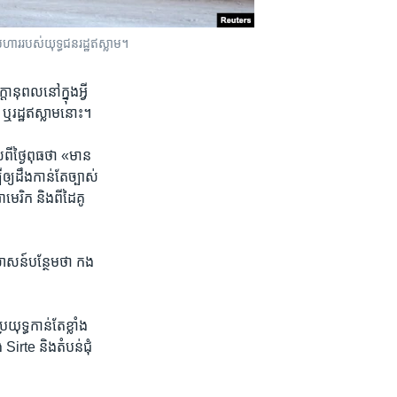
ហារ​របស់​យុទ្ធជន​រដ្ឋ​ឥស្លាម។
នុពល​នៅ​ក្នុង​អ្វី​
 ឬ​រដ្ឋ​ឥស្លាម​នោះ។
ី​ថ្ងៃ​ពុធ​ថា «មាន​
យ​ដឹង​កាន់​តែ​ច្បាស់​
េរិក​ និង​ពី​ដៃគូ​
សាសន៍​បន្ថែម​ថា កង​
យុទ្ធ​កាន់​តែ​ខ្លាំង​
ង Sirte និង​តំបន់​ជុំ