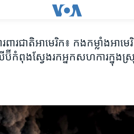
រពារ​ជាតិ​អាមេរិក៖ កង​កម្លាំង​អាមេរ
ប៊ី​កំពុង​ស្វែង​រក​អ្នក​សហការ​ក្នុង​ស្