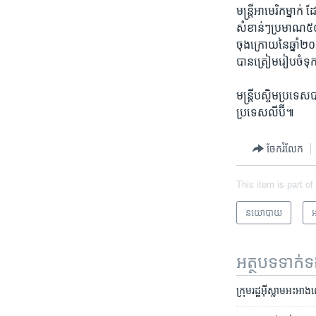
មន្ត្រី​អាមេរិក​ម្នាក់
សំខាន់ៗ​ប្រមាណ​៥០០​ន
ចុងក្រោយ​នៃ​ឆ្នាំ​២០
បាន​ត្រៀម​រៀបចំ​ទុក
មន្ត្រី​បស្ចិម​ប្រទេស
ប្រទេស​លីប៊ី៕
ចែករំលែក
This item is part of
នយោបាយ
អ
អត្ថបទ​ទាក់
ក្រុម​រដ្ឋអ៊ីស្លាម​អះអាង