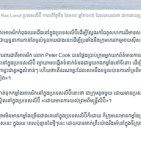
ក្រុង Ras Lanuf ប្រទេស​លីប៊ី កាលពី​ថ្ងៃទី៦ ខែមករា ឆ្នាំ២០១៦ ដែល​គេ​យល់​ថា ជា​ការ​វាយប្រ
អាមេរិក​កំពុង​ឈរ​ជើង​នៅ​ក្នុង​ប្រទេស​លីប៊ី​ដើម្បី​ស្វែង​រក​ដៃ​គូ​សហការ​ដ៏​មាន​សក្តា
​យុទ្ធនាការ​កាន់​តែ​ទូលំទូលាយ​ជាង​នេះ​ដើម្បី​ប្រឆាំង​នឹង​ក្រុម​ភេរវកម្ម​អាយស៊ីស
ង​ការពារ​ជាតិ​អាមេរិក លោក Peter Cook បាន​ថ្លែង​ប្រាប់​ក្រុម​អ្នក​យក​ព័ត៌មាន​កាល​ព
ះ​នៅ​ក្នុង​ប្រទេស​លីប៊ី ព្យាយាម​បង្កើត​ទំនាក់ទំនង​ជាមួយ​កងកម្លាំង​នៅ​ទីនោះ ដើម្បី​ឲ្
្លះ​ជា​តួអង្គ​សំខាន់ៗ ហើយ​ថា​តើ​នរណា​ខ្លះ​ដែល​សម​នឹង​ទទួល​បាន​ការ​គាំទ្រ​ពី​អាម
ទៀត»។
ុក​កម្លាំង​អាមេរិក​នៅ​ក្នុង​ប្រទេស​លីប៊ី​នោះ​ថា ​ជា​ក្រុម​តូច​មួយ ដោយ​មាន​ប្រ
ស្ថិត​នៅក្នុង​ប្រទេស​លីប៊ី «ដោយ​មាន​ការ​យល់ព្រម​ពី​មន្ត្រី​លីប៊ី»។
ស្លាម​មិន​មាន​កម្លាំង​ច្រើន​ជាង​គេ​នៅក្នុង​ប្រទេស​លីប៊ី​ក៏​ដោយ ក៏​ក្រុម​នេះ​មាន​កម្លាំង​ប្រ
េស​នេះ ក្នុង​រយៈពេល​ប៉ុន្មាន​ខែ​ថ្មីៗ​នេះ ដោយ​បាន​ចាក់​គ្រឹះ​យ៉ាង​រឹងមាំ​នៅក្នុង​ទីក្រុ