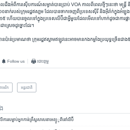
​ ដែល​ដឹង​អំពី​ការ​ស៊ើបការណ៍​សម្ងាត់​បាន​ប្រាប់​ VOA កាល​ពី​ពេល​ថ្មីៗ​នេះ​ថា មន្ត្រី ​និង
ាក់​របស់​ក្រុម​រដ្ឋ​ឥសា្លម ដែល​បាន​ចាកចេញ​ពី​ប្រទេស​ស៊ីរី និង​អ៊ីរ៉ាក់​ក្នុង​អំឡុង​
១៥ ហើយ​បាន​ចូល​ទៅ​ក្នុង​ប្រទេស​លីប៊ី​ជា​អ្វី​មួយ​ដែល​មើល​ទៅ​ហាក់​ដូច​ជា​ការ​ផ្លាស់
​ជាស្រេច​ដូច្នោះ​ដែរ។
​បាន​ប៉ាន់​ប្រមាណ​ថា ក្រុម​រដ្ឋ​ឥស្លាម​ឥឡូវ​នេះ​អាច​មាន​កងកម្លាំង​ប្រយុទ្ធ​ច្រើន​ជាង​៥
Follow us
បោះពុម្ព
ាមេរិក​
អន្តរជាតិ
ទង
លើ​ការ​សម្លាប់​​អ្នក​កាន់​គ្រឹស្តសាសនា​អេត្យួូពី​នៅ​លីប៊ី