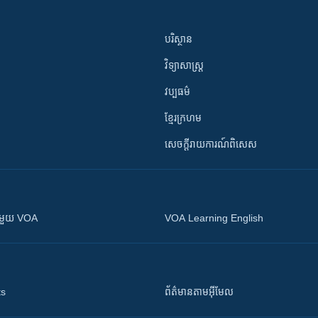
បរិស្ថាន
វិទ្យាសាស្រ្ត
វប្បធម៌
ខ្មែរក្រហម
សេចក្តីរាយការណ៍ពិសេស
ស​​ជាមួយ VOA
VOA Learning English
ts
ព័ត៌មាន​តាម​អ៊ីមែល