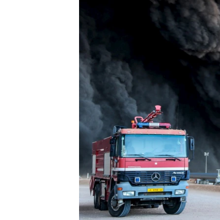
រចនា
សម្ព័ន្ធ​
រំលង​
និង​
ចូល​
ទៅ​
កាន់​
ទំព័រ​
ស្វែង​
រក