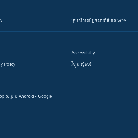
OA
ក្រម​​​សីលធម៌​​​អ្នក​​​សារព័ត៌មាន VOA
Accessibility
y Policy
វិទ្យុ​អាស៊ី​សេរី
 App សម្រាប់ Android - Google