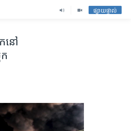
ផ្សាយផ្ទាល់
ិក​នៅ​
រុក