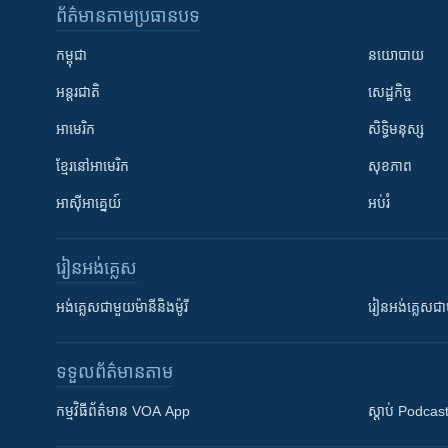
ព័ត៌មាន​តាមប្រធានបទ​
កម្ពុជា
នយោបាយ
អន្តរជាតិ
សេដ្ឋកិច្ច
អាមេរិក
សិទ្ធិមនុស្ស
ខ្មែរ​នៅអាមេរិក
សុខភាព
អាស៊ីអាគ្នេយ៍
អប់រំ
រៀន​​អង់គ្លេស
អង់គ្លេស​ជាមួយ​ម៉ានី​និង​ម៉ូរី
រៀន​​​​​​អង់គ្លេ
ទទួល​ព័ត៌មាន​តាម
កម្មវិធី​ព័ត៌មាន VOA App
ស្តាប់ Podcas