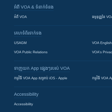
អំពី​ VOA & ទំនាក់ទំនង
អំពី​ VOA
ធម្មនុញ្ញ​នៃ V
គេហទំព័រ​​ទាក់ទង
USAGM
VOA English
VOA Public Relations
VOA's Privac
ទាញយក​ App ផ្សេងៗ​របស់​ VOA
Khmer English
កម្មវិធី​ VOA App សម្រាប់ iOS - Apple
កម្មវិធី​ VOA
បណ្តាញ​សង្គម
Accessibility
Accessibility
ភាសា