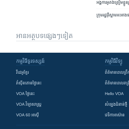
អង្គការ​អូតង់​ត្រៀម​ខ្លួន
ក្រុម​រដ្ឋ​អ៊ីស្លាម​អះអាង
អានអត្ថបទផ្សេងៗទៀត
កម្មវិធី​ទូរទស្សន៍
កម្មវិធី​វិទ្យុ
វីដេអូ​ខ្មែរ
ព័ត៌មាន​ពេល​ព្រឹ
វ៉ាស៊ីនតោន​ថ្ងៃ​នេះ
ព័ត៌មាន​​ពេល​រាត្រ
VOA ថ្ងៃនេះ
Hello VOA
VOA ​វិទ្យាសាស្ត្រ
សំឡេង​ជំនាន់​ថ្មី
VOA 60 អាស៊ី
វេទិកា​អាស៊ាន