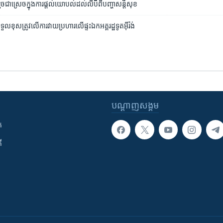
​រួច​ជា​ស្រេច​ក្នុង​ការ​ផ្តល់​យោបល់​ដល់​លីប៊ី​ពី​បញ្ហា​សន្តិសុខ
​ទទួលខុសត្រូវ​​លើ​ការ​វាយប្រហារ​លើ​ផ្ទះឯកអគ្គរដ្ឋទូត​​​អ៊ីរ៉ង់​
បណ្តាញ​សង្គម
ក
ី