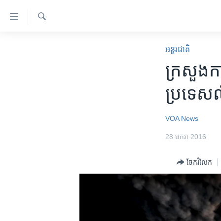
ភ្ជាប់​
ទៅ​
គេហទំព័រ​
ស្វែង​
កម្ពុជា
រក
អន្តរជាតិ
ទាក់ទង
អន្តរជាតិ
ក្រសួង​កា
រំលង​
និង​
អាមេរិក
ប្រទេស​លី
ចូល​
ចិន
ទៅ​​
ទំព័រ​
ហេឡូវីអូអេ
VOA News
ព័ត៌មាន​​
កម្ពុជាច្នៃប្រតិដ្ឋ
28 មករា 2016
តែ​
ម្តង
ព្រឹត្តិការណ៍ព័ត៌មាន
ចែករំលែក
រំលង​
ទូរទស្សន៍ / វីដេអូ​
និង​
ចូល​
វិទ្យុ / ផតខាសថ៍
ទៅ​
កម្មវិធីទាំងអស់
ទំព័រ​