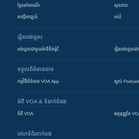
ខ្មែរ​នៅអាមេរិក
សុខភាព
អាស៊ីអាគ្នេយ៍
អប់រំ
រៀន​​អង់គ្លេស
អង់គ្លេស​ជាមួយ​ម៉ានី​និង​ម៉ូរី
រៀន​​​​​​អង់គ្លេ
ទទួល​ព័ត៌មាន​តាម
កម្មវិធី​ព័ត៌មាន VOA App
ស្តាប់ Podcas
អំពី​ VOA & ទំនាក់ទំនង
អំពី​ VOA
ធម្មនុញ្ញ​នៃ V
គេហទំព័រ​​ទាក់ទង