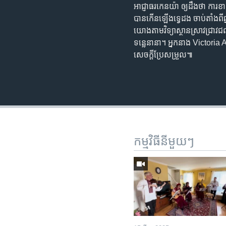
អាជ្ញាធរ​កេនយ៉ា ឲ្យ​ដឹង​ថា ការ​ខ
បាន​កើន​ឡើង​ទ្វេដង ចាប់តាំង​ពី​
យោង​តាមវិទ្យាស្ថាន​ស្រាវជ្រាវ​
ទន្លេ​នានា។ អ្នកនាង Victori
សេចក្តី​ប្រែសម្រួល៕
កម្មវិធី​នីមួយៗ