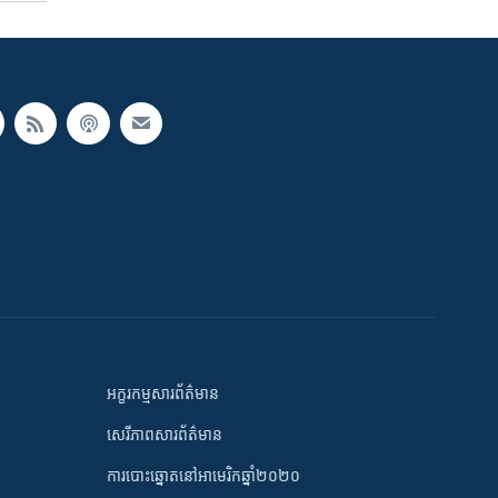
អក្ខរកម្មសារព័ត៌មាន
សេរីភាពសារព័ត៌មាន
ការបោះឆ្នោតនៅអាមេរិកឆ្នាំ២០២០