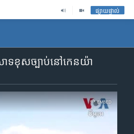
ផ្សាយផ្ទាល់
នេសាទ​ខុសច្បាប់​នៅ​កេនយ៉ា
EMBED