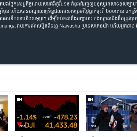
ាតបង់​ផ្នែក​សេដ្ឋកិច្ច​ដោយសារ​ជំងឺកូវីដ១៩ កំពុង​ជំរុញ​ឲ្យ​មនុស្ស​នេសាទ​ខុសច្បា
ឆ្នាំ​មុន ហើយ​បាន​បណ្តាល​ឲ្យ​ទិន្នផល​នេសាទ​ប្រចាំ​ថ្ងៃ​ធ្លាក់​ចុះ​ពី ៦០០តោន មក
ជលផល​ទឹកសាបនិង​សមុទ្រ។ ដើម្បី​ទប់ទល់​នឹង​បញ្ហា​នេះ កងល្បាត​ជើង​ទឹក​ត្រូវបាន
a Amunga រាយការណ៍​លម្អិត​ពីទន្លេ Naivasha ប្រទេស​កេនយ៉ា ហើយ​អ្នកនាង ទ