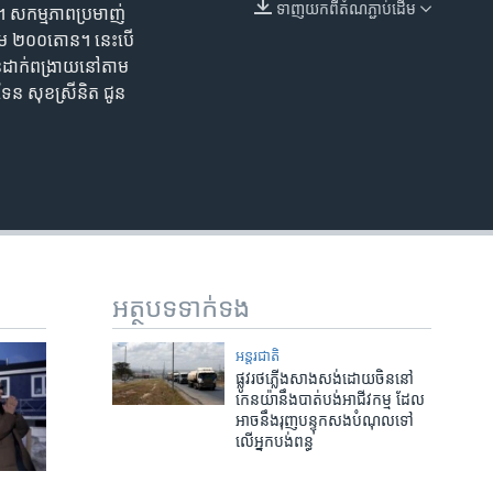
ទាញ​យក​ពី​តំណភ្ជាប់​ដើម
ប់។ សកម្មភាព​ប្រមាញ់​
EMBED
​ត្រឹម ២០០តោន។ នេះ​បើ​
​ដាក់​ពង្រាយ​នៅ​តាម​
ែន សុខស្រីនិត ជូន​
អត្ថបទ​ទាក់ទង
អន្តរជាតិ
ផ្លូវ​រថភ្លើង​​សាងសង់​ដោយ​ចិន​នៅ​​
កេនយ៉ា​នឹង​បាត់បង់​អាជីវកម្ម​ ដែល​
អាច​នឹង​រុញ​បន្ទុក​សង​បំណុល​ទៅ​
លើ​អ្នក​បង់​ពន្ធ