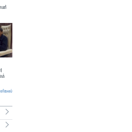
ត​នៅ
ទៅ
កាត់
ូ​ទាំង​អស់