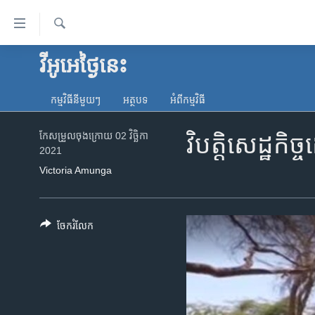
ភ្ជាប់​
ទៅ​
គេហទំព័រ​
ស្វែង​
វីអូអេថ្ងៃនេះ
កម្ពុជា
រក
ទាក់ទង
អន្តរជាតិ
រំលង​
កម្មវិធី​នីមួយៗ
អត្ថបទ​
អំពី​កម្មវិធី​
និង​
អាមេរិក
ចូល​
កែសម្រួល​ចុង​ក្រោយ 02 វិច្ឆិកា
វិបត្តិ​សេដ្ឋក
ចិន
ទៅ​​
2021
ទំព័រ​
ហេឡូវីអូអេ
Victoria Amunga
ព័ត៌មាន​​
កម្ពុជាច្នៃប្រតិដ្ឋ
តែ​
ម្តង
ព្រឹត្តិការណ៍ព័ត៌មាន
ចែករំលែក
រំលង​
ទូរទស្សន៍ / វីដេអូ​
និង​
ចូល​
វិទ្យុ / ផតខាសថ៍
ទៅ​
កម្មវិធីទាំងអស់
ទំព័រ​