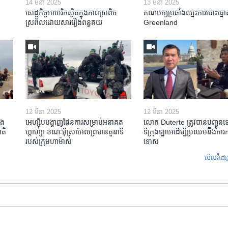
14 មីនា 2025
13 មីនា 2025
សេដ្ឋកិច្ច​អាមេរិក​ស្ថិត​ក្នុង​ភាពស្រពិច
គណបក្ស​ប្រឆាំង​ឈ្នះ​ការបោះឆ្នោ
ស្រពិល​ដោយសារ​រឿង​ពន្ធគយ
Greenland
12 មីនា 2025
12 មីនា 2025
ង​
អេហ្ស៊ីប​បង្ហាញ​ផែនការ​សម្រាប់​អនាគត​
លោក Duterte ត្រូវ​បាន​បញ្ជូន
តិ​
ហ្កាហ្សា ខណៈ​អ៊ីស្រាអែល​ព្រមាន​តួនាទី​
ទីក្រុងឡាអេ​ដើម្បី​ប្រឈម​នឹង​ការ
របស់​ក្រុម​ហាម៉ាស់
ទោស
មើល​វីដេអ