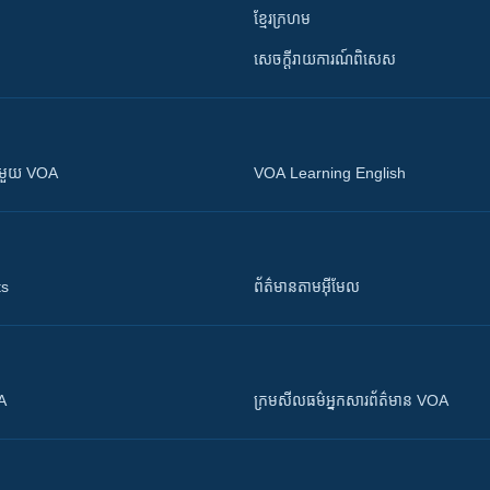
ខ្មែរក្រហម
សេចក្តីរាយការណ៍ពិសេស
ស​​ជាមួយ VOA
VOA Learning English
ts
ព័ត៌មាន​តាម​អ៊ីមែល
OA
ក្រម​​​សីលធម៌​​​អ្នក​​​សារព័ត៌មាន VOA