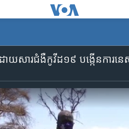
ិច្ច​ដោយសារ​ជំងឺ​កូវីដ១៩ បង្កើន​ការ