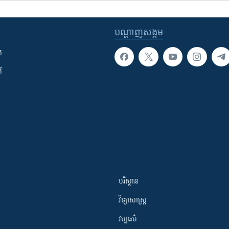
បណ្តាញ​សង្គម
ក
ី
បរិស្ថាន
វិទ្យាសាស្រ្ត
វប្បធម៌