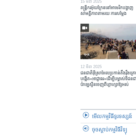
15 មីនា 2025
តន្ត្រីករ​អ៊ុយក្រែន​នៅ​អាមេរិក​បង្ហាញ​
សាមគ្គីភាព​តាម​រយៈ​ការសម្តែង
12 មីនា 2025
ជនជាតិ​អ៊ីស្រាអែល​ប្រកាន់​តឹងរ៉ឹង​គ្រោ
បង្កើត​«អាជ្ញាធរ‍»​ដើម្បី​បម្លាស់​ទី​ជនជា
ប៉ាឡេស្ទីន​ចេញពី​ហ្កាហ្សា​ឱ្យ​អស់
មើល​កម្មវិធី​ទូរទស្សន៍
ចុចស្តាប់កម្មវិធីវិទ្យុ