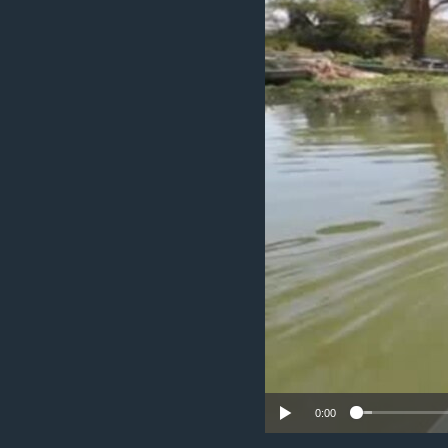
រចនា
សម្ព័ន្ធ​
រំលង​
និង​
ចូល​
ទៅ​
កាន់​
ទំព័រ​
ស្វែង​
រក
0:00