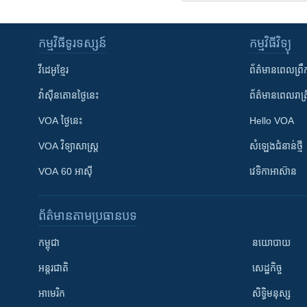
កម្មវិធី​ទូរទស្សន៍
កម្មវិធី​វិទ្យុ
វីដេអូ​ខ្មែរ
ព័ត៌មាន​ពេល​ព្រឹ
វ៉ាស៊ីនតោន​ថ្ងៃ​នេះ
ព័ត៌មាន​​ពេល​រាត្រ
VOA ថ្ងៃនេះ
Hello VOA
VOA ​វិទ្យាសាស្ត្រ
សំឡេង​ជំនាន់​ថ្មី
VOA 60 អាស៊ី
វេទិកា​អាស៊ាន
ព័ត៌មាន​តាមប្រធានបទ​
កម្ពុជា
នយោបាយ
អន្តរជាតិ
សេដ្ឋកិច្ច
អាមេរិក
សិទ្ធិមនុស្ស