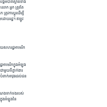
ង្គម​ប៉ាគីស្ថាន​ទាំង​
ក ​អ្នក ​ត្រូវតែ​
្រូវ​ការ​ប្តូរដើម្បី​
្តើម​ដោយ​រដ្ឋ។ ឥឡូវ
ដោយ​សហរដ្ឋ​អាមេរិក​
ាមេរិក​ក្នុង​អំឡុង​
មួយ​ទីភ្នាក់ងារ​
​បំពាក់​អាវុធ​ដល់​ជន​
​ចំណង​ទាក់​ទង​របស់​
ក្នុង​អំឡុងនៃ​