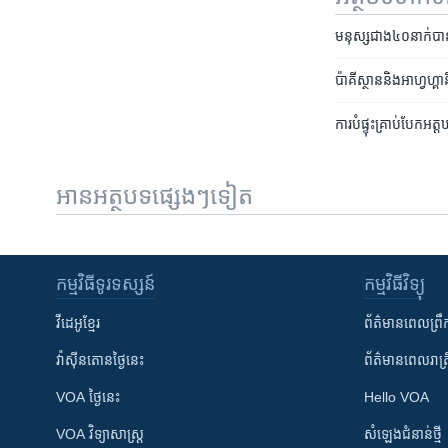
មនុស្ស​ជាង​៤០​នាក់​បាន
ប៉ាគីស្ថាន​និង​អាហ្វហ្គាន
ការ​បំផ្ទុះ​គ្រាប់​បែក​អត
អានអត្ថបទផ្សេងៗទៀត
កម្មវិធី​ទូរទស្សន៍
កម្មវិធី​វិទ្យុ
វីដេអូ​ខ្មែរ
ព័ត៌មាន​ពេល​ព្រឹ
វ៉ាស៊ីនតោន​ថ្ងៃ​នេះ
ព័ត៌មាន​​ពេល​រាត្រ
VOA ថ្ងៃនេះ
Hello VOA
VOA ​វិទ្យាសាស្ត្រ
សំឡេង​ជំនាន់​ថ្មី