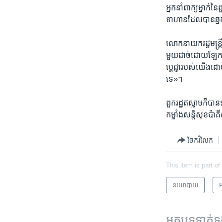
អ្នកនាំ​ពាក្យ​ម្នាក់​
ទាហាន​ដែល​បាន​ឆ្មក
លោក​នាយក​រដ្ឋ​មន្ត
មួយ​ដាច់​ដោយឡែក​ថា «
ប្តេជ្ញា​របស់​យើង​ដោយ
ទេ»។
ពួក​រដ្ឋ​ឥស្លាម​ក៏​បា
កម្លាំង​សន្តិសុខ​ប៉ាគ
ចែករំលែក
This item is part of
នយោបាយ
អ
អត្ថបទ​ទាក់