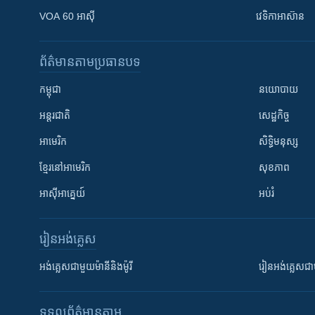
VOA 60 អាស៊ី
វេទិកា​អាស៊ាន
ព័ត៌មាន​តាមប្រធានបទ​
កម្ពុជា
នយោបាយ
អន្តរជាតិ
សេដ្ឋកិច្ច
អាមេរិក
សិទ្ធិមនុស្ស
ខ្មែរ​នៅអាមេរិក
សុខភាព
អាស៊ីអាគ្នេយ៍
អប់រំ
រៀន​​អង់គ្លេស
អង់គ្លេស​ជាមួយ​ម៉ានី​និង​ម៉ូរី
រៀន​​​​​​អង់គ្លេ
ទទួល​ព័ត៌មាន​តាម