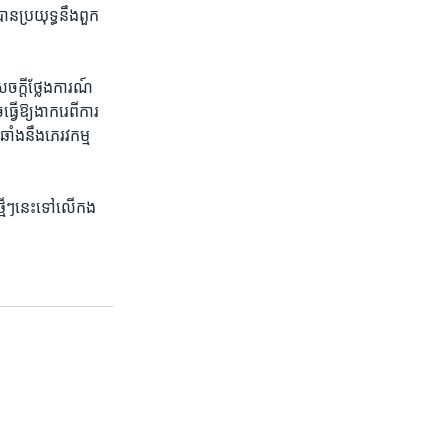
ាន​ប្រយុទ្ធ​នឹង​ពួក​
ក្តី​ថ្លែងការណ៍​
ើឱ្យ​ងាករេ​ពី​ការ​
រឆាំង​នឹង​ភេរវកម្ម
្មីៗ​នេះ​ទៅ​លើ​កង​