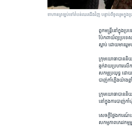
ទាហាន​ត្រឡប់​ទៅ​តំបន់​ឈរ​ជើង​វិញ បន្ទាប់​ពី​ចូលរួម​ក្នុ
ពួក​មន្ត្រី​នៅ​ក្នុង​
ប៉ែក​ពាយ័ព្យ​ប្រទេស​
ស្លាប់ ដោយ​មាន​រួម​
ក្រុម​យោធា​បាន​និយា
ឆ្មក់វាយ​ប្រហារ​លើ​
សកម្មប្រយុទ្ធ​ ដោយ​ម
បាញ់​កាំភ្លើង​យ៉ាង​ខ្ល
ក្រុម​យោធា​បាននិយាយ​ថា
នៅ​ក្នុង​ការ​បាញ់កាំ​
សេចក្តី​ថ្លែងការណ៍​
សកម្មភាព​ភេរវកម្ម