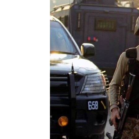
រចនា
សម្ព័ន្ធ​
រំលង​
និង​
ចូល​
ទៅ​
កាន់​
ទំព័រ​
ស្វែង​
រក