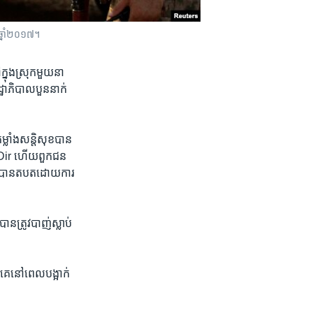
ា ឆ្នាំ២០១៧។
្នុង​ស្រុក​មួយ​នា​
្ឋាភិបាល​បួន​នាក់​
លាំង​សន្តិសុខ​បាន​
r Dir ហើយ​ពួក​ជន​
នោះ​បាន​តបត​ដោយ​ការ​
ាន​ត្រូវ​បាញ់​ស្លាប់​
គេ​នៅ​ពេល​បង្អាក់​