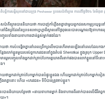
ង​ប្រតិបត្តិការ​សន្តិសុខ​នៅ​ជាយ​ក្រុង Peshawar ប្រទេស​ប៉ាគីស្ថាន កាលពី​ថ្ងៃទី២៤ ខែមិថុន
ប្រទេស​ប៉ាគីស្ថាន​បាន​និយាយ​ថា​ ការ​បាញ់កាំ​ភ្លើង​ត​គ្នា​ជាមួយ​ពួក​ជន​សកម្មប្រយុទ្ធ​នៅក
នៅ​ជិត​ព្រំដែន​នៃ​ប្រទេស​អាហ្វហ្គានីស្ថាន​នៅ​ថ្ងៃ​ពុធ​នេះ​បាន​បណ្តាល​ឱ្យ​ទាហាន​រដ
បញ្ចូល​ទាំង​នាយ​ទាហាន​ជាន់ខ្ពស់​ម្នាក់ផង​ដែរ។​
យ​ថា​ ការ​ប៉ះទង្គិច​គ្នា​នៅ​ពេល​ព្រឹក​ព្រលឹម​បាន​កើត​មាន​ឡើង​នៅ​ពេល​ដែល​កង​កម្
កន្លែង​លាក់ខ្លួន​មួយ​របស់​ពួក​ភេរវជន​នៅ​ក្នុង​តំបន់ Sherotkai ក្នុង​ស្រុក Uppe
ាន​រួម​បញ្ចូល​ទាំង​អ្នក​ដាក់​គ្រាប់​បែក​អត្តឃាត​ពីរ​នាក់​ផង​បាន​លាក់​ខ្លួន​នៅ​ទី​
ាំង។​
​អ្នក​ដាក់​គ្រាប់​បែក​ម្នាក់​បាន​បំផ្ទុះ​ខ្លួនឯង​ ហើយ​អ្នក​ដាក់​គ្រាប់​បែក​ម្នាក់​ទៀត​ប
ភ្លើង​តគ្នា​នោះ​ ហើយ «ភេរវជន» ទី​បី​បាន​ត្រូវ​ចាប់ខ្លួន។​
នេះ​បាន​និយាយ​បន្ថែមថា​ «នាយ​ទាហាន​ម្នាក់ ​និង​ទាហាន​ពីរ​នាក់​បាន​ពលីជីវិត​ពួក​
​មួយ»។