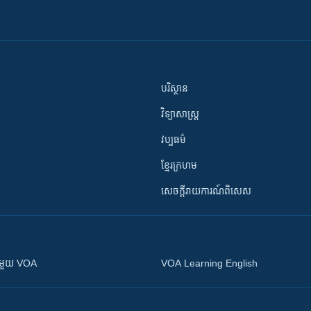
បរិស្ថាន
វិទ្យាសាស្រ្ត
វប្បធម៌
ខ្មែរក្រហម
សេចក្តីរាយការណ៍ពិសេស
ស​​ជាមួយ VOA
VOA Learning English