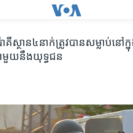
គីស្ថាន​៤នាក់​ត្រូវ​បាន​សម្លាប់​នៅ​ក្នុ
ជាមួយ​នឹង​យុទ្ធជន