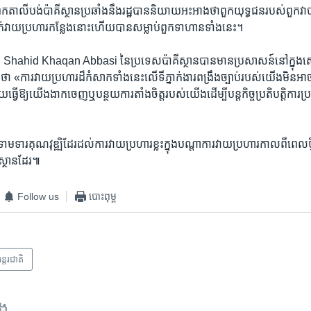
នៃ​ពួក​តាលីបង់​ប៉ាគីស្ថាន​ប្រឆាំង​នឹង​រដ្ឋ​បាន​និយាយ​អះអាង​ថា​ពួក​យុទ្ធជន​របស់​ពួក​វា​ប
់វាយ​ប្រហារ​កន្លែង​នោះ​ហើយ​បាន​សម្លាប់​ពួក​ទាហាន​ទាំង​នេះ។
្រី​ Shahid Khaqan Abbasi នៃ​ប្រទេស​ប៉ាគីស្ថាន​បាន​មាន​ប្រសាសន៍​នៅ​ក្នុង​សេច
ការ​វាយ​ប្រហារ​ដ៏​កំសាក​ទាំង​នេះ​លើ​ទីភ្នាក់ងារ​ពង្រឹង​ច្បាប់​របស់​យើង​មិន​អាចធ្វ
​ធ្វើឱ្យ​យើង​ងាក​ចេញ​ឬ​បន្ថយ​ការ​តាំង​ចិត្ត​របស់យើង​ដើម្បី​បន្ត​កិច្ចប្រតិបត្តិការ​ប្
នទាមទារ​គុណវុឌ្ឍិ​ដែរ​ដល់​ការ​វាយ​ប្រហារ​ខ្លះ​ក្នុង​បណ្តា​ការ​វាយ​ប្រហារ​កាលពី​ពេល​ថ
ីស្ថាន​ដែរ៕
Follow us
បោះពុម្ព
ន្តរជាតិ
ទង