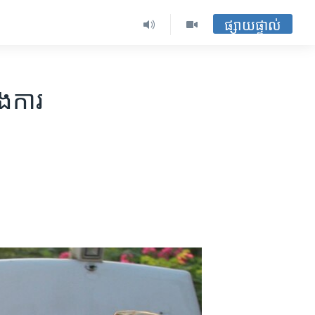
ផ្សាយផ្ទាល់
ង​ការ​