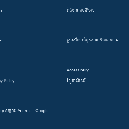
ts
ព័ត៌មាន​តាម​អ៊ីមែល
OA
ក្រម​​​សីលធម៌​​​អ្នក​​​សារព័ត៌មាន VOA
Accessibility
y Policy
វិទ្យុ​អាស៊ី​សេរី
 App សម្រាប់ Android - Google