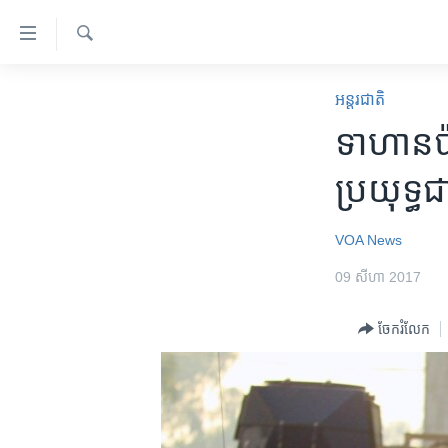
ភ្ជាប់​
ទៅ​
គេហទំព័រ​
ស្វែង​
កម្ពុជា
រក
អន្តរជាតិ
ទាក់ទង
អន្តរជាតិ
ទាហាន​ប៉ា
រំលង​
និង​
អាមេរិក
ប្រយុទ្ធ​
ចូល​
ចិន
ទៅ​​
ទំព័រ​
ហេឡូវីអូអេ
VOA News
ព័ត៌មាន​​
កម្ពុជាច្នៃប្រតិដ្ឋ
09 សីហា 2017
តែ​
ម្តង
ព្រឹត្តិការណ៍ព័ត៌មាន
ចែករំលែក
រំលង​
ទូរទស្សន៍ / វីដេអូ​
និង​
ចូល​
វិទ្យុ / ផតខាសថ៍
ទៅ​
កម្មវិធីទាំងអស់
ទំព័រ​