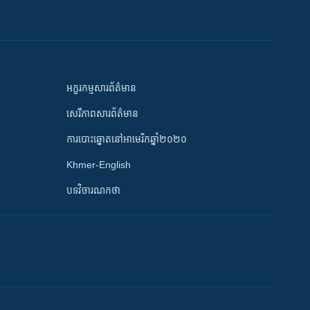
អក្ខរកម្មសារព័ត៌មាន
សេរីភាពសារព័ត៌មាន
ការបោះឆ្នោតនៅអាមេរិកឆ្នាំ២០២០
Khmer-English
បទវិចារណកថា