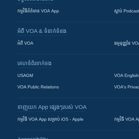
កម្មវិធី​ព័ត៌មាន VOA App
ស្តាប់ Podcas
អំពី​ VOA & ទំនាក់ទំនង
អំពី​ VOA
ធម្មនុញ្ញ​នៃ V
គេហទំព័រ​​ទាក់ទង
USAGM
VOA English
VOA Public Relations
VOA's Privac
ទាញយក​ App ផ្សេងៗ​របស់​ VOA
Khmer English
កម្មវិធី​ VOA App សម្រាប់ iOS - Apple
កម្មវិធី​ VOA
បណ្តាញ​សង្គម