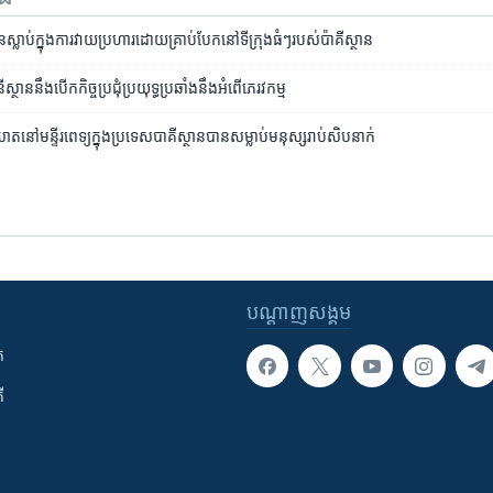
​ស្លាប់ក្នុងការវាយប្រហារ​ដោយគ្រាប់បែក​នៅ​ទីក្រុង​ធំៗ​របស់ប៉ាគីស្ថាន
ីស្ថាន​នឹង​បើក​កិច្ចប្រជុំ​ប្រយុទ្ធប្រឆាំង​នឹង​អំពើ​ភេរវកម្ម
្តឃាត​នៅ​មន្ទីរ​ពេទ្យ​ក្នុង​ប្រទេស​បាគីស្ថាន​បាន​សម្លាប់​មនុស្ស​រាប់​សិប​នាក់
បណ្តាញ​សង្គម
ក
ី