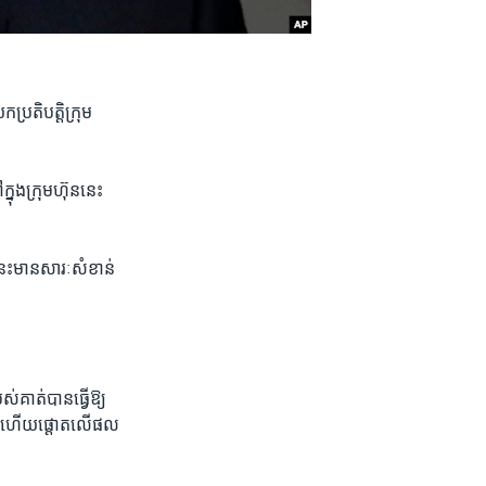
រតិបត្តិ​ក្រុម
ុង​ក្រុមហ៊ុន​នេះ​
ះ​មាន​សារៈសំខាន់​
ត់​បាន​ធ្វើ​ឱ្យ​
បន់​ ហើយ​ផ្តោត​លើ​ផល