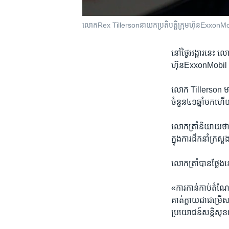
លោកRex Tillerson​នាយកប្រតិបត្តិ​ក្រុមហ៊ុនExxonMobil 
នៅថ្ងៃអង្គារនេះ ល
ហ៊ុនExxonMobil ជា​
លោក Tillerson មានទំ
ចំនួន​៤១ឆ្នាំមកហើ
លោកត្រាំ​និយាយ​ថា
ក្នុង​ការ​ដឹកនាំ​ក
លោកត្រាំ​បាន​ថ្លែង​
«ការកាន់កាប់​តំណែង
គាត់ក្លាយជាជម្រើស​ដ
ប្រយោជន៍​សន្តិសុខ​