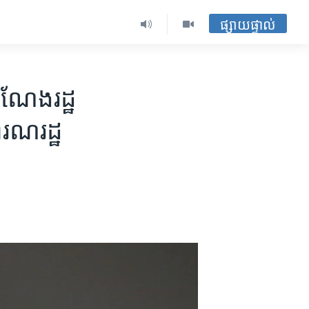
ផ្សាយផ្ទាល់
ណែង​​រដ្ឋ
ារណរដ្ឋ