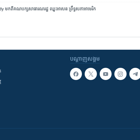
កពី​គណបក្ស​សាធារណរដ្ឋ ឈ្នះ​អាសនៈ​ព្រឹទ្ធសភា​អាមេរិក
បណ្តាញ​សង្គម
ក
ី