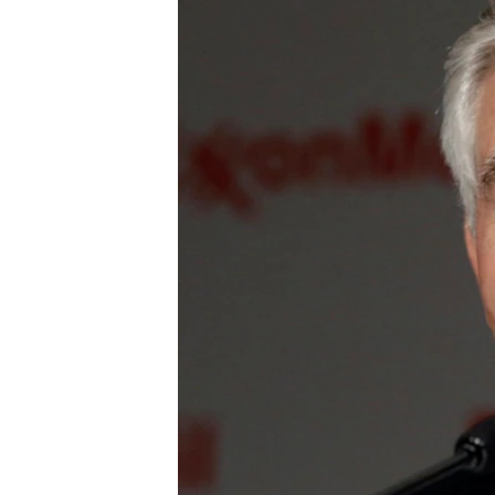
រចនា
សម្ព័ន្ធ​
រំលង​
និង​
ចូល​
ទៅ​
កាន់​
ទំព័រ​
ស្វែង​
រក