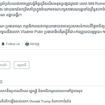
ត្រាំ​ប្រហែល​ជា​អាច​ត្រូវ​បង្ខំចិត្ត​ជ្រើសរើស​មនុស្ស​ផ្សេង​ដូចជា​ លោក​ Mitt R
ts ដោយសារតែ​កម្រិត​គាំទ្រ​ក្នុង​ចំណោម​គណបក្ស​សាធារណរដ្ឋ​នៅ​ឯ​ព្រឹទ្ធសភា​
ណៈរង្គោះរង្គើរ។​
ប្រធាន​គណៈកម្មាធិការ​សេវាកម្ម​យោធា​បាន​មាន​ប្រសាសន៍​កាលពីថ្ងៃ​អាទិត្យ​ថ
ួយ​នឹង​លោក​ Vladmir Putin ​ប្រធានាធិបតី​រុស្ស៊ី​គឺ​ជា​«ការព្រួយបារម្ភ​មួយ‍»
Follow us
បោះពុម្ព
ាមេរិក​
អន្តរជាតិ
ទង
ក​នឹង​ប្រកាស​ពី​គណៈរដ្ឋមន្ត្រី និង​អាជីវកម្ម​របស់​លោក​នៅ​ថ្ងៃ​ខាង​មុខ
ំង​អំពី​មតិ​លើក​ឡើង​របស់​លោក Donald Trump ចំពោះ​កោះ​​តៃវ៉ាន់