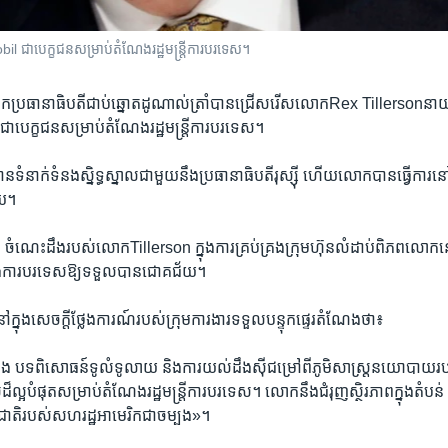
ជា​បេក្ខជន​សម្រាប់​តំណែង​រដ្ឋមន្ត្រី​ការបរទេស។​
ោក​ប្រធានាធិបតីជាប់ឆ្នោតដូណាល់ត្រាំបានជ្រើសរើស​លោកRex Tillerson​នាយកប្
បេក្ខជន​សម្រាប់​តំណែង​រដ្ឋមន្ត្រី​ការបរទេស។​
នាក់ទំនងស្និទ្ធ​ស្នាលជាមួយ​នឹង​ប្រធានាធិបតីរុស្ស៊ី ​ហើយ​លោក​បាន​ធ្វើការ​នៅ​ក្ន
យ។​
 ចំណេះដឹងរបស់លោកTillerson​ ក្នុងការគ្រប់គ្រង​ក្រុមហ៊ុនលំដាប់ពិភពលោក​នេ
្រសួងការបរទេស​ឱ្យ​ទទួលបាន​ជោគជ័យ។​
នៅក្នុង​សេចក្តីថ្លែងការណ៍​របស់​ក្រុម​ការងារទទួលបន្ទុក​ផ្ទេរ​តំណែង​ថា៖
 បទពិសោធន៍​ទូលំទូលាយ និងការយល់ដឹង​ស៊ីជម្រៅ​ពី​ភូមិសាស្រ្ត​នយោបាយ​របស់​គា
៏ល្អបំផុត​សម្រាប់​តំណែង​រដ្ឋមន្ត្រី​ការបរទេស។ លោក​នឹង​ជំរុញ​ស្ថិរភាព​ក្នុង​តំ
ជាតិរបស់​សហរដ្ឋ​អាមេរិក‍​ជា​ចម្បង»។​