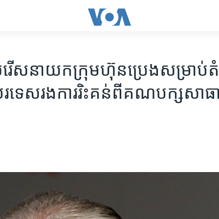
រើស​​នាយក​ក្រុមហ៊ុន​ប្រេង​សម្រាប់​តំ
ារបរទេស​រងការរិះគន់​ពីគណបក្ស​សាធ