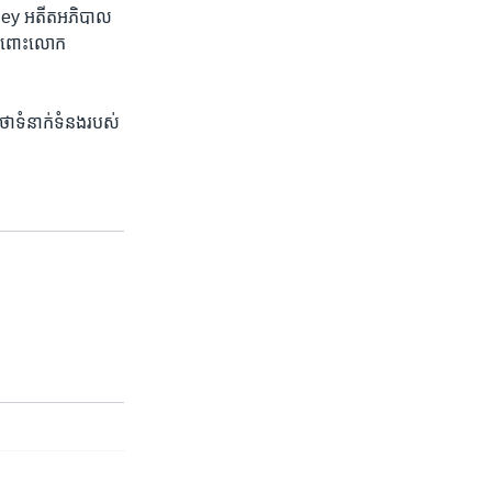
omney អតីត​អភិបាល​
ចំពោះ​លោក​
ា​ទំនាក់ទំនង​របស់​
៕