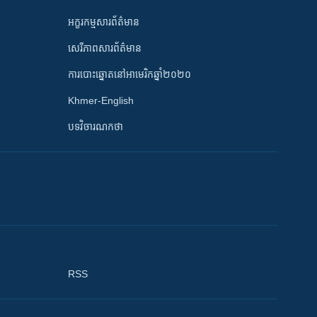
អក្ខរកម្មសារព័ត៌មាន
សេរីភាពសារព័ត៌មាន
ការបោះឆ្នោតនៅអាមេរិកឆ្នាំ២០២០
Khmer-English
បទវិចារណកថា
RSS