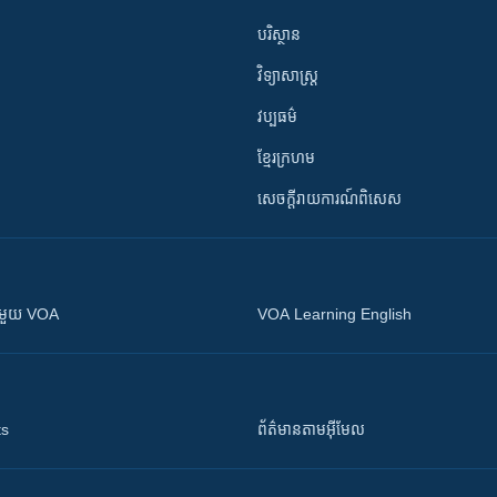
បរិស្ថាន
វិទ្យាសាស្រ្ត
វប្បធម៌
ខ្មែរក្រហម
សេចក្តីរាយការណ៍ពិសេស
ស​​ជាមួយ VOA
VOA Learning English
ts
ព័ត៌មាន​តាម​អ៊ីមែល