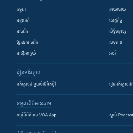
កម្ពុជា
នយោបាយ
អន្តរជាតិ
សេដ្ឋកិច្ច
អាមេរិក
សិទ្ធិមនុស្ស
ខ្មែរ​នៅអាមេរិក
សុខភាព
អាស៊ីអាគ្នេយ៍
អប់រំ
រៀន​​អង់គ្លេស
អង់គ្លេស​ជាមួយ​ម៉ានី​និង​ម៉ូរី
រៀន​​​​​​អង់គ្លេ
ទទួល​ព័ត៌មាន​តាម
កម្មវិធី​ព័ត៌មាន VOA App
ស្តាប់ Podcas