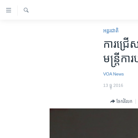
ភ្ជាប់​
ទៅ​
គេហទំព័រ​
ស្វែង​
កម្ពុជា
រក
អន្តរជាតិ
ទាក់ទង
អន្តរជាតិ
ការ​ជ្រើស
រំលង​
និង​
អាមេរិក
មន្ត្រីក
ចូល​
ចិន
ទៅ​​
ទំព័រ​
ហេឡូវីអូអេ
VOA News
ព័ត៌មាន​​
កម្ពុជាច្នៃប្រតិដ្ឋ
13 ធ្នូ 2016
តែ​
ម្តង
ព្រឹត្តិការណ៍ព័ត៌មាន
ចែករំលែក
រំលង​
ទូរទស្សន៍ / វីដេអូ​
និង​
ចូល​
វិទ្យុ / ផតខាសថ៍
ទៅ​
កម្មវិធីទាំងអស់
ទំព័រ​