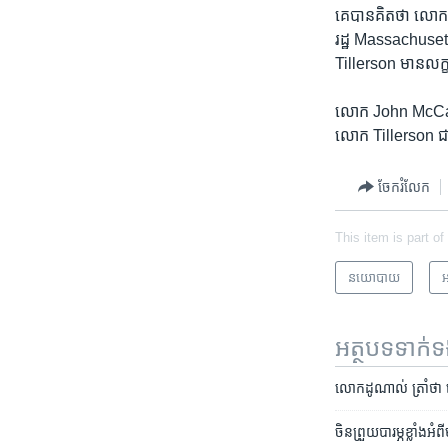
គេ​បាន​គិត​ថា​ លោក​
រដ្ឋ​ Massachuset
Tillerson ​មាន​លក្ខ
លោក​ John McCain 
លោក​ Tillerson ​ជាម
ចែករំលែក
This item is part of
នយោបាយ
អ
អត្ថបទ​ទាក់
លោក​ដូណាល់ ត្រាំ​ថា លោ
ចិន​ព្រួយ​បារម្ភ​ខ្លា