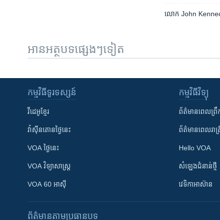
លោក John Kennedy ម
អានអត្ថបទផ្សេងៗទៀត
កម្មវិធី​ទូរទស្សន៍
កម្មវិធី​វិទ្យុ
វីដេអូ​ខ្មែរ
ព័ត៌មាន​ពេល​ព្រឹ
វ៉ាស៊ីនតោន​ថ្ងៃ​នេះ
ព័ត៌មាន​​ពេល​រាត្រ
VOA ថ្ងៃនេះ
Hello VOA
VOA ​វិទ្យាសាស្ត្រ
សំឡេង​ជំនាន់​ថ្មី
VOA 60 អាស៊ី
វេទិកា​អាស៊ាន
ព័ត៌មាន​តាមប្រធានបទ​