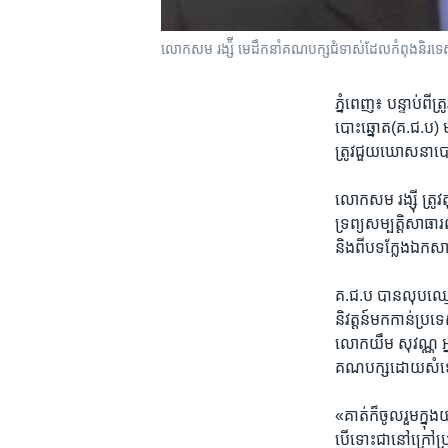
លោក​សម រង្ស៉ី​ មេដឹកនាំ​គណបក្ស​ជំទាស់​ដែល​កំពុង​និរទេស​ខ
ភ្នំពេញ៖ បន្ទាប់ពី​ត
បោះឆ្នោត​(គ.ជ.ប) ​មន
ត្រូវ​ជួយ​ឃោសនា​បោះឆ
លោក​សម រង្ស៊ី ​ត្រូវ​
ទ្រព្យសម្បត្តិ​សាធារ
និង​ពីបទ​ក្លែង​ឯកស
គ.ជ.ប ​បាន​លុបឈ្មោះ
និវត្តន៍​មក​កាន់​ប្រ
លោក​យឹម សុវណ្ណ ​អ្
គណបក្ស​ដោយ​សំឡេង
«គាត់​ក៏​ចូលរួម​ក្ន
បើទោះជា​នៅក្រៅ​ប្រ