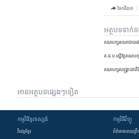
ចែករំលែក
អត្ថបទ​ទាក់
គណបក្ស​នយោបាយ​៨​នឹង​
គ.ជ.ប.ស្នើ​ឱ្យ​គណបក្ស​
គណបក្ស​សង្គ្រោះជាតិ​​កែ
អានអត្ថបទផ្សេងៗទៀត
កម្មវិធី​ទូរទស្សន៍
កម្មវិធី​វិទ្យុ
វីដេអូ​ខ្មែរ
ព័ត៌មាន​ពេល​ព្រឹ