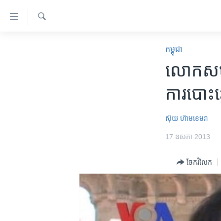
ភ្ជាប់​
ទៅ​
គេហទំព័រ​
ស្វែង​
កម្ពុជា
រក
កម្ពុជា
ទាក់ទង
អន្តរជាតិ
លោក​សម រ
រំលង​
និង​
អាមេរិក
ការបោះឆ្
ចូល​
ចិន
ទៅ​​
ទំព័រ​
ហេឡូវីអូអេ
ស៊ុយ ហ៊ាមខេមរា
ព័ត៌មាន​​
កម្ពុជាច្នៃប្រតិដ្ឋ
17 ឧសភា 2013
តែ​
ម្តង
ព្រឹត្តិការណ៍ព័ត៌មាន
ចែករំលែក
រំលង​
ទូរទស្សន៍ / វីដេអូ​
និង​
ចូល​
វិទ្យុ / ផតខាសថ៍
ទៅ​
កម្មវិធីទាំងអស់
ទំព័រ​