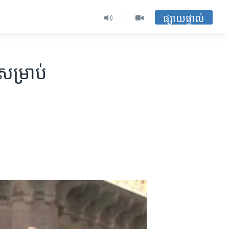
ផ្សាយផ្ទាល់
សម្រាប់​