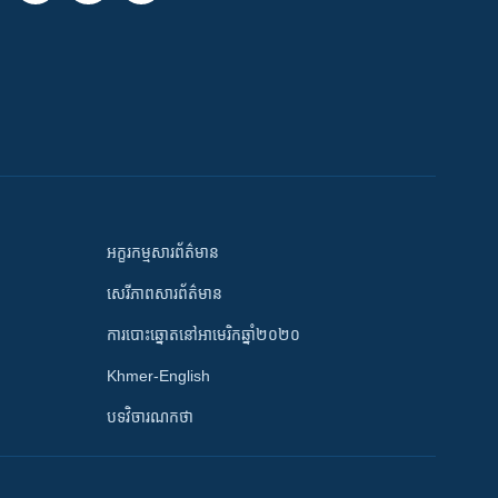
អក្ខរកម្មសារព័ត៌មាន
សេរីភាពសារព័ត៌មាន
ការបោះឆ្នោតនៅអាមេរិកឆ្នាំ២០២០
Khmer-English
បទវិចារណកថា