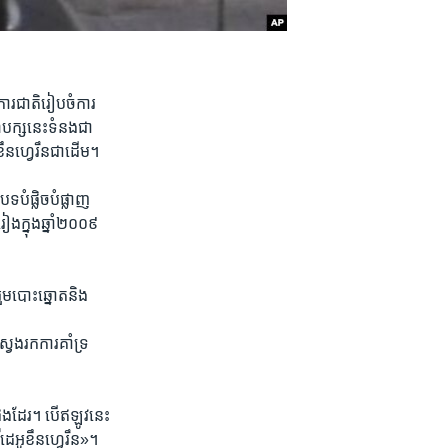
ការ​ជាតិ​រៀបចំ​ការ
ណបក្ស​នេះ​ទំនងជា​
​ខឹនហ្វេរឹន​ជាដើម។
ទ​បំផ្លិច​បំផ្លាញ​
​ក្នុង​ឆ្នាំ​២០០៩​
ម​បោះឆ្នោត​និង​
ែងរក​ការគាំទ្រ​
​ផង​ដែរ។ បើ​ឥឡូវនេះ​
ដេអូ​ខឹនហ្វេរឹន»។