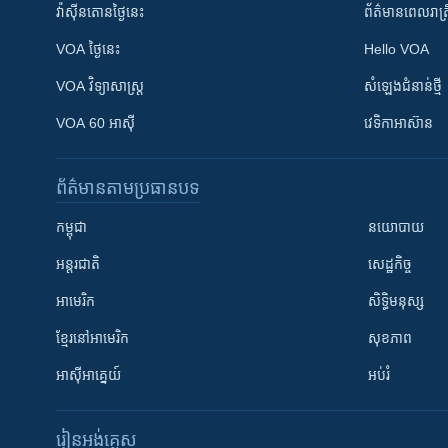
វ៉ាស៊ីនតោន​ថ្ងៃ​នេះ
ព័ត៌មាន​​ពេល​រាត្រ
VOA ថ្ងៃនេះ
Hello VOA
VOA ​វិទ្យាសាស្ត្រ
សំឡេង​ជំនាន់​ថ្មី
VOA 60 អាស៊ី
វេទិកា​អាស៊ាន
ព័ត៌មាន​តាមប្រធានបទ​
កម្ពុជា
នយោបាយ
អន្តរជាតិ
សេដ្ឋកិច្ច
អាមេរិក
សិទ្ធិមនុស្ស
ខ្មែរ​នៅអាមេរិក
សុខភាព
អាស៊ីអាគ្នេយ៍
អប់រំ
រៀន​​អង់គ្លេស