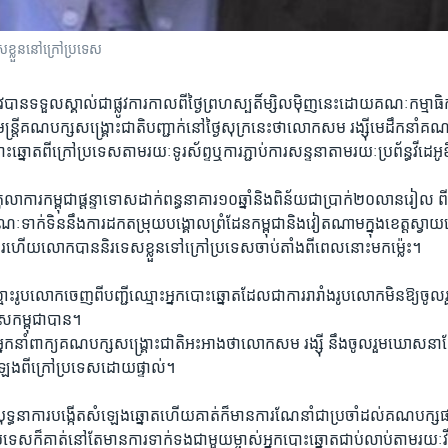
្លួន​នៅ​ក្រៅ​ប្រទេស​
្រូវ​បាន​ទទួល​ស្គាល់​ជា​ផ្លូវការ​កាលពី​ថ្ងៃ​ព្រហស្បតិ៍​ម្សិលម៉ិញ​នេះ​ដោយ​គណៈកម្មាធិ
្ត្រី​គណបក្ស​សង្គ្រោះ​ជាតិ​បញ្ជាក់​នៅ​ថ្ងៃ​សុក្រ​នេះ​ថា​លោក​សម រង្ស៊ី​មេដឹកនាំ​គ
្នោត​ពី​ក្រៅ​ប្រទេស​តាមរយៈ​ទូរស័ព្ទ​ឬ​ការភ្ជាប់​ការសន្ទនា​តាម​រយៈ​ប្រព័ន្ធ​វីដេអូ
តុលាការ​កម្ពុជា​ផ្តន្ទាទោស​ដាក់​ពន្ធនាគារ​១០ឆ្នាំ​និង​ពិន័យ​ជា​ប្រាក់​២០​លាន​រៀល ពី​ប
ណៈ​ទាក់ទិន​នឹង​ការដក​តម្រុយ​បង្គោល​ព្រំដែន​កម្ពុជា​និង​វៀតណាម​ក្នុង​ខេត្តស្វាយរៀង
ារ​ហើយ​លោក​បាន​និរទេស​ខ្លួន​ទៅ​ក្រៅ​ប្រទេស​ចាប់តាំងពី​ពេល​នោះ​មកម្ល៉េះ។
​រូប​លោក​ចេញពី​បញ្ជី​ឈ្មោះ​អ្នកបោះឆ្នោត​ដែលជា​ការរារាំង​រូប​លោក​មិនឱ្យ​ចូលរួ
ទេស​កម្ពុជា​បាន។
នកនាំពាក្យ​គណបក្ស​សង្គ្រោះ​ជាតិ​អះអាងថា​លោក​សម រង្ស៊ី ​នឹង​ចូលរួម​ឃោសនា​ស្វ
​ពី​ក្រៅ​ប្រទេស​ដោយ​ផ្ទាល់។
ុង​យុទ្ធនាការ​បង្កើត​សំឡេង​ឆ្នោត​ហើយ​គាត់​ក៏មាន​ការណែនាំ​ជា​ប្រចាំ​ដល់​គណបក្ស
ទេស​ក៏​គាត់​នៅតែមាន​ការទាក់ទង​ជាមួយ​ម្ចាស់​អ្នកបោះឆ្នោត​ជាប់លាប់​តាមរយៈ​វី