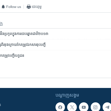
Follow us
បោះពុម្ព
ទង
ប្រកួត​ក្នុង​ការ​បោះឆ្នោត​ជាតិ​២០១៣
ពីរ​ចុង​ក្រោយ​កែតម្រូវ​ឯកសារ​ចុះ​បញ្ជី
តម្រូវ​បញ្ជី​បេក្ខជន
បណ្តាញ​សង្គម
ក