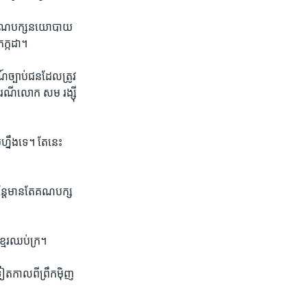
់​គណបក្ស​នយោបាយ​
ែកក្កដា។
ច្បាប់​ជន​ដែល​ត្រូវ
​ករណី​លោក សម រង្ស៊ី
ែប​ហ្នឹង​ទេ។ តែ​នេះ​
ន្តែ​មានតែ​គណបក្ស​
មែរ​ឈប់​ក្រ។
​កាលពី​ព្រឹក​ម៉ិ​ញ​