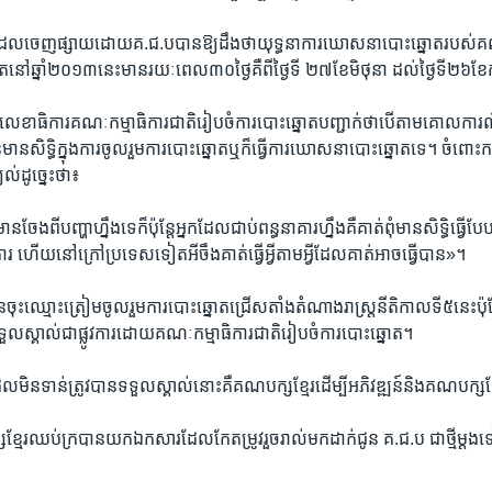
ដែល​ចេញ​ផ្សាយ​ដោយ​គ.ជ.ប​បាន​ឱ្យ​ដឹង​ថា​យុទ្ធនាការ​ឃោសនា​បោះឆ្នោត​របស
​នៅ​ឆ្នាំ២០១៣​នេះ​មាន​រយៈពេល​៣០​ថ្ងៃ​គឺ​ពី​ថ្ងៃទី ២៧​ខែ​មិថុនា ​ដល់​ថ្ងៃទី​២៦​ខ
លេខាធិការ​គណៈកម្មាធិការ​ជាតិ​រៀបចំ​ការបោះឆ្នោត​បញ្ជាក់​ថាបើ​តាម​គោលការណ៍​
ាន​សិទ្ធិ​ក្នុង​ការចូលរួម​ការបោះ​ឆ្នោត​ឬ​ក៏​ធ្វើ​ការឃោសនា​បោះឆ្នោត​ទេ។ ចំពោះ
់​ដូច្នេះ​ថា៖
ានចែង​ពី​បញ្ហា​ហ្នឹង​ទេ​ក៏​ប៉ុន្តែ​អ្នក​ដែល​ជាប់​ពន្ធនាគារ​ហ្នឹង​គឺ​គាត់​ពុំមាន​សិទ្ធិ​ធ្វើ​ប
រ​ ហើយ​នៅក្រៅ​ប្រទេស​ទៀត​អីចឹ​ង​គាត់​ធ្វើ​អ្វី​តាម​អ្វីដែល​គាត់​អាចធ្វើ​បាន»។
ចុះឈ្មោះ​ត្រៀម​ចូលរួម​ការបោះឆ្នោត​ជ្រើសតាំង​តំណាងរាស្ត្រ​នីតិកាល​ទី៥​នេះ​ប៉ុ
​ទទួល​ស្គាល់​ជា​ផ្លូវការ​ដោយ​គណៈកម្មាធិការ​ជាតិ​រៀបចំ​ការបោះឆ្នោត។
មិនទាន់​ត្រូវបាន​ទទួលស្គាល់​នោះ​គឺ​គណបក្ស​ខ្មែរ​ដើម្បី​អភិវឌ្ឍន៍​និង​គណបក្ស​ខ្
​ឈប់​ក្រ​បាន​យក​ឯកសារ​ដែល​កែតម្រូវ​រួចរាល់​មក​ដាក់ជូន​ គ.ជ.ប ​ជាថ្មី​ម្តង​ទៀត