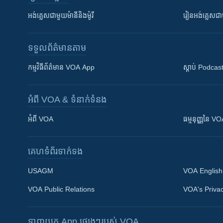
អង់គ្លេស​ជាមួយ​ម៉ានី​និង​ម៉ូរី
រៀន​​​​​​អង់គ្លេ
ទទួល​ព័ត៌មាន​តាម
កម្មវិធី​ព័ត៌មាន VOA App
ស្តាប់ Podcas
អំពី​ VOA & ទំនាក់ទំនង
អំពី​ VOA
ធម្មនុញ្ញ​នៃ V
គេហទំព័រ​​ទាក់ទង
USAGM
VOA English
VOA Public Relations
VOA's Privac
ទាញយក​ App ផ្សេងៗ​របស់​ VOA