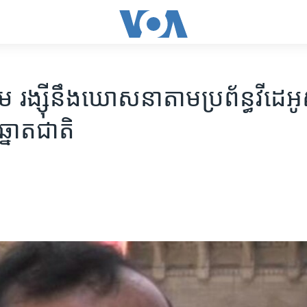
ង្ស៊ី​នឹង​ឃោសនា​តាម​ប្រព័ន្ធ​វីដេអូ​
នោត​ជាតិ