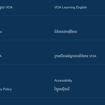
ស​​ជាមួយ VOA
VOA Learning English
ts
ព័ត៌មាន​តាម​អ៊ីមែល
OA
ក្រម​​​សីលធម៌​​​អ្នក​​​សារព័ត៌មាន VOA
Accessibility
y Policy
វិទ្យុ​អាស៊ី​សេរី