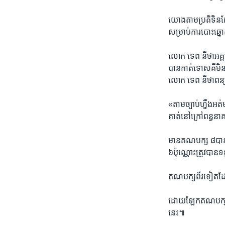
យោងតាម​ប្រតិទិន​
សម្រាប់​ការបោះឆ្នោត
លោក ទេព នីថា​អគ្គ​
បាន​កាត់ទោស​គឺ​មិនម
​លោក ទេព នីថា​ពន្យល
«តាម​ច្បាប់​ហ្នឹង​អត់​ម
គាត់​នៅក្រៅ​ពន្ធនាគា
មាន​គណបក្ស​ ៨​បាន​
៦​ប៉ុណ្ណោះ​ត្រូវបាន
គណបក្ស​ពីរ​ទៀត​ដែល​
ដោយឡែក​គណបក្ស​ខ្មែរ
នេះ៕