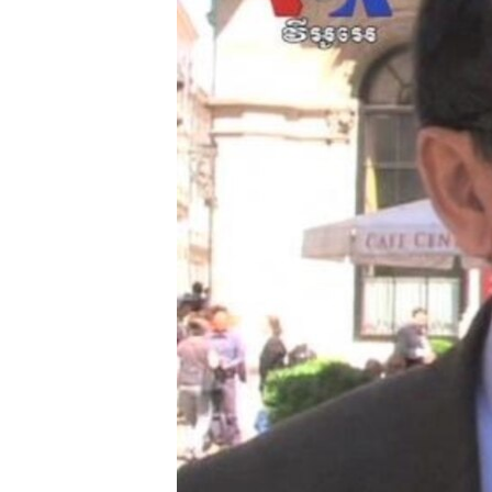
រចនា
សម្ព័ន្ធ​
រំលង​
និង​
ចូល​
ទៅ​
កាន់​
ទំព័រ​
ស្វែង​
រក