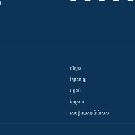
ី
បរិស្ថាន
វិទ្យាសាស្រ្ត
វប្បធម៌
ខ្មែរក្រហម
សេចក្តីរាយការណ៍ពិសេស