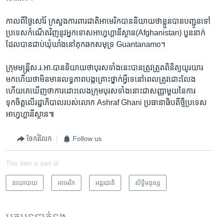
កាល​ពី​ថ្ងៃ​សៅរ៍​ ក្រសួង​ការ​ពារ​ជាតិ​អាមេរិក​បាននិយាយថាខ្លួន​បាន​បញ្ជូនទៅ​
ប្រទេសកំណើត​វិញ​នូវ​អ្នកទោស​អាហ្វហ្គានីស្ថាន(Afghanistan) បួន​នាក់​
ដែល​បានជាប់ឃុំឃាំង​នៅគុក​ឆក​សមុទ្រ​ Guantanamo។
ក្រុម​មន្ត្រី​ស.រ.អា.បាន​និយាយ​ថា​បុរស​ទាំង​នេះ​បាន​ត្រូវត្រួតពិនិត្យ​យូរយារ​
មក​ហើយ​ថា​មិន​មាន​លទ្ធភាព​បង្ក​គ្រោះ​ថ្នាក់​អ្វី​ទេ​នៅ​ពេល​ត្រូវដោះលែង​
ហើយ​គេឃើញ​ថា​ការ​ដោះលេង​ក្រុម​បុរស​ទាំង​នោះ​ជា​សញ្ញា​មួយ​នៃ​ការ​
ទុកចិត្ត​លើ​រដ្ឋាភិបាល​របស់លោក ​Ashraf Ghani ប្រធានាធិបតី​ថ្មី​ប្រទេស​
អាហ្វហ្គានីស្ថាន៕
ចែករំលែក
Follow us
This item is part of
នយោបាយ
អាមេរិក​
អន្តរជាតិ
សិទ្ធិ​មនុស្ស
អត្ថបទ​ទាក់ទង