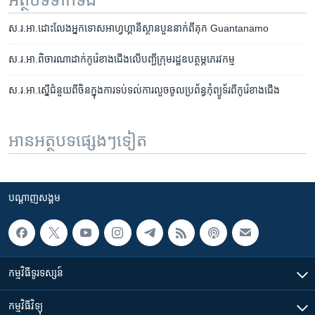
ស.រ.អា.​ដោះលែង​អ្នកទោស​អាហ្វហ្គានីស្ថាន​បួន​នាក់​​​ពី​គុក​ Guantanamo
ស.រ.អា.​ពិចារណា​ដាក់​កូរ៉េខាងជើង​លើ​បញ្ជី​ក្រុម​រដ្ឋ​​ឧបត្ថម្ភ​ភេរវកម្ម​
ស.រ.អា.​ស្នើជំនួយ​ពី​ចិន​ក្នុងការ​ទប់ទល់​ការ​លួច​ចូល​ប្រព័ន្ធ​កុំព្យូទ័រ​ពី​កូរ៉េខាងជើង
អានអត្ថបទផ្សេងៗទៀត
បណ្តាញ​សង្គម
កម្មវិធី​ទូរទស្សន៍
កម្មវិធី​វិទ្យុ