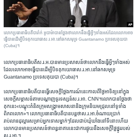
រចនា
សម្ព័ន្ធ​
Khmer English
រំលង​
និង​
បណ្តាញ​សង្គម
ចូល​
លោក​​ប្រធានាធិបតី​​បារ៉ាក់​ អូបាម៉ា​​បាន​​ថ្លែង​​ថា​​លោក​​នឹង​​ធ្វើ​​អ្វី​ៗ​ទាំង​អស់​​ដែល​​លោក​​អាច​​
ទៅ​
ធ្វើ​​បាន​​ដើម្បី​​បិទ​​គុក​​យោធា​​ស.រ.អា.​នៅ​​ឆក​​សមុទ្រ​​ Guantanamo ​ប្រទេស​​គុយបា​​
កាន់​
(Cuba​)។
ទំព័រ​
ភាសា
ស្វែង​
លោកប្រធានាធិបតី​ស.រ.អ.​បាន​មានប្រសាសន៍​ថា​លោក​នឹង​ធ្វើ​អ្វី​ៗទាំង​អស់​
រក
ដែល​លោក​អាច​ធ្វើ​បាន​ដើម្បី​បិទ​គុក​យោធា​ស.រ.អា.នៅ​ឆក​សមុទ្រ​
Guantanamo ប្រទេស​គុយបា​ (Cuba)។
លោក​ប្រធានាធិបតី​បាន​ធ្វើ​សេចក្តី​ថ្លែង​ការណ៍​នេះ​កាលពី​ថ្ងៃ​អាទិត្យ​នៅ​ក្នុង​
សេចក្តី​សម្ភាសន៍​តាម​បណ្តាញ​ទូរទស្សន៍​ស.រ.អា. CNN។​លោក​បាន​ថ្លែង​ថា​
គុក​នេះ​«បណ្តុះគំនិត​ក្រុម​សង្រ្គាមសាសនា​និង​ក្រុម​និយម​ជ្រុល​នៅ​ទូទាំង​
ពិភពលោក»។ លោក​ប្រធានាធិបតី​បាន​បន្ត​ថា​ស.រ.អា.ចំណាយ​ប្រាក់​
រាប់លាន​ដុល្លារ​សម្រាប់​អ្នកទោស​ម្នាក់ៗដែល​ជាប់ឃុំឃាំង​នៅ​ទីនោះ​ហើយ​
លោក​បាន​មាន​ប្រសាសន៍​ថា​ពន្ធនាគារ​នេះ​ជា​ការផ្ទុយ​នឹង​សេចក្តី​ថ្លៃថ្នូរ​របស់​
ស.រ.អា.។