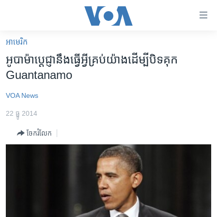
ភ្ជាប់​
ទៅ​
គេហទំព័រ​
អាមេរិក​
កម្ពុជា
ទាក់ទង
អូបាម៉ា​ប្តេជ្ញា​នឹង​ធ្វើ​អ្វី​គ្រប់​យ៉ាង​ដើម្បី​បិទ​គុក​
រំលង​
អន្តរជាតិ
Guantanamo
និង​
អាមេរិក
ចូល​
VOA News
ទៅ​​
ចិន
ទំព័រ​
22 ធ្នូ 2014
ហេឡូវីអូអេ
ព័ត៌មាន​​
ចែករំលែក
តែ​
កម្ពុជាច្នៃប្រតិដ្ឋ
ម្តង
ព្រឹត្តិការណ៍ព័ត៌មាន
រំលង​
និង​
ទូរទស្សន៍ / វីដេអូ​
ចូល​
វិទ្យុ / ផតខាសថ៍
ទៅ​
ទំព័រ​
កម្មវិធីទាំងអស់