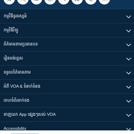
កម្មវិធី​ទូរទស្សន៍
កម្មវិធី​វិទ្យុ
ព័ត៌មាន​តាមប្រធានបទ​
រៀន​​អង់គ្លេស
ទទួល​ព័ត៌មាន​តាម
អំពី​ VOA & ទំនាក់ទំនង
គេហទំព័រ​​ទាក់ទង
ទាញយក​ App ផ្សេងៗ​របស់​ VOA
Accessibility