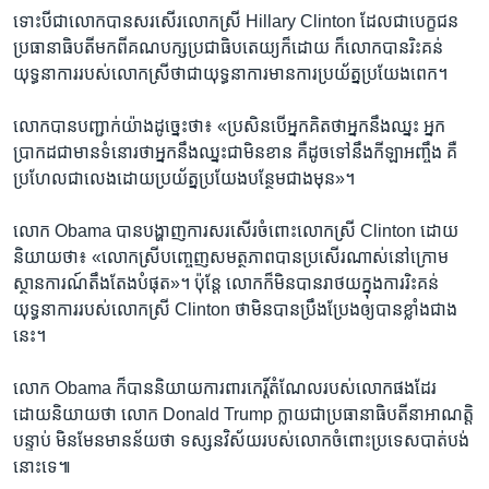
ទោះ​បី​ជា​លោក​បាន​សរសើរ​លោកស្រី Hillary Clinton ដែល​ជា​បេក្ខជន​
ប្រធានាធិបតី​មកពី​គណបក្ស​ប្រជាធិបតេយ្យ​ក៏​ដោយ ក៏​លោក​បាន​រិះគន់​
យុទ្ធនាការ​របស់​លោកស្រី​ថា​ជា​យុទ្ធនាការ​មាន​ការ​ប្រយ័ត្ន​ប្រយែង​ពេក។
លោក​បាន​បញ្ជាក់​យ៉ាង​ដូច្នេះ​ថា៖ «ប្រសិន​បើ​អ្នក​គិត​ថា​អ្នក​នឹង​ឈ្នះ អ្នក​
ប្រាកដ​ជា​មាន​ទំនោរ​ថា​អ្នក​នឹង​ឈ្នះ​ជា​មិន​ខាន គឺ​ដូច​ទៅ​នឹង​កីឡា​អញ្ចឹង គឺ​
ប្រហែល​ជា​លេង​ដោយ​ប្រយ័ត្ន​ប្រយែង​បន្ថែម​ជាង​មុន»។
លោក Obama បាន​បង្ហាញ​ការ​សរសើរ​ចំពោះ​លោកស្រី Clinton ដោយ​
និយាយ​ថា៖ «លោកស្រី​បញ្ចេញ​សមត្ថភាព​បាន​ប្រសើរ​ណាស់​នៅ​ក្រោម​
ស្ថានការណ៍​តឹងតែង​បំផុត»។ ប៉ុន្តែ លោក​ក៏​មិន​បាន​រាថយ​ក្នុង​ការ​រិះគន់​
យុទ្ធនាការ​របស់​លោកស្រី Clinton ថា​មិន​បាន​ប្រឹងប្រែង​ឲ្យ​បាន​ខ្លាំង​ជាង​
នេះ។
លោក Obama ក៏​បាន​និយាយ​ការពារ​កេរ្ដិ៍​តំណែល​របស់​លោក​ផង​ដែរ
ដោយ​និយាយ​ថា លោក Donald Trump ក្លាយ​ជា​ប្រធានាធិបតី​នា​អាណត្តិ​
បន្ទាប់ មិន​មែន​មាន​ន័យ​ថា ទស្សន​វិស័យ​របស់​លោក​ចំពោះ​ប្រទេស​បាត់​បង់​
នោះ​ទេ៕