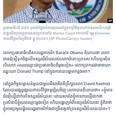
រចនា
សម្ព័ន្ធ​
Khmer English
រំលង​
និង​
បណ្តាញ​សង្គម
ចូល​
ប្រធានាធិបតី​ បារ៉ាក់​ អូបាម៉ា​ថ្លែង​អំណរគុណនៅ​ក្នុង​កម្មវិធី​មួយ​ទៅកាន់សមាជិក​បម្រើ​
ទៅ​
សង្គម​និង​ក្រុម​គ្រួសារ​របស់​ពួកគេនៅឯ Marine Corps កោះ​ហាវ៉ៃ ឆ្នេរ Kaneohe
កាន់​
កាល​ពី​ថ្ងៃអាទិត្យ​ទី​២៥ ធ្នូ​ ២០១៦។ (AP Photo/Carolyn Kaster)
ទំព័រ​
ភាសា
ស្វែង​
លោក​ប្រធានាធិបតី​សហរដ្ឋ​អាមេរិក Barack Obama និយាយ​ថា លោក​
រក
មាន​ជំនឿ​ទុក​ចិត្ត​លើ​ទស្សន​វិស័យ​របស់​លោក​ចំពោះ​ប្រទេស ហើយ​ប្រសិន​
បើ​លោក «ឈរ​ឈ្មោះ​ជា​ប្រធានាធិបតី​ម្ដង​ទៀត» លោក​ប្រាកដ​ជា​អាច​យក​
ឈ្នះ​យក Donald Trump នៅ​ក្នុង​ការ​បោះ​ឆ្នោត​កន្លង​មក។
នៅ​ក្នុង​កិច្ច​សម្ភាសន៍​មួយ​ជាមួយ​នឹង​អតីត​ទីប្រឹក្សា​លោក David Axelrod
ដែល​បាន​ផ្សព្វផ្សាយ​កាល​ពី​ថ្ងៃ​ចន្ទ​ម្សិលមិញ លោក​បាន​និយាយ​ថា៖ «ខ្ញុំ​មាន​
ជំនឿ​ជឿជាក់​លើ​ទស្សន​វិស័យ​នេះ ដោយ​សារ​តែ​ខ្ញុំ​មាន​ការ​ជឿជាក់​ថា
ប្រសិន​បើ​ខ្ញុំ​ឈរ​ឈ្មោះ​ម្ដង​ទៀត ហើយ​បង្ហាញ​អំពី​ទស្សន​វិស័យ​នេះ ខ្ញុំ​គិត​ថា
ខ្ញុំ​អាច​ប្រមូល​ផ្ដុំ​ពលរដ្ឋ​អាមេរិកាំង​ជា​ច្រើន​ឲ្យ​គាំទ្រ​ទស្សន​វិស័យ​នេះ​បាន»។