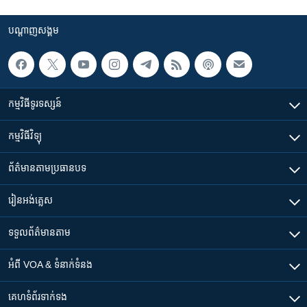
បណ្តាញ​សង្គម
កម្មវិធី​ទូរទស្សន៍
កម្មវិធី​វិទ្យុ
ព័ត៌មាន​តាមប្រធានបទ​
រៀន​​អង់គ្លេស
ទទួល​ព័ត៌មាន​តាម
អំពី​ VOA & ទំនាក់ទំនង
គេហទំព័រ​​ទាក់ទង