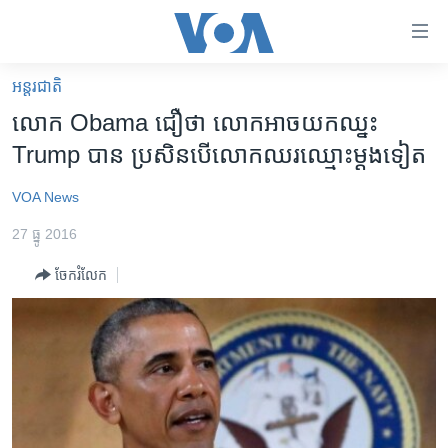
ភ្ជាប់​
ទៅ​
គេហទំព័រ​
អន្តរជាតិ
កម្ពុជា
ទាក់ទង
លោក Obama ជឿ​ថា លោក​អាច​យក​ឈ្នះ​
រំលង​
អន្តរជាតិ
Trump បាន ប្រសិន​បើ​លោក​ឈរ​ឈ្មោះ​ម្ដង​ទៀត
និង​
អាមេរិក
ចូល​
VOA News
ទៅ​​
ចិន
ទំព័រ​
27 ធ្នូ 2016
ហេឡូវីអូអេ
ព័ត៌មាន​​
ចែករំលែក
តែ​
កម្ពុជាច្នៃប្រតិដ្ឋ
ម្តង
ព្រឹត្តិការណ៍ព័ត៌មាន
រំលង​
និង​
ទូរទស្សន៍ / វីដេអូ​
ចូល​
វិទ្យុ / ផតខាសថ៍
ទៅ​
ទំព័រ​
កម្មវិធីទាំងអស់