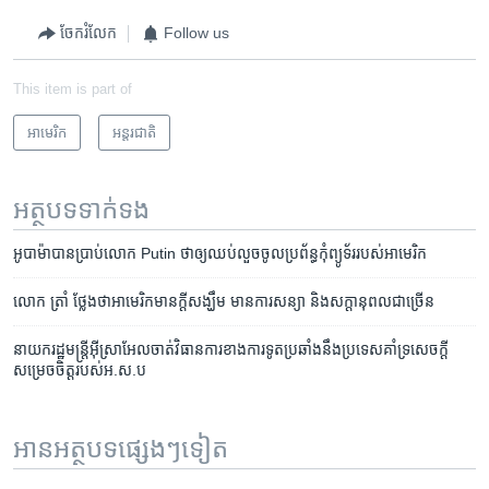
ចែករំលែក
Follow us
This item is part of
អាមេរិក​
អន្តរជាតិ
អត្ថបទ​ទាក់ទង
អូបាម៉ា​​បាន​ប្រាប់​លោក Putin ​ថា​ឲ្យ​ឈប់​លួច​ចូល​ប្រព័ន្ធកុំព្យូទ័រ​របស់​អាមេរិក
លោក ​ត្រាំ ថ្លែង​ថា​អាមេរិក​មាន​ក្តីសង្ឃឹម មាន​ការ​សន្យា ​និង​សក្តានុពល​ជា​ច្រើន
នាយករដ្ឋ​មន្រ្តី​អ៊ីស្រាអែល​ចាត់​វិធានការ​ខាងការទូត​ប្រឆាំង​នឹង​ប្រទេសគាំទ្រ​សេចក្តី​
សម្រេច​ចិត្ត​របស់​អ.ស.ប
អានអត្ថបទផ្សេងៗទៀត