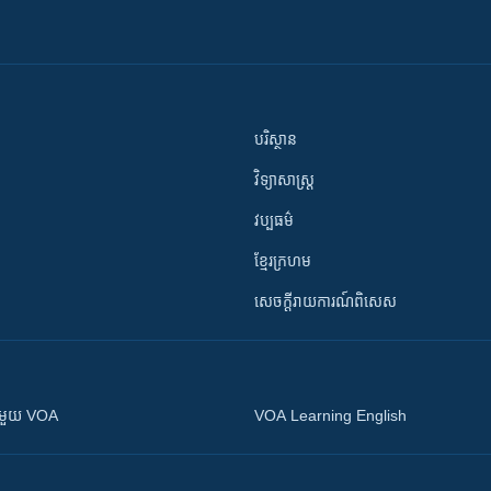
បរិស្ថាន
វិទ្យាសាស្រ្ត
វប្បធម៌
ខ្មែរក្រហម
សេចក្តីរាយការណ៍ពិសេស
ស​​ជាមួយ VOA
VOA Learning English