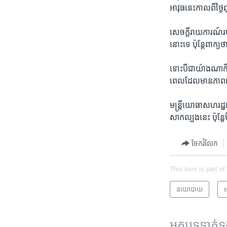
អាវុធ​នេះ​កាល​ពី​ថ្ង
សេចក្ដី​រាយការណ៍​រប
នោះ​ទេ ប៉ុន្តែ​ពាក្យ​
ទោះបីជា​យ៉ាង​ណា​ក៏
ពេល​ដែល​មាន​ភាព​ជាប់
មន្ត្រី​យោធា​សហរដ្ឋ​
សាកល្បង​នេះ ប៉ុន្ត
ចែករំលែក
This item is part of
នយោបាយ
អ
អត្ថបទ​ទាក់