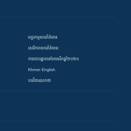
អក្ខរកម្មសារព័ត៌មាន
សេរីភាពសារព័ត៌មាន
ការបោះឆ្នោតនៅអាមេរិកឆ្នាំ២០២០
Khmer-English
បទវិចារណកថា