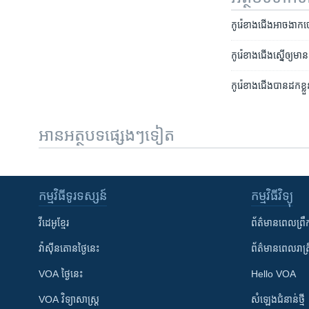
កូរ៉េ​ខាង​ជើង​អាច​ងាក
កូរ៉េខាងជើងស្នើឲ្យម
កូរ៉េខាងជើងបានដកខ្ល
អានអត្ថបទផ្សេងៗទៀត
កម្មវិធី​ទូរទស្សន៍
កម្មវិធី​វិទ្យុ
វីដេអូ​ខ្មែរ
ព័ត៌មាន​ពេល​ព្រឹ
វ៉ាស៊ីនតោន​ថ្ងៃ​នេះ
ព័ត៌មាន​​ពេល​រាត្រ
VOA ថ្ងៃនេះ
Hello VOA
VOA ​វិទ្យាសាស្ត្រ
សំឡេង​ជំនាន់​ថ្មី