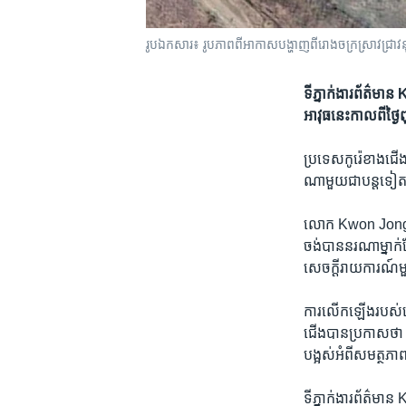
រូបឯកសារ៖ រូបភាពពីអាកាសបង្ហាញពីរោងចក្រស្រាវជ្រាវ
ទីភ្នាក់ងារ​ព័ត៌ម
អាវុធ​នេះ​កាល​ពី​ថ្ង
ប្រទេស​កូរ៉េ​ខាង​ជើ
ណា​មួយ​ជា​បន្ត​ទៀត​ ពា
លោក Kwon Jong Gun ម
ចង់​បាន​នរណា​ម្នាក់
សេចក្ដី​រាយការណ៍​ម
ការ​លើក​ឡើង​របស់​លោ
ជើង​បាន​ប្រកាស​ថា ប
បង្អស់​អំពី​សមត្ថភា
ទីភ្នាក់ងារ​ព័ត៌ម