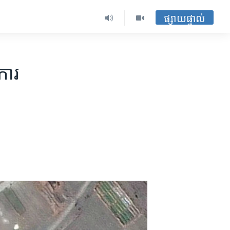
ផ្សាយផ្ទាល់
​ការ