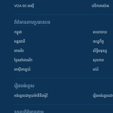
VOA 60 អាស៊ី
វេទិកា​អាស៊ាន
ព័ត៌មាន​តាមប្រធានបទ​
កម្ពុជា
នយោបាយ
អន្តរជាតិ
សេដ្ឋកិច្ច
អាមេរិក
សិទ្ធិមនុស្ស
ខ្មែរ​នៅអាមេរិក
សុខភាព
អាស៊ីអាគ្នេយ៍
អប់រំ
រៀន​​អង់គ្លេស
អង់គ្លេស​ជាមួយ​ម៉ានី​និង​ម៉ូរី
រៀន​​​​​​អង់គ្លេ
ទទួល​ព័ត៌មាន​តាម