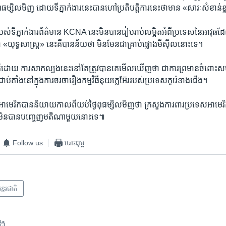
ៃ​ពុធ​ម្សិលមិញ ដោយ​ទីភ្នាក់ងារ​នេះ​បាន​ហៅ​ប្រតិបត្តិការ​នេះ​ថា​មាន «សារៈសំខាន់​ខ្
ស់​ទីភ្នាក់ងារ​ព័ត៌មាន KCNA នេះ​មិន​បាន​រៀបរាប់​លម្អិត​អំពី​ប្រទេស​នៃ​អាវុធ
ថា «យុទ្ធសាស្ត្រ» នេះ​គឺ​បាន​ន័យ​ថា​ មិន​មែន​ជា​គ្រាប់​ផ្លោង​មីស៊ីល​នោះ​ទេ។
​ដោយ ការ​សាកល្បង​នេះ​នៅតែ​ត្រូវ​បាន​គេ​មើល​ឃើញ​ថា​ ជា​ការ​ព្រមាន​ចំពោះ​សហ
​គាំង​នៅ​ក្នុង​ការ​ចរចា​រឿង​កម្មវិធី​នុយក្លេអ៊ែរ​របស់​ប្រទេស​កូរ៉េ​ខាង​ជើង។
អាមេរិក​បាន​និយាយ​កាល​ពី​យប់​ថ្ងៃ​ពុធ​ម្សិលមិញ​ថា ក្រសួង​ការពារ​ប្រទេស​អាមេរិក​
ែ​មិន​បាន​បញ្ចេញ​មតិ​ណា​មួយ​នោះ​ទេ៕
Follow us
បោះពុម្ព
ន្តរជាតិ
ទង