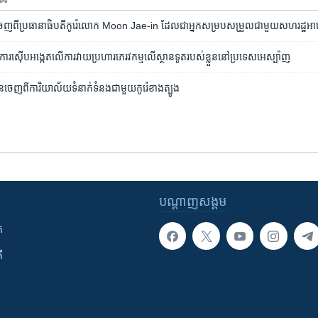
​ចេញ​ពី​ប្រធានា​ធិបតីកូរ៉េលោក​ Moon Jae-in​ ដែល​ជាអ្នក​សម្រប​សម្រួល​ជាមួយ​សហរដ្ឋ​អាម
ានការស៊ើបអង្កេតលើការវាយប្រហារភេរវកម្មលើស្ថានទូតរបស់ខ្លួននៅប្រទេសអេស្ប៉ាញ
ួនចេញពីការិយាល័យទំនាក់ទំនងជាមួយកូរ៉េខាងត្បូង
បណ្តាញ​សង្គម
ក
ី