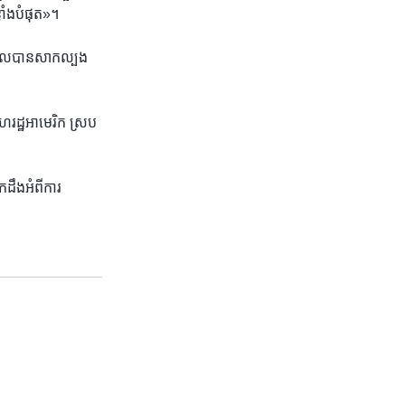
លាំង​បំផុត»។
​ដែល​បាន​សាកល្បង​
រដ្ឋ​អាមេរិក ស្រប​
ដឹង​អំពី​ការ​