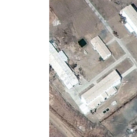
រចនា
សម្ព័ន្ធ​
រំលង​
និង​
ចូល​
ទៅ​
កាន់​
ទំព័រ​
ស្វែង​
រក