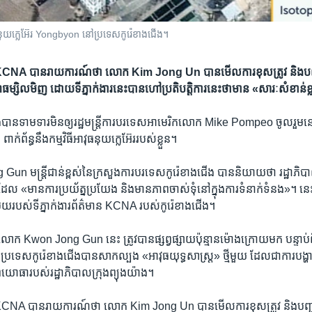
នុយក្លេអ៊ែរ Yongbyon នៅប្រទេស​កូរ៉េខាងជើង។
ាន KCNA បាន​រាយការណ៍​ថា លោក Kim Jong Un បាន​មើល​ការ​ខុស​ត្រូវ និង​បញ្
ៃ​ពុធ​ម្សិលមិញ ដោយ​ទីភ្នាក់ងារ​នេះ​បាន​ហៅ​ប្រតិបត្តិការ​នេះ​ថា​មាន «សារៈសំខាន់​ខ្
ង​បាន​ទាមទារ​មិន​ឲ្យ​រដ្ឋមន្ត្រី​ការបរទេស​អាមេរិក​លោក Mike Pompeo ចូលរួម​នៅ​ក្
ក់ព័ន្ធ​នឹង​កម្មវិធី​អាវុធ​នុយក្លេអ៊ែរ​របស់​ខ្លួន។
ន្ត្រី​ជាន់​ខ្ពស់​នៃ​ក្រសួង​ការបរទេស​កូរ៉េ​ខាង​ជើង ​បាន​និយាយ​ថា រដ្ឋាភិបាល​
​ដែល «មាន​ការ​ប្រយ័ត្នប្រយែង និង​មាន​ភាព​ចាស់ទុំ​នៅ​ក្នុង​ការ​ទំនាក់ទំនង»។ ន
ួយ​របស់​ទីភ្នាក់ងារ​ព័ត៌មាន KCNA របស់​កូរ៉េ​ខាង​ជើង។
ក Kwon Jong Gun នេះ ត្រូវ​បាន​ផ្សព្វផ្សាយ​ប៉ុន្មាន​ម៉ោង​ក្រោយ​មក បន្ទាប់ពី​រ
្រទេស​កូរ៉េ​ខាង​ជើង​បាន​សាកល្បង «អាវុធ​យុទ្ធសាស្ត្រ» ថ្មី​មួយ ដែល​ជា​ការ​បង្ហាញ
ព​យោធា​របស់​រដ្ឋាភិបាល​ក្រុង​ព្យុងយ៉ាង។
ាន KCNA បាន​រាយការណ៍​ថា លោក Kim Jong Un បាន​មើល​ការ​ខុស​ត្រូវ និង​បញ្ជ