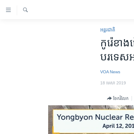
ភ្ជាប់​
ទៅ​
គេហទំព័រ​
ស្វែង​
កម្ពុជា
រក
អន្តរជាតិ
ទាក់ទង
អន្តរជាតិ
កូរ៉េ​ខាង​
រំលង​
និង​
អាមេរិក
បរទេស​អាម
ចូល​
ចិន
ទៅ​​
ទំព័រ​
ហេឡូវីអូអេ
VOA News
ព័ត៌មាន​​
កម្ពុជាច្នៃប្រតិដ្ឋ
18 មេសា 2019
តែ​
ម្តង
ព្រឹត្តិការណ៍ព័ត៌មាន
ចែករំលែក
រំលង​
ទូរទស្សន៍ / វីដេអូ​
និង​
ចូល​
វិទ្យុ / ផតខាសថ៍
ទៅ​
កម្មវិធីទាំងអស់
ទំព័រ​