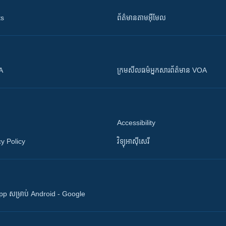
ts
ព័ត៌មាន​តាម​អ៊ីមែល
OA
ក្រម​​​សីលធម៌​​​អ្នក​​​សារព័ត៌មាន VOA
Accessibility
y Policy
វិទ្យុ​អាស៊ី​សេរី
 App សម្រាប់ Android - Google