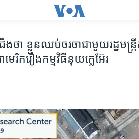
ជើង​ថា​ ខ្លួន​ឈប់​ចរចា​ជាមួយ​រដ្ឋមន្ត្រី
េរិក​រឿង​កម្មវិធី​នុយក្លេអ៊ែរ