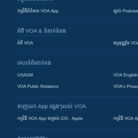
កម្មវិធី​ព័ត៌មាន VOA App
ស្តាប់ Podcas
អំពី​ VOA & ទំនាក់ទំនង
អំពី​ VOA
ធម្មនុញ្ញ​នៃ V
គេហទំព័រ​​ទាក់ទង
USAGM
VOA English
VOA Public Relations
VOA's Privac
ទាញយក​ App ផ្សេងៗ​របស់​ VOA
Khmer English
កម្មវិធី​ VOA App សម្រាប់ iOS - Apple
កម្មវិធី​ VOA
បណ្តាញ​សង្គម