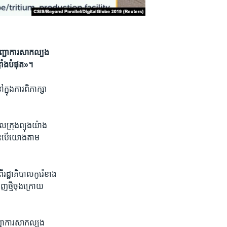
ជា​ការ​សាកល្បង​
លាំង​បំផុត»។
នុង​ការ​ពិភាក្សា​
ក្រុង​ព្យុងយ៉ាង​
េះ​បើ​យោង​តាម​
ដ្ឋាភិបាល​កូរ៉េ​ខាង​
​ថ្មី​ចុង​ក្រោយ​
ា​ការ​សាកល្បង​