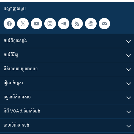
បណ្តាញ​សង្គម
កម្មវិធី​ទូរទស្សន៍
កម្មវិធី​វិទ្យុ
ព័ត៌មាន​តាមប្រធានបទ​
រៀន​​អង់គ្លេស
ទទួល​ព័ត៌មាន​តាម
អំពី​ VOA & ទំនាក់ទំនង
គេហទំព័រ​​ទាក់ទង