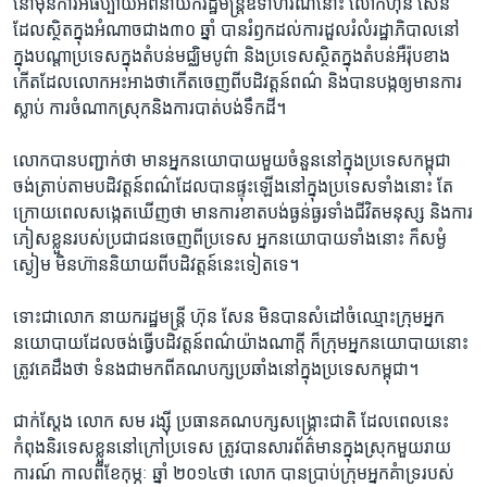
នៅ​មុន​ការ​អធិប្បាយ​អំពី​នាយក​រដ្ឋ​មន្ត្រី​ឧទាហរណ៍​នោះ​ ​លោក​ហ៊ុន សែន​
ដែល​ស្ថិត​ក្នុង​អំណាច​ជាង៣០​ ឆ្នាំ​ បាន​រំឭក​ដល់​ការ​ដួលរំលំ​រដ្ឋាភិបាល​នៅ​
ក្នុង​បណ្តា​ប្រទេស​ក្នុង​តំបន់មជ្ឈិម​បូព៌ា​ និង​ប្រទេស​ស្ថិត​ក្នុង​តំបន់​អឺរ៉ុប​ខាង​
កើត​ដែល​លោក​អះអាង​ថា​កើត​ចេញ​ពី​បដិវត្តន៍​ពណ៌​ និង​បានបង្ក​ឲ្យ​មាន​ការ
ស្លាប់​ ការចំណាក​ស្រុក​និង​ការ​បាត់បង់​ទឹកដី។
លោក​បាន​បញ្ជាក់​ថា​ មាន​អ្នក​នយោ​បាយ​មួយ​ចំនួន​នៅ​ក្នុង​ប្រទេស​កម្ពុជា​ ​
ចង់​ត្រាប់​តាម​បដិវត្តន៍​ពណ៌​ដែល​បាន​ផ្ទុះ​ឡើង​នៅ​ក្នុង​ប្រទេស​ទាំងនោះ​ តែ​
ក្រោយ​ពេល​សង្កេតឃើញ​ថា​ មាន​ការ​ខាត​បង់​ធ្ងន់​ធ្ងរ​ទាំង​ជីវិត​មនុស្ស និង​ការ​
ភៀសខ្លួន​របស់​ប្រជាជន​ចេញ​ពីប្រទេស​ អ្នក​នយោបាយ​ទាំង​នោះ​ ក៏​សម្ងំ​
ស្ងៀម​ មិន​ហ៊ាននិយាយ​ពី​បដិវត្តន៍​នេះ​ទៀត​ទេ។​ ​
ទោះជា​លោក​ នាយក​រដ្ឋ​មន្ត្រី​ ​ហ៊ុន​ ​សែន​ ​មិន​បាន​សំដៅ​ចំ​ឈ្មោះ​ក្រុម​អ្នក​
នយោបាយ​ដែល​ចង់​ធ្វើ​បដិវត្តន៍​ពណ៌​យ៉ាង​ណា​ក្តី​ ក៏​ក្រុម​អ្នក​នយោបាយ​នោះ​
ត្រូវ​គេដឹង​ថា​ ​ទំនង​ជា​មកពី​គណបក្ស​ប្រឆាំង​នៅ​ក្នុង​ប្រទេស​កម្ពុជា​។​
ជាក់ស្តែង​ ​លោក​ សម​ ​រង្ស៊ី​ ​ប្រធាន​គណបក្ស​សង្គ្រោះ​ជាតិ​ ​ដែល​ពេល​នេះ​
កំពុង​និរទេស​ខ្លួន​នៅ​ក្រៅ​ប្រទេស​ ត្រូវ​បាន​សារ​ព័ត៌មាន​ក្នុង​ស្រុក​មួយ​រាយ​
ការណ៍​ ​កាល​ពី​ខែកុម្ភៈ​ ឆ្នាំ​ ​២០១៤​ថា​ លោក ​បាន​ប្រាប់​ក្រុម​អ្នក​គំា​ទ្ររបស់​