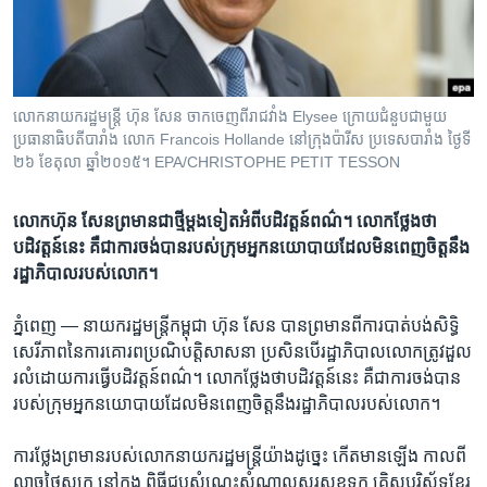
រចនា
សម្ព័ន្ធ​
Khmer English
រំលង​
និង​
បណ្តាញ​សង្គម
ចូល​
លោក​នាយក​រដ្ឋមន្ត្រី​ ហ៊ុន សែន ចាក​ចេញ​ពី​រាជវាំ​ង Elysee ក្រោយ​ជំនួប​ជា​មួយ​
ទៅ​
ប្រធានាធិបតី​បារាំង លោក Francois Hollande នៅ​ក្រុង​ប៉ារីស ប្រទេស​បារាំង ថ្ងៃទី​
កាន់​
២៦ ខែ​តុលា ឆ្នាំ​២០១៥។ EPA/CHRISTOPHE PETIT TESSON
ទំព័រ​
ភាសា
ស្វែង​
លោក​ហ៊ុន​ សែន​ព្រមាន​ជា​ថ្មី​ម្តង​ទៀត​អំពី​បដិវត្ត​ន៍ពណ៌។ លោក​ថ្លែង​ថា​
រក
បដិវត្តន៍​នេះ​ គឺ​ជា​ការ​ចង់បាន​​របស់​ក្រុម​អ្នក​នយោបាយ​ដែល​មិន​ពេញ​ចិត្ត​នឹង​​
រដ្ឋាភិបាល​របស់​លោក​​​។
ភ្នំពេញ —
នាយក​រដ្ឋមន្ត្រី​កម្ពុជា​ ហ៊ុន​ សែន​ បាន​ព្រមាន​ពី​ការ​បាត់​បង់​សិទ្ធិ​
សេរីភាព​នៃ​ការ​គោរព​ប្រណិ​បត្តិ​សាសនា​ ប្រសិន​បើ​រដ្ឋាភិបាល​លោក​ត្រូវ​ដួល​
រលំ​ដោយ​ការ​ធ្វើ​បដិវត្តន៍​ពណ៌។​ លោក​ថ្លែង​ថា​បដិវត្តន៍​នេះ​ គឺ​ជា​ការ​ចង់បាន
របស់​ក្រុម​អ្នក​នយោបាយ​ដែល​មិន​ពេញ​ចិត្ត​នឹងរដ្ឋាភិបាល​របស់​លោក។​
ការ​ថ្លែង​ព្រមាន​របស់​លោក​នាយក​រដ្ឋមន្ត្រីយ៉ាង​ដូច្នេះ​ កើតមាន​ឡើង​ កាល​ពី
ល្ងាចថ្ងៃ​សុក្រ​ នៅ​ក្នុង ​ពិធី​ជួប​សំណេះសំណាលសួរ​សុខ​ទុក្ខ​ គ្រិស្តបរិស័ទ​ខ្មែរ​