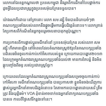
លោក​នៅ​ឯ​ខេត្តកណ្តាល​ថា​ ​ប្រទេស​កម្ពុជា​ ​នឹង​រួច​ពី​ការ​ដឹកនាំ​បែប​ផ្តាច់​ការ​
ដូច​អ្វី​ដែល​ប្រជា​រាស្ត្រក្នុង​ប្រទេស​អ៊ុយ​ក្រែន​ទទួល​បាន​។​
យ៉ាងណាក៏ដោយ​ នៅ​គ្រា​នោះ​ លោក​ សម​ រង្ស៊ី មិន​បាន​និយាយ​ចំៗ​ថា​
គណបក្សប្រឆាំង​របស់លោក​នឹង​ផ្តួច​ផ្តើម​ការ​ធ្វើ​បដិវត្តន៍​នោះ​ទេ។​ លោក​គ្រាន់​
តែប្រកាស​ពី​កំណើន​នៃ​អ្នក​ចូល​រួមចលនា​បាតុកម្ម​ប៉ុណ្ណោះ​។​
ការ​ប្រកាស​ពី​ការ​ផ្លាស់​ប្តូរ​មេដឹក​នាំ​នៅ​ ​ប្រទេស​អ៊ុយ​ក្រែន​ ​របស់​លោក​ សម
រង្ស៊ី​ កើតមានឡើង​ នៅ​ចំពេលដែល​តំណាង​រាស្រ្ត​៥៥​រូប​នៃ​គណបក្ស​ប្រឆាំង​
បដិសេធ​មិន​ចូលកាន់កាប់​កៅ​អី​សភា​របស់​ខ្លួន​ ក្រោយ​ការ​បោះ​ឆ្នោត​២០១៣​
ដែល​ក្រុមអ្នកតំណាង​រាស្ត្រ​គណបក្ស​ប្រឆាំង​យល់​ថា​ មាន​ការ​គៃបន្លំ​ និង​មិន​
ឆ្លុះ​បញ្ចាំង​ពី​ឆន្ទៈរបស់​ប្រជា​រាស្ត្រ​ខ្មែរ។
ក្រោយ​ពេល​ដែល​អ្នក​តំណាង​រាស្ត្រ​គណបក្ស​ប្រឆាំងសម្រេច​ចូល​កាន់កាប់​
កៅ​អី​សភា​ មេដឹកនាំ​គណបក្ស​ប្រឆាំង​ បាន​ប្រកាស​ថា​ ខ្លួន​មិន​ចង់​ឃើញ​ការ​
ផ្លាស់​ប្តូរ​អ្នក​ដឹក​នាំ​តាម​បដិវត្តន៍​នោះ​ទេ​ តែ​តាម​ការ​បោះ​ឆ្នោត​ដោយ​សេរី​ ត្រឹម
ត្រូវ​ និង​យុត្តិធម៌។​ VOA ​ពុំទាន់​អាច​ទាក់​ទង​អ្នកនាំពាក្យ​គណបក្ស​ប្រឆាំង​
បាន​ទេ​ កាល​ពីថ្ងៃ​សៅរិ៍​កន្លង​ទៅ​នេះ​។​