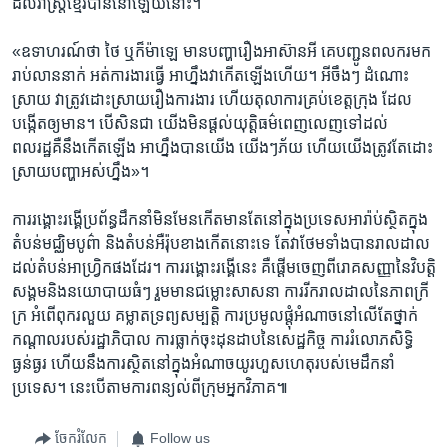
ដល់​រាស្ត្រខ្មែរ​បាន​នៅ​ឡើយ​នោះ​។
«ឧទាហរណ៍​ថា​ ថៃ​ ឬក៏ម៉ាឡេ​ មាន​បញ្ហា​រឿង​អាស៊ាន​អី​ គេ​បញ្ជូន​ពលករមក​
រាប់​លាន​នាក់​ អត់​ការងារ​ធ្វើ​ អា​ហ្នឹង​វា​កើត​ឡើង​ហើយ​។​ អីចឹង​ៗ​ ដំណោះ​
ស្រាយ​ វាត្រូវ​ដោះ​ស្រាយ​រឿង​ការ​ងារ​ ហើយ​តុលាការ​គ្រប់​ខេត្ត​ក្រុង​ ដែល​
បង្កើត​ឲ្យ​មាន​។​ ​បើ​សិន​ជា​ យើង​មិន​ផ្តល់​យុត្តិធម៌​ពេញលេញ​ទៅ​ដល់​
ពលរដ្ឋគឺនឹង​កើត​ឡើង​ អាហ្នឹង​បានយើង យើង​ៗ​ភ័យ​ ហើយ​យើង​ត្រូវ​តែដោះ​
ស្រាយ​បញ្ហា​អស់​ហ្នឹង»​។ ​
ការ​រង្គោះ​រង្គើ​ប្រព័ន្ធ​ដឹក​នាំ​មិន​មែន​កើត​មាន​តែ​នៅ​ក្នុង​ប្រទេស​អារ៉ាប់​ស្ថិត​ក្នុង​
តំបន់​មជ្ឈិមបូព៌ា​ និង​តំបន់អឺរ៉ុប​ខាង​កើត​នោះ​ទេ​ តែ​វាថែម​ទាំង​បាន​រាលដាល​
ដល់តំបន់​អាហ្វ្រិក​ផងដែរ​។​ ការ​រង្គោះ​រង្គើ​នេះ​ គឺ​ផ្តើម​ចេញ​ពី​រោគសញ្ញា​នៃ​វិបត្តិ​
សង្គម​និង​នយោបាយ​ធំៗ រួមមាន​ជម្លោះ​សាសនា​ ​ការ​រីករាល​ដាល​នៃ​ភាព​ក្រី​
ក្រ​ អំពើ​ពុក​រលួយ​ គម្លាតទ្រព្យ​សម្បត្តិ ការ​ប្រមូលផ្តុំ​អំណាច​នៅ​លើ​តែថ្នាក់​
កណ្តាល​របស់​រដ្ឋាភិបាល​ ការធ្លាក់​ចុះ​ដុនដាប​នៃ​សេដ្ឋកិច្ច​ ការ​រំលោភ​សិទ្ធិ​
ធ្ងន់ធ្ងរ​ ហើយ​នឹង​ការ​សិ្ថត​នៅ​ក្នុង​អំណាច​យូរ​ហួស​ហេតុ​របស់​មេដឹកនាំ​
ប្រទេស​។​ នេះ​បើ​តាម​ការ​ពន្យល់​ពី​ក្រុម​អ្នកវិ​ភាគ៕
ចែករំលែក
Follow us