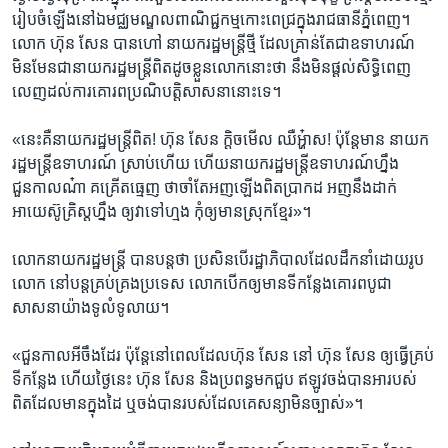
រៀបចំ​ឡើង​នៅ​ឯ​មជ្ឈ​មណ្ឌល​ពាណិជ្ជកម្មកោះ​ពេជ្រ​ក្នុង​រាជធានី​ភ្នំពេញ។​ ​
លោក​ ហ៊ុន សែន​ បាន​ហៅ​ នាយករដ្ឋមន្ត្រី​ថ្មី ដែល​គ្រាន់​តែ​ជា​ឧទាហរណ៍​
មិនមែន​ជានាយករដ្ឋ​មន្ត្រី​ពិត​ដូច​ខ្លួន​លោក​នោះ​ថា​ ​នឹង​មិនផ្តល់​សិទ្ធិ​ពេញ​
លេញ​ដល់​ការ​គោរព​ប្រណិបត្តិ​សាសនា​នោះ​ទេ​។​ ​
«នេះ​គឺ​នាយករដ្ឋមន្ត្រី​ពិត​!​ ហ៊ុន​ សែន​ ក្តិច​មើល​ ឈឺអ្ហ៎ាស​!​ ប៉ុន្តែ​មាន​ នាយក
រដ្ឋ​មន្ត្រី​ឧទាហរណ៍​ ស្រាប់​ហើយ​ ហើយ​នាយករដ្ឋមន្ត្រី​ឧទាហរណ៍​ហ្នឹង​
ជួនកាល​ណ៎ា​ គគ្រើត​ធ្មេញ​ ថា​ចាំ​តែ​អញឡើង​ពិត​ប្រាកដ​ អញ​នឹង​ដាក់​
អាយេស៊ូគ្រិស្តហ្នឹង​ ឲ្យ​វាទៅ​ហ្មង​ កុំ​ឲ្យ​មាន​ស្រុក​ខ្មែរ»​។​
លោក​នាយក​រដ្ឋមន្ត្រី​ បាន​បន្ត​ថា​ ប្រសិន​បើរដ្ឋាភិបាល​ដែល​ដឹក​នាំ​ដោយ​រូប​
លោក​ នៅ​បន្ត​គ្រប់​គ្រង​ប្រទេស​ លោក​បើក​ឲ្យ​មាន​ទីកន្លែង​គោរព​បូជា​
សាសនា​យ៉ាង​ទូលំទូលាយ។​ ​
«​ជួនកាល​អីចឹង​ដែរ​ ប៉ុន្តែ​នៅ​ពេល​ដែល​ហ៊ុន សែន​ នៅ​ ហ៊ុន សែន ឲ្យ​ធ្វើ​គ្រប់​
ទីកន្លែង​ ហើយ​ថ្ងៃ​នេះ​ ហ៊ុន​ សែន​ និង​ប្រពន្ធ​មក​ជួប​ ឥឡូវ​ចង់​បាន​អា​របស់​
ពិត​ដែល​មាន​ក្នុង​ដៃ​ ឬ​ចង់​បាន​របស់​ដែល​គេសន្យា​មិន​ច្បាស់​»។​