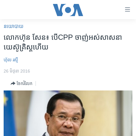
ភ្ជាប់​
ទៅ​
គេហទំព័រ​
នយោបាយ
កម្ពុជា
ទាក់ទង
លោក​ហ៊ុន សែន៖ បើ​CPP ​ចាញ់​អស់​សាសនា​
រំលង​
អន្តរជាតិ
យេស៊ូគ្រិស្ត​ហើយ
និង​
អាមេរិក
ចូល​
ហ៊ុល រស្មី
ទៅ​​
ចិន
ទំព័រ​
26 មិថុនា 2016
ហេឡូវីអូអេ
ព័ត៌មាន​​
ចែករំលែក
តែ​
កម្ពុជាច្នៃប្រតិដ្ឋ
ម្តង
ព្រឹត្តិការណ៍ព័ត៌មាន
រំលង​
និង​
ទូរទស្សន៍ / វីដេអូ​
ចូល​
វិទ្យុ / ផតខាសថ៍
ទៅ​
ទំព័រ​
កម្មវិធីទាំងអស់