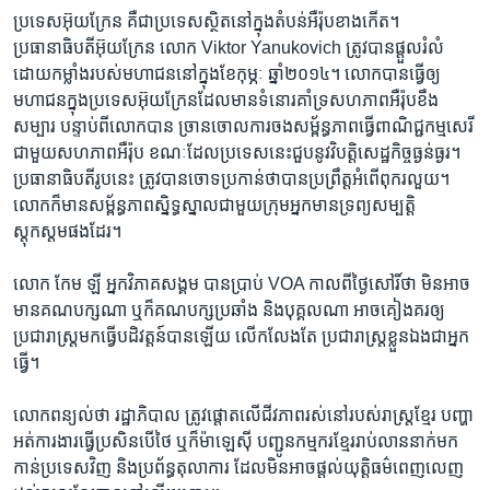
ប្រទេស​អ៊ុយក្រែន​ ​គឺជា​ប្រទេស​ស្ថិត​នៅ​ក្នុង​តំបន់​អឺរ៉ុប​ខាង​កើត។​ ​
ប្រធានាធិបតីអ៊ុយក្រែន​ ​លោក​ Viktor Yanukovich​ ត្រូវ​បាន​ផ្តួលរំលំ​
ដោយ​កម្លាំង​របស់​មហាជន​នៅ​ក្នុង​ខែ​កុម្ភៈ​ ឆ្នាំ​២០១៤​។​ លោក​បាន​ធ្វើឲ្យ
មហាជន​ក្នុង​ប្រទេស​អ៊ុយក្រែន​ដែល​មាន​ទំនោរ​គាំទ្រ​សហភាព​អឺរ៉ុប​ខឹង
សម្បារ​ ​បន្ទាប់​ពី​លោក​បាន ច្រាន​ចោល​ការ​ចង​សម្ព័ន្ធ​ភាព​ធ្វើ​ពាណិជ្ជ​កម្ម​សេរី​
ជាមួយ​សហភាព​អឺរ៉ុប ​ខណៈដែល​ប្រទេស​នេះ​ជួប​នូវ​វិបត្តិ​សេដ្ឋកិច្ច​ធ្ងន់ធ្ងរ។​
ប្រធានាធិបតី​រូប​នេះ ​ត្រូវ​បាន​ចោទ​ប្រកាន់​ថា​បាន​ប្រព្រឹត្ត​អំពើ​ពុក​រលួយ។
លោក​ក៏​មាន​សម្ព័ន្ធភាព​ស្និទ្ធស្នាល​ជាមួយ​ក្រុម​អ្នក​មាន​ទ្រព្យសម្បត្តិ
ស្តុកស្តមផង​ដែរ។​
លោក​ កែម​ ឡី​ អ្នក​វិភាគ​សង្គម​ ​បាន​ប្រាប់​ VOA​ កាលពី​ថ្ងៃ​សៅរិ៍​ថា​ មិន​អាច​
មាន​គណបក្ស​ណា​ ឬ​ក៏​គណ​បក្ស​ប្រឆាំង​ ​និង​បុគ្គល​ណា​ ​អាច​គៀងគរ​ឲ្យ​
ប្រជារាស្ត្រ​មក​ធ្វើ​បដិវត្តន៍​បាន​ឡើយ​ លើក​លែង​តែ​ ប្រជា​រាស្ត្រ​ខ្លួន​ឯង​ជា​អ្នក​
ធ្វើ​។​
លោក​ពន្យល់​ថា​ ​រដ្ឋា​ភិបាល​ ​ត្រូវ​ផ្តោតលើ​ជីវភាព​រស់​នៅ​របស់​រាស្រ្ត​ខ្មែរ​ បញ្ហា​
អត់ការ​ងារ​ធ្វើ​ប្រសិន​បើ​ថៃ​ ឬ​ក៏​ម៉ាឡេស៊ី​ ​បញ្ជូន​កម្មករ​ខ្មែរ​រាប់​លាន​នាក់​មក
កាន់​ប្រទេស​វិញ​ និង​ប្រព័ន្ធ​តុលាការ​ ដែលមិន​អាច​ផ្តល់​យុត្តិ​ធម៌​ពេញ​លេញ​