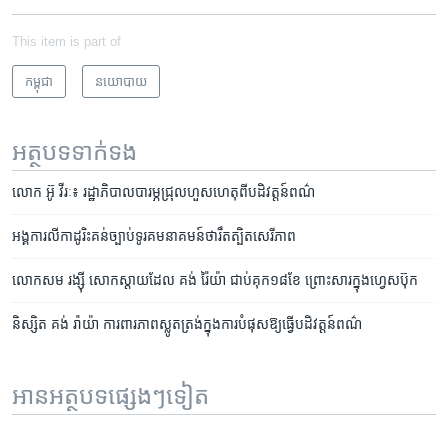
This item is part of
កម្ពុជា
នយោបាយ
អត្ថបទ​ទាក់ទង
លោក​ អ៊ូ វីរៈ៖ រដ្ឋាភិបាល​បារម្ភ​ជ្រុល​ហួស​ហេតុ​ពី​បដិវត្តន៍​ពណ៌
​​​​​​​​​​​​​​​​​​​​​​​​​​អង្គការ​លីកាដូ​រិះគន់​ច្បាប់​ទូរគមនាគមន៍​ថា​រឹតត្បិត​សេរីភាព
លោក​សម រង្ស៊ី ​សោកស្តាយ​ដែល​ គង់ រ៉ៃយ៉ា ​ជាប់​គុក​១៨​ខែ​ ព្រោះ​សារ​ក្នុង​ហ្វេសប៊ុក
និស្សិត​ គង់ ​រ៉ាយ៉ា​ ការពារ​ភាព​ស្លូតត្រង់​ក្នុង​ការ​បំផុស​ឱ្យ​ធ្វើ​បដិវត្តន៍​ពណ៌
អានអត្ថបទផ្សេងៗទៀត