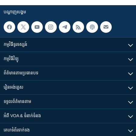
បណ្តាញ​សង្គម
កម្មវិធី​ទូរទស្សន៍
កម្មវិធី​វិទ្យុ
ព័ត៌មាន​តាមប្រធានបទ​
រៀន​​អង់គ្លេស
ទទួល​ព័ត៌មាន​តាម
អំពី​ VOA & ទំនាក់ទំនង
គេហទំព័រ​​ទាក់ទង