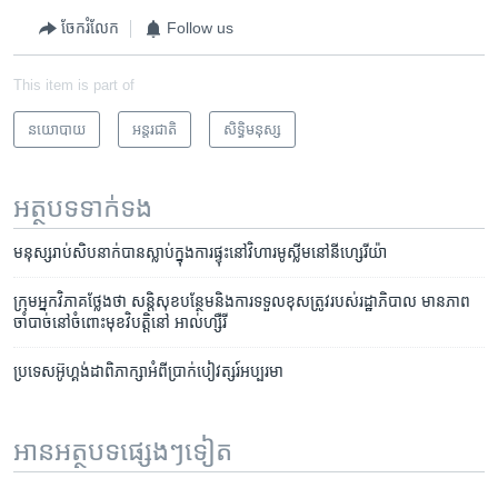
ចែករំលែក
Follow us
This item is part of
នយោបាយ
អន្តរជាតិ
សិទ្ធិ​មនុស្ស
អត្ថបទ​ទាក់ទង
មនុស្ស​រាប់​សិប​នាក់​បាន​ស្លាប់​ក្នុង​ការ​ផ្ទុះ​នៅ​វិហារ​មូស្លីម​នៅ​នីហ្សេរីយ៉ា
ក្រុម​​អ្នកវិភាគ​ថ្លែងថា​ សន្តិសុខ​បន្ថែម​និង​ការ​ទទួល​ខុស​ត្រូវ​របស់​រដ្ឋាភិបាល​ មាន​ភាព​
ចាំបាច់​​នៅចំពោះមុខវិបត្តិ​នៅ អាល់​ហ្សឺរី
​​​ប្រទេស​អ៊ូហ្គង់ដា​​ពិភាក្សា​អំពី​​ប្រាក់​បៀវត្សរ៍អប្បរមា
អានអត្ថបទផ្សេងៗទៀត