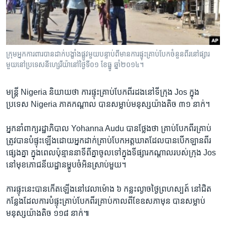
រចនា
សម្ព័ន្ធ​
Khmer English
រំលង​
និង​
បណ្តាញ​សង្គម
ចូល​
ក្រុមអ្នកការពារបានដាក់បង្ខាំងផ្លូវមួយបន្ទាប់ពីមានការផ្ទុះគ្រាប់បែកចំនួនពីរនៅផ្សារ
ទៅ​
មួយនៅប្រទេសនីហ្សេរីយ៉ានៅថ្ងៃទី០១ ខែធ្នូ ឆ្នាំ២០១៤។
កាន់​
ទំព័រ​
ភាសា
មន្រ្តី Nigeria​ និយាយ​ថា​ ការ​ផ្ទុះគ្រាប់បែក​ពីរ​ដង​នៅ​ទី​ក្រុង​ Jos​ ក្នុង​
ស្វែង​
ប្រទេស​ Nigeria ភាគ​កណ្តាល បាន​សម្លាប់​មនុស្ស​យ៉ាង​តិច​ ៣១​ នាក់។​
រក
អ្នក​នាំពាក្យ​រដ្ឋាភិបាល Yohanna Audu​ បាន​ថ្លែង​ថា​ គ្រាប់​បែក​ពីរ​គ្រាប់​
ត្រូវ​បាន​បំផ្ទុះឡើង​ដោយ​អ្នក​ដាក់​គ្រាប់​បែកអត្តឃាត​ដែល​បាន​បើក​ឡាន​ពីរ
ផ្សេង​គ្នា​ ​ក្នុង​ពេល​ប៉ុន្មាន​នាទី​ពី​គ្នា​ចូលទៅ​ក្នុង​ទី​ផ្សារកណ្តាល​របស់​ក្រុង​ Jos​
នៅ​មុខ​ភោជនីយដ្ឋាន​ម្ហូប​ចំអិន​ស្រាប់​មួយ។​
ការ​ផ្ទុះ​នេះ​បាន​កើត​ឡើង​នៅ​វេលា​ម៉ោង​ ៦​ កន្លះ​ល្ងាច​ថ្ងៃ​ព្រហស្បត៍ នៅ​ជិត​
កន្លែង​ដែល​ការ​បំផ្ទុះគ្រាប់​បែកពីរ​គ្រាប់​កាល​ពី​ខែ​ឧសភា​មុន​ បាន​សម្លាប់​
មនុស្សយ៉ាង​តិច​ ១១៨​ នាក់៕