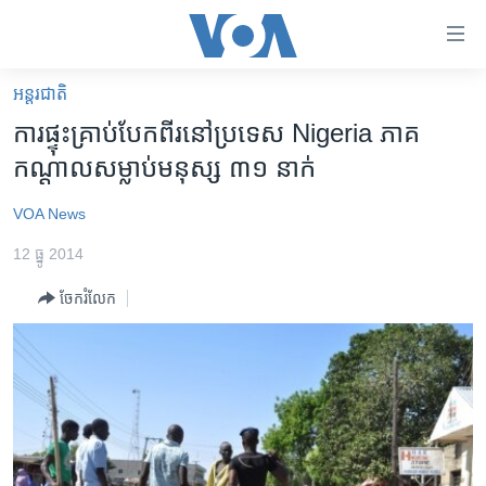
ភ្ជាប់​
ទៅ​
គេហទំព័រ​
អន្តរជាតិ
កម្ពុជា
ទាក់ទង
ការ​ផ្ទុះ​គ្រាប់​បែក​​ពីរ​​នៅ​ប្រទេស​ Nigeria​ ភាគ​
រំលង​
អន្តរជាតិ
កណ្តាល​សម្លាប់​មនុស្ស​ ៣១​ នាក់
និង​
អាមេរិក
ចូល​
VOA News
ទៅ​​
ចិន
ទំព័រ​
12 ធ្នូ 2014
ហេឡូវីអូអេ
ព័ត៌មាន​​
ចែករំលែក
តែ​
កម្ពុជាច្នៃប្រតិដ្ឋ
ម្តង
ព្រឹត្តិការណ៍ព័ត៌មាន
រំលង​
និង​
ទូរទស្សន៍ / វីដេអូ​
ចូល​
វិទ្យុ / ផតខាសថ៍
ទៅ​
ទំព័រ​
កម្មវិធីទាំងអស់