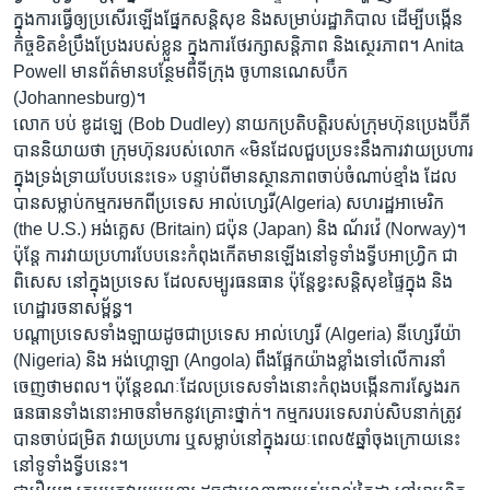
ក្នុង​ការ​ធ្វើឲ្យ​ប្រសើរ​ឡើង​ផ្នែក​សន្តិសុខ​ និង​សម្រាប់​រដ្ឋាភិបាល​ ដើម្បី​បង្កើន​
កិច្ច​ខិតខំប្រឹង​ប្រែង​របស់​ខ្លួន​ ក្នុង​ការ​ថែរក្សា​សន្តិភាព និង​ស្ថេរភាព។ Anita
Powell មាន​ព័ត៌មានបន្ថែមពី​ទីក្រុង ចូហានណេសប៊ឺក
(Johannesburg)។
លោក បប់ ឌូដឡេ (Bob Dudley)​ នាយក​ប្រតិបត្តិរបស់​ក្រុម​ហ៊ុន​ប្រេង​ប៊ីភី
បាន​និយាយ​ថា ក្រុម​ហ៊ុនរបស់​លោក «មិន​ដែល​ជួប​ប្រទះ​នឹង​ការ​វាយ​ប្រហារ
ក្នុង​ទ្រង់​ទ្រាយ​បែប​នេះ​ទេ»​ ​បន្ទាប់​ពី​មាន​ស្ថានភាព​ចាប់​ចំណាប់​ខ្មាំង​ ដែល​
បាន​សម្លាប់​កម្មករ​មក​ពី​ប្រទេស អាល់​ហ្សេរី​(Algeria) សហរដ្ឋ​អាមេរិក
(the U.S.) អង់គ្លេស (Britain) ជប៉ុន (Japan) និង ណ័រវ៉េ (Norway)។
ប៉ុន្តែ​ ការ​វាយ​ប្រហារ​បែបនេះកំពុង​កើតមាន​ឡើង​នៅទូទាំង​ទ្វីប​អាហ្រ្វិក ជា​
ពិសេស​ នៅ​ក្នុង​ប្រទេស​ ដែល​សម្បូរ​ធនធាន​ ប៉ុន្តែ​ខ្វះ​សន្តិសុខ​ផ្ទៃ​ក្នុង​ និង​
ហេដ្ឋារចនា​សម្ព័ន្ធ។​
បណ្តា​ប្រទេសទាំង​ឡាយ​ដូច​ជាប្រទេស​ អាល់​ហ្សេរី​ (Algeria) នីហ្សេរីយ៉ា
(Nigeria) និង អង់ហ្គោឡា (Angola) ពឹង​ផ្អែក​យ៉ាង​ខ្លាំង​ទៅ​លើ​ការ​នាំ​
ចេញថាមពល។ ប៉ុន្តែ​ខណៈដែល​ប្រទេស​ទាំងនោះ​កំពុង​បង្កើន​ការ​ស្វែង​រក
ធនធាន​ទាំង​នោះអាច​នាំមកនូវ​គ្រោះ​ថ្នាក់។ កម្មករ​បរទេស​រាប់​សិប​នាក់​ត្រូវ​
បាន​ចាប់​ជម្រិត វាយ​ប្រហារ​ ឬ​សម្លាប់​នៅក្នុង​រយៈពេល៥ឆ្នាំចុងក្រោយ​នេះ
នៅ​ទូទាំង​ទ្វីប​នេះ។