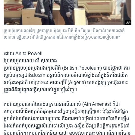
រចនា
សម្ព័ន្ធ​
Khmer English
រំលង​
និង​
បណ្តាញ​សង្គម
ចូល​
ក្រុមហ៊ុមថាមពលធំៗ ដូចជាក្រុមហ៊ុនប្រេង ប៊ីភី និង ស្សែល មិន​ទាន់​មានភាព​ជាក់
ទៅ​
លាក់​នៅឡើយទេ អំពី​ថាតើ​ពួកគេ​មាន​ផែនការ​ពង្រឹង​សន្តិសុខ​ដោយរបៀបណា។
កាន់​
ទំព័រ​
ដោយ Anita Powell
ភាសា
ស្វែង​
ប្រែសម្រួល​ដោយ លី​ សុខ​ឃាង
រក
ប្រធាន​ក្រុម​ហ៊ុន​ប្រេង​អង់គ្លេសដ៏ធំ (British Petroleum) បាន​ថ្លែងថា ការ​
ស្លាប់​មនុស្សជាង​៨០នាក់​ បន្ទាប់​ពី​ការ​ចាប់​ចំណាប់​ខ្មាំង​នៅ​ក្នុង​ទីតាំង​ផលិត​
ឧស្ម័ន​ធម្មជាតិ​ នៅ​ប្រទេស អាល់​ហ្សឺរី​ (Algeria) បាន​បង្ក​ឲ្យ​ក្រុមហ៊ុននោះ​
ត្រួតពិនិត្យ​ផ្នែក​សន្តិ​សុខ​របស់​ខ្លួន​ឡើង​វិញ។
ការ​វាយ​ប្រហារ​នៅ​ឯរោងចក្រ អេន​អាមីណាស់ (Ain Amenas) គឺជា​
ហេតុការណ៍​ដ៏​អាក្រក់​បំផុត​មួយ​នៅ​ក្នុង​ប្រវត្តិ​សាស្ត្រ​ថ្មី​ៗ​នេះ ប៉ុន្តែវាក៏​ជា​ផ្នែក​
មួយ​នៃ​បែប​ផែននៃ​ការ​វាយប្រហារ និង​ការ​ចាប់​ជម្រិតដែល​កាន់​តែ​កើន​ឡើង
ដែល​កំណត់​មុខ​សញ្ញាសំដៅ​ទៅ​លើប្រេង​ ឧស្ម័ន និង​ប្រតិបត្តិការ​រុករក​រ៉ែ​នៅ
ទ្វិប​អាហ្វ្រិក​។ ក្រុម​អ្នក​វិភាគ​និយាយ​ថា​ ឧបទ្ទវហេតុ​នេះ​ បង្ហាញពីភាព​ចាំ​បាច់​