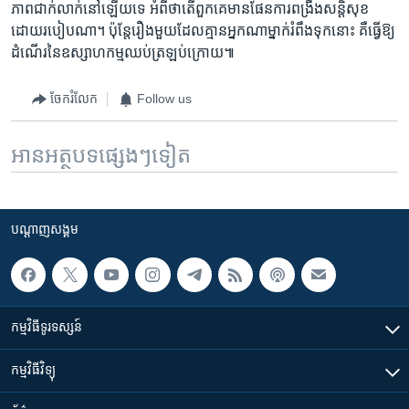
ភាព​ជាក់លាក់​នៅឡើយទេ អំពី​ថាតើ​ពួកគេ​មាន​ផែនការ​ពង្រឹង​សន្តិសុខ​
ដោយរបៀបណា។ ប៉ុន្តែ​រឿងមួយ​ដែល​គ្មាន​អ្នកណាម្នាក់​រំពឹង​ទុក​នោះ គឺ​ធ្វើឱ្យ
ដំណើរនៃ​ឧស្សាហកម្ម​ឈប់​ត្រឡប់ក្រោយ៕
ចែករំលែក
Follow us
អានអត្ថបទផ្សេងៗទៀត
បណ្តាញ​សង្គម
កម្មវិធី​ទូរទស្សន៍
កម្មវិធី​វិទ្យុ