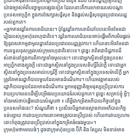
ប្រដាប់​អាវុធ​ទៅ​លើ​ប្រតិបត្តិការ​ប្រេង ឧស្ម័ន និង​រ៉ែ ​បាន​បង្ហាញឲ្យ​ឃើញ
យ៉ាង​ច្បាស់​អំ​ពី​បញ្ហា​មួយ​ផ្សេង​ទៀត ដែល​នោះ​គឺ​ការ​ខកខានរបស់​បណ្តា​
ប្រទេស​អាហ្វ្រិក​ ក្នុង​ការថែរក្សា​សន្តិសុខ និងផ្តល់​សន្តិសុខជូន​ប្រជា​ពលរដ្ឋ​
របស់​ពួកគេ។
«អ្នក​មាន​វដ្ត​នៃ​ការ​បរាជ័យ​នេះ​។ ប៉ុន្តែ​វដ្តនៃការ​បរាជ័យបែបនេះ​មិន​មែនជា
រឿង​របស់​ក្រុមហ៊ុនពហុជាតិទេ។ វដ្តនៃការ​បរាជ័យ​នេះ​ចាប់​ផ្តើម​ពី​ការ​មិន​ផ្តល់​
ឱ្យ​នូវ​សេវាកម្ម​ជាមូលដ្ឋាន​ដែល​ប្រជាពលរដ្ឋ​ត្រូវការ។ ហើយ​នោះ​មិន​មែន​ជា​
ការ​ទទួលខុសត្រូវ​របស់​ក្រុម​ពហុជាតិនោះ​ទេ។ ដូច្នេះ វា​ពិតជា​ទិដ្ឋភាព​ដ៏​
សំខាន់​នៅ​ក្នុង​ការ​ពិភាក្សាទាំង​មូលនេះ។ ទោះជា​អ្នក​ស្ថិត​នៅ​ក្នុង​ប្រទេស​
អាហ្វ្រិក​ខាងត្បូងក្តី ទោះជាអ្នក​ស្ថិត​នៅ​ក្នុង​ប្រទេសនីហ្សីរីយ៉ាក្តី ទោះជា​អ្នក
ស្ថិត​នៅ​ក្នុង​ប្រទេស​អាល់ហ្សេរី​ក្តី ទោះជាអ្នក​ស្ថិតនៅក្នុង​ប្រទេស​ម៉ាលី​ក្តី អ្នក​
ត្រូវ​តែមានរដ្ឋាភិបាល​មួយ​ដែលមាន​ដំណើរការ។ ហើយ​អវត្តមាន​របស់​
រដ្ឋាភិបាល​មួយដែលមាន​ដំណើរការ អ្នកអនុញ្ញាតិ​ឲ្យ​មនុស្ស​ប្រើ​ប្រាស់​ការ​
វាយ​ប្រហារ​នេះ​ដើម្បី​បម្រើ​ផល​ប្រយោជន៍​របស់​ពួកគេ។ ដូច្នេះ សម្រាប់​ខ្ញុំ​ អ្វី​ៗ​
ទាំង​អស់​ចាប់​ផ្តើម​ដោយសំណួរ​ថា ៖ តើអ្វី​ជា​កម្រិត​អភិបាល​កិច្ចនៅ​ក្នុង​
ប្រទេសទាំងនេះ? សំណួរ​គឺ​ថា ៖ ប្រសិន​បើ​អ្នក​មាន​ស្ថានភាព​អភិបាល​កិច្ច
ទន់​ខ្សោយ​ ការ​វាយ​ប្រហារ​នោះ​អាច​ត្រូវ​បាន​ប្រើ​ប្រាស់​ ហើយ​ការ​វាយប្រហារ​
នោះ​កំពុង​ត្រូវ​បាន​ប្រើ​ប្រាស់​នៅក្នុង​កម្រិត​ធំធេង​មួយ​»។
ក្រុមហ៊ុមថាមពលធំៗ ដូចជាក្រុមហ៊ុនប្រេង ប៊ីភី និង ស្សែល មិន​ទាន់​មាន