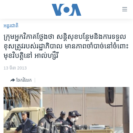
ភ្ជាប់​
ទៅ​
គេហទំព័រ​
អន្តរជាតិ
កម្ពុជា
ទាក់ទង
ក្រុម​​អ្នកវិភាគ​ថ្លែងថា​ សន្តិសុខ​បន្ថែម​និង​ការ​ទទួល​
រំលង​
អន្តរជាតិ
ខុស​ត្រូវ​របស់​រដ្ឋាភិបាល​ មាន​ភាព​ចាំបាច់​​នៅចំពោះ
និង​
អាមេរិក
មុខវិបត្តិ​នៅ អាល់​ហ្សឺរី
ចូល​
ទៅ​​
ចិន
13 មីនា 2013
ទំព័រ​
ហេឡូវីអូអេ
ព័ត៌មាន​​
ចែករំលែក
តែ​
កម្ពុជាច្នៃប្រតិដ្ឋ
ម្តង
ព្រឹត្តិការណ៍ព័ត៌មាន
រំលង​
និង​
ទូរទស្សន៍ / វីដេអូ​
ចូល​
វិទ្យុ / ផតខាសថ៍
ទៅ​
ទំព័រ​
កម្មវិធីទាំងអស់