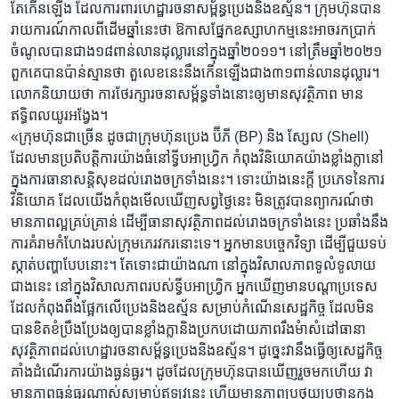
តែកើន​ឡើង​ ដែល​ការ​ពារ​ហេដ្ឋារចនា​សម្ព័ន្ធ​ប្រេង​និង​ឧស្ម័ន។ ក្រុមហ៊ុន​បាន​
រាយការណ៍​កាល​ពីដើម​ឆ្នាំ​នេះ​ថា ឱកាស​ផ្នែក​ឧស្សាហកម្ម​នេះអាចរក​ប្រាក់​
ចំណូលបាន​ជាង​១៨ពាន់​លាន​ដុល្លារ​នៅ​ក្នុងឆ្នាំ​២០១១។ នៅ​ត្រឹម​ឆ្នាំ​២០២១
ពួកគេបាន​ប៉ាន់ស្មាន​ថា តួលេខ​នេះ​នឹង​កើនឡើង​ជាង​៣១ពាន់លាន​ដុល្លារ។
លោកនិយាយថា​ ការ​ថែរក្សារចនា​សម្ព័ន្ធ​ទាំងនោះឲ្យ​មាន​សុវត្ថិភាព មាន​
ឥទ្ធិពលយូរ​អង្វែង។
«ក្រុម​ហ៊ុន​ជាច្រើន​ ដូចជា​ក្រុមហ៊ុន​ប្រេង​ ប៊ីភី (BP) និង ស្សែល (Shell)
ដែល​មាន​ប្រតិបត្តិការ​យ៉ាង​ធំ​នៅ​ទ្វីប​អាហ្វ្រិក កំពុង​វិនិយោគយ៉ាង​ខ្លាំងក្លា​នៅ​
ក្នុងការ​ធានា​សន្តិសុខ​ដល់​រោងចក្រទាំងនេះ។ ទោះ​យ៉ាង​នេះក្តី ប្រភេទនៃ​ការ​
វិនិយោគ ដែល​យើង​កំពុង​មើលឃើញ​សព្វថ្ងៃ​នេះ មិ​នត្រូវ​បាន​ព្យាករណ៍ថា​
មានភាពល្អគ្រប់​គ្រាន់​ ដើម្បី​ធានា​សុវត្ថិភាព​ដល់​រោងចក្រ​ទាំងនេះ ប្រឆាំង​នឹង​
ការ​គំរាម​កំហែងរបស់​ក្រុម​ភេរវករនោះទេ។ អ្នក​មាន​បច្ចេកវិទ្យា ដើម្បី​ជួយ​ទប់​
ស្កាត់​បញ្ហា​បែប​នោះ។ តែ​ទោះជា​យ៉ាងណា​ នៅក្នុង​វិសាលភាព​ទូលំទូលាយ​
ជាងនេះ​ នៅ​ក្នុង​វិសាលភាព​របស់​ទ្វីប​អាហ្វ្រិក អ្នក​ឃើញ​មាន​បណ្តា​ប្រទេស​
ដែល​កំពុង​ពឹង​ផ្អែក​លើ​ប្រេង​និង​ឧស្ម័ន សម្រាប់​កំណើន​សេដ្ឋកិច្ច​ ដែលមិន​
បាន​ខិតខំ​ប្រឹង​ប្រែង​ឲ្យ​បាន​ខ្លាំង​ក្លា​និង​ប្រកប​ដោយ​ភាព​រឹងមំា​សំដៅ​ធានា
សុវត្ថិភាព​ដល់​ហេដ្ឋារចនា​សម្ព័ន្ធ​ប្រេង​និង​ឧស្ម័ន។ ដូច្នេះ​វា​នឹង​ធ្វើ​ឲ្យ​សេដ្ឋកិច្ច​
គាំង​ដំណើរ​ការយ៉ាង​ធ្ងន់​ធ្ងរ។ ដូច​ដែល​ក្រុម​ហ៊ុន​បាន​ឃើញ​រួច​មកហើយ វា​
មាន​ភាព​ធ្ងន់ធ្ងរ​ណាស់​សម្រាប់​ឥឡូវនេះ ហើយ​មានភាព​ប្រថុយ​ប្រថាន​ក្នុង​