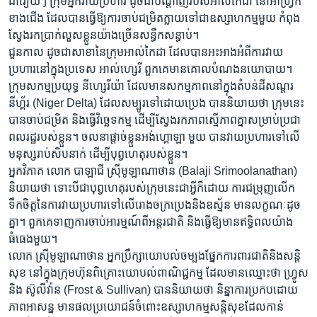
ជារឿយៗ ក្រុម​អ្នក​វាយ​ប្រហារ​ ដូច​ជាបណ្តាញ​របស់​អាល់កៃដា នៅ​អាហ្វ្រិក​
ខាង​ជើង ដែល​បាន​ធ្វើឱ្យ​ការ​ចាប់​ជម្រិត​ក្លាយទៅជា​ឧស្សាហកម្ម​មួយ កំពុង​
ស្វែង​រក​ប្រាក់លួស​ខ្លួនយ៉ាង​ច្រើនសន្ធឹក​សន្ធាប់។
ជួន​កាល ដូច​ជា​សាខា​នៃ​ក្រុម​អាល់កៃដា ដែល​បានអះអាង​អំពី​ការវាយ​
ប្រហារនៅក្នុង​ប្រទេស អាល់ហ្សេរី ពួកគេមានគោល​បំណង​នយោបាយ​។
ក្រុម​សកម្ម​ប្រយុទ្ធ នីហ្សេរីយ៉ា ដែល​មានសកម្មភាព​នៅ​ក្នុង​តំបន់​ដីសណ្តរ
នីហ្គ័រ (Niger Delta) ដែល​សម្បូរទៅដោយប្រេង បាន​និយាយថា​ ក្រុម​នេះ​
បាន​ចាប់​ជម្រិត និង​ធ្វើ​វិច្ឆេទកម្ម ដើម្បី​ស្វែង​រក​ភាព​ស្មើភាព​គ្នា​សម្រាប់​ប្រជា
ពលរដ្ឋ​របស់​ខ្លួន។ ចលនា​ផ្តាច់​ខ្លួន​អង់ហ្គោឡា មួយ បាន​វាយ​ប្រហារទៅ​លើ​
មនុស្ស​រាប់​សិប​នាក់ ដើម្បី​បុព្វហេតុ​របស់​ខ្លួន។
អ្នកវិភាគ លោក បាឡាជី ស្រ៊ីមូឡាណាថាន (Balaji Srimoolanathan)
និយាយថា ទោះបីជាបុព្វហេតុ​របស់​ក្រុម​នេះ​ជា​អ្វី​ក៏ដោយ ការជម្រុញ​លើក
ទឹកចិត្ត​នៃ​ការ​វាយ​ប្រហារទៅលើ​រោងចក្រ​ប្រេង​និង​ឧស្ម័ន មាន​លក្ខណៈ​ដូច
គ្នា។ ពួកគេ​ទាញ​ការ​ចាប់​អារម្មណ៍ពី​អន្តរជាតិ និងធ្វើឱ្យ​មាន​ឥទ្ធិពល​យ៉ាង​
ធំធេងមួយ។
លោក ស្រ៊ីមូឡាណាថាន អ្នក​ប្រឹក្សា​យោបល់ចម្បងផ្នែក​ការពារ​ជាតិ​និង​សន្តិ
សុខ​ នៅក្នុង​ក្រុម​ហ៊ុនពិគ្រោះយោបល់​ពាណិជ្ជកម្ម ដែលមាន​ឈ្មោះ​ថា ហ្រ្វូស
និង ស៊ូលីវ៉ាន (Frost & Sullivan) ​បាន​និយាយថា​ និន្នាការ​ប្រកប​ដោយ​
ភាព​អាសន្ន មាន​ផល​ប្រយោជន៍​ចំពោះ​ឧស្សាហកម្មសន្តិសុខដែល​កាន់​