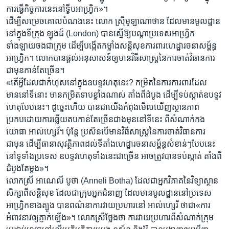
ការ​ធ្វើ​កិច្ចការ​នេះ​នៅ​ទ្វីបអាហ្វ្រិក»។
ដើម្បី​សម្រេច​គោល​បំណង​នេះ លោក ស្រ៊ីមូឡាណាថាន ដែល​មាន​មូលដ្ឋាន​
នៅ​ក្នុង​ទីក្រុង ឡុងដ៍ (London) បាន​ស្នើឱ្យបណ្តា​ប្រទេស​អាហ្វ្រិក​
ទាំងឡាយ​ចងជាក្រុម ដើម្បី​បង្កើត​កម្លាំង​សន្តិសុខ​ការ​ពារ​ហេដ្ឋារចនា​សម្ព័ន្ធ​
អាហ្រ្វិក។ លោក​បាន​ផ្តល់​អនុសាសន៍​ឲ្យ​មាន​វិធីសាស្ត្រនៃការចាត់វិធានការ​
ជាមុន​កាន់​តែ​ច្រើន។
«តើ​អ្វី​ដែលជា​កំហុសនៅ​ក្នុង​ឧបទ្ទវហតុ​នេះ? កម្រិត​នៃ​ការ​ការ​ពារ​ដែល​
មាននៅ​ទី​នោះ មាន​កម្រិតទាប​ខ្លាំង​ណាស់ តាំង​ពីដំបូង ដើម្បី​ទប់ស្កាត់​ឧបទ្ទវ
ហេតុ​បែបនេះ។ ដូច្នេះ​ហើយ បានជាយើង​កំពុងមើល​ឃើញ​ស្ថានភាព​
ប្រកបដោយ​ការ​ឆ្លើយតប​កាន់​តែ​ច្រើន​ជាង​មុន​នៅ​ទីនេះ​ ពីសំណាក់​កង​
យោធា អាល់ហ្សេរី។ ប៉ុន្តែ ប្រសិនបើ​មាន​វិធីសាស្ត្រ​នៃ​ការចាត់​វិធានការ
ជាមុន ដើម្បី​ធានា​សុវត្ថិភាពដល់​ទីតាំងហេដ្ឋារចនា​សម្ព័ន្ធ​សំខាន់​ៗ​បែបនេះ​
នៅ​ទូ​ទាំង​ប្រទេស ឧបទ្ទវហេតុ​ទាំង​នេះ​ជាច្រើន ​អាច​ត្រូវ​បាន​ទប់​ស្កាត់​ តាំង​ពី
ដំបូងតែម្តង»។
លោកស្រី អាណេលី បូថា (Anneli Botha) ដែលជាអ្នក​វិភាគនៃ​វិទ្យាស្ថាន​
សិក្សា​ពី​សន្តិសុខ ដែលជា​ក្រុមអ្នកជំនាញ ដែល​មាន​មូលដ្ឋាន​នៅ​ប្រទេស​
អាហ្វ្រិក​ខាងត្បូង បាន​ពណ៌នា​ការ​វាយ​ប្រហារ​នៅ អាល់ហ្សេរី ថា​ជា​«​ការ​
អំពាវនា​វឲ្យ​ភ្ញាក់​ឡើង»។ លោក​ស្រី​ថ្លែងថា ការ​វាយ​ប្រហារពី​សំណាក់ក្រុម​