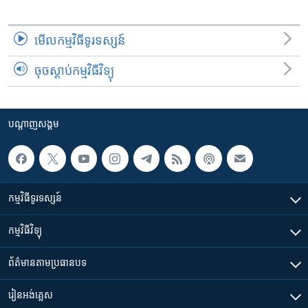
មើល​កម្មវិធី​ទូរទស្សន៍
ចុចស្តាប់កម្មវិធីវិទ្យុ
បណ្តាញ​សង្គម
កម្មវិធី​ទូរទស្សន៍
កម្មវិធី​វិទ្យុ
ព័ត៌មាន​តាមប្រធានបទ​
រៀន​​អង់គ្លេស