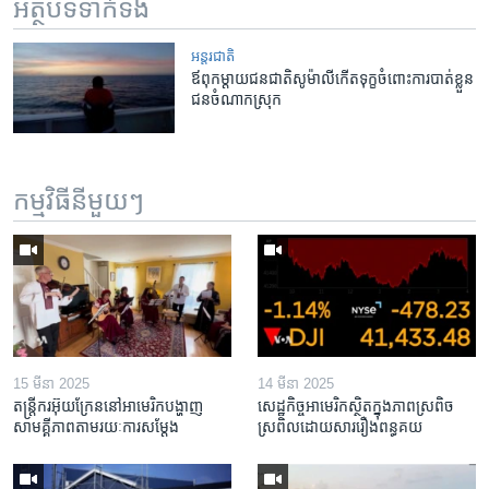
អត្ថបទ​ទាក់ទង
អន្តរជាតិ
ឪពុក​ម្ដាយ​​ជនជាតិ​​សូម៉ាលី​​​កើត​ទុក្ខ​​ចំពោះ​​ការ​​បាត់​ខ្លួន​​
ជន​​ចំណាក​ស្រុក
កម្មវិធី​នីមួយៗ
15 មីនា 2025
14 មីនា 2025
តន្ត្រីករ​អ៊ុយក្រែន​នៅ​អាមេរិក​បង្ហាញ​
សេដ្ឋកិច្ច​អាមេរិក​ស្ថិត​ក្នុង​ភាពស្រពិច
សាមគ្គីភាព​តាម​រយៈ​ការសម្តែង
ស្រពិល​ដោយសារ​រឿង​ពន្ធគយ