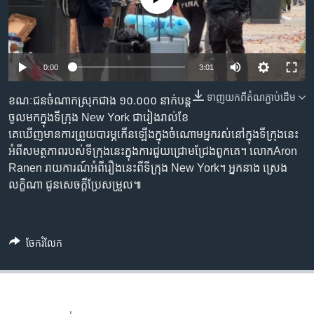
រចនា
សម្ព័ន្ធ​
Khmer English
រំលង​
និង​
បណ្តាញ​សង្គម
0:00
3:01
ចូល​
ទៅ​
ទាញ​យក​ពី​តំណភ្ជាប់​ដើម
ខណៈ​ជន​ចំណាក​ស្រុក​ជាង ១០.០០០ នាក់​បន្ត​
កាន់​
ចូល​មក​ក្នុង​ទីក្រុង New York ជា​រៀងរាល់​ខែ
ទំព័រ​
ភាសា
គេ​ឃើញ​មាន​ការ​ព្រួយ​បារម្ភ​កើនឡើង​ក្នុង​ចំណោម​អ្នក​រស់នៅ​ក្នុង​ទីក្រុង​នេះ​
ស្វែង​
អំពី​សមត្ថភាព​របស់​ទីក្រុង​នេះ​ក្នុង​ការ​ជួយ​ជ្រោមជ្រែង​ពួកគេ។ លោកAron
រក
Ranen រាយការណ៍​អំពី​រឿង​នេះ​ពី​ទីក្រុង New York។ អ្នកនាង ស្រេង
លក្ខិណា ជូន​សេចក្តី​ប្រែសម្រួល៕
ចែករំលែក