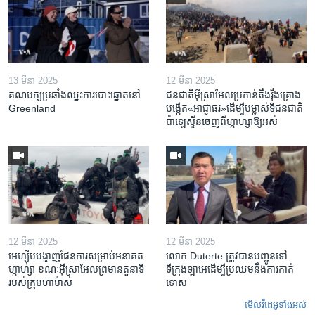
13 មីនា 2025
12 មីនា 2025
គណបក្ស​ប្រឆាំង​ឈ្នះ​ការបោះឆ្នោត​នៅ
ជនជាតិ​អ៊ីស្រាអែល​ប្រកាន់​តឹងរ៉ឹង​គ្រោង​
Greenland
បង្កើត​«អាជ្ញាធរ‍»​ដើម្បី​បម្លាស់​ទី​ជនជាតិ​
ប៉ាឡេស្ទីន​ចេញពី​ហ្កាហ្សា​ឱ្យ​អស់
12 មីនា 2025
12 មីនា 2025
អេហ្ស៊ីប​បង្ហាញ​ផែនការ​សម្រាប់​អនាគត​
លោក Duterte ត្រូវ​បាន​បញ្ជូនទៅ
ហ្កាហ្សា ខណៈ​អ៊ីស្រាអែល​ព្រមាន​តួនាទី​
ទីក្រុងឡាអេ​ដើម្បី​ប្រឈម​នឹង​ការកាត់
របស់​ក្រុម​ហាម៉ាស់
ទោស
មើល​វីដេអូ​ទាំង​អស់