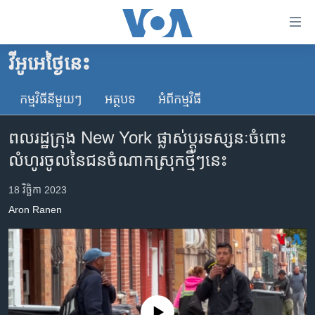
ភ្ជាប់​
ទៅ​
គេហទំព័រ​
វីអូអេថ្ងៃនេះ
កម្ពុជា
ទាក់ទង
រំលង​
កម្មវិធី​នីមួយៗ
អត្ថបទ​
អំពី​កម្មវិធី​
អន្តរជាតិ
និង​
អាមេរិក
ចូល​
ពលរដ្ឋ​ក្រុង New York ផ្លាស់ប្តូរ​ទស្សនៈ​ចំពោះ​
ទៅ​​
ចិន
លំហូរ​ចូល​នៃ​ជន​ចំណាកស្រុក​ថ្មីៗ​នេះ
ទំព័រ​
ហេឡូវីអូអេ
ព័ត៌មាន​​
18 វិច្ឆិកា 2023
តែ​
កម្ពុជាច្នៃប្រតិដ្ឋ
Aron Ranen
ម្តង
ព្រឹត្តិការណ៍ព័ត៌មាន
រំលង​
និង​
ទូរទស្សន៍ / វីដេអូ​
ចូល​
វិទ្យុ / ផតខាសថ៍
ទៅ​
ទំព័រ​
កម្មវិធីទាំងអស់
No media source currently available