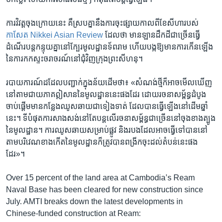
ការ​វិវត្ត​ចុងក្រោយ​នេះ​ គឺ​ស្រប​គ្នា​នឹង​ការ​ចុះ​ផ្សាយកាល​ពី​ខែ​សីហារបស់
កាសែត​ Nikkei Asian Review
ដែល​ថា​ មាន​ឡាន​ដឹកដី​ជាច្រើនធ្វើ​
ដំណើរ​បន្ត​កន្ទុយ​គ្នា​នៅ​ក្បែរ​មូលដ្ឋាន​ទ័ព​រាម ហើយ​បង្ក​ឱ្យមាន​ការ​កើនឡើង​
នៃ​ការ​កកស្ទះ​ចរាចរណ៍​នៅជុំវិញ​ក្រុងព្រះ​សីហនុ។
របាយ​ការណ៍​ដដែល​បញ្ជាក់​ក្នុង​ន័យ​ដើម​ថា៖​ «សំណង់​ថ្មីក៏​អាច​មើល​ឃើញ​
នៅតាម​ជាយ​ភាគ​ឦសាន​នៃ​មូលដ្ឋាន​នេះ​ផងដែរ ដោយ​រចនាសម្ព័ន្ធ​ដំបូង​
ចាប់ផ្តើម​មាន​កន្លែង​ឈូសឆាយ​ជា​ទៀង​ទាត់​ ដែល​បាន​ធ្វើ​ឡើង​នៅដើមឆ្នាំ​
នេះ។ ទី​បំផុត​ការសាង​សង់​នៅ​តែ​បន្ត​លើ​រចនា​សម្ព័ន្ធ​ជា​ច្រើន​នៅ​ចុង​ខាង​ត្បូង​
នៃ​មូលដ្ឋាន។ ការ​ឈូស​ឆាយ​សម្រាប់​ផ្លូវ និង​របង​ដែល​អាច​ធ្វើ​ទៅ​បាន​នៅ​
តាម​បរិវេណ​ខាង​កើត​នៃ​មូលដ្ឋាន​ក៏​ត្រូវ​បាន​ពង្រីក​ចុះ​ដល់​តំបន់​នេះ​ផង​
ដែរ»។
Over 15 percent of the land area at Cambodia’s Ream
Naval Base has been cleared for new construction since
July. AMTI breaks down the latest developments in
Chinese-funded construction at Ream: