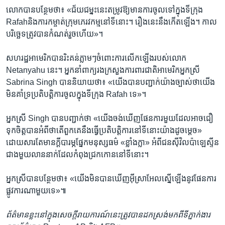
លោក​បាន​បន្ថែម​ថា៖ «ជ័យជម្នះ​នេះ​តម្រូវ​ឱ្យ​មាន​ការ​ចូល​ទៅ​ក្នុង​ទីក្រុង
Rafahនិង​ការ​កម្ចាត់​ក្រុម​ភេរវកម្ម​នៅ​ទីនោះ។ រឿង​នេះ​នឹង​កើតឡើង។ កាល​
បរិច្ឆេទ​ត្រូវបាន​កំណត់​រួចហើយ»។
សហរដ្ឋ​អាមេរិក​បាន​រិះគន់​ភ្លាមៗ​ចំពោះ​ការ​លើកឡើង​របស់​លោក
Netanyahu នេះ។ អ្នក​នាំពាក្យ​រង​ក្រសួង​ការពារជាតិ​អាមេរិក​អ្នកស្រី
Sabrina Singh បាន​និយាយ​ថា៖ «យើង​បាន​បញ្ជាក់​យ៉ាង​ច្បាស់​ថា​យើង​
មិន​គាំទ្រ​ប្រតិបត្តិការ​ចូល​ក្នុង​ទីក្រុង Rafah ទេ»។
អ្នកស្រី Singh បាន​បញ្ជាក់​ថា «យើង​ចង់​ឃើញ​ផែនការ​មួយ​ដែល​អាច​ជឿ​
ទុកចិត្ត​បាន​អំពី​ថាតើ​ពួកគេ​នឹង​ធ្វើ​ប្រតិបត្តិការ​នៅ​ទីនោះ​យ៉ាង​ដូចម្តេច»
ដោយសារតែ​មាន​ក្ដីបារម្ភ​ផ្នែក​មនុស្សធម៌ «ខ្លាំងក្លា» អំពី​ជន​ស៊ីវិល​ប៉ាឡេស្ទីន​
ជាង​មួយ​លាន​នាក់​ដែល​កំពុង​ជ្រកកោន​នៅ​ទីនោះ។
អ្នកស្រី​បាន​បន្ថែម​ថា៖ «យើង​មិន​បាន​ឃើញ​អ៊ីស្រាអែល​ស្នើឡើង​នូវ​ផែនការ​
ផ្លូវការ​ណាមួយ​ទេ»៕
ព័ត៌មាន​ខ្លះ​នៅ​ក្នុង​សេចក្តី​រាយការណ៍​នេះ​ត្រូវបាន​ដកស្រង់​មកពី​ទីភ្នាក់ងារ​