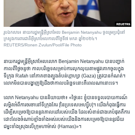
រចនា
សម្ព័ន្ធ​
Khmer English
រំលង​
និង​
បណ្តាញ​សង្គម
ចូល​
រូបឯកសារ៖ នាយករដ្ឋ​មន្ត្រី​​អុីស្រាអែល​ Benjamin Netanyahu ចូល​រួមប្រជុំ​​នៅ​
ទៅ​
ក្រសួងការពារ​ជាតិ​អ៊ីស្រាអែល​កាលពីថ្ងៃទី​៧ មករា ឆ្នាំ២០២៤។
កាន់​
REUTERS/Ronen Zvulun/Pool/File Photo
ទំព័រ​
ភាសា
ស្វែង​
នាយករដ្ឋមន្ត្រី​អ៊ីស្រាអែល​លោក Benjamin Netanyahu បាន​បញ្ជាក់​
រក
កាលពី​ថ្ងៃ​ចន្ទ​ថា កាលបរិច្ឆេទ​សម្រាប់​ការ​លុកលុយ​តាម​ផ្លូវគោក​ចូល​ក្នុង​
ទីក្រុង Rafah នៅ​ភាគ​ខាងត្បូង​តំបន់​ហ្កាហ្សា (Gaza) ត្រូវបាន​កំណត់។
លោក​មិន​បាន​បង្ហាញ​ឱ្យ​ដឹង​ថា​កាល​បរិច្ឆេទ​នោះ​គឺ​ពេល​ណា​នោះទេ។
លោក Netanyahu បាន​និយាយ​ថា៖ «ថ្ងៃ​នេះ ខ្ញុំ​បាន​ទទួល​របាយការណ៍​
លម្អិត​អំពី​ការ​ចរចា​នៅ​ទីក្រុង​គែរ [នៃ​ប្រទេស​អេហ្ស៊ីប]។ យើង​កំពុង​ធ្វើការ​
ដើម្បី​សម្រេច​ឱ្យ​បាន​នូវ​គោលដៅ​របស់​យើង ដែល​សំខាន់​ជាងគេ​បំផុត​គឺ​ការ​
ដោះលែង​ចំណាប់ខ្មាំង​ទាំងអស់​របស់​យើង​និង​ការ​សម្រេច​ឱ្យ​បាន​នូវ​ជ័យ
ជម្នះ​ទាំងស្រុង​លើ​ក្រុម​ហាម៉ាស់ (Hamas)»។