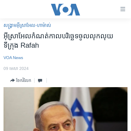
ភ្ជាប់​
ទៅ​
គេហទំព័រ​
សង្គ្រាម​អ៊ីស្រាអែល-ហាម៉ាស់
កម្ពុជា
ទាក់ទង
អ៊ីស្រាអែល​កំណត់​កាលបរិច្ឆេទ​ចូល​លុកលុយ​
រំលង​
អន្តរជាតិ
ទីក្រុង Rafah
និង​
អាមេរិក
ចូល​
VOA News
ទៅ​​
ចិន
ទំព័រ​
09 មេសា 2024
ហេឡូវីអូអេ
ព័ត៌មាន​​
ចែករំលែក
តែ​
កម្ពុជាច្នៃប្រតិដ្ឋ
ម្តង
ព្រឹត្តិការណ៍ព័ត៌មាន
រំលង​
និង​
ទូរទស្សន៍ / វីដេអូ​
ចូល​
វិទ្យុ / ផតខាសថ៍
ទៅ​
ទំព័រ​
កម្មវិធីទាំងអស់