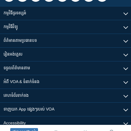
កម្មវិធី​ទូរទស្សន៍
កម្មវិធី​វិទ្យុ
ព័ត៌មាន​តាមប្រធានបទ​
រៀន​​អង់គ្លេស
ទទួល​ព័ត៌មាន​តាម
អំពី​ VOA & ទំនាក់ទំនង
គេហទំព័រ​​ទាក់ទង
ទាញយក​ App ផ្សេងៗ​របស់​ VOA
Accessibility