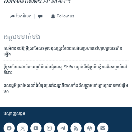
សារព័ត៌មាន Reuters, AP និង AFP។
ចែករំលែក
Follow us
អត្ថបទ​ទាក់ទង
ការ​អំពាវនាវ​ឱ្យ​អ៊ីស្រាអែល​ទទួល​ខុសត្រូវ​ចំពោះ​ការ​វាយ​ប្រហារ​នៅ​ហ្កាហ្សា​បាន​កើន
ឡើង
អ៊ីស្រាអែល​ដកទ័ព​ចេញ​ពី​តំបន់​មន្ទីរពេទ្យ Shifa បន្ទាប់ពី​ធ្វើ​ប្រតិបត្តិការ​ពីរ​សប្ដាហ៍​នៅ​
ទីនោះ
ពលរដ្ឋ​អ៊ីស្រាអែល​តវ៉ា​ធំបំផុត​ប្រឆាំង​រដ្ឋាភិបាល​តាំងពី​សង្គ្រាម​នៅ​ហ្កាហ្សា​បាន​ចាប់ផ្ដើម​
មក
បណ្តាញ​សង្គម