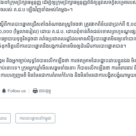
ដឹង​ទៅ​ក្រុម​ប្រឹក្សា​ធម្មនុញ្ញ ដើម្បីឲ្យ​ក្រុម​ប្រឹក្សា​ធម្មនុញ្ញ​ពិនិត្យ​នូវ​សេចក្ដី​សម្រេច​រ
រេច​របស់​ ​គ.ជ.ប​ ​ឡើង​វិញ​ទាំង​អស់​តែ​ម្ដង»។​
្ដីពី​ការ​បោះ​ឆ្នោត​ជ្រើស​តាំង​តំណាងរាស្ត្រ​ចែង​ថា​ ​ត្រូវ​ផាក​ពិន័យ​ជា​ប្រាក់​ពី ៥,០
០០០​ ​(ម្ភៃ​លាន​រៀល)​ ​ដោយ​ ​គ.ជ.ប.​ ​ដោយ​ពុំ​ទាន់​គិត​ដល់​ទោស​ព្រហ្មទណ្ឌ​ផ្ស
ោបាយ​ទុច្ចរិត​ដូចជា​ ​រារាំង​ប្រជា​ពលរដ្ឋដែល​មាន​សិទ្ធិ​បោះ​ឆ្នោត​មិន​ឲ្យ​ទៅ​បោះ​ឆ្នោ
​ទំនុក​ចិត្ត​លើ​ការ​បោះ​ឆ្នោត​និង​បង្ក​ការ​រំខាន​មិន​ឲ្យ​ដំណើរ​ការ​បោះ​ឆ្នោត​បាន។​
​សង្គម និង​អ្នក​ច្បាប់​សុទ្ធ​តែ​បាន​លើក​ឡើង​ថា ការ​ថត​ម្រាម​ដៃ​បង្ហោះ​ដោយ​ខ្លួន​ឯង 
បាប់​នោះ​ទេ។ ក្រុម​អ្នក​ឃ្លាំ​មើល​សង្គម​ទាំង​នោះ​ ក៏​បាន​លើក​ឡើង​ថា ការ​អំពាវនាវ និ
​ជា​ការ​បញ្ចេញ​មតិ មិន​មែន​ជា​ការ​គំរាម​កំហែង និង​មិន​មែន​ជា​ការ​បង្ខិតបង្ខំ​ណាម
Follow us
បោះពុម្ព
បាយ
​ការ​បោះឆ្នោត​​នៅ​កម្ពុជា