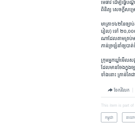
មេធាវី​ ​ដើម្បីធ្វើ​បណ្
ពិនិត្យ​ ​សេចក្ដី​សម្
មាត្រា១៤២​នៃ​ច្បាប់​ស
រៀល)​ ​ទៅ​ ​២០,០០០,
ណា​ដែល​តាម​គ្រប់​មធ្យ
ភាន់ច្រឡំ​នាំ​ឲ្យ​បាត់
ក្រុម​អ្នក​ឃ្លាំ​មើល
ដែល​មាន​ចែង​ក្នុង​ច្
ទាំង​នោះ​ ​គ្រាន់​តែ
ចែករំលែក
This item is part of
កម្ពុជា
នយោ