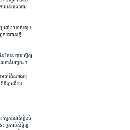
ដីកា​របស់តុលា​ការ​
ប្រឆាំង​៥​នាក់​ផ្សេង​
​ពួកគេ​បាន​ធ្វើ​
៊ុន សែន​ ​បាន​ស្នើ​ឲ្យ​
«ចលនា​នំ​បញ្ចុក»។
​មេធាវី​តំណាង​ឲ្យ​
ពិនិត្យ​លើ​ការ​
​កម្មការជាតិ​រៀប​ចំ​
​ ​ប្រគល់​សិទ្ធិ​ឲ្យ​