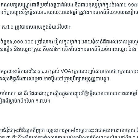
ិ​គណ​បក្ស​សង្គ្រោះ​ជាតិ​ប្រចាំ​ខេត្ត​បាត់​ដំបង​ ​និង​ជា​មនុស្ស​ម្នាក់​ក្នុង​ចំណោម​ ​១១៧
រ​កំពូល​ព្យួរ​សិទ្ធិ​ធ្វើ​នយោបាយ​រយៈ​ពេល​៥ឆ្នាំ​ ​ត្រូវ​រង​ការ​ផាក​ពិន័យ​១០លាន​រ
​គ.ជ.ប​ ​ត្រូវ​បាន​សរសេរ​ក្នុង​ន័យ​ដើម​ថា៖​
​ចំនួន​៥,០០០,០០០​ ​(ប្រាំ​លាន)​ ​រៀល​ក្នុង​ម្នាក់ៗ​ ​ដោយ​ពុំ​ទាន់​គិត​ដល់​ទោស​ព្រហ្
ារឿន​ ​និង​ឈ្មោះ​ ​គ្រុយ គឹមសាំង។​ ​លើក​លែង​ការ​ផាក​ពិន័យ​ចំពោះ​ឈ្មោះ​ ​ម៉ាង
គ្គ​លេខាធិការ​រង​នៃ​ ​គ.ជ.ប​ ​ប្រាប់​ ​VOA​ ​ក្រោយ​បញ្ចប់​សវនាការ​ថា​ ​ក្រោយ​ការ
សុខ​ចិត្ត​នឹង​ការ​សម្រេច​ ​អាច​ប្តឹង​ទៅ​ក្រុម​ប្រឹក្សា​ធម្មនុញ្ញ​ជា​បន្ត។​
ប់​លោក​ ​ជា ជីវ​ ​ដែល​ជា​បុគ្គល​ស្ថិត​ក្នុង​ការ​ព្យួរ​សិទ្ធិ​ធ្វើ​នយោបាយ​រយៈ​ពេល​៥ឆ្នាំ​
​ទៀត​ពី​ស្ថាប័ន​មិន​មែន​ ​គ.ជ.ប។​
ក្សា​ជំនុំជម្រះ​ពិនិត្យ​ឃើញ​ថា​ ​យុទ្ធនាការ​ម្រាម​ដៃ​ស្អាត​នេះ​ ​វា​ជា​ចលនា​នយោបាយ​ 
ីវ​ ​នឹង​ស្ថិត​នៅ​ក្នុង​ចំណាត់​ការ​របស់​ស្ថាប័ន​ពាក់​ព័ន្ធ​ផ្សេង​ទៀត​ក្រៅ​ពី​គ.ជ.ប។​