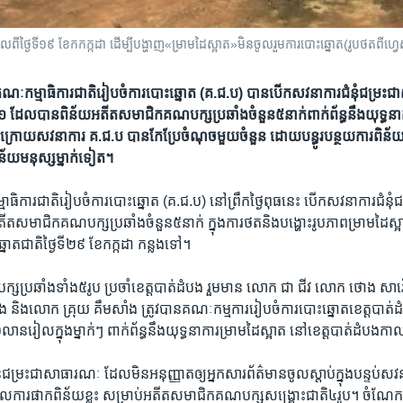
កាល​ពី​ថ្ងៃ​ទី​១៩ ខែកកក្កដា ដើម្បី​បង្ហាញ​«ម្រាមដៃស្អាត»​មិន​ចូលរួម​ការ​បោះឆ្នោត​(រូបថតពីហ
ះ​ ​គណៈកម្មាធិការ​ជាតិ​រៀប​ចំ​ការ​បោះ​ឆ្នោត​ ​(គ.ជ.ប)​ ​បាន​បើក​សវនាការ​ជំនុំជម្រះ
ដែល​បាន​ពិន័យ​អតីត​សមាជិក​គណ​បក្ស​ប្រឆាំង​ចំនួន​៥​នាក់​​ពាក់​ព័ន្ធ​នឹង​យុទ្ធនាការ
 ​ក្រោយ​សវនាការ​ ​គ.ជ.ប​ ​បាន​កែប្រែ​ចំណុច​មួយ​ចំនួន​ ​ដោយ​បន្ធូរ​បន្ថយ​ការ​ពិន័យ
ន័យ​មនុស្ស​ម្នាក់​ទៀត។
ធិការ​ជាតិ​រៀប​ចំ​ការ​បោះ​ឆ្នោត ​(គ.ជ.ប)​ ​នៅ​ព្រឹក​ថ្ងៃ​ពុធ​នេះ​ បើក​សវនាការ​ជំនុ
ត​សមាជិក​គណ​បក្ស​ប្រឆាំង​ចំនួន​៥​នាក់​ ​ក្នុង​ការ​ថត​និង​បង្ហោះ​រូបភាព​ម្រាម​ដៃ​
ោត​ជាតិ​ថ្ងៃ​ទី២៩​ ខែ​កក្កដា ​កន្លង​ទៅ។​
ប្រឆាំង​ទាំង​៥រូប​ ​ប្រចាំ​ខេត្ត​បាត់ដំបង​ ​រួម​មាន​ ​លោក​ ​ជា ជីវ​ ​លោក​ ​ថោង សា
 និង​លោក​ គ្រុយ គឹមសាំង​ ​ត្រូវ​បាន​គណៈ​កម្មការ​រៀបចំ​ការ​បោះ​ឆ្នោត​ខេត្ត​បាត់​ដ
​លាន​រៀល​ក្នុង​ម្នាក់ៗ​ ​ពាក់​ព័ន្ធ​នឹង​យុទ្ធនា​ការ​ម្រាម​ដៃ​ស្អាត​ ​នៅ​ខេត្ត​បាត់​ដំបង​កា
ជម្រះ​ជា​សាធារណៈ​ ​ដែល​មិន​អនុញ្ញាត​ឲ្យ​អ្នក​សារព័ត៌មាន​ចូល​ស្ដាប់​ក្នុង​បន្ទប់​សវនាក
ការ​ផាក​ពិន័យ​ខ្លះ​ ​សម្រាប់​អតីត​សមាជិក​គណ​បក្ស​សង្គ្រោះ​ជាតិ​៤​រូប។​ ​ចំណែក​ឈ្