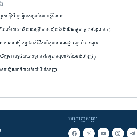
ទង
នោត​ឡើង​វិញ​ឡើយ​​សម្រាប់​​អាណត្តិ​ទី​៦​នេះ
យែង​ចំពោះ​ការ​និយាយ​ស្ដី​ពី​ការសង្ស័យ​នៃ​ដំណើរ​កម្ពុជា​ឆ្ពោះ​ទៅ​រដ្ឋ​ឯក​បក្ស
 ​សម រង្ស៊ី​ ​ស្បថ​ដាក់​ជីវិត​លើ​​តួលេខ​​ពល​រដ្ឋ​ចេញ​ទៅ​បោះឆ្នោត
​រក​​ឃើញ​​ថា​ លទ្ធផល​​បោះឆ្នោត​​នៅ​កម្ពុជា​​​បង្ក​ហានិភ័យ​​ខាង​​ហិរញ្ញវត្ថុ
​បង្កើត​​រដ្ឋាភិបាល​ថ្មី​នៅ​ដើម​ខែ​កញ្ញា
បណ្តាញ​សង្គម
ក