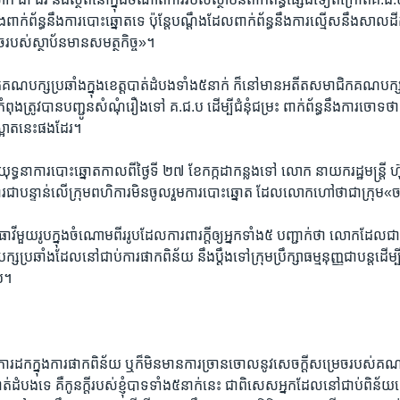
ាក់​ព័ន្ធ​នឹង​ការ​បោះ​ឆ្នោត​ទេ​ ​ប៉ុន្តែ​បណ្ដឹង​ដែល​ពាក់​ព័ន្ធ​នឹង​ការ​ល្មើស​នឹង​សាល​
ច​របស់​ស្ថាប័ន​មាន​សមត្ថកិច្ច»។
​គណ​បក្ស​ប្រឆាំង​ក្នុង​ខេត្ត​បាត់​ដំបង​ទាំង​៥​នាក់​ ​ក៏​នៅ​មាន​អតីត​សមាជិក​គណ​បក្ស​
កំពុង​ត្រូវ​បាន​បញ្ជូន​សំណុំ​រឿង​ទៅ​ ​គ.ជ.ប​ ​ដើម្បីជំនុំ​ជម្រះ​ ​ពាក់​ព័ន្ធ​នឹង​ការ​ចោទ​ថា
ស្អាត​នេះ​ផង​ដែរ។
ៃ​យុទ្ធនាការ​បោះឆ្នោត​កាល​ពី​ថ្ងៃ​ទី​ ២៧​ ​ខែ​កក្កដា​កន្លង​ទៅ​ ​លោក​ ​នាយក​រដ្ឋ​មន្ត្រី​ ​ហ
ការ​ជាបន្ទាន់​លើ​ក្រុម​ពហិការ​មិន​ចូល​រួម​ការ​បោះឆ្នោត​ ​ដែល​លោក​ហៅ​ថា​ជា​ក្រុម​
វី​មួយ​រូប​ក្នុង​ចំណោម​ពីរ​រូប​ដែល​ការពារ​ក្តី​ឲ្យ​អ្នក​ទាំង​៥ បញ្ជាក់​ថា​ ​លោក​ដែល​ជា
្រឆាំង​ដែល​នៅ​ជាប់​ការ​ផាក​ពិន័យ​ ​នឹង​ប្ដឹង​ទៅ​ក្រុម​ប្រឹក្សា​ធម្មនុញ្ញ​ជា​បន្ត​ដើម្បី
ប។​
​ដក​ក្នុង​ការ​ផាក​ពិន័យ​ ​ឬ​ក៏​មិន​មាន​ការ​ច្រាន​ចោល​នូវ​សេចក្ដី​សម្រេច​របស់​គណៈ
់​ដំបង​ទេ​ ​គឺ​កូន​ក្តី​របស់​ខ្ញុំ​បាទ​ទាំង​៥​នាក់​នេះ​ ​ជា​ពិសេស​អ្នក​ដែល​នៅ​ជាប់​ពិន័យ​នេះ