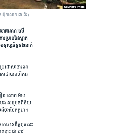
្វេសប៊ុក​លោក ជា ជីវ)
​ជា​សាធារណៈ​លើ​
​ម្រាម​ដៃ​ស្អាត​ ​
​មនុស្ស​ចំនួន​២​នាក់
ំ​ជម្រះ​ជា​សាធារណៈ​
ស្អាត​ដោយ​ពហិការ​
រឿន​ ​លោក​ ​ម៉ាង
ំបង​ ​សម្រេច​ពិន័យ​
ល​ពី​ចុងខែ​កក្កដា។​
ារ​ ​នៅ​ថ្ងៃ​ពុធ​នេះ​
មោះ​ ​ជា ជាវ​ ​