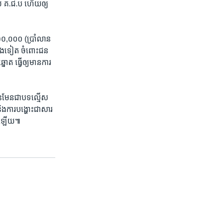
បស់​ ​គ.ជ.ប​ ​ហើយ​ឲ្យ​
០០,០០០​ ​(ប្រាំ​លាន​
េង​ទៀត​ ​ចំពោះ​ជន​
ត​ ​ធ្វើ​ឲ្យ​មាន​ការ​
មិន​មែន​ជា​បទ​ល្មើស
ង​ការ​បង្ហោះ​ជា​សារ​
ួយ​ឡើយ៕​