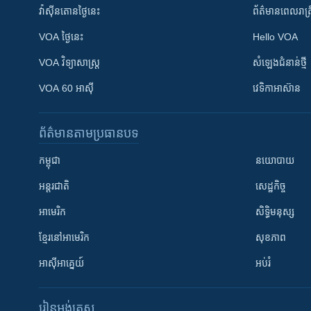
វ៉ាស៊ីនតោន​ថ្ងៃ​នេះ
ព័ត៌មាន​​ពេល​រាត្រ
VOA ថ្ងៃនេះ
Hello VOA
VOA ​វិទ្យាសាស្ត្រ
សំឡេង​ជំនាន់​ថ្មី
VOA 60 អាស៊ី
វេទិកា​អាស៊ាន
ព័ត៌មាន​តាមប្រធានបទ​
កម្ពុជា
នយោបាយ
អន្តរជាតិ
សេដ្ឋកិច្ច
អាមេរិក
សិទ្ធិមនុស្ស
ខ្មែរ​នៅអាមេរិក
សុខភាព
អាស៊ីអាគ្នេយ៍
អប់រំ
រៀន​​អង់គ្លេស