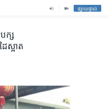
ផ្សាយផ្ទាល់
បក្ស​
​ដៃ​ស្អាត