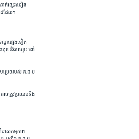
​នាក់​ផ្សេង​ទៀត​ ​
ៀល​ដ​ដែល។
មទណ្ឌ​ផ្សេង​ទៀត​
 ឈុន​ ​និង​ឈ្មោះ ពៅ
​សម្រេច​របស់​ ​គ.ជ.ប​
 ​អាច​ត្រូវ​ប្រឈម​នឹង​
​គឺ​ជា​សកម្មភាព​
 ​អញ្ចឹង​ ​គ.ជ.ប​ ​