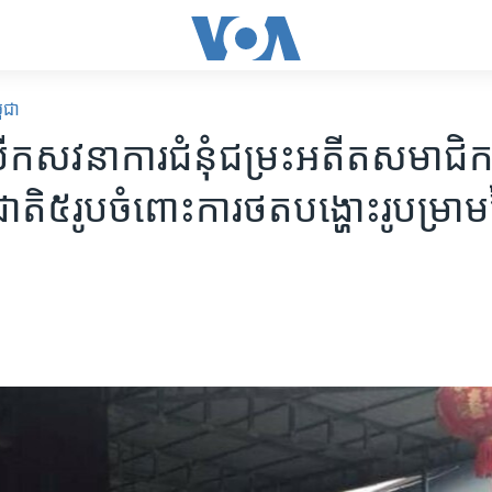
ពុជា
បើក​សវនាការ​ជំនុំជម្រះ​អតីត​សមាជិក​
ជាតិ​៥​រូបចំពោះ​ការ​ថត​បង្ហោះ​រូប​ម្រាម