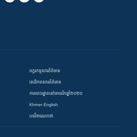
អក្ខរកម្មសារព័ត៌មាន
សេរីភាពសារព័ត៌មាន
ការបោះឆ្នោតនៅអាមេរិកឆ្នាំ២០២០
Khmer-English
បទវិចារណកថា