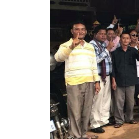
រចនា
សម្ព័ន្ធ​
រំលង​
និង​
ចូល​
ទៅ​
កាន់​
ទំព័រ​
ស្វែង​
រក