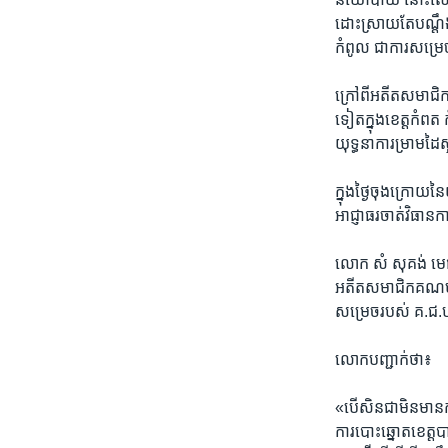
ដោះ​ស្រាយ​តែ​បណ្ដឹង​ព
កំពូល​ ​ជា​ការ​សម្រេ
​ក្រៅ​ពី​អតីត​សមាជិក
ទៀត​ក្នុង​ខេត្ត​កំពត​ ​
យុទ្ធនាការ​ម្រាម​ដៃ​
​ក្នុង​ថ្ងៃ​ចុង​ក្រោយ​ន
អាជ្ញាធរ​ចាត់​វិធាន​
លោក​ ​សំ សុគង់​ ​មេធា
អតីត​សមាជិក​គណ​បក្ស​ប
សម្រេច​របស់​ ​គ.ជ.
​លោក​បញ្ជាក់​ថា៖​
«បើសិនជា​មិន​មាន​ការ
ការ​បោះ​ឆ្នោត​ខេត្ត​បាត