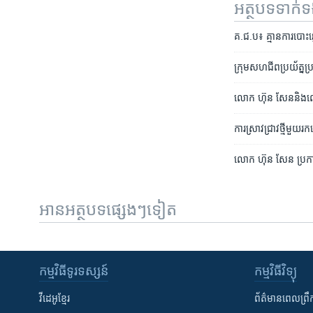
អត្ថបទ​ទាក់
គ.ជ.ប៖ គ្មាន​​ការ​បោះឆ្
ក្រុម​សហជីព​ប្រយ័ត្នប្រ
លោក ​ហ៊ុន សែន​និង​លោក​
ការ​ស្រាវជ្រាវ​​ថ្មី​​មួយ​
លោក​ ​ហ៊ុន សែន​ ​ប្រកាស​
អានអត្ថបទផ្សេងៗទៀត
កម្មវិធី​ទូរទស្សន៍
កម្មវិធី​វិទ្យុ
វីដេអូ​ខ្មែរ
ព័ត៌មាន​ពេល​ព្រឹ