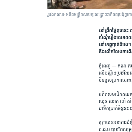
រូបឯកសារ៖ អតីត​មន្រ្តី​គណបក្ស​សង្រ្គោះជាតិ​ថត​រូប​ជុំគ្នា​
នៅ​ព្រឹក​ថ្ងៃ​ពុធ​នេ
សំណុំ​រឿង​លេខ​០០១​ ​
នៅ​ខេត្ត​បាត់​ដំបង។​
និង​លើក​លែង​ការ​ពិ
ភ្នំពេញ —
គណៈកម្មា
លើ​បណ្ដឹង​ប្រឆាំងអតី
មិន​ចូលរួម​ការ​បោះឆ្ន
អតីត​សមាជិក​គណ​បក្ស​
ឈុន​ ​លោក​ ​ពៅ តាំង​
ជា​ទឹក​ប្រាក់​ចំនួន​១០
​ក្រោយ​សវនាការ​ជំនុំ​
គ.ជ.ប ​បានកែ​សម្រួល