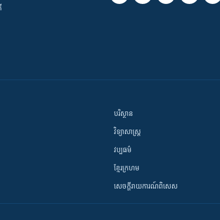
ី
បរិស្ថាន
វិទ្យាសាស្រ្ត
វប្បធម៌
ខ្មែរក្រហម
សេចក្តីរាយការណ៍ពិសេស