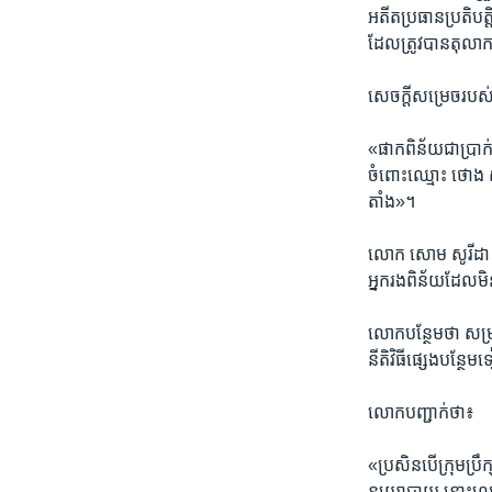
អតីត​ប្រធាន​ប្រតិបត្ត
ដែល​ត្រូវ​បានតុលា​កា
សេចក្ដី​សម្រេច​របស់​ 
«ផាក​ពិន័យ​ជា​ប្រាក់
ចំពោះ​ឈ្មោះ​ ​ថោង ស
តាំង»។
លោក​ ​សោម សូរីដា​ ​អ
​អ្នក​រង​ពិន័យ​ដែល​មិន​
​លោក​បន្ថែម​ថា​ ​សម្រា
នីតិ​វិធី​ផ្សេង​បន្ថែម
លោក​បញ្ជាក់​ថា៖​
«ប្រសិន​បើ​ក្រុម​ប្រឹ
នយោបាយ នោះ​លោក​ ​ជា ជ