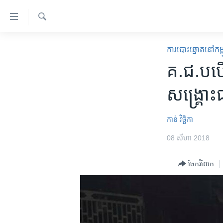
ភ្ជាប់​
ទៅ​
គេហទំព័រ​
ស្វែង​
កម្ពុជា
រក
​ការ​បោះឆ្នោត​​នៅ​កម្
ទាក់ទង
អន្តរជាតិ
គ.ជ.ប​​​
រំលង​
និង​
អាមេរិក
សង្គ្រោះ​
ចូល​
ចិន
ទៅ​​
ទំព័រ​
ហេឡូវីអូអេ
កាន់ វិច្ឆិកា
ព័ត៌មាន​​
កម្ពុជាច្នៃប្រតិដ្ឋ
08 សីហា 2018
តែ​
ម្តង
ព្រឹត្តិការណ៍ព័ត៌មាន
ចែករំលែក
រំលង​
ទូរទស្សន៍ / វីដេអូ​
និង​
ចូល​
វិទ្យុ / ផតខាសថ៍
ទៅ​
កម្មវិធីទាំងអស់
ទំព័រ​