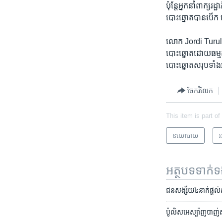
ប៉ុន្តែ​អ្នក​នាំពាក
បោះឆ្នោត​បាន​បើក ហ
លោក Jordi Turull អ
បោះឆ្នោត​ដោយ​ធម្ម
បោះឆ្នោត​សរុប​ទាំ
ចែករំលែក
This item is part of
នយោបាយ
អ
អត្ថបទ​ទាក់
ជនសង្ស័យ​៤​នាក់​ផ្តល់​
ប៉ូលិស​អេស្ប៉ាញ​បាញ់​ស