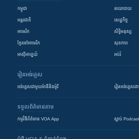
កម្ពុជា
នយោបាយ
អន្តរជាតិ
សេដ្ឋកិច្ច
អាមេរិក
សិទ្ធិមនុស្ស
ខ្មែរ​នៅអាមេរិក
សុខភាព
អាស៊ីអាគ្នេយ៍
អប់រំ
រៀន​​អង់គ្លេស
អង់គ្លេស​ជាមួយ​ម៉ានី​និង​ម៉ូរី
រៀន​​​​​​អង់គ្លេ
ទទួល​ព័ត៌មាន​តាម
កម្មវិធី​ព័ត៌មាន VOA App
ស្តាប់ Podcas