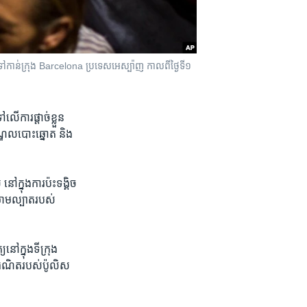
​ទៅ​កាន់​ក្រុង Barcelona ប្រទេស​អេស្ប៉ាញ កាលពី​ថ្ងៃទី១
ើ​ការ​ផ្តាច់​ខ្លួន​
ណ្ឌល​បោះឆ្នោត និង​
ក្នុង​ការ​ប៉ះទង្គិច​
យាមល្បាត​របស់​
ៅ​ក្នុង​ទីក្រុង
ធឺណិត​របស់​ប៉ូលិស​