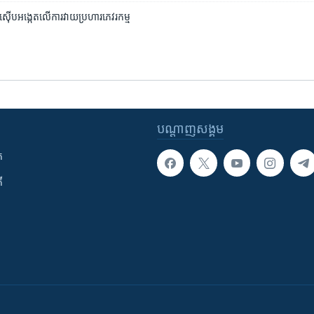
​ស៊ើបអង្កេត​លើ​ការ​វាយប្រហារ​ភេវរកម្ម
បណ្តាញ​សង្គម
ក
ី