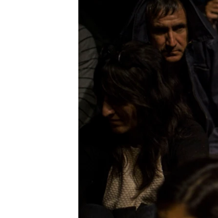
រចនា
សម្ព័ន្ធ​
រំលង​
និង​
ចូល​
ទៅ​
កាន់​
ទំព័រ​
ស្វែង​
រក