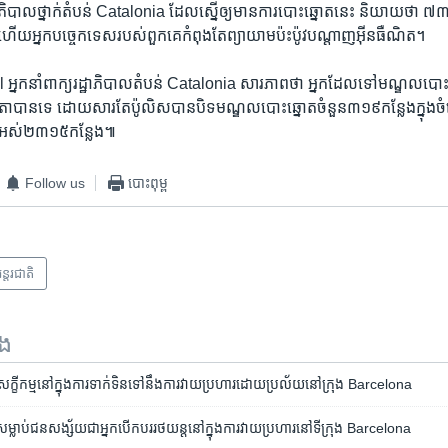
្យ​រដ្ឋាភិបាល​ថ្នាក់​តំបន់ Catalonia ដែល​ស្នើ​ឲ្យ​មាន​ការ​បោះឆ្នោត​នេះ និយាយ​ថា
ើយ​អ្នក​បច្ចេកទេស​របស់​ពួកគេ​កំពុង​តែ​ព្យាយាម​ប៉ះប៉ូវ​បណ្តាញ​អ៊ីនធឺណិត។ ​
្នក​នាំពាក្យ​រដ្ឋាភិបាល​តំបន់ Catalonia សារភាព​ថា អ្នក​ដែល​ទៅ​មណ្ឌល​បោះឆ
តា​បាន​ទេ ដោយសារ​តែ​ប៉ូលិស​បាន​បិទ​មណ្ឌល​បោះឆ្នោត​ចំនួន​៣១៩​កន្លែង​ក្នុ
ង​អស់​២៣១៥​កន្លែង៕
Follow us
បោះពុម្ព
ន្តរជាតិ
ទង
សក្ខីកម្ម​នៅ​ក្នុងការ​ទាក់​ទិន​ទៅនឹងការ​​វាយ​ប្រហារ​ដោយ​ប្រល័យ​នៅ​ក្រុង Barcelona
ម្លាប់​ជន​សង្ស័យជា​អ្នក​បើក​បរ​រថយន្ត​នៅ​ក្នុង​ការ​វាយ​ប្រហារ​នៅ​ទីក្រុង Barcelona