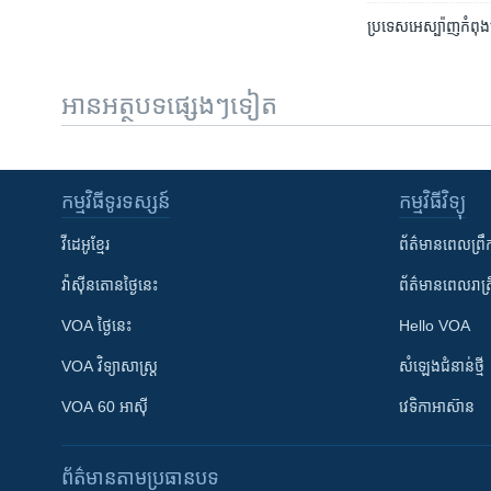
ប្រទេស​អេស្ប៉ាញ​កំពុង
អានអត្ថបទផ្សេងៗទៀត
កម្មវិធី​ទូរទស្សន៍
កម្មវិធី​វិទ្យុ
វីដេអូ​ខ្មែរ
ព័ត៌មាន​ពេល​ព្រឹ
វ៉ាស៊ីនតោន​ថ្ងៃ​នេះ
ព័ត៌មាន​​ពេល​រាត្រ
VOA ថ្ងៃនេះ
Hello VOA
VOA ​វិទ្យាសាស្ត្រ
សំឡេង​ជំនាន់​ថ្មី
VOA 60 អាស៊ី
វេទិកា​អាស៊ាន
ព័ត៌មាន​តាមប្រធានបទ​