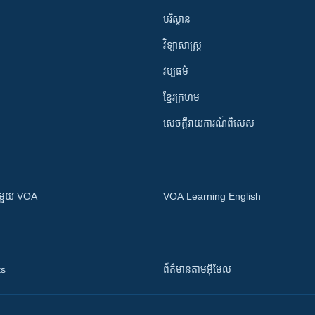
បរិស្ថាន
វិទ្យាសាស្រ្ត
វប្បធម៌
ខ្មែរក្រហម
សេចក្តីរាយការណ៍ពិសេស
ស​​ជាមួយ VOA
VOA Learning English
ts
ព័ត៌មាន​តាម​អ៊ីមែល