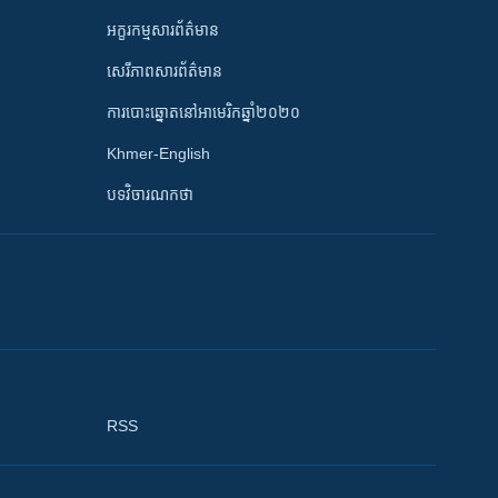
អក្ខរកម្មសារព័ត៌មាន
សេរីភាពសារព័ត៌មាន
ការបោះឆ្នោតនៅអាមេរិកឆ្នាំ២០២០
Khmer-English
បទវិចារណកថា
RSS