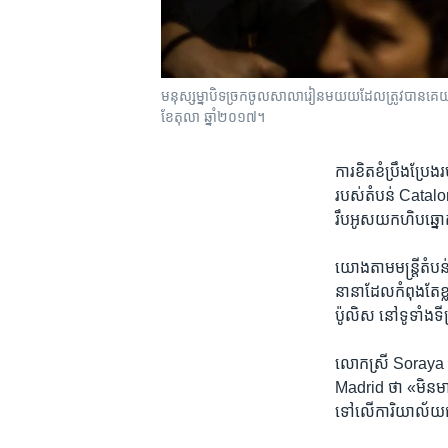
មនុស្ស​ម្នា​បិទ​ច្រក​ចូល​សាលារៀន​មយយ​ដែល​ត្រូវ​បាន​គេ​
ខែតុលា ឆ្នាំ២០១៧។
ការ​ខិតខំ​ប្រឹងប្រែង​រ
របស់​តំបន់ Catalon
រឹបអូស​យក​ហិប​ឆ្នោត 
យោង​តាម​មន្ត្រី​តំប
នានា​ដែល​កំពុង​តែ​ខ
ប៉ូលិស នៅ​ទូទាំង​ទី
លោកស្រី Soraya Sae
Madrid ថា «មិន​មាន​
ទៅ​លើ​ការិយាល័យ​ជំរឿ