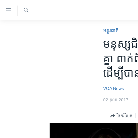
ភ្ជាប់​
ទៅ​
គេហទំព័រ​
ស្វែង​
កម្ពុជា
រក
អន្តរជាតិ
ទាក់ទង
អន្តរជាតិ
មនុស្ស​ជិ
រំលង​
និង​
អាមេរិក
គ្នា ពាក
ចូល​
ចិន
ទៅ​​
ដើម្បី​បា
ទំព័រ​
ហេឡូវីអូអេ
ព័ត៌មាន​​
កម្ពុជាច្នៃប្រតិដ្ឋ
តែ​
VOA News
ម្តង
ព្រឹត្តិការណ៍ព័ត៌មាន
02 តុលា 2017
រំលង​
ទូរទស្សន៍ / វីដេអូ​
និង​
ចែករំលែក
ចូល​
វិទ្យុ / ផតខាសថ៍
ទៅ​
កម្មវិធីទាំងអស់
ទំព័រ​