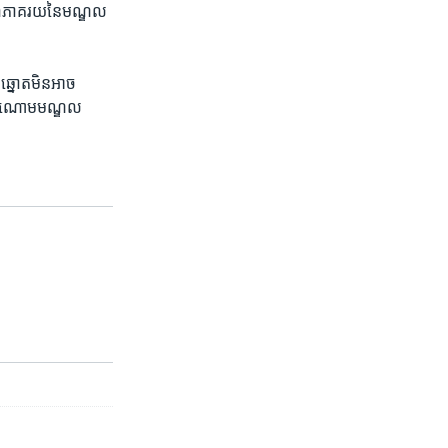
 ៧៣​ភាគរយ​នៃ​មណ្ឌល​
្នោត​មិន​អាច​
ង​ចំណោម​មណ្ឌល​