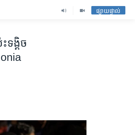
ផ្សាយផ្ទាល់
ះទង្គិច​
alonia