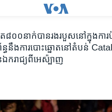
ត​៨០០​នាក់​បាន​រងរបួស​នៅ​ក្នុង​ការ​ប៉
់ព័ន្ធ​នឹង​ការ​បោះឆ្នោត​នៅ​តំបន់ Cat
ន​ឯករាជ្យ​ពី​អេស៉្បាញ