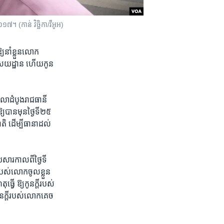
០១៧។ (កាន់ វិច្ឆិកា/វីអូអ)
​នាំ​ខ្លួន​លោក​
​អាសយដ្ឋាន​ ហើយ​កូន​
សាលាដំបូង​រាជធានី​
យ​បាន​មុន​ថ្ងៃ​ទី​២៥​
តិ​ ដើម្បី​ធានា​ដល់​
យសារ​កាលពី​ថ្ងៃ​ទី​
របស់​លោក​ចូល​ខ្លួន​
វើ ឱ្យ​កូន​ក្តី​របស់​
ន​ក្តី​របស់​លោក​គេច​