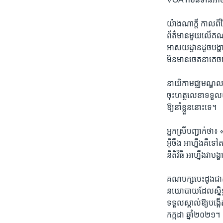
យ៉ាង​ណាក្តី កាលពី​ថ
ព័ត៌មាន​មួយ​លើ​គណនី
អាសយដ្ឋាន​ដូច​បង្ហា
មិន​មាន​ចេតនា​គេច
នាយិកា​មជ្ឈមណ្ឌល​សិ
ចុះ​ហត្ថលេខា​ទទួល​យក​
ឱ្យ​នាំ​ខ្លួន​នោះ​ទេ។ ​
អ្នកស្រី​បញ្ជាក់​ថា
អ៊ីចឹង អាហ្នឹង​គឺ​ទៅ​
នីតិវិធី ​អាហ្នឹង​វ
គណបក្ស​បេះ​ដូង​ជាតិ
នយោបាយ​ដែល​ស្និទ្ធ​
ទទួល​ស្គាល់​ឱ្យ​បង្កើ
កក្កដា ​ឆ្នាំ​២០២១។​