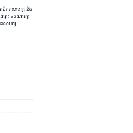
ៃ​សមាជិក​គណបក្ស ​និង​
ុប​ឈ្មោះ​ «គណបក្ស​
ពី​គណបក្ស​