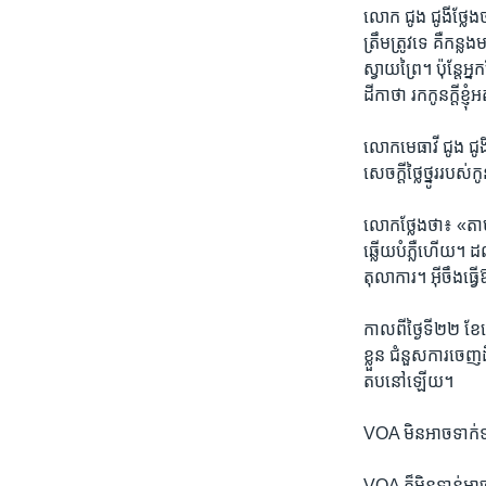
លោក​ ជូង ជូងី​ថ្លែង​
ត្រឹម​ត្រូវ​ទេ ​គឺ​កន្
ស្វាយព្រៃ។ ប៉ុន្តែ​អ
ដីកា​ថា​ ​រក​កូន​ក្តី​ខ
លោក​មេធាវី​ ជូង ជូងី ​
សេចក្តី​ថ្លៃ​ថ្នូរ​របស់​
លោក​ថ្លែង​ថា៖ «តាម​ពិត​
ឆ្លើយ​បំភ្លឺ​ហើយ។ ​ដល់​
តុលាការ។ អ៊ីចឹង​ធ្វើ​ឱ្យ
កាល​ពី​ថ្ងៃ​ទី​២២​ ខ
ខ្លួន​ ជំនួស​ការ​ចេញ​ដ
តប​នៅ​ឡើយ។​
VOA ​មិន​អាច​ទាក់ទង​
VOA ​ក៏​មិន​ទាន់​អាច