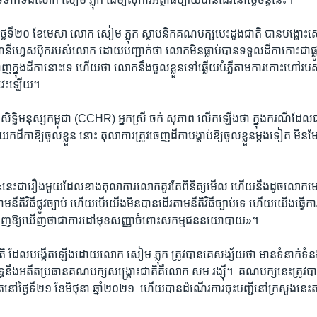
្ងៃ​ទី​២០ ​ខែ​មេសា ​លោក​ សៀម ភ្លុក​ ស្ថាបនិក​គណបក្ស​បេះដូង​ជាតិ ​បាន​បង្ហោះ​សេ
​ហ្វេសប៊ុក​របស់​លោក​ ដោយ​បញ្ជាក់​ថា​ លោក​មិន​ធ្លាប់​បាន​ទទួល​ដីកា​កោះ​ជា​ផ្លូវ
ញ​ក្នុង​ដីកា​នោះ​ទេ ហើយ​ថា​ លោក​នឹង​ចូល​ខ្លួន​ទៅ​ឆ្លើយ​បំភ្លឺ​តាម​ការ​កោះហៅ​រ
វេះ​ឡើយ។​
ទ្ធិ​មនុស្ស​កម្ពុជា ​(CCHR) ​អ្នកស្រី​ ចក់ សុភាព ​លើក​ឡើង​ថា​ ក្នុង​ករណី​ដែល​
ដីកា​ឱ្យ​ចូល​ខ្លួន​ នោះ​ តុលាការ​ត្រូវ​ចេញ​ដីកា​បង្គាប់​ឱ្យ​ចូល​ខ្លួន​ម្តង​ទៀត​ មិន​ម
៖ «នេះ​ជា​រឿង​មួយ​ដែល​ខាង​តុលាការ​លោក​គួរ​តែ​ពិនិត្យ​មើល​ ហើយ​នឹង​ដូច​លោក​មេធ
តាម​នីតិវិធី​ផ្លូវ​ច្បាប់ ​ហើយ​បើ​យើង​មិន​បាន​ដើរ​តាម​នីតិវិធី​ច្បាប់​ទេ​ ហើយ​យើង​ធ្វ
ា​បង្ហាញ​ឱ្យ​ឃើញ​ថាជា​ការ​ដៅ​មុខ​សញ្ញា​ចំពោះ​សកម្ម​ជន​នយោបាយ»។​
​ ដែល​បង្កើត​ឡើង​ដោយ​លោក​ សៀម ភ្លុក​ ត្រូវ​បាន​គេ​សង្ស័យ​ថា​ មាន​ទំនាក់ទំនង
នឹង​អតីត​ប្រធាន​គណបក្ស​សង្គ្រោះ​ជាតិ​គឺ​លោក​ សម រង្ស៊ី។ ​ គណបក្ស​នេះ​ត្រូវ​បាន
ត​នៅ​ថ្ងៃ​ទី​២១ ​ខែ​មិថុនា​ ឆ្នាំ២០២១ ​ ហើយ​បាន​ដំណើរការ​ចុះ​បញ្ជី​នៅ​ក្រសួង​នេះ​តាំង​ព