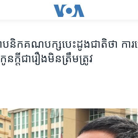
្ថាបនិក​គណបក្ស​បេះដូង​ជាតិ​ថា​ ការ​
ួន​កូនក្តី​ជា​រឿង​មិន​ត្រឹមត្រូវ​