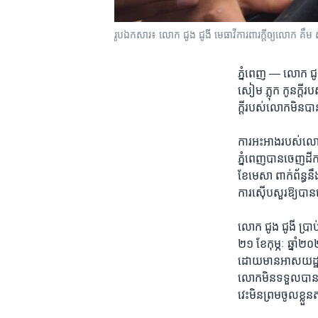
រូប​ឯកសារ៖ លោក​ ជូង ជូងី មេធាវី​ការពារ​ក្តី​ឲ្យ​លោក គឹម ស
ភ្នំពេញ —
​លោក​ ជូង
សៀម ភ្លុក ​កូន​ក្តី​
ក្តី​របស់​លោក​មិន​ប
ការ​អះអាង​របស់​លោក​ 
ភ្នំពេញ​បាន​ចេញ​ដីកា​ប
ខែ​មេសា​ ពាក់ព័ន្ធ​នឹ
ការ​ស៊ើបសួរ​ឱ្យ​ប
លោក​ ជូង ជូងី​ ប្រាប់ 
២១ ​ខែ​កុម្ភៈ ​ឆ្នាំ
ដោយ​មាន​អាសយដ្ឋាន​ត្រ
លោក​មិន​ទទួល​បាន​ដីក
វេះ​មិន​ព្រម​ចូល​ខ្ល