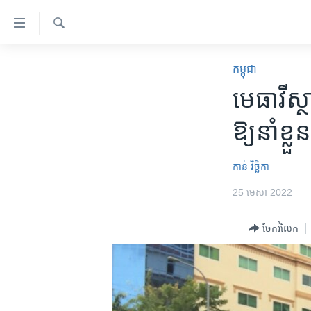
ភ្ជាប់​
ទៅ​
គេហទំព័រ​
ស្វែង​
កម្ពុជា
រក
កម្ពុជា
ទាក់ទង
អន្តរជាតិ
មេធាវី​ស
រំលង​
និង​
អាមេរិក
ឱ្យ​នាំ​ខ្ល
ចូល​
ចិន
ទៅ​​
ទំព័រ​
ហេឡូវីអូអេ
កាន់ វិច្ឆិកា
ព័ត៌មាន​​
កម្ពុជាច្នៃប្រតិដ្ឋ
25 មេសា 2022
តែ​
ម្តង
ព្រឹត្តិការណ៍ព័ត៌មាន
ចែករំលែក
រំលង​
ទូរទស្សន៍ / វីដេអូ​
និង​
ចូល​
វិទ្យុ / ផតខាសថ៍
ទៅ​
កម្មវិធីទាំងអស់
ទំព័រ​