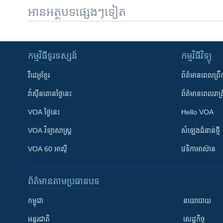
អានអត្ថបទផ្សេងៗទៀត
កម្មវិធី​ទូរទស្សន៍
កម្មវិធី​វិទ្យុ
វីដេអូ​ខ្មែរ
ព័ត៌មាន​ពេល​ព្រឹ
វ៉ាស៊ីនតោន​ថ្ងៃ​នេះ
ព័ត៌មាន​​ពេល​រាត្រ
VOA ថ្ងៃនេះ
Hello VOA
VOA ​វិទ្យាសាស្ត្រ
សំឡេង​ជំនាន់​ថ្មី
VOA 60 អាស៊ី
វេទិកា​អាស៊ាន
ព័ត៌មាន​តាមប្រធានបទ​
កម្ពុជា
នយោបាយ
អន្តរជាតិ
សេដ្ឋកិច្ច