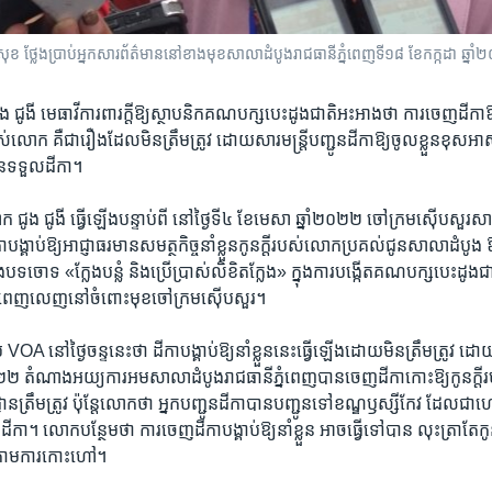
ុខ ថ្លែង​ប្រាប់​អ្នកសារព័ត៌មាន​នៅ​ខាង​មុខ​សាលា​ដំបូង​រាជធានី​ភ្នំពេញ​ទី១៨ ខែកក្កដា ឆ្នាំ២
​ ជូងី ​មេធាវី​ការពារ​ក្តី​ឱ្យ​ស្ថាបនិក​គណបក្ស​បេះដូង​ជាតិ​អះអាង​ថា ​ការ​ចេញ​ដីកា​ឱ្យ
របស់​លោក​ គឺ​ជា​រឿង​ដែល​មិន​ត្រឹមត្រូវ ​ដោយសារ​មន្រ្តី​បញ្ជូន​ដីកា​ឱ្យ​ចូល​ខ្លួន​ខុស
ាន​ទទួល​ដីកា។​
ជូង​ ជូងី ​ធ្វើ​ឡើង​បន្ទាប់​ពី​ នៅ​ថ្ងៃ​ទី​៤ ​ខែ​មេសា ​ឆ្នាំ​២០២២​ ចៅក្រម​ស៊ើបសួរ​
ង្គាប់​ឱ្យ​អាជ្ញាធរ​មាន​សមត្ថកិច្ច​នាំ​ខ្លួន​កូន​ក្តី​របស់​លោក​ប្រគល់​ជូន​សាលាដំបូង​ ឱ្
ង​បទ​ចោទ​ «ក្លែង​បន្លំ ​និង​ប្រើប្រាស់​លិខិត​ក្លែង» ​ក្នុង​ការបង្កើត​គណបក្ស​បេះដូង​ជា
ាន​ពេញលេញ​នៅ​ចំពោះ​មុខ​ចៅក្រម​ស៊ើបសួរ។​
​VOA​ នៅ​ថ្ងៃ​ចន្ទ​នេះ​ថា ​ដីកា​បង្គាប់​ឱ្យ​នាំ​ខ្លួន​នេះ​ធ្វើ​ឡើង​ដោយ​មិន​ត្រឹមត្រូវ ​ដោ
​២០២២ ​តំណាង​អយ្យការ​អម​សាលា​ដំបូង​រាជធានី​ភ្នំពេញ​បាន​ចេញ​ដីកា​កោះ​ឱ្យ​កូនក្តី​
ឹមត្រូវ ប៉ុន្តែ​លោក​ថា​ អ្នក​បញ្ជូន​ដីកា​បាន​បញ្ជូន​ទៅ​ខណ្ឌ​ឫស្សីកែវ​ ដែល​ជា​ហេតុ​ធ្
ា។​ លោក​បន្ថែម​ថា ការ​ចេញ​ដីកា​បង្គាប់​ឱ្យ​នាំ​ខ្លួន​ អាច​ធ្វើ​ទៅ​បាន​ លុះ​ត្រាតែ​កូ
ួន​តាម​ការ​កោះ​ហៅ។​