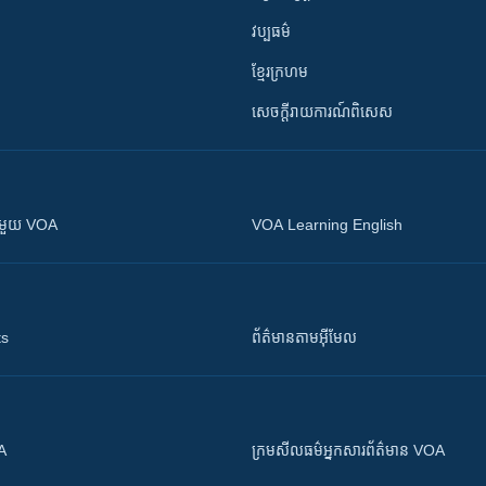
វប្បធម៌
ខ្មែរក្រហម
សេចក្តីរាយការណ៍ពិសេស
ស​​ជាមួយ VOA
VOA Learning English
ts
ព័ត៌មាន​តាម​អ៊ីមែល
OA
ក្រម​​​សីលធម៌​​​អ្នក​​​សារព័ត៌មាន VOA