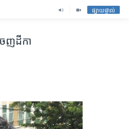
ផ្សាយផ្ទាល់
ចេញ​ដីកា​