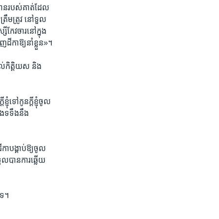
្ឋាន​របស់​គាត់​ដែល​
ត្រឹម​ត្រូវ នៅ​ទួល​
ីកែវ​ចារ​នៅ​ក្នុង​
​ដីកា​ឱ្យ​នាំ​ខ្លួន»។​
ល់​កិត្តិយស​ និង​
ទៅ​កូន​ក្តី​ខ្ញុំ​ចូល​
រឹង​ទទឹង​នឹង​
ា​បង្គាប់​ឱ្យ​ចូល​
ទទួល​បាន​ការ​ឆ្លើយ​
​ទេ។