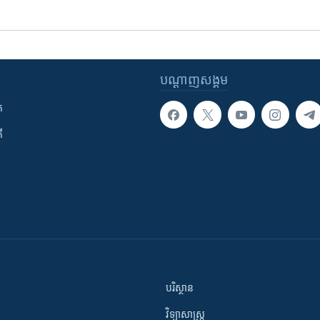
បណ្តាញ​សង្គម
ក
ី
បរិស្ថាន
វិទ្យាសាស្រ្ត