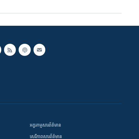
អក្ខរកម្មសារព័ត៌មាន
សេរីភាពសារព័ត៌មាន