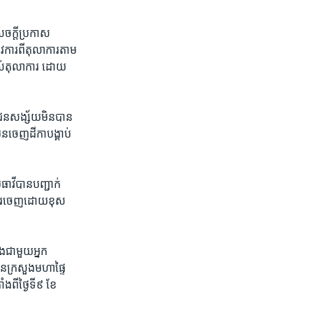
ចក្តី​ប្រកាស​
​ការ​ពី​តុលាការ​តាម​
បស់​តុលាការ​ ដោយ​
ជន​សង្ស័យ​មិន​បាន​
ែន​ចេញ​ដីកា​បង្គាប់​
ាវី​បាន​បញ្ជាក់​
ើ​ការ​ចេញ​ដោយ​ខុស​
​ជាមួយ​អ្នក​
​ក្រសួង​មហា​ផ្ទៃ​
ី​ថ្ងៃ​ទី​៩ ​ខែ​