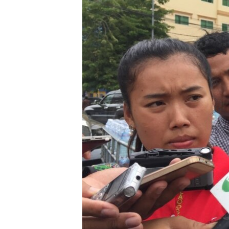
រចនា
សម្ព័ន្ធ​
រំលង​
និង​
ចូល​
ទៅ​
កាន់​
ទំព័រ​
ស្វែង​
រក