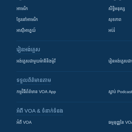
អាមេរិក
សិទ្ធិមនុស្ស
ខ្មែរ​នៅអាមេរិក
សុខភាព
អាស៊ីអាគ្នេយ៍
អប់រំ
រៀន​​អង់គ្លេស
អង់គ្លេស​ជាមួយ​ម៉ានី​និង​ម៉ូរី
រៀន​​​​​​អង់គ្លេ
ទទួល​ព័ត៌មាន​តាម
កម្មវិធី​ព័ត៌មាន VOA App
ស្តាប់ Podcas
អំពី​ VOA & ទំនាក់ទំនង
អំពី​ VOA
ធម្មនុញ្ញ​នៃ V