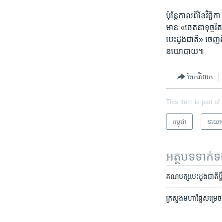
ប៉ុន្តែ​កាល​ពី​ខែ​វិច
មាន​ «ចេតនា​ទុច្ចរិ
បេះដូង​ជាតិ»​ ចេញ​ព
នយោបាយ៕
ចែករំលែក
This item is part of
កម្ពុជា
នយោ
អត្ថបទ​ទាក់
គណបក្ស​បេះដូង​ជាតិ​ប្តឹ
ក្រសួង​មហាផ្ទៃ​សម្រេច​