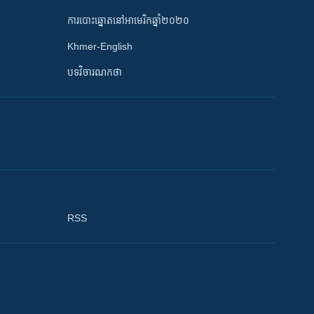
ការបោះឆ្នោតនៅអាមេរិកឆ្នាំ២០២០
Khmer-English
បទវិចារណកថា
RSS