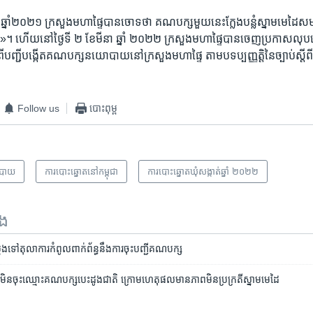
្ឆិកា ​ឆ្នាំ​២០២១​ ក្រសួង​មហា​ផ្ទៃ​បាន​ចោទ​ថា​ គណ​បក្ស​មួយ​នេះ​ក្លែង​បន្លំ​ស្នាម​មេដ
ត»។​ ហើយ​នៅ​ថ្ងៃទី​ ២​ ខែ​មីនា​ ឆ្នាំ​ ២០២២​ ក្រសួង​មហាផ្ទៃ​បាន​ចេញ​ប្រកាស​ល
ី​បញ្ជី​បង្កើត​គណបក្ស​នយោបាយ​នៅ​ក្រសួង​មហាផ្ទៃ​ តាម​បទប្បញ្ញត្តិ​នៃ​ច្បាប់​ស្តី
Follow us
បោះពុម្ព
បាយ
​ការ​បោះឆ្នោត​​នៅ​កម្ពុជា
ការបោះឆ្នោតឃុំសង្កាត់ឆ្នាំ ២០២២
ទង
ង​ទៅ​តុលាការ​កំពូល​ពាក់​ព័ន្ធ​នឹង​ការ​ចុះ​បញ្ជី​គណបក្ស​
​មិន​ចុះ​ឈ្មោះ​គណបក្ស​បេះដូង​ជាតិ ក្រោម​ហេតុ​ផល​មាន​ភាព​មិន​ប្រក្រតី​ស្នាម​មេដៃ