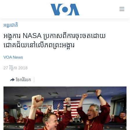
ភ្ជាប់​
ទៅ​
គេហទំព័រ​
អន្តរជាតិ
កម្ពុជា
ទាក់ទង
អង្គការ NASA ប្រកាស​ពី​ការចុះចត​ដោយ​
រំលង​
អន្តរជាតិ
ជោគជ័យ​នៅលើ​ភពព្រះអង្គារ
និង​
អាមេរិក
ចូល​
VOA News
ទៅ​​
ចិន
ទំព័រ​
27 វិច្ឆិកា 2018
ហេឡូវីអូអេ
ព័ត៌មាន​​
ចែករំលែក
តែ​
កម្ពុជាច្នៃប្រតិដ្ឋ
ម្តង
ព្រឹត្តិការណ៍ព័ត៌មាន
រំលង​
និង​
ទូរទស្សន៍ / វីដេអូ​
ចូល​
វិទ្យុ / ផតខាសថ៍
ទៅ​
ទំព័រ​
កម្មវិធីទាំងអស់