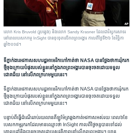
រចនា
សម្ព័ន្ធ​
Khmer English
រំលង​
និង​
បណ្តាញ​សង្គម
ចូល​
លោក Kris Bruvold (រូប​ឆ្វេង) និង​លោក Sandy Krasner ដែល​ជា​វិស្វករ​សាទរ​
ទៅ​
នៅ​ពេល​បេសកកម្ម InSight បាន​ចុះ​ចុត​លើ​ភព​ព្រះ​អង្គារ កាលពី​ថ្ងៃទី២៦ ខែវិច្ឆិកា
កាន់​
ឆ្នាំ២០១៨។
ទំព័រ​
ភាសា
ស្វែង​
ទីភ្នាក់ងារ​អវកាស​សហរដ្ឋអាមេរិក​ហៅកាត់​ថា NASA បាន​ថ្លែង​ថា​ការរ៉ុករក​
រក
ថ្មី​ចុងក្រោយ​បំផុត​របស់​ខ្លួន​នៅក្នុង​ភពព្រះអង្គារ​បាន​ចុះចត​ដោយ​ទទួល​
ជោគជ័យ នៅលើ​ភពក្រហម​មួយ​នេះ។
ទីភ្នាក់ងារ​អវកាស​សហរដ្ឋអាមេរិក​ហៅកាត់​ថា NASA បាន​ថ្លែង​ថា​ការរ៉ុករក​
ថ្មី​ចុងក្រោយ​បំផុត​របស់​ខ្លួន​នៅក្នុង​ភពព្រះអង្គារ​បាន​ចុះចត​ដោយ​ទទួល​
ជោគជ័យ នៅលើ​ភពក្រហម​មួយ​នេះ។
បន្ទាប់​ពី​ធ្វើ​ដំណើរ​រាប់រយលាន​គីឡូម៉ែត្រ​ឆ្លងកាត់​អវកាស​អស់​រយៈពេល៦ខែ
បេសកកម្ម​រុករក​ដែល​មាន​ឈ្មោះ​ថា InSight កាល​ពី​ថ្ងៃចន្ទ​បាន​ទៅ​ដល់​
គោលដៅ​និង​បាន​ចុះចត​ដោយ​សុវត្ថិភាព​នៅលើ​ភពព្រះអង្គារ។ យាន