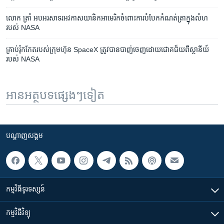
លោក ត្រាំ​ អបអរសាទរ​អវកាសយានិក​អាមេរិក​ចំពោះ​ការ​បំបែក​កំណត់​ត្រា​ក្នុង​លំហ​
របស់​ NASA
គ្រាប់​រ៉ុកកែតរបស់​ក្រុមហ៊ុន ​SpaceX ​​ត្រូវ​បាន​បាញ់​ចេញ​ដោយ​ជោគជ័យ​ពី​ស្ថានីយ៍​​
របស់​ NASA
អានអត្ថបទផ្សេងៗទៀត
បណ្តាញ​សង្គម
កម្មវិធី​ទូរទស្សន៍
កម្មវិធី​វិទ្យុ