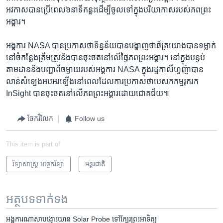
អវកាស​បានប្រើ​ពេល​៦នាទីកន្លះ​ដើម្បី​ចូល​ទៅក្នុង​បរិយាកាស​របស់​ភពព្រះ
អង្គារ។
អង្គការ NASA បាន​ប្រកាស​ថា​ទិន្នន័យ​បាន​បង្ហាញ​ថា​ឆ័ត្រយោង​បាន​ទម្លាក់​
នៅ​ចំ​កន្លែង​ត្រឹមត្រូវ​និង​បាន​ចុះចតនៅលើ​ផ្ទៃ​ភពព្រះអង្គារ។ នៅក្នុង​បន្ទប់​
តាមដាន​និង​បញ្ជា​ពី​ចម្ងាយ​របស់​អង្គការ NASA ​ក្នុង​រដ្ឋកាលីហ្វញ៉ា​បាន​
លាន់​សំឡេង​អបអរ​ឡើង​នៅពេល​ដែល​ការប្រកាស​ថា​បេសកកម្ម​រុករក
InSight បាន​ចុះចត​នៅ​លើ​ភព​ព្រះអង្គារ​ដោយ​ជោគជ័យ៕
ចែករំលែក
Follow us
This item is part of
វិទ្យាសាស្ត្រ បច្ចេកវិទ្យា
អន្តរជាតិ
អត្ថបទ​ទាក់ទង
អង្គការ​ណាសា​បង្ហោះ​យាន​ Solar Probe ​ទៅក្បែរ​ព្រះអាទិត្យ​