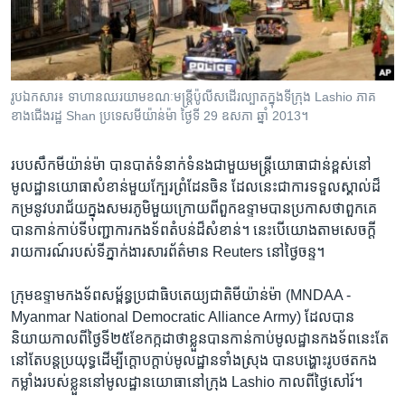
រចនា
សម្ព័ន្ធ​
Khmer English
រំលង​
និង​
បណ្តាញ​សង្គម
ចូល​
រូបឯកសារ៖ ទាហានឈរយាមខណៈមន្ត្រីប៉ូលីសដើរល្បាតក្នុងទីក្រុង Lashio ភាគ
ទៅ​
ខាងជើងរដ្ឋ Shan ប្រទេសមីយ៉ាន់ម៉ា ថ្ងៃទី 29 ឧសភា ឆ្នាំ 2013។
កាន់​
ទំព័រ​
ភាសា
របប​សឹក​មីយ៉ាន់ម៉ា បាន​បាត់​ទំនាក់ទំនង​ជាមួយ​មន្ត្រី​យោធា​ជាន់ខ្ពស់​នៅ​
ស្វែង​
មូលដ្ឋាន​យោធា​សំខាន់​មួយ​ក្បែរ​ព្រំដែន​ចិន ​ដែល​នេះ​ជាការ​ទទួលស្គាល់ដ៏​
រក
កម្រ​នូវ​បរាជ័យ​ក្នុង​សមរភូមិ​មួយ​ក្រោយ​ពី​ពួកឧទ្ទាម​បាន​ប្រកាស​ថា​ពួកគេ​
បាន​កាន់កាប់​ទីបញ្ជាការ​កងទ័ព​តំបន់​ដ៏​សំខាន់។ នេះ​បើ​យោង​តាម​សេចក្តី​
រាយការណ៍​របស់​ទី​ភ្នាក់ងារ​សារព័ត៌មាន​ Reuters នៅ​ថ្ងៃ​ចន្ទ។
ក្រុមឧទ្ទាម​កងទ័ព​សម្ព័ន្ធ​ប្រជាធិបតេយ្យ​ជាតិ​មីយ៉ាន់ម៉ា​ (MNDAA -
Myanmar National Democratic Alliance Army) ដែល​បាន​
និយាយ​កាល​ពី​ថ្ងៃទី២៥​ខែ​កក្កដា​ថា​ខ្លួន​បាន​កាន់កាប់​មូលដ្ឋាន​កងទ័ព​នេះ​តែ​
នៅ​តែ​បន្ត​ប្រយុទ្ធ​ដើម្បី​ក្តោបក្តាប់​មូលដ្ឋាន​ទាំងស្រុង បាន​បង្ហោះ​រូបថត​កង
កម្លាំង​របស់​ខ្លួន​នៅ​មូលដ្ឋាន​យោធា​នៅ​ក្រុង​ Lashio កាល​ពី​ថ្ងៃ​សៅរ៍។