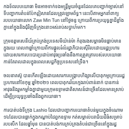
កងទ័ព​របប​យោធា មិន​អាច​ទាក់ទង​មន្ត្រី​មួយ​ចំនួន​ដែល​គេ​បញ្ជាក់​ច្បាស់​នៅ​
ទីបញ្ជាការ​តំបន់​ប៉ែក​ឦសាន​ដែល​ត្រូវ​ឡោមព័ទ្ធ។ នេះបើ​តាម​អ្នក​នាំពាក្យ​
របប​យោធា​លោក Zaw Min Tun នៅ​ថ្ងៃ​ចន្ទ ក្រោយ​ពី​ការ​ប្រយុទ្ធ​គ្នា​ដ៏ខ្លាំង
ក្លា​នៅក្នុង​និង​ជុំវិញ​ទីក្រុងនោះ​អស់រាប់​សប្តាហ៍​មក។
ក្រុម​ឧត្តមសេនីយ៍​គ្រប់គ្រង់​ប្រទេស​មីយ៉ាន់ម៉ា កំពុង​រង​សម្ពាធ​មិន​ធ្លាប់​មាន ​
ក្នុង​រយៈពេល​៣​ឆ្នាំ​ក្រោយ​ពី​ការ​ផ្តួលរំលំ​រដ្ឋាភិបាល​ស៊ីវិល​ដោយ​រដ្ឋប្រហារ​
ដោយសារ​ការ​បះបោរ​ប្រដាប់​អាវុធ​ប្រឆាំង​នឹង​ការ​ត្រួតត្រា​របស់​របប​យោធា
កាន់តែ​រាលដាល​ក្នុង​ពេល​សេដ្ឋកិច្ច​ប្រទេស​នៅ​ទ្រឹង។
ចលនា​តស៊ូ​ បានកើតឡើង​ដោយសារ​ការ​បង្រ្កាប​ហិង្សា​លើ​បាតុកម្ម​ក្រោយ​រដ្ឋ
ប្រហារ​នៅ​ខែកុម្ភៈ​ឆ្នាំ​២០២១ ពេល​បាតុករ​វ័យក្មេង​រាប់ពាន់​នាក់ បានកាន់​
អាវុធ​និង​រួមកម្លាំង​គ្នា​ជាមួយ​ក្រុមឧទ្ទាម​ជាតិ​សាសន៍​ជាច្រើន​ដែល​មាន​ស្រាប់
ដើម្បី​ប្រយុទ្ធ​ប្រឆាំងនឹង​ពួកយោធា។
ការបាត់បង់​ទីក្រុង​ Lashio ដែល​ជា​បញ្ជាការ​យោធា​តំបន់​មួយ​ក្នុង​ចំណោម​
១៤​ដែល​បាន​ធ្លាក់ក្នុង​កណ្តាប់ដៃ​ពួកឧទ្ទាម កត់សម្គាល់​បរាជ័យ​ដ៏​ធំ​សម្រាប់​
របបសឹក ដែល​ឆ្នាំ​មុន បាន​បាត់បង់​ការ​គ្រប់គ្រង​តំបន់​ជាច្រើន​នៅ​ក្នុងរដ្ឋ