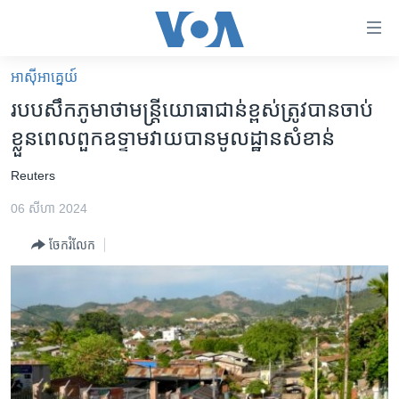
ភ្ជាប់​
ទៅ​
គេហទំព័រ​
អាស៊ី​អាគ្នេយ៍
កម្ពុជា
ទាក់ទង
របបសឹក​ភូមា​ថា​មន្ត្រី​យោធា​ជាន់ខ្ពស់​ត្រូវ​បាន​ចាប់
រំលង​
អន្តរជាតិ
ខ្លួន​ពេល​ពួកឧទ្ទាម​វាយ​បាន​​មូលដ្ឋាន​សំខាន់
និង​
អាមេរិក
ចូល​
​Reuters
ទៅ​​
ចិន
ទំព័រ​
06 សីហា 2024
ហេឡូវីអូអេ
ព័ត៌មាន​​
ចែករំលែក
តែ​
កម្ពុជាច្នៃប្រតិដ្ឋ
ម្តង
ព្រឹត្តិការណ៍ព័ត៌មាន
រំលង​
និង​
ទូរទស្សន៍ / វីដេអូ​
ចូល​
វិទ្យុ / ផតខាសថ៍
ទៅ​
ទំព័រ​
កម្មវិធីទាំងអស់