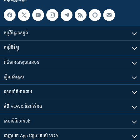
កម្មវិធី​ទូរទស្សន៍
កម្មវិធី​វិទ្យុ
ព័ត៌មាន​តាមប្រធានបទ​
រៀន​​អង់គ្លេស
ទទួល​ព័ត៌មាន​តាម
អំពី​ VOA & ទំនាក់ទំនង
គេហទំព័រ​​ទាក់ទង
ទាញយក​ App ផ្សេងៗ​របស់​ VOA