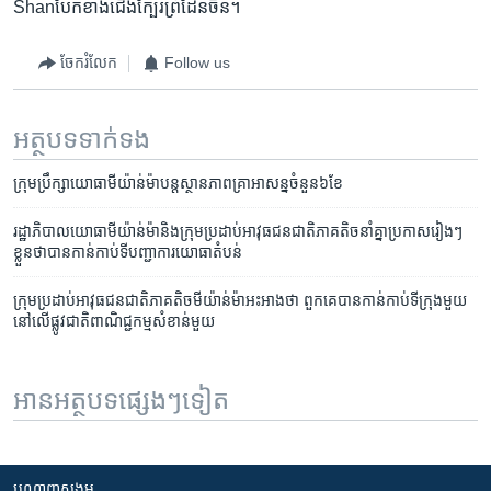
Shan​ប៉ែក​ខាង​ជើង​ក្បែរ​ព្រំដែន​ចិន។
ចែករំលែក
Follow us
អត្ថបទ​ទាក់ទង
ក្រុម​ប្រឹក្សា​យោធាមីយ៉ាន់ម៉ា​បន្ត​ស្ថានភាព​គ្រាអាសន្ន​ចំនួន៦ខែ
រដ្ឋាភិបាល​យោធា​មីយ៉ាន់ម៉ា​និង​ក្រុម​ប្រដាប់​អាវុធ​ជនជាតិ​ភាគតិច​នាំគ្នា​ប្រកាស​រៀងៗ​
ខ្លួន​ថា​បាន​កាន់កាប់​ទីបញ្ជាការ​យោធា​តំបន់
ក្រុម​ប្រដាប់​អាវុធ​ជនជាតិ​ភាគតិច​មីយ៉ាន់ម៉ា​អះអាង​ថា ​ពួកគេ​បាន​កាន់កាប់​ទីក្រុងមួយ​
នៅលើ​ផ្លូវជាតិ​ពាណិជ្ជកម្ម​សំខាន់​មួយ
អានអត្ថបទផ្សេងៗទៀត
បណ្តាញ​សង្គម