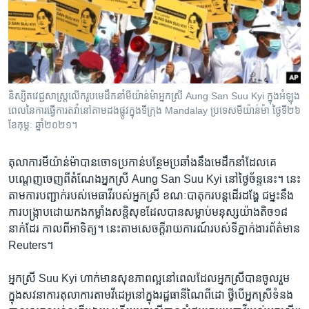
រចនា
សម្ព័ន្ធ​
Khmer English
រំលង​
និង​
បណ្តាញ​សង្គម
ចូល​
ទៅ​
និស្សិត​វេជ្ជសាស្ត្រ​លើក​រូប​មេដឹកនាំ​មីយ៉ាន់ម៉ា​អ្នកស្រី Aung San Suu Kyi ក្នុង​អំឡុង
កាន់​
ពេល​នៃ​ការ​ធ្វើ​ការ​តវ៉ា​នៅ​តាម​ដង​ផ្លូវ​ក្នុង​ទីក្រុង Mandalay ប្រទេស​មីយ៉ាន់ម៉ា ថ្ងៃទី២៦
ទំព័រ​
ខែកុម្ភៈ ឆ្នាំ២០២១។
ភាសា
ស្វែង​
រក
តុលាការ​មីយ៉ាន់ម៉ា​បាន​ចោទ​ប្រកាន់បន្ថែម​ប្រឆាំង​នឹង​មេដឹកនាំ​ដែល​គេ​
បណ្តេញ​ចេញពី​តំណែង​អ្នកស្រី Aung San Suu Kyi នៅ​ថ្ងៃ​ច័ន្ទ​នេះ។ នេះ​
តាម​ការ​បញ្ជាក់​របស់មេធាវី​របស់​អ្នកស្រី ខណៈ​បាតុករ​បន្តដើរ​ដង្ហែ ជម្នះ​នឹង
ការ​បង្ក្រាប​ដោយ​កងកម្លាំង​សន្តិសុខ​ដែល​បាន​សម្លាប់​មនុស្ស​យ៉ាង​តិច​១៨​
នាក់​ដែរ ​កាល​ពីអាទិត្យ។ នេះ​តាម​សេចក្តី​រាយការណ៍​របស់​ទីភ្នាក់ងារ​ព័ត៌មាន
Reuters។
អ្នកស្រី Suu Kyi ហាក់​មាន​សុខភាព​ល្អ​នៅ​ពេល​ដែល​អ្នកស្រី​បាន​ចូលរួម​
ក្នុង​សវនាការ​តុលាការ​តាម​វីដេអូ​នៅ​ក្នុង​រដ្ឋធានី​ណៃពីដោ ថ្វី​បើ​អ្នកស្រី​ទំនង​