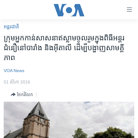
ភ្ជាប់​
ទៅ​
គេហទំព័រ​
អន្តរជាតិ
កម្ពុជា
ទាក់ទង
ក្រុម​អ្នក​កាន់​សាសនាឥស្លាម​ចូលរួម​ក្នុង​ពិធី​អន្តរ
រំលង​
អន្តរជាតិ
ជំនឿ​នៅ​បារាំង និង​អ៊ីតាលី​ ដើម្បី​បង្ហាញ​សាមគ្គី
និង​
អាមេរិក
ភាព
ចូល​
ទៅ​​
ចិន
VOA News
ទំព័រ​
ហេឡូវីអូអេ
ព័ត៌មាន​​
01 សីហា 2016
តែ​
កម្ពុជាច្នៃប្រតិដ្ឋ
ម្តង
ចែករំលែក
ព្រឹត្តិការណ៍ព័ត៌មាន
រំលង​
និង​
ទូរទស្សន៍ / វីដេអូ​
ចូល​
វិទ្យុ / ផតខាសថ៍
ទៅ​
ទំព័រ​
កម្មវិធីទាំងអស់