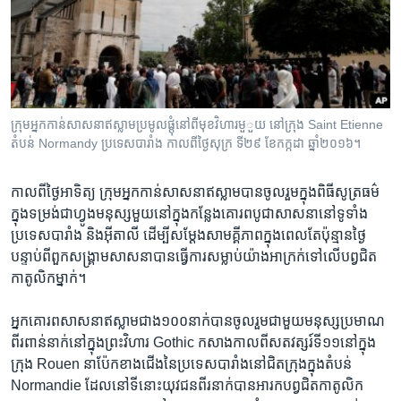
រចនា
សម្ព័ន្ធ​
Khmer English
រំលង​
និង​
បណ្តាញ​សង្គម
ចូល​
ទៅ​
ក្រុម​អ្នកកាន់សាសនា​ឥស្លាម​ប្រមូលផ្តុំ​នៅ​ពីមុខ​វិហារមួួយ នៅ​ក្រុង Saint Etienne
កាន់​
តំបន់ Normandy ប្រទេស​បារាំង កាល​ពី​ថ្ងៃ​សុក្រ ទី២៩ ខែ​កក្កដា ឆ្នាំ​២០១៦។
ទំព័រ​
ភាសា
ស្វែង​
កាលពីថ្ងៃ​អាទិត្យ​ ក្រុម​អ្នកកាន់សាសនា​ឥស្លាម​បានចូល​រួមក្នុង​ពិធី​សូត្រ​ធម៌​
រក
ក្នុង​ទម្រង់​ជា​ហ្វូងមនុស្ស​មួយ​នៅ​ក្នុង​កន្លែង​គោរព​បូជា​សាសនា​នៅ​ទូទាំង
ប្រទេស​បារាំង​ និង​អ៊ីតាលី​ ដើម្បី​សម្តែង​សាមគ្គីភាព​ក្នុង​ពេល​តែ​ប៉ុន្មាន​ថ្ងៃ​
បន្ទាប់​ពី​ពួក​សង្រ្គាម​សាសនា​បាន​ធ្វើ​ការ​សម្លាប់​យ៉ាង​អាក្រក់​ទៅ​លើ​បព្វជិត​
កាតូលិកម្នាក់។
អ្នក​គោរព​សាសនា​ឥស្លាម​ជាង​១០០នាក់​បាន​ចូល​រួម​ជាមួយ​មនុស្សប្រមាណ​
ពីរ​ពាន់​នាក់នៅ​ក្នុង​ព្រះវិហារ​ Gothic កសាង​កាល​ពី​សតវត្សរ៍​ទី​១១​នៅ​ក្នុង​
ក្រុង Rouen នា​ប៉ែក​ខាង​ជើង​នៃប្រទេស​បារាំ​ងនៅជិត​ក្រុងក្នុង​តំបន់
Normandie ដែល​នៅ​ទីនោះយុវជន​ពីរ​នាក់បាន​អារ​ក​បព្វជិតកាតូលិក​