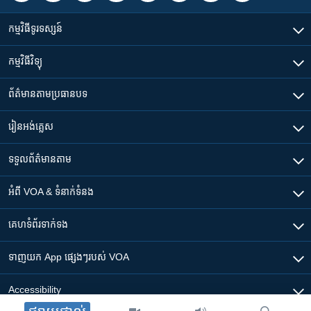
កម្មវិធី​ទូរទស្សន៍
កម្មវិធី​វិទ្យុ
ព័ត៌មាន​តាមប្រធានបទ​
រៀន​​អង់គ្លេស
ទទួល​ព័ត៌មាន​តាម
អំពី​ VOA & ទំនាក់ទំនង
គេហទំព័រ​​ទាក់ទង
ទាញយក​ App ផ្សេងៗ​របស់​ VOA
Accessibility