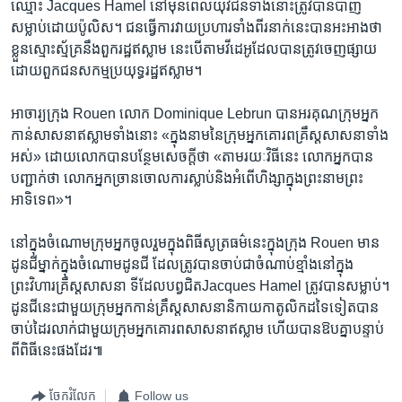
ឈ្មោះ Jacques Hamel នៅ​មុន​ពេល​យុវជន​ទាំង​នោះត្រូវ​បាន​បាញ់
សម្លាប់​ដោយ​ប៉ូលិស។ ជន​ធ្វើការ​វាយ​ប្រហារ​ទាំង​ពីរ​នាក់នេះបានអះអាង​ថា
ខ្លួនស្មោះស្ម័គ្រ​នឹង​ពួក​រដ្ឋឥស្លាម នេះ​បើតាម​វីដេអូ​ដែលបាន​ត្រូវចេញ​ផ្សាយ​
ដោយ​ពួក​ជនសកម្មប្រយុទ្ធរដ្ឋឥស្លាម។
អាចារ្យ​ក្រុង Rouen លោក Dominique Lebrun បាន​អរគុណ​ក្រុម​អ្នក
កាន់សាសនា​ឥស្លាម​ទាំង​នោះ​ «ក្នុង​នាម​នៃ​ក្រុម​អ្នកគោរព​គ្រឹស្តសាសនា​ទាំង​
អស់» ដោយ​លោក​បានបន្ថែមសេចក្តី​ថា «តាមរយៈ​វិធីនេះ​ លោកអ្នក​បាន​
បញ្ជាក់ថា ​លោកអ្នក​ច្រាន​ចោល​ការ​ស្លាប់និង​អំពើហិង្សា​ក្នុង​ព្រះនាម​ព្រះ
អាទិទេព»។
នៅក្នុងចំណោម​ក្រុម​អ្នកចូល​រួមក្នុង​ពិធី​សូត្រធម៌​នេះ​ក្នុង​ក្រុង Rouen មាន​
ដូនជី​ម្នាក់​ក្នុង​ចំណោមដូនជី​ ដែលត្រូវ​បាន​ចាប់ជា​ចំណាប់ខ្មាំង​នៅក្នុង
ព្រះវិហារ​គ្រឹស្តសាសនា ទី​ដែលបព្វជិត​Jacques Hamel ត្រូវ​បាន​សម្លាប់។
ដូនជីនេះ​ជាមួយ​ក្រុម​អ្នកកាន់គ្រឹស្តសាសនា​និកាយកាតូលិក​ដទៃ​ទៀតបាន​
ចាប់ដៃ​រលាក់​ជាមួយ​ក្រុម​អ្នកគោរព​សាសនា​ឥស្លាម ហើយ​បាន​ឱប​គ្នា​បន្ទាប់​
ពី​ពិធីនេះផងដែរ៕
ចែករំលែក
Follow us