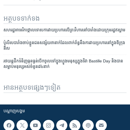
អត្ថបទ​ទាក់ទង
សហរដ្ឋ​អាមេរិក​ថ្កោល​ទោស​ការ​វាយប្រហារ​លើ​ព្រះ​វិហារ​នៅ​បារាំង​ដោយ​ក្រុម​រដ្ឋ​ឥស្លាម
ប៉ូលិស​បារាំង​ចាប់​ខ្លួន​ជនសង្ស័យ​៣​នាក់​ដែល​ពាក់ព័ន្ធ​នឹង​ការវាយប្រហារ​នៅ​ក្នុង​ទីក្រុង​
នីស
រថយន្ត​ដឹក​ទំនិញ​ធុន​ធ្ងន់​បើក​ចូល​ទៅ​ក្នុង​ហ្វូង​មនុស្ស​ក្នុង​ទិវា Bastille Day និង​បាន​
សម្លាប់​មនុស្ស​អស់​ចំនួន​៨៤​នាក់
អានអត្ថបទផ្សេងៗទៀត
បណ្តាញ​សង្គម