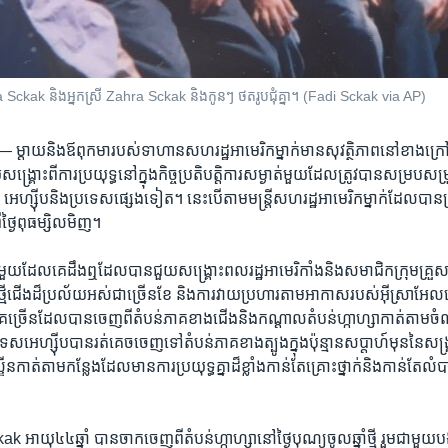
 Sckak និងអ្នកស្រី Zahra Sckak និងកូនៗ ថតរូបជុំគ្នា។ (Fadi Sckak via AP)
ន —
ម្តាយ​និង​ឪពុកមា​របស់​ទាហាន​សហរដ្ឋ​អាមេរិក​ម្នាក់​មាន​សុវត្ថិភាព​នៅ​ខាង​ក្រៅ​ត
ួយសង្គ្រោះ​ពី​ការប្រយុទ្ធ​នៅ​ក្នុង​កិច្ចប្រតិបត្តិការ​សម្ងាត់​មួយ​ដែល​ត្រូវ​បាន​សម្រប
េហ្ស៊ីប​និង​ប្រទេស​ផ្សេង​ទៀត។ នេះ​បើ​តាម​មន្ត្រី​សហរដ្ឋ​អាមេរិក​ម្នាក់​ដែល​បាន​ប្រ
ថ្ងៃ​ពុធ​ម្សិលមិញ។
ការ​មួយ​ដែល​គេ​ដឹងឮ​ដែល​បាន​ជួយ​សង្គ្រោះ​ពលរដ្ឋ​អាមេរិកាំង​និង​សមាជិក​ក្រុម​គ្រួសា​ជិ
្មើជើង​ដ៏​ប្រល័យ​អស់​ជា​ច្រើន​ខែ ​និង​ការវាយ​ប្រហារ​តាម​អាកាស​របស់​អ៊ីស្រាអែល​នៅ​
ាគច្រើន​ដែល​បាន​ចេញពី​តំបន់​ភាគ​ខាងជើង​និង​កណ្តាល​តំបន់​ហ្កាហ្សា​កាត់តាម​ចំ
េស​អេហ្ស៊ីប​បាន​រត់គេចចេញ​ទៅតំបន់​ភាគ​ខាង​ត្បូង​ក្នុង​ប៉ុន្មាន​សប្តាហ៍​មុន​នៃ​សង
ីន​កាត់តាម​កន្លែង​ដែល​មាន​ការប្រយុទ្ធ​គ្នា​ដ៏​ខ្លាំង​កាន់តែ​គ្រោះថ្នាក់​និង​កាន់តែ​លំ
អាយុ៤៤ឆ្នាំ ​បានចាកចេញ​ពី​តំបន់​ហ្កាហ្សា​នៅ​ថ្ងៃ​បុណ្យ​ចូលឆ្នាំ​ថ្មី រួម​ជាមួយ​បងប្