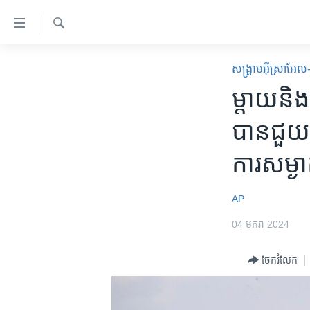
ភ្ជាប់​
ទៅ​
គេហទំព័រ​
ស្វែង​
កម្ពុជា
រក
សង្គ្រាម​អ៊ីស្រាអែ
ទាក់ទង
អន្តរជាតិ
ម្តាយនិង
រំលង​
និង​
អាមេរិក
បានជួយសង្
ចូល​
ចិន
ទៅ​​
ការសម្ងា
ទំព័រ​
ហេឡូវីអូអេ
ព័ត៌មាន​​
កម្ពុជាច្នៃប្រតិដ្ឋ
តែ​
AP
ម្តង
ព្រឹត្តិការណ៍ព័ត៌មាន
04 មករា 2024
រំលង​
ទូរទស្សន៍ / វីដេអូ​
និង​
ចែករំលែក
ចូល​
វិទ្យុ / ផតខាសថ៍
ទៅ​
កម្មវិធីទាំងអស់
ទំព័រ​