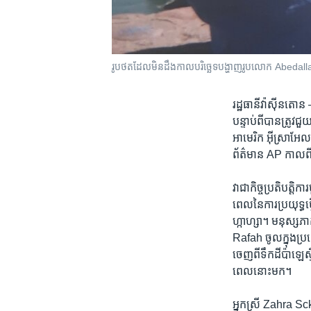
រូបថតដែលមិនដឹងកាលបរិច្ឆេទបង្ហាញ​រូបលោក Abedalla
រដ្ឋធានីវ៉ាស៊ីនតោ
បន្ទាប់ពី​បាន​ត្រូវ​ជ
អាមេរិក អ៊ីស្រាអែល អ
ព័ត៌មាន ​AP​ កាលពី​
វា​ជា​កិច្ចប្រតិបត្តិ
ពេល​នៃ​ការប្រយុទ្ធ​ថ
ហ្កាហ្សា។ មនុស្ស​ភ
Rafah ចូល​ក្នុង​ប្រទ
ចេញ​ពី​ទឹកដី​ប៉ាឡេស្ទ
ពេល​នោះ​មក។
អ្នកស្រី Zahra Sckak 