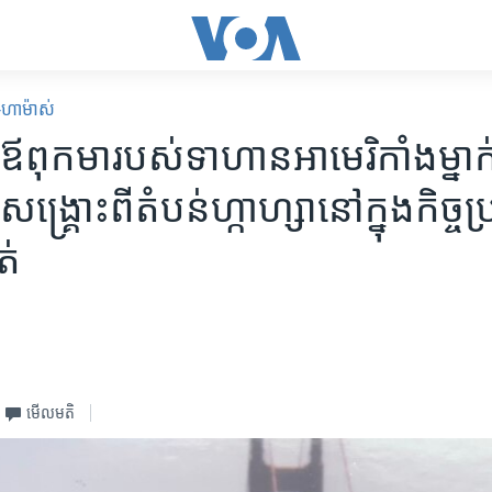
ល-ហាម៉ាស់
ឪពុកមារបស់ទាហានអាមេរិកាំងម្នាក់ត
គ្រោះពីតំបន់ហ្កាហ្សានៅក្នុងកិច្ចប្រ
ត់
មើល​មតិ