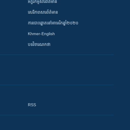
អក្ខរកម្មសារព័ត៌មាន
សេរីភាពសារព័ត៌មាន
ការបោះឆ្នោតនៅអាមេរិកឆ្នាំ២០២០
Khmer-English
បទវិចារណកថា
RSS