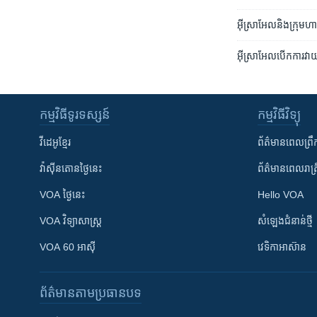
អ៊ីស្រាអែលនិងក្រុមហាម
អ៊ីស្រាអែលបើកការវាយប្
កម្មវិធី​ទូរទស្សន៍
កម្មវិធី​វិទ្យុ
វីដេអូ​ខ្មែរ
ព័ត៌មាន​ពេល​ព្រឹ
វ៉ាស៊ីនតោន​ថ្ងៃ​នេះ
ព័ត៌មាន​​ពេល​រាត្រ
VOA ថ្ងៃនេះ
Hello VOA
VOA ​វិទ្យាសាស្ត្រ
សំឡេង​ជំនាន់​ថ្មី
VOA 60 អាស៊ី
វេទិកា​អាស៊ាន
ព័ត៌មាន​តាមប្រធានបទ​