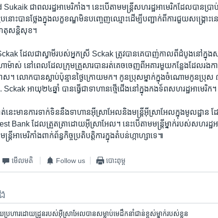
d Sukaik ជា​ពលរដ្ឋ​អាមេរិកាំង។ នេះ​បើ​តាម​មន្ត្រី​សហរដ្ឋ​អាមេរិក​ដែល​បាន​ប្រាប់​
រូបនោះ​បាន​ថ្លែង​ក្នុង​លក្ខខណ្ឌ​មិន​បញ្ចេញ​ឈ្មោះ​ដើម្បី​បញ្ជាក់​ពី​ការជួយ​សង្គ្រោះ​ន
តុ​សន្តិសុខ។
ដែល​ជា​ស្វាមី​របស់​អ្នកស្រី Sckak ​ត្រូវ​បានគេ​បាញ់​កាលពី​ដំបូង​នៅ​ក្នុង​សង្
ុម​ហាម៉ាស់ នៅពេលដែល​ក្រុម​គ្រួសារ​បាន​រត់គេចចេញ​ពី​អគារ​មួយ​កន្លែង​ដែល​រងការ
។ លោក​បាន​ស្លាប់​ប៉ុន្មាន​ថ្ងៃ​ក្រោយ​មក។ កូនប្រុស​ម្នាក់​ក្នុង​ចំណោម​កូនប្រុស ​៣
Sckak អាយុ២៤ឆ្នាំ​ បាន​ធ្វើ​ជា​ទាហាន​ថ្មើជើង​នៅ​ក្នុង​កងទ័ព​សហរដ្ឋ​អាមេរិក។
្ងាត់​នេះ​មាន​ការទាក់ទិន​នឹង​ទាហាន​អ៊ីស្រាអែល​និង​មន្ត្រី​អ៊ីស្រាអែល​ក្នុង​មូលដ្ឋាន ​ដែ
West Bank ដែល​ត្រួតត្រា​ដោយ​អ៊ីស្រាអែល។ នេះ​បើ​តាម​មន្ត្រី​ម្នាក់​របស់​សហរដ្ឋ​
ត្រី​អាមេរិកាំង​ពាក់ព័ន្ធ​កិច្ចប្រតិបត្តិការ​ក្នុង​តំបន់​ហ្កាហ្សា​ទេ៕
មើល​មតិ
Follow us
បោះពុម្ព
ទង
យប្រហារដោយដ្រូនរបស់អ៊ីស្រាអែលបានសម្លាប់មេដឹកនាំជាន់ខ្ពស់ម្នាក់របស់ខ្លួន