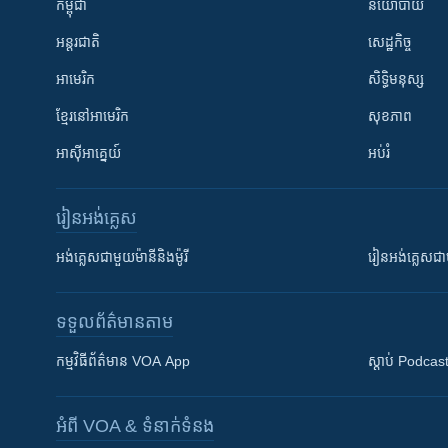
កម្ពុជា
នយោបាយ
អន្តរជាតិ
សេដ្ឋកិច្ច
អាមេរិក
សិទ្ធិមនុស្ស
ខ្មែរ​នៅអាមេរិក
សុខភាព
អាស៊ីអាគ្នេយ៍
អប់រំ
រៀន​​អង់គ្លេស
អង់គ្លេស​ជាមួយ​ម៉ានី​និង​ម៉ូរី
រៀន​​​​​​អង់គ្លេ
ទទួល​ព័ត៌មាន​តាម
កម្មវិធី​ព័ត៌មាន VOA App
ស្តាប់ Podcas
អំពី​ VOA & ទំនាក់ទំនង