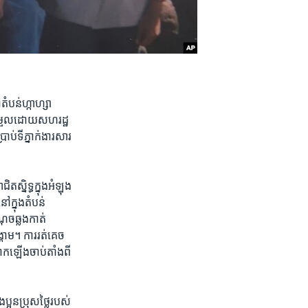
ំបន់​ហ្កាហ្សា​
​សម្រួល​ដោយ​សហរដ្ឋ​
ាប់​ទីភ្នាក់ងារ​សារ
តស្និទ្ធ​ក្នុង​អំឡុង
ក្នុង​តំបន់​
ណុច​ឆ្លងកាត់
្គ្រាម។ ការរត់គេច
បាក​ឡើង​ចាប់តាំង​ពី​
អូន​ប្រុស​ថ្លៃ​របស់​