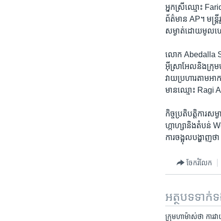
អ្នក​ស្រី​ឈ្មោះ Fari
ព័ត៌មាន AP។ មន្ត្រី​
សម្ងាត់​ដោយ​មូលហេ
លោក Abedalla Sckak 
អ៊ីស្រាអែល​និង​ក្រ
វាយ​ប្រហារ​តាម​អាកាស
មាន​ឈ្មោះ Ragi A. 
កិច្ចប្រតិបត្តិការ​សម
ហ្កាហ្សា​និង​តំបន់ 
ការចង្អុល​បង្ហាញ​ថា មន្
ចែករំលែក
អត្ថបទ​ទាក់
ក្រុមហាម៉ាស់ថា ការវា