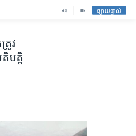
ផ្សាយផ្ទាល់
្រូវ
តិបត្តិ