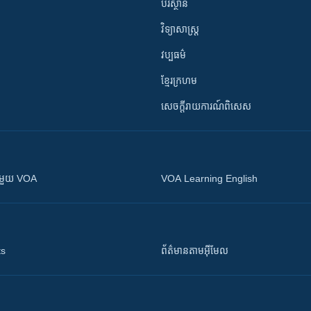
បរិស្ថាន
វិទ្យាសាស្រ្ត
វប្បធម៌
ខ្មែរក្រហម
សេចក្តីរាយការណ៍ពិសេស
ស​​ជាមួយ VOA
VOA Learning English
ts
ព័ត៌មាន​តាម​អ៊ីមែល