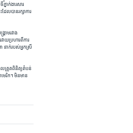
ទីភ្នាក់ងារ​សារ
េះ​ដែល​បាន​រក្សា​ការ
គ្រាម​រវាង​
វាយ​ប្រហារ​ពី​ការ
 នាក់​របស់​អ្នក​ស្រី
ល​ត្រួតពិនិត្យ​តំបន់​
អាមេរិក។ មិន​មាន​