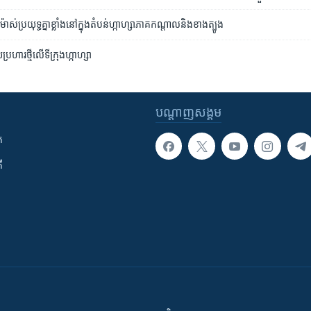
៉ាស់ប្រយុទ្ធគ្នាខ្លាំងនៅក្នុងតំបន់ហ្កាហ្សាភាគកណ្តាលនិងខាងត្បូង
រហារថ្មីលើទីក្រុងហ្កាហ្សា
បណ្តាញ​សង្គម
ក
ី