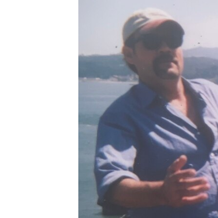
រចនា
សម្ព័ន្ធ​
រំលង​
និង​
ចូល​
ទៅ​
កាន់​
ទំព័រ​
ស្វែង​
រក