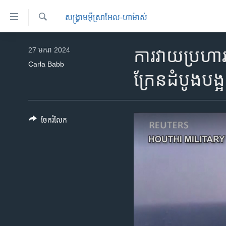
ភ្ជាប់​
សង្គ្រាម​អ៊ីស្រាអែល-ហាម៉ាស់
ទៅ​
គេហទំព័រ​
ស្វែង​
កម្ពុជា
រក
27 មករា 2024
ការវាយប្រហារន
ទាក់ទង
អន្តរជាតិ
Carla Babb
រំលង​
ក្រែនដំបូងបង្អស
និង​
អាមេរិក
ចូល​
ចិន
ទៅ​​
ទំព័រ​
ហេឡូវីអូអេ
ចែករំលែក
ព័ត៌មាន​​
កម្ពុជាច្នៃប្រតិដ្ឋ
តែ​
ម្តង
ព្រឹត្តិការណ៍ព័ត៌មាន
រំលង​
ទូរទស្សន៍ / វីដេអូ​
និង​
ចូល​
វិទ្យុ / ផតខាសថ៍
ទៅ​
កម្មវិធីទាំងអស់
ទំព័រ​