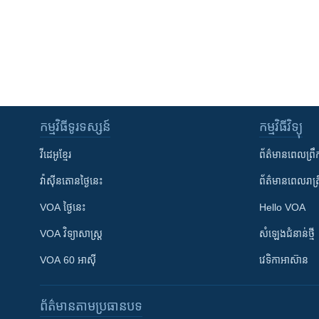
កម្មវិធី​ទូរទស្សន៍
កម្មវិធី​វិទ្យុ
វីដេអូ​ខ្មែរ
ព័ត៌មាន​ពេល​ព្រឹ
វ៉ាស៊ីនតោន​ថ្ងៃ​នេះ
ព័ត៌មាន​​ពេល​រាត្រ
VOA ថ្ងៃនេះ
Hello VOA
VOA ​វិទ្យាសាស្ត្រ
សំឡេង​ជំនាន់​ថ្មី
VOA 60 អាស៊ី
វេទិកា​អាស៊ាន
ព័ត៌មាន​តាមប្រធានបទ​