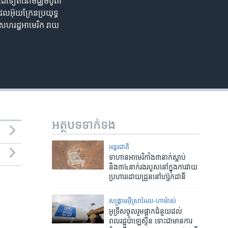
្សេងទៀតនៅមជ្ឈិមបូព៌ា
ែលអ៊ុយក្រែនប្រយុទ្ធ
តិសហរដ្ឋអាមេរិក រាយ
អត្ថបទ​ទាក់ទង
អន្តរជាតិ
ទាហានអាមេរិកាំង៣នាក់ស្លាប់
និង៣៤នាក់រងរបួសនៅក្នុងការវាយ
ប្រហារដោយដ្រូននៅហ្ស៊កដានី
សង្គ្រាម​អ៊ីស្រាអែល-ហាម៉ាស់
អូទ្រីសចូលរួមផ្អាកជំនួយដល់
ពលរដ្ឋប៉ាឡេស្ទីន ទោះជាមានការ