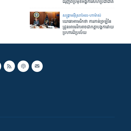
ជំរុញពីប្រមុខអង្គការសហប្រជាជាតិ
សង្គ្រាម​អ៊ីស្រាអែល-ហាម៉ាស់
យោធា​អាមេរិក​ថា ការ​ភាន់​ច្រឡំ​នៃ​
ដ្រូន​អាមេរិក​អាច​ជា​កត្តា​បង្ក​ការ​វាយ​
ប្រហារ​ដ៏​ប្រល័យ