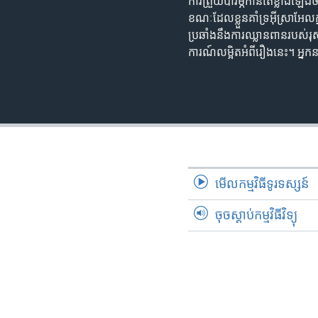
ការព្រួយបារម្ភកាន់តែខ្លាំងឡើ
ខណៈដែលខ្លួនគាំទ្រអ៊ីស្រាអែលក្
ប្រឆាំងនឹងការឈ្លានពានរបស់រុស
ការណ៍លម្អិតអំពីរឿងនេះ។ អ្នក
មើល​កម្មវិធី​ទូរទស្សន៍
ចុចស្តាប់កម្មវិធីវិទ្យុ