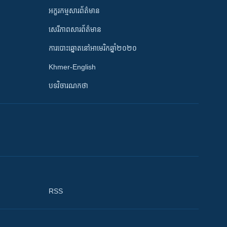
អក្ខរកម្មសារព័ត៌មាន
សេរីភាពសារព័ត៌មាន
ការបោះឆ្នោតនៅអាមេរិកឆ្នាំ២០២០
Khmer-English
បទវិចារណកថា
RSS