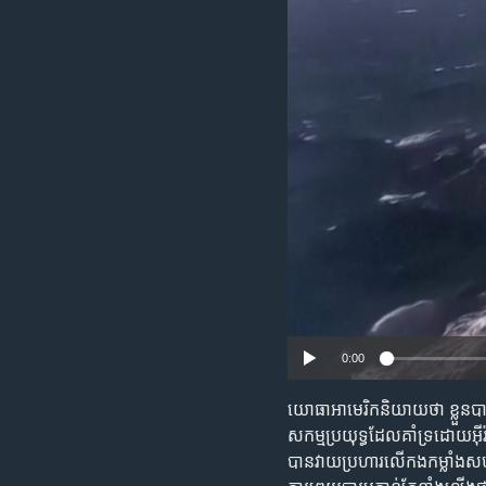
រចនា
សម្ព័ន្ធ​
រំលង​
និង​
ចូល​
ទៅ​
កាន់​
ទំព័រ​
ស្វែង​
រក
0:00
យោធាអាមេរិកនិយាយថា ខ្លួនបាន
សកម្មប្រយុទ្ធដែលគាំទ្រដោយអ៊ី
បានវាយប្រហារលើកងកម្លាំងសហរដ