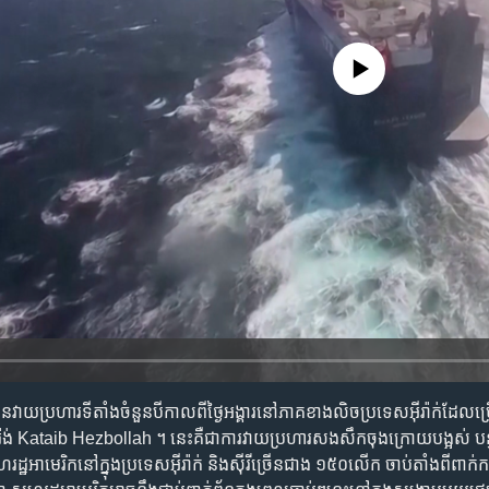
No media source currently availa
វាយប្រហារទីតាំងចំនួនបីកាលពីថ្ងៃអង្គារនៅភាគខាងលិចប្រទេសអ៊ីរ៉ាក់ដែលប្
រ៉ង់ Kataib Hezbollah ។ នេះគឺជាការវាយប្រហារសងសឹកចុងក្រោយបង្អស់ បន្ទាប
្ឋអាមេរិកនៅក្នុងប្រទេសអ៊ីរ៉ាក់ និងស៊ីរីច្រើនជាង ១៥០លើក ចាប់តាំងពីពា