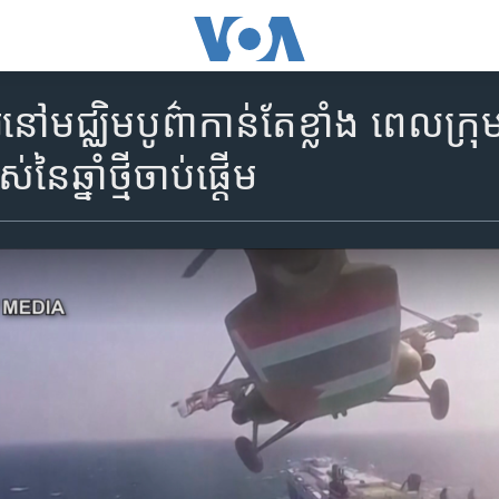
ៅមជ្ឈិមបូព៌ាកាន់តែខ្លាំង ពេលក្រុ
់នៃឆ្នាំថ្មីចាប់ផ្តើម