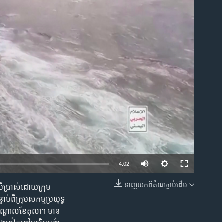
ble
4:02
ទាញ​យក​ពី​តំណភ្ជាប់​ដើម
រើប្រាស់ដោយក្រុម
EMBED
់ពីក្រុមសកម្មប្រយុទ្ធ
ក់កណ្តាលខែតុលា។ មាន