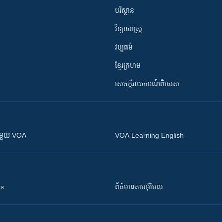
បរិស្ថាន
វិទ្យាសាស្រ្ត
វប្បធម៌
ខ្មែរក្រហម
សេចក្តីរាយការណ៍ពិសេស
ស​​ជាមួយ VOA
VOA Learning English
ts
ព័ត៌មាន​តាម​អ៊ីមែល