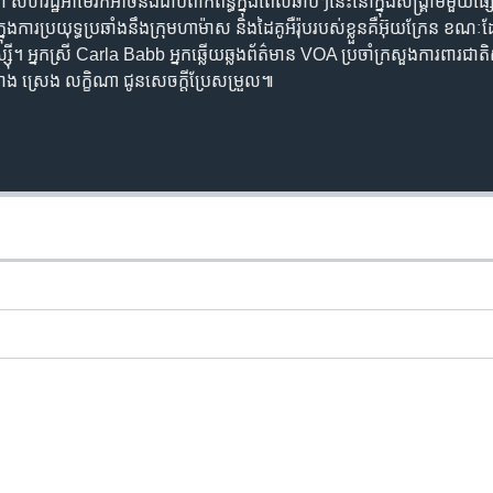
ងថា សហរដ្ឋអាមេរិកអាចនឹងជាប់ពាក់ព័ន្ធក្នុងពេលឆាប់ៗនេះនៅក្នុងសង្រ្គាមមួយផ
នុងការប្រយុទ្ធប្រឆាំងនឹងក្រុមហាម៉ាស និងដៃគូអឺរ៉ុបរបស់ខ្លួនគឺអ៊ុយក្រែន ខណៈដ
្ស៊ី។ អ្នកស្រី Carla Babb អ្នកឆ្លើយឆ្លងព័ត៌មាន VOA ប្រចាំក្រសួងការពារជា
នាង ស្រេង លក្ខិណា ជូនសេចក្តីប្រែសម្រួល៕