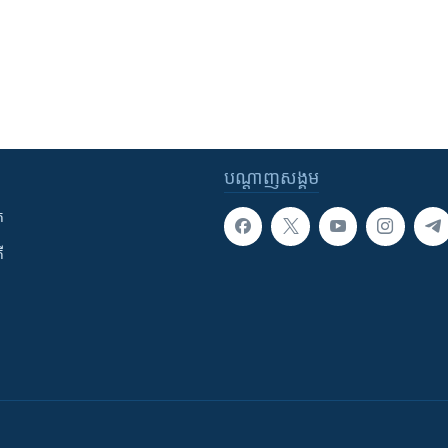
បណ្តាញ​សង្គម
ក
ី