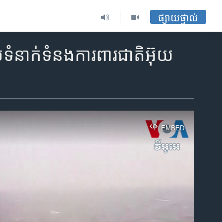
ផ្សាយផ្ទាល់
មទំនាក់ទំនងការពារជាតិអ៊ុយ
EMBED