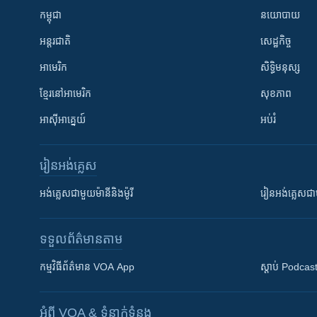
កម្ពុជា
នយោបាយ
អន្តរជាតិ
សេដ្ឋកិច្ច
អាមេរិក
សិទ្ធិមនុស្ស
ខ្មែរ​នៅអាមេរិក
សុខភាព
អាស៊ីអាគ្នេយ៍
អប់រំ
រៀន​​អង់គ្លេស
អង់គ្លេស​ជាមួយ​ម៉ានី​និង​ម៉ូរី
រៀន​​​​​​អង់គ្លេ
ទទួល​ព័ត៌មាន​តាម
កម្មវិធី​ព័ត៌មាន VOA App
ស្តាប់ Podcas
អំពី​ VOA & ទំនាក់ទំនង