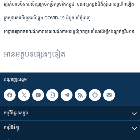
រដ្ឋាភិបាលបិទការសិក្សាគ្រប់កម្រិតទូទាំងកម្ពុជា ខណៈអ្នកឆ្លងជំងឺកូរ៉ូណាបន្តកើនឡើង
ក្រសួង​រក​ឃើញ​ករណី​ឆ្លង COVID-19 ដំបូង​នៅ​ភ្នំពេញ
អាជ្ញាធរ​​ផ្អាក​ចរាចរណ៍​នាវា​​ទេសចរណ៍​​តាម​ទន្លេ​ពី​​ច្រក​ក្អម​សំណ​ដើម្បី​ទប់ស្កាត់​កូវីដ​១៩ ​​
អានអត្ថបទផ្សេងៗទៀត
បណ្តាញ​សង្គម
កម្មវិធី​ទូរទស្សន៍
កម្មវិធី​វិទ្យុ