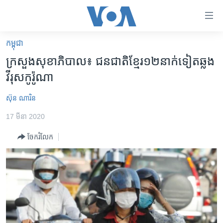
ភ្ជាប់​
ទៅ​
គេហទំព័រ​
កម្ពុជា
កម្ពុជា
ទាក់ទង
ក្រសួង​សុខាភិបាល​៖ ​ជនជាតិ​ខ្មែរ​១២នាក់​ទៀត​ឆ្លង​
រំលង​
អន្តរជាតិ
វីរុស​កូរ៉ូណា
និង​
អាមេរិក
ចូល​
ស៊ុន ណារិន
ទៅ​​
ចិន
ទំព័រ​
17 មីនា 2020
ហេឡូវីអូអេ
ព័ត៌មាន​​
ចែករំលែក
តែ​
កម្ពុជាច្នៃប្រតិដ្ឋ
ម្តង
ព្រឹត្តិការណ៍ព័ត៌មាន
រំលង​
និង​
ទូរទស្សន៍ / វីដេអូ​
ចូល​
វិទ្យុ / ផតខាសថ៍
ទៅ​
ទំព័រ​
កម្មវិធីទាំងអស់