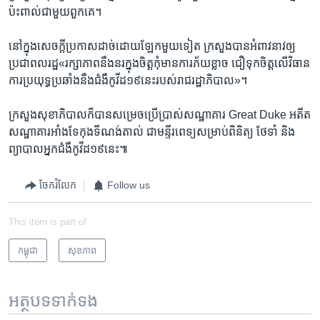
ប៉ះពាល់​ជាមួយ​ពួកគេ។
នៅ​ក្នុង​សេចក្តី​ប្រកាស​ដាច់​ដោយ​ឡែក​មួយ​ទៀត ក្រសួង​បាន​អំពាវនាវ​ឲ្យ​
ប្រជាពលរដ្ឋ​«រក្សា​ភាព​នឹងនរក្នុង​ចិត្ត​កុំ​មាន​ការ​ភ័យ​ខ្លាច ជឿ​ទុក​ចិត្ត​លើ​វិធាន​
ការ​ប្រយុទ្ធប្រឆាំងនឹង​ជំងឺ​កូវីដ១៩​នេះ​របស់​រាជរដ្ឋាភិបាល»។
ក្រសួងសុខាភិបាល​ក៏​បាន​សម្រេច​ប្រើប្រាស់​សណ្ឋាគារ​ Great Duke អតីត​
សណ្ឋាគារ​អាំងទែ​កុងទីណង់តាល់ ជា​មន្ទីរពេទ្យ​សម្រាប់​ពិនិត្យ ថែទាំ និង​
ព្យាបាល​អ្នកជំងឺ​កូវីដ​១៩​នេះ៕​
ចែករំលែក
Follow us
This item is part of
កម្ពុជា
សុខភាព
អត្ថបទ​ទាក់ទង