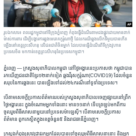
រចនា
សម្ព័ន្ធ​
Khmer English
រំលង​
និង​
បណ្តាញ​សង្គម
ចូល​
រូបឯកសារ៖ ពលរដ្ឋកម្ពុជានៅទីក្រុងភ្នំពេញ កំពុងធ្វើដំណើរតាមដងផ្លូវដោយមានពាក់
ទៅ​
ម៉ាស់ការពារ ដើម្បីបង្ការការឆ្លងមេរោគកូរ៉ូណាថ្មី ដែលករណីឆ្លងលើកទីមួយបានកើត
កាន់​
ឡើងនៅខេត្តព្រះសីហនុ លើជនជាតិចិនម្នាក់ ដែលបានធ្វើដំណើរពីទីក្រុងវូហាន
ប្រទេសចិន មកកាន់ខេត្តព្រះសីហនុនៃប្រទេសកម្ពុជា។
ទំព័រ​
ភាសា
ស្វែង​
រក
ភ្នំពេញ —
ក្រសួង​សុខាភិបាល​កម្ពុជា ​នៅ​ថ្ងៃ​អង្គារ​នេះ​ប្រកាស​ថា កម្ពុជា​បាន​
រក​ឃើញ​ជនជាតិ​ខ្មែរ​១២​នាក់​ទៀត ​ឆ្លង​វីរុស​កូរ៉ូណា(COVID19) ដែល​ចំនួន​
សរុប​នៃ​ការ​ឆ្លង​នេះ បាន​ឡើង​ទៅ​ដល់​២៤​ករណី​នៅ​ទូទាំង​ប្រទេស។
បើ​តាម​សេចក្តី​ប្រកាស​ព័ត៌មាន​របស់​ក្រសួង​សុខាភិបាល​ចេញ​ផ្សាយ​នៅ​ព្រឹក​
ថ្ងៃ​អង្គារ​នេះ ក្នុង​ចំណោម​អ្នក​ទាំង​នោះ មាន​១១​នាក់ ​ទើប​ត្រឡប់​មក​ពី​ការ​
ចូលរួម​ពិធី​សាសនា​មួយ​នៅ​ប្រទេស​ម៉ាឡេស៊ី។ បើ​តាម​សេចក្តីប្រកាស​
ព័ត៌មាន ពួកគេ​ស្ថិត​ក្នុង​ខេត្ត​ចំនួន​៥ និង​រាជធានី​ភ្នំពេញ។
ក្រសួង​កំពុង​ស្រាវជ្រាវ​រក​អ្នក​ដែល​បាន​ទៅ​ចូលរួម​ពិធី​សាសនា​នោះ និង​អ្នក​