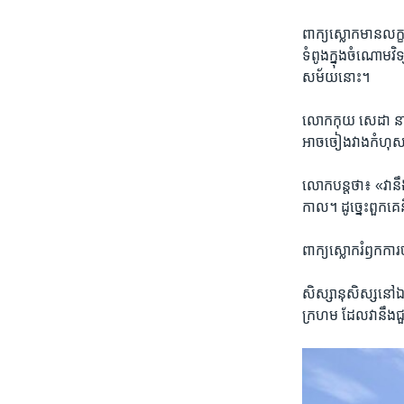
ពាក្យ​ស្លោក​មានលក្ខណៈ
ទំពូង​ក្នុង​ចំណោម​វិ
សម័យ​នោះ។​
លោក​កុយ សេដា នាយក​វ
អាចចៀងវាង​កំហុ
លោកបន្ត​ថា៖​ «វា​នឹង​
កាល។ ​ដូច្នេះ​ពួក​គេ​នឹ
ពាក្យ​ស្លោក​រំឭក​ការ​
សិស្សានុសិស្ស​នៅ​ឯ​វិ
ក្រហម​ ដែល​វា​នឹង​