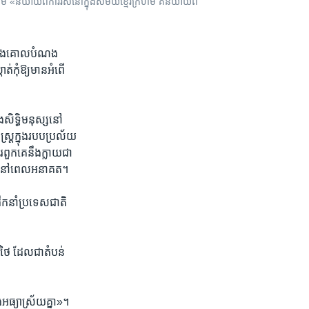
្រហម «និយាយ​​ពី​ការរស់នៅ​ក្នុង​សម័យ​ខ្មែរក្រហម​ គឺ​និយាយ​ពី​
​ក្នុង​គោល​បំណង​
​កុំ​ឱ្យ​មាន​អំពើ​
​សិទ្ធិ​មនុស្ស​នៅ
ស្ត្រ​ក្នុង​របប​ប្រល័យ​
ួក​គេ​នឹង​ក្លាយ​ជា​
ាសន៍​នៅ​ពេល​អនាគត។
ឹកនាំ​ប្រទេស​ជាតិ​
​ថៃ​ ដែល​ជា​តំបន់​
ង​អធ្យាស្រ័យ​គ្នា»។​