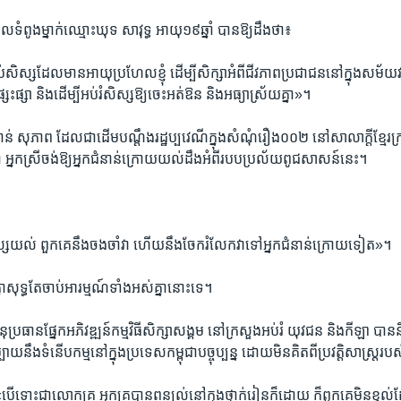
លទំពូង​ម្នាក់ឈ្មោះ​ឃុទ សាវុទ្ធ អាយុ​១៩​ឆ្នាំ ​បាន​ឱ្យ​ដឹង​ថា៖​
ាប់​សិស្ស​ដែល​មាន​អាយុ​ប្រហែល​ខ្ញុំ​ ដើម្បី​សិក្សា​អំពី​ជីវភាព​ប្រជាជន​នៅ​ក្នុង​សម័
​ផ្សះផ្សា ​និង​ដើម្បី​អប់រំ​សិស្ស​ឱ្យ​ចេះ​អត់ឱន​ និង​អធ្យាស្រ័យ​គ្នា»។​
ី​ ចាន់ សុភាព​ ដែល​ជា​ដើម​បណ្តឹងរដ្ឋប្បវេណីក្នុង​សំណុំ​រឿង​០០២​ នៅ​សាលាក្តី​ខ្មែរក្
​អ្នក​ស្រីចង់​ឱ្យ​អ្នក​ជំនាន់​ក្រោយ​យល់​ដឹង​អំពី​របប​ប្រល័យ​ពូជសាសន៍​នេះ។​
យល់​ ពួក​គេ​នឹង​ចងចាំ​វា​ ហើយ​នឹង​ចែក​រំលែក​វា​ទៅ​អ្នក​ជំនាន់​ក្រោយ​ទៀត»។​
នា​សុទ្ធ​តែ​ចាប់​អារម្មណ៍​ទាំងអស់​គ្នា​នោះ​ទេ។​
រធាន​ផ្នែក​អភិវឌ្ឍន៍​កម្មវិធី​សិក្សា​សង្គម ​នៅ​ក្រសួង​អប់រំ​ ​យុវជន និងកីឡា​ បាន
​នឹង​ទំនើប​កម្ម​នៅ​ក្នុងប្រទេសកម្ពុជា​បច្ចុប្បន្ន​ ដោយ​មិន​គិត​ពី​ប្រវត្តិ​សាស្រ្ត​របស់​
ជា​លោកគ្រូ​ អ្នកគ្រូ​បាន​ពន្យល់​នៅ​ក្នុង​ថ្នាក់​រៀន​ក៏​ដោយ​ ក៏​ពួក​គេ​មិន​ខ្វល់​ដែរ