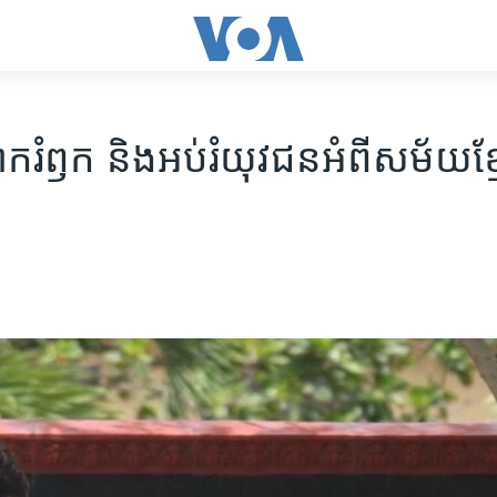
លោក​រំឭក និង​អប់រំ​យុវជន​អំពី​សម័យ​ខ