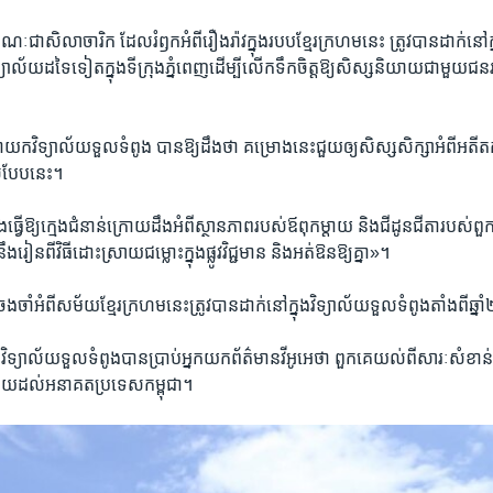
​ជា​សិលា​ចារិក​ ដែល​រំឭក​អំពី​រឿងរ៉ាវ​ក្នុង​របប​ខ្មែរក្រហម​នេះ ​ត្រូវ​បាន​ដាក់​នៅ​ក្
ទ្យាល័យ​ដទៃ​ទៀត​ក្នុង​ទីក្រុង​ភ្នំពេញដើម្បី​លើក​ទឹកចិត្តឱ្យ​សិស្ស​និយាយ​ជាមួយ​ជន​រ
ិទ្យាល័យ​ទួល​ទំពូង​ បាន​ឱ្យ​ដឹង​ថា ​គម្រោង​នេះ​ជួយ​ឲ្យ​សិស្សសិក្សា​អំពី​អតីត​កា
សបែបនេះ។
ធ្វើ​ឱ្យ​ក្មេង​ជំនាន់​ក្រោយដឹង​អំពី​ស្ថានភាព​របស់​ឪពុក​ម្តាយ​ និង​ជីដូន​ជីតា​របស់​ព
ង​រៀន​ពី​វិធី​ដោះស្រាយ​ជម្លោះ​ក្នុង​ផ្លូវ​វិជ្ជមាន​ និង​អត់​ឱន​ឱ្យ​គ្នា»។​
ចងចាំអំពី​សម័យ​ខ្មែរក្រហម​នេះ​ត្រូវ​បាន​ដាក់​នៅ​ក្នុង​វិទ្យាល័យ​ទួល​ទំពូង​តាំង​ពី​ឆ្
ទ្យាល័យ​ទួលទំពូង​បាន​ប្រាប់​អ្នក​យក​ព័ត៌មាន​វីអូអេថា​ ពួកគេ​យល់​ពី​សារៈ​សំខាន់​នៃ​ប្
ជួយ​ដល់​អនាគត​ប្រទេស​កម្ពុជា។