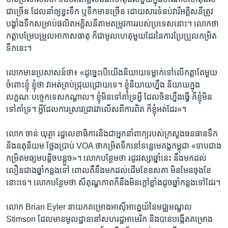
ជាច្រើន ដែល​នាំ​ឲ្យ​ខ្វះ​ទឹក ឬទឹកមាន​ច្រើន ដោយ​សារ​ទំនប់​វារី​អគ្គិសនី​ត្រូវ​
បង្ខាំង​ទឹក​សម្រាប់​ផលិត​អគ្គិសនី​តាម​តម្រូវ​ការ​របស់​ប្រទេស​នោះ។ លោក​ថា​
កត្តា​បម្រែ​បម្រួល​អាកាស​ធាតុ ក៏​ជា​មូលហេតុ​មួយ​ដែរ​នៃ​ការ​ប្រែ​ប្រួល​កម្រិត​
ទឹក​នេះ។
លោក​មាន​ប្រសាសន៍​ថា៖ «ដូច្នេះ​បើ​យើង​និយាយ​ទម្លាក់​ទៅ​លើ​កត្តា​តែ​មួយ
ចំពោះ​ខ្ញុំ ខ្ញុំ​ថា ​វា​អត់​គ្រប់​ជ្រុយ​ជ្រោយ​ទេ។ ខ្ញុំ​និយាយ​ហ្នឹង និយាយ​ក្នុង​
លក្ខណៈ​បច្ចេកទេស​កណ្តាល។ ខ្ញុំ​មិន​ទៅ​គាំទ្រ​អ្វី ដែលចិន​ហ្នឹង​ធ្វើ ក៏​ខ្ញុំ​មិន​
ទៅ​គាំទ្រ។ អ្វី​ដែល​ការ​ស្រាវ​ជ្រាវ​វា​លើស​ពី​ការ​ពិត ក៏​ខ្ញុំ​អត់​ដែរ»។
លោក ចាន់ យុត្ថា រដ្ឋ​លេខាធិការ​និង​ជា​អ្នកនាំពាក្យ​របស់​ក្រសួង​ធនធាន​ទឹក​
និង​ឧតុនិយម ​ថ្លែង​ប្រាប់​ VOA ថា​កម្រិត​ទឹក​នៅ​ទន្លេ​មេគង្គកម្ពុជា «ទាប​ជាង​
កម្រិត​មធ្យម​បន្តិច​បន្តួច»។ លោក​បន្ថែម​ថា ​រដូវ​វស្សាឆ្នាំ​នេះ នឹង​មក​ដល់​
លឿន​ជាង​ឆ្នាំ​កន្លង​ទៅ ពោល​គឺ​នឹង​មក​ដល់ដើម​ខែឧសភា មិន​មែន​ចុង​ខែ​
នោះ​ទេ។ លោក​បន្ថែម​ថា ​សីតុណ្ហភាព​ក៏​នឹងមិន​ក្តៅ​ខ្លាំង​ដូច​ឆ្នាំ​កន្លង​ទៅ​ដែរ។
លោក Brian Eyler ​នាយក​គម្រោង​អាស៊ី​អាគ្នេយ៍​នៃ​មជ្ឈមណ្ឌល​
Stimson ដែល​មាន​មូលដ្ឋាន​នៅសហរដ្ឋ​អាមេរិក និងបាន​បង្កើត​គម្រោង​