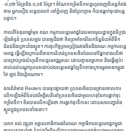
-០,០២ ម៉ែត្រ​និង ​០,០៥​ ម៉ែត្រ។ ចំណែក​កម្រិត​ទឹក​ទន្លេ​ហូរ​ចេញ​ពី​ខេត្ត​កំពង់​
ចាម អ្នក​លឿង ទន្លេ​បាសាក់ នៅ​ភ្នំពេញ និង​ព្រែក​ក្តាម ក៏​បាន​ធ្លាក់​ចុះជា​បន្ត​
បន្ទាប់។
កាល​ពី​ខែ​តុលា​ឆ្នាំ​មុន គណៈកម្មការ​ទន្លេ​មេគង្គដែល​មាន​មូលដ្ឋាន​ក្នុង​ទីក្រុង​
វៀងច័ន្ទន៍​ ប្រទេស​ឡាវ បាន​ឲ្យ​ដឹង​ថា ​ចិន​ព្រម​ចែក​រំលែក​ទិន្នន័យអំពី​ទឹក​
ជំនន់និង​គ្រោះ​រាំងស្ងួត។ ការ​ចុះ​កិច្ច​ព្រមព្រៀង​រវាង​ចិន​និង​គណៈកម្មការ​ទន្លេ​
មេគង្គ ធ្វើ​ឡើង​ក្រោយ​ពី​មាន​ការ​រិះគន់ប្រទេស​ចិន​ដែល​នៅ​ផ្នែក​ខាង​លើ​ថា​
បាន​គ្រប់គ្រង​លំហូរ​ទឹក​ទន្លេ​មេគង្គ​រួម​នេះ​ ដោយ​គ្មាន​តម្លាភាព​ និង​ធ្វើឲ្យ​ប៉ះ
ពាល់​ដល់​បណ្តា​ប្រទេស​ជាប់​ដង​ទន្លេ​មេគង្គ​ខ្សែ​ទឹក​ខាង​ក្រោម​រួម​មាន​កម្ពុជា
ថៃ​ ឡាវ​ និង​វៀតណាម។
សារព័ត៌មាន​ Reuters បាន​ចុះ​ផ្សាយ​ថា ​ប្រទេស​ចិន​បាន​ច្រាន​ចោល​ការ​
លើក​ឡើង​អំពី​ទំនប់​វារី​អគ្គិសនី​នៅ​ប្រទេស​ចិនជា​មូលហេតុ​នៃ​ការ​ធ្លាក់​ចុះ​
កម្រិត​ទឹក។ ចិន​បាន​លើក​ឡើង​ថា​ ការ​ធ្លាក់​ចុះ​ទឹក​នេះ ដោយសារ​បញ្ហា​រាំង​
ស្ងួត​ក្នុង​ប្រទេស​ទាំង​នោះ។
លោក គល់ វឌ្ឍនា អគ្គ​លេខាធិការ​រង​នៃ​គណៈ​កម្មាធិការ​ទន្លេ​មេគង្គ​កម្ពុជា
មាន​ប្រសាសន៍​ថា ​ទំនប់វារី​អគ្គិសនី​ជា​ហេតុ​ផល​មួយ​ក្នុង​ចំណោម​ហេតុ​ផល​