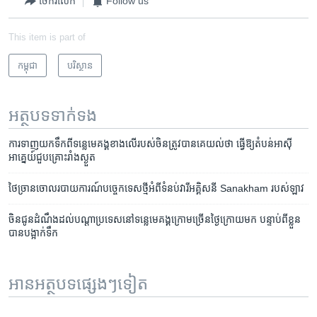
ចែករំលែក
Follow us
This item is part of
កម្ពុជា
បរិស្ថាន
អត្ថបទ​ទាក់ទង
ការ​ទាញ​យក​ទឹក​ពី​ទន្លេ​មេគង្គ​ខាង​លើ​របស់​ចិន​ត្រូវ​បាន​គេ​យល់​ថា ធ្វើ​ឱ្យ​តំបន់​អាស៊ី
អាគ្នេយ៍​ជួប​គ្រោះ​រាំងស្ងួត
ថៃ​ច្រានចោល​របាយការណ៍​បច្ចេកទេស​ថ្មី​អំពី​ទំនប់​វារីអគ្គិសនី Sanakham របស់​ឡាវ
ចិន​ជូន​ដំណឹង​ដល់​បណ្ដា​ប្រទេស​នៅ​ទន្លេ​មេគង្គ​ក្រោម​ច្រើន​ថ្ងៃ​ក្រោយ​មក បន្ទាប់ពី​ខ្លួន​
បាន​បង្អាក់​ទឹក
អានអត្ថបទផ្សេងៗទៀត