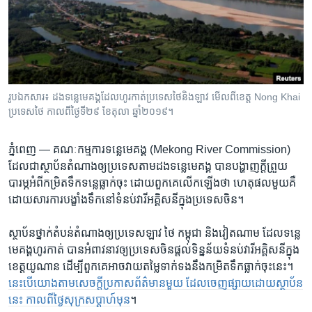
រចនា
សម្ព័ន្ធ​
Khmer English
រំលង​
និង​
បណ្តាញ​សង្គម
ចូល​
ទៅ​
រូបឯកសារ៖ ដងទន្លេមេគង្គដែលហូរកាត់ប្រទេសថៃនិងឡាវ មើលពីខេត្ត Nong Khai
កាន់​
ប្រទេសថៃ កាលពីថ្ងៃទី២៩ ខែតុលា ឆ្នាំ២០១៩។
ទំព័រ​
ភាសា
ស្វែង​
ភ្នំពេញ —
គណៈ​កម្មការ​ទន្លេ​មេគង្គ​ (Mekong River Commission) ​
រក
ដែល​ជា​ស្ថាប័នតំណាង​ឲ្យ​ប្រទេស​តាម​ដងទន្លេ​មេគង្គ បាន​បង្ហាញ​ក្តី​ព្រួយ​
បារម្ភ​អំពី​កម្រិត​ទឹក​ទន្លេ​ធ្លាក់​ចុះ ដោយ​ពួកគេ​លើក​ឡើង​ថា​ ហេតុ​ផល​មួយ​គឺ​
ដោយ​សារ​ការ​បង្ខាំង​ទឹក​នៅ​ទំនប់​វារី​អគ្គិសនីក្នុង​ប្រទេស​ចិន។
​ស្ថាប័ន​ថ្នាក់​តំបន់​តំណាង​ឲ្យ​ប្រទេស​ឡាវ ថៃ កម្ពុជា និង​វៀតណាម ​ដែល​ទន្លេ​
មេគង្គ​ហូរ​កាត់ បាន​អំពាវនាវ​ឲ្យ​ប្រទេស​ចិន​ផ្តល់​ទិន្នន័យ​ទំនប់​វារី​អគ្គិសនី​ក្នុង​
ខេត្ត​យូណាន ដើម្បី​ពួកគេ​អាច​វាយ​តម្លៃ​ទាក់ទង​នឹងកម្រិត​ទឹក​ធ្លាក់​ចុះ​នេះ។
នេះ​បើ​យោង​តាម​សេចក្តី​ប្រកាស​ព័ត៌មាន​មួយ​ ដែល​ចេញ​ផ្សាយ​ដោយ​ស្ថាប័ន​
នេះ កាលពី​ថ្ងៃ​សុក្រ​សប្តាហ៍​មុន
។