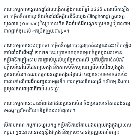
គណៈ​កម្មការ​ទន្លេ​មេគង្គដែល​បង្កើត​ឡើង​កាល​ពី​ឆ្នាំ​ ១៩៩៥ បាន​លើក​ឡើង​
ថា​ កម្រិត​ទឹកនៅ​ស្ថានីយ​ទំនប់​វារី​អគ្គិសនី​ជីងហុង (Jinghong) ក្នុង​ខេត្ត​
យូណាន (Yunnan)​ នៃ​ប្រទេស​ចិន និង​តំបន់​ដី​សណ្ត​ទន្លេ​មេគង្គ​វៀតណាម​
បាន​ធ្លាក់​ចុះ​ដល់ «កម្រិតព្រួយ​បារម្ភ»។
គណៈ​កម្មការនេះ​បញ្ជាក់​ថា​ កម្រិត​ទឹក​ធ្លាក់​ចុះ​គួរ​ឲ្យ​កត់​សម្គាល់​នេះ កើត​ឡើង​
ចាប់តាំង​ពី​ដើម​ឆ្នាំ​ ២០២១​ នេះ ក្រោម​ហេតុ​ផល​មួយ​ចំនួន​ក្នុង​នោះ​មាន
កម្រិត​ទឹក​ភ្លៀង​ទាប ការ​ផ្លាស់​ប្តូរ​លំហូរ​ផ្នែ​ក​ខាង​លើ ប្រតិបត្តិការ​ទំនប់​វារី​
អគ្គិសនី​នៅ​លើ​ដៃ​ទន្លេ​មេគង្គ និង​ការ​ទប់​ទឹក​ហូរ​ចេញ​ពី​ទំនប់ជីងហុង​ក្នុង​
ប្រទេស​ចិន។ គណៈ​កម្មការ​ទន្លេ​មេគង្គ​បន្ថែម​ថា​ បញ្ហា​នេះ​អាច​មាន​ផល​ប៉ះ
ពាល់​ទៅ​លើ​ការ​ដឹក​ជញ្ជូន​តាម​ផ្លូវ​ទឹក ការ​បម្លាស់​ទី​របស់​ត្រី កសិកម្ម និង​ការ​
ប្រមូល​ផល​ធម្មជាតិតាម​ដង​ទន្លេ។
គណៈ​កម្មការនេះ​បាន​អំពាវនាវ​ដល់​ប្រទេស​ចិន និង​ប្រទេស​នៅ​តាមដង​ទន្លេ​
មេគង្គ ត្រូវ​ចែក​រំលែក​ទិន្នន័យ​របស់​ពួកគេ។
បើ​តាម​គណៈ​កម្មការ​ទន្លេ​មេគង្គ កម្រិត​ទឹក​នៅ​តាម​ដង​ទន្លេ​មេគង្គក្នុង​ប្រទេស​
កម្ពុជា ក្នុង​នោះ​មាន​ខេត្ត​ស្ទឹងត្រែង​ និង​ក្រចេះ បាន​ប្រែប្រួលនៅ​ចន្លោះ