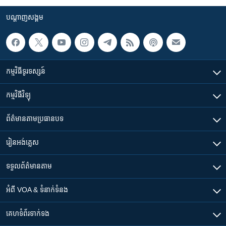
បណ្តាញ​សង្គម
កម្មវិធី​ទូរទស្សន៍
កម្មវិធី​វិទ្យុ
ព័ត៌មាន​តាមប្រធានបទ​
រៀន​​អង់គ្លេស
ទទួល​ព័ត៌មាន​តាម
អំពី​ VOA & ទំនាក់ទំនង
គេហទំព័រ​​ទាក់ទង