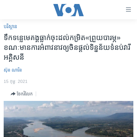
ភ្ជាប់​
ទៅ​
គេហទំព័រ​
បរិស្ថាន
កម្ពុជា
ទាក់ទង
ទឹក​ទន្លេ​មេគង្គ​ធ្លាក់​ចុះ​ដល់​កម្រិត«ព្រួយ​បារម្ភ»
រំលង​
អន្តរជាតិ
ខណៈ​​មាន​​ការ​អំពាវនាវ​ឲ្យ​​​​ចិន​ផ្តល់​ទិន្នន័យ​ទំនប់​វារី​
និង​
អាមេរិក
អគ្គិសនី
ចូល​
ទៅ​​
ចិន
ស៊ុន ណារិន
ទំព័រ​
ហេឡូវីអូអេ
ព័ត៌មាន​​
15 កុម្ភៈ 2021
តែ​
កម្ពុជាច្នៃប្រតិដ្ឋ
ម្តង
ចែករំលែក
ព្រឹត្តិការណ៍ព័ត៌មាន
រំលង​
និង​
ទូរទស្សន៍ / វីដេអូ​
ចូល​
វិទ្យុ / ផតខាសថ៍
ទៅ​
ទំព័រ​
កម្មវិធីទាំងអស់