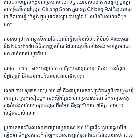
តាម​ដាន​ទន្លេ​មេគង្គ​មាន​ប្រសាសន៍​ថា ​ទិន្នន័យ​របស់​លោក ក៏បង្ហាញដូច​គ្នា​
ថា​កម្រិត​ទឹក​នៅស្រុក​ Chiang Saen ក្នុង​ខេត្ត ​Chiang Rai​ នៃប្រទេស​
ថៃ និង​នៅវៀងច័ន្ទន៍ ​ក្នុងប្រទេស​ឡាវ ទាប​ខ្លាំង ដែល​មិន​ដែល​មាន​ពី​មុន​
មក។
លោក​បន្ត​ថា​ ការ​ស្តុក​ទឹក​នៅ​ទំនប់​វារី​អគ្គិសនី​របស់​ចិន គឺ​ទំនប់ ​Xiaowan ​
និង​ Nuozhadu គឺ​ជិត​ពេញ​ហើយ ដែល​សរុបទឹក​ទាំងអស់ មាន​ប្រមាណ
៤០​ ពាន់​លាន​ម៉ែត្រ​គីប។
លោក Brian Eyler បញ្ជាក់​ថា ការ​ប្រែ​ប្រួល​ខុស​ប្រក្រតី​នេះ បាន​កំពុង​
បំផ្លាញ​ត្រី និង​សហគមន៍​នេសាទតាម​ដង​ទន្លេ។
លោក ចាប សុផាត អាយុ ​៣១ ​ឆ្នាំ និង​ជា​អ្នក​នេសាទ​ម្នាក់​ក្នុង​ភូមិ​កោះ​ព្រះ ឃុំ​
កោះ​ព្រះ ស្រុក​សៀមបូក ខេត្ត​ស្ទឹង​ត្រែង មាន​ប្រសាសន៍​ថា ​ទឹកទន្លេ​មេគង្គ​
ក្នុង​តំបន់​របស់​លោក​ស្រក​ខុស​ពី​ឆ្នាំ​មុន គឺ​ចុះ​ប្រហែល​ ២​ម៉ែត្រ តាម​ការ
សង្កេត​របស់​លោក។
ប្រជា​នេសាទ​ដែល​រស់​នៅ​ចម្ងាយ​ប្រមាណ​ ២០​ ម៉ែត្រ​ពី​ទន្លេ​មេគង្គ លើក​
ឡើង​ថា ទឹក​ស្រក​នេះ​ក៏​នាំ​ឲ្យការ​នេសាទធ្លាក់​ចុះ​ផង​ដែរ ដែល​លោក​ថា ​ពេល​