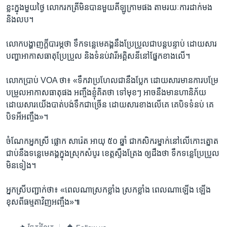
ខ្លះ​ក្នុង​មួយ​ថ្ងៃ លោករក​ត្រី​មិន​បាន​មួយ​គីឡូក្រាម​ផង​ តាម​រយៈ​ការ​ដាក់​មង
និង​លប។
លោក​បង្ហាញ​ក្តី​បារម្ភ​ថា ​ទឹក​ទន្លេ​មេគង្គ​នឹង​ប្រែ​ប្រួល​ជា​បន្ត​បន្ទាប់ ដោយ​សារ​
បញ្ហា​អាកាសធាតុ​ប្រែប្រួល និង​ទំនប់​វារី​អគ្គិសនី​នៅ​ផ្នែក​ខាង​លើ។
លោក​ប្រាប់​ VOA ​ថា៖ «ទឹក​វា​ប្រហែល​ជា​នឹង​ប្លែក ដោយសារ​មាន​ការ​បម្រែ​
បម្រួល​អាកាស​ធាតុ​ផង អញ្ចឹង​ខ្ញុំ​គិត​ថា​ ទៅ​មុខៗ ​អាច​នឹង​មាន​ហានិភ័យ​
ដោយសារ​យើង​បាត់​បង់​ទឹក​ជា​ច្រើន ដោយសារ​ខាង​លើ​គេ​ គេ​បិទ​ទំនប់ គេ​
បិទ​អី​អញ្ចឹង»។
ចំណែក​អ្នកស្រី​ ផ្លោក សារ៉េត អាយុ​ ៥០ ​ឆ្នាំ​ ជា​កសិករ​ម្នាក់​នៅ​លើ​កោះ​ត្នោត​
ជាប់​នឹង​ទន្លេ​មេគង្គ​ក្នុង​ស្រុក​សំបូរ ខេត្ត​ស្ទឹង​ត្រែង ​ឲ្យ​ដឹង​ថា​ ទឹក​ទន្លេ​ប្រែ​ប្រួល
មិន​ទៀង។
អ្នកស្រី​បញ្ជាក់​ថា៖ «ពេល​ណា​ស្រក​ខ្លាំង ស្រក​ខ្លាំង ពេល​ណា​ឡើង ឡើង​
ខុស​ពី​ធម្មតា​វិញ​អញ្ចឹង»៕