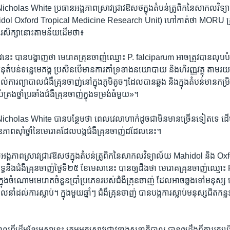
 Nicholas White ប្រធានអង្គភាព​ស្រាវជ្រាវ​ឱសថ​ក្នុង​តំបន់​ត្រូពិក​នៃ​សាកល​វិទ
idol Oxford Tropical Medicine Research Unit) ​ហៅ​កាត់​ថា​ MORU ត្រូ
​សិក្សា​នោះ​តាម​ន័យ​ដើម​ថា៖
ាវ​នេះ ​បាន​បង្ហាញ​ថា​ មេរោគ​គ្រុនចាញ់​ឈ្មោះ​ P. falciparum អាច​ត្រូវ​បាន​លុប​ប
ុ​តំបន់​ទន្លេ​មេគង្គ ប្រសិនបើ​មាន​ការ​គាំទ្រ​ខាង​នយោបាយ​ និង​ហិរញ្ញវត្ថុ តាមរយៈ​កា
ល់​ការ​ព្យាបាល​ជំងឺគ្រុនចាញ់​នៅ​ក្នុង​ភូមិ​តូចៗ​ដែល​បាន​ឆ្លង និង​ក្នុង​តំបន់​មានកម្
់​គ្រង​ថ្នាំ​ប្រឆាំង​ជំងឺគ្រុនចាញ់​ក្នុង​ទម្រង់​ធំ​មួយ»។
Nicholas White បាន​បន្ថែម​ថា​ ពេល​វេលា​ហាក់​ដូចជា​មិន​មាន​ច្រើន​ទៀត​ទេ​ ដើម្បី​
ាព​ស៊ាំ​ថ្នាំ​នៃ​មេរោគ​ដែល​បង្ក​ជំងឺ​គ្រុនចាញ់​ដដែល​នេះ។
អង្គភាព​ស្រាវជ្រាវ​ឱសថ​ក្នុង​តំបន់​ត្រូពិក​នៃ​សាកល​វិទ្យាល័យ​ Mahidol ​និង​ Oxf
្ធ​នឹង​ជំងឺគ្រុនចាញ់​ថ្ងៃ​ទី​២៥​ ខែ​មេសា​នេះ​ បាន​ឲ្យ​ដឹង​ថា​ មេរោគ​គ្រុនចាញ់​ឈ្មោះ
្នុង​ចំណោម​មេរោគ​ចំនួន​ប្រាំ​ប្រភេទ​របស់​ជំងឺគ្រុនចាញ់​ ដែល​អាច​ឆ្លង​ទៅ​មនុស្
​ ដែល​នាំ​ដល់​ការ​ស្លាប់។ ក្នុង​មួយ​ឆ្នាំៗ​ ជំងឺ​គ្រុនចាញ់​ បាន​បង្ក​ការ​ស្លាប់​មនុស្ស​ជិត​កន
ពីដើម​ខែ​មេសា​នេះ​ ក្រុម​អ្នកស្រាវជ្រាវ​ខាង​សុខាភិបាល​ បាន​ឲ្យដឹង​ពី​ការ​រក​ឃើញ​