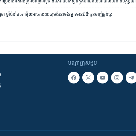
ការ​ប្រឆាំង​នឹង​​ជំងឺ​គ្រុន​ចាញ់​នៅ​ទូ​ទាំង​ពិភពលោក​ស្ថិត​ក្នុង​ហានិភ័យ​នៅ​ពេល​ថវិកា​ឧបត្ថម្ភ​នៅ​
​ថា ថ្នាំ​ប៉ារ៉ាសេតាម៉ុល​អាច​ការពារ​តម្រង់​នោមនៃ​អ្នកមាន​ជំងឺ​គ្រុនចាញ់​ធ្ងន់ធ្ងរ
បណ្តាញ​សង្គម
ក
ី