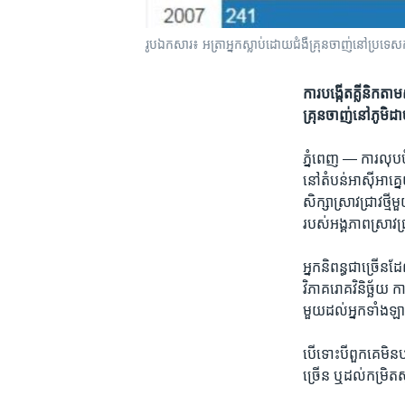
រូបឯកសារ៖​ អត្រា​អ្នក​ស្លាប់​ដោយ​ជំងឺ​គ្រុនចាញ់​នៅ​ប្រទេស​កម
ការ​បង្កើត​គ្លីនិក​ត
គ្រុនចាញ់​នៅ​ភូមិ​ដា
ភ្នំពេញ —
ការ​លុប
នៅ​តំបន់​អាស៊ីអាគ្ន
សិក្សា​ស្រាវជ្រាវ​ថ
របស់​អង្គភាព​ស្រាវជ្
អ្នកនិពន្ធ​ជាច្រើន​ដែ
វិភាគ​រោគវិនិច្ឆ័យ​ ក
មួយ​ដល់​អ្នក​ទាំងឡាយ
បើ​ទោះបី​ពួកគេ​មិន​
ច្រើន​ ឬ​ដល់កម្រិត​ស