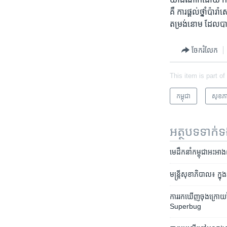
គឺ​ ការ​ផ្ដល់​ថ្នាំ​ប៉ា
តម្រង់​នោម​ ដែល​បាន​
ចែករំលែក
This item is part of
កម្ពុជា
សុខភ
អត្ថបទ​ទាក់
មេដឹកនាំ​កម្ពុជា​អះអាង​ព
មន្រ្តី​សុខាភិបាល៖ ​ក្នុង
ការរក​ឃើញ​ចុង​ក្រោយ​នៃ​ជំ
Superbug