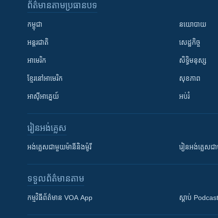
ព័ត៌មាន​តាមប្រធានបទ​
កម្ពុជា
នយោបាយ
អន្តរជាតិ
សេដ្ឋកិច្ច
អាមេរិក
សិទ្ធិមនុស្ស
ខ្មែរ​នៅអាមេរិក
សុខភាព
អាស៊ីអាគ្នេយ៍
អប់រំ
រៀន​​អង់គ្លេស
អង់គ្លេស​ជាមួយ​ម៉ានី​និង​ម៉ូរី
រៀន​​​​​​អង់គ្លេ
ទទួល​ព័ត៌មាន​តាម
កម្មវិធី​ព័ត៌មាន VOA App
ស្តាប់ Podcas