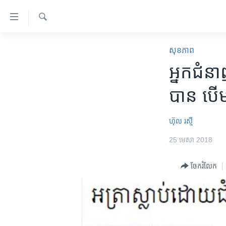
ភ្ជាប់​
ទៅ​
គេហទំព័រ​
ស្វែង​
កម្ពុជា
រក
សុខភាព
ទាក់ទង
អន្តរជាតិ
អ្នក​ជំនាញ
រំលង​
និង​
អាមេរិក
បាន​ ​បើ
ចូល​
ចិន
ទៅ​​
ទំព័រ​
ហេឡូវីអូអេ
ហ៊ុល រស្មី
ព័ត៌មាន​​
កម្ពុជាច្នៃប្រតិដ្ឋ
25 មេសា 2018
តែ​
ម្តង
ព្រឹត្តិការណ៍ព័ត៌មាន
ចែករំលែក
រំលង​
ទូរទស្សន៍ / វីដេអូ​
និង​
ចូល​
វិទ្យុ / ផតខាសថ៍
ទៅ​
កម្មវិធីទាំងអស់
ទំព័រ​