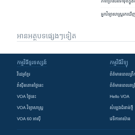
ភាព​ប្រសើរ​ទៅ​មុខ​ក្នុង​
អ្នកវិទ្យាសាស្ត្រ​រក​ឃើញ
អានអត្ថបទផ្សេងៗទៀត
កម្មវិធី​ទូរទស្សន៍
កម្មវិធី​វិទ្យុ
វីដេអូ​ខ្មែរ
ព័ត៌មាន​ពេល​ព្រឹ
វ៉ាស៊ីនតោន​ថ្ងៃ​នេះ
ព័ត៌មាន​​ពេល​រាត្រ
VOA ថ្ងៃនេះ
Hello VOA
VOA ​វិទ្យាសាស្ត្រ
សំឡេង​ជំនាន់​ថ្មី
VOA 60 អាស៊ី
វេទិកា​អាស៊ាន