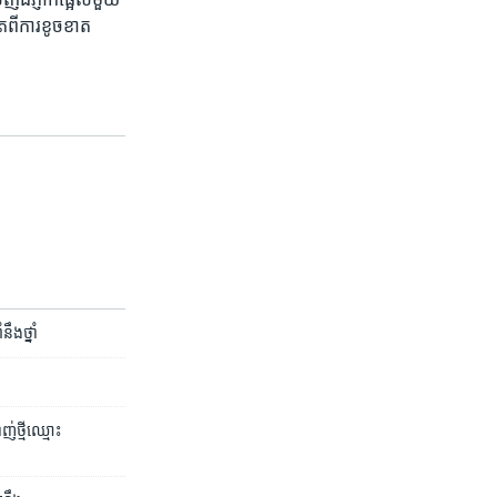
ុត​ពី​ការ​ខូចខាត​
ឹង​ថ្នាំ
​ថ្មី​ឈ្មោះ​ ​