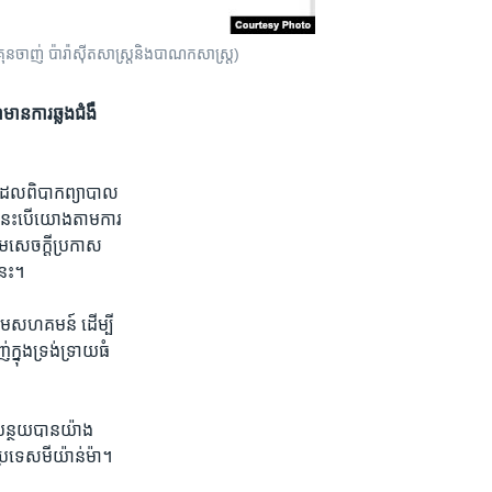
គ្រុន​ចាញ់ ​ប៉ារ៉ាស៊ីតសាស្ត្រ​និង​បាណកសាស្ត្រ)
ានការ​ឆ្លង​ជំងឺ​
ែល​ពិបាក​ព្យាបាល​
។ នេះ​បើ​យោង​តាម​ការ
ម​សេចក្ដី​ប្រកាស​
េះ​។
​តាម​សហគមន៍​ ដើម្បី​
្នុង​ទ្រង់ទ្រាយ​ធំ​
បន្ថយ​បាន​យ៉ាង​
​ប្រទេស​មីយ៉ាន់ម៉ា។