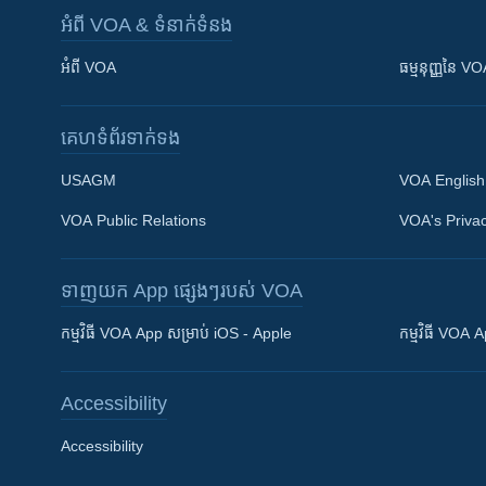
អំពី​ VOA & ទំនាក់ទំនង
អំពី​ VOA
ធម្មនុញ្ញ​នៃ V
គេហទំព័រ​​ទាក់ទង
USAGM
VOA English
VOA Public Relations
VOA's Privac
ទាញយក​ App ផ្សេងៗ​របស់​ VOA
Khmer English
កម្មវិធី​ VOA App សម្រាប់ iOS - Apple
កម្មវិធី​ VOA
បណ្តាញ​សង្គម
Accessibility
Accessibility
ភាសា