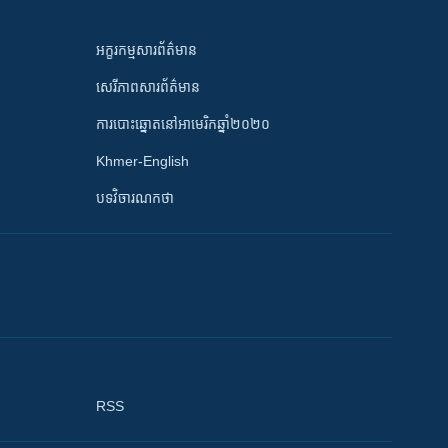
អក្ខរកម្មសារព័ត៌មាន
សេរីភាពសារព័ត៌មាន
ការបោះឆ្នោតនៅអាមេរិកឆ្នាំ២០២០
Khmer-English
បទវិចារណកថា
RSS