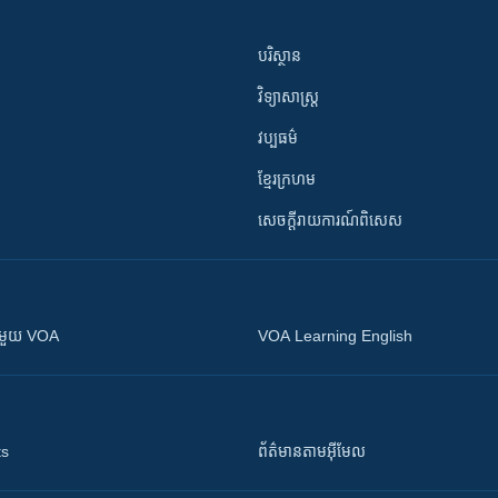
បរិស្ថាន
វិទ្យាសាស្រ្ត
វប្បធម៌
ខ្មែរក្រហម
សេចក្តីរាយការណ៍ពិសេស
ស​​ជាមួយ VOA
VOA Learning English
ts
ព័ត៌មាន​តាម​អ៊ីមែល