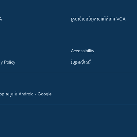
OA
ក្រម​​​សីលធម៌​​​អ្នក​​​សារព័ត៌មាន VOA
Accessibility
y Policy
វិទ្យុ​អាស៊ី​សេរី
 App សម្រាប់ Android - Google