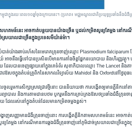
្ពុជា​ក្នុង​រយៈ​ពេល​១០​ឆ្នាំ​ចុងក្រោយ​នេះ។ (ប្រភព៖ ​មជ្ឈមណ្ឌល​ជាតិ​ប្រយុទ្ធ​ប្រឆាំង​នឹង​ជំងឺ​
ាម​សហគមន៍​នេះ អាច​កាត់បន្ថយ​បាន​យ៉ាង​ច្រើន​ ឬ​ដល់កម្រិត​សូន្យ​តែ​ម្ដង​​ នៅ​ករណី​ម
ច់​ស្រយាល​ជាច្រើន​ក្នុង​ប្រទេស​មីយ៉ាន់ម៉ា។
បំបាត់​យ៉ាង​ឆាប់​រហ័ស​នៃមេរោគ​គ្រុនចាញ់​ឈ្មោះ​ Plasmodium falciparum ដ
េយ៍ អាច​នឹង​ធ្វើ​ទៅ​បាន​ប្រសិន​បើ​មានការ​តាំងចិត្ត​ផ្នែក​នយោបាយ និង​ហិរញ្ញវត្ថុ​
្មី​មួយ​ ដែល​បាន​ចេញផ្សាយ​នៅ​ក្នុង​គេ​ទំព័រ​ សុខាភិបាល​ឈ្មោះ​ The Lancet និង​តា
រាវ​ឱសថ​ក្នុង​តំបន់​ត្រូពិក​នៃ​សាកល​វិទ្យាល័យ​ Mahidol ​និង​ Oxfordនៅ​ថ្ងៃ​ពុធ​ន
ល​ចូលរួម​ការ​សិក្សាស្រាវជ្រាវ​ថ្មី​នោះ​ បាន​និយាយ​ថា​ ការ​បង្កើតឲ្យ​មា​ន​គ្លីនិក​នៅ
ារ​ព្យាបាល​ និង​ការ​តាមដាន​បឋម​ បូករួម​នឹង​ការ​គ្រប់​គ្រង​ឱសថ​ប្រឆាំង​ជំងឺគ្រុនចាញ់​ក
​ ដែល​រស់​នៅ​ក្នុង​តំបន់​ដែល​មាន​កម្រិត​ចម្លង​ខ្ពស់។
បង្ហាញ​សញ្ញា​មាន​ជំងឺគ្រុនចាញ់​នោះ​ ការ​បង្កើត​គ្លីនិក​តាម​សហគមន៍​នេះ អាច​កាត់
ូន្យ​តែ​ម្ដង នៅ​ករណី​មានការ​ឆ្លង​ជំងឺ​គ្រុនចាញ់​នៅ​ភូមិ​ដាច់​ស្រយាល​ជាច្រើន​ក្នុង