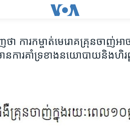
​​ថា​ ការ​កម្ចាត់​មេរោគ​គ្រុន​ចាញ់​អាច​
​មាន​ការ​គាំទ្រ​ខាង​នយោបាយនិង​ហិរញ្ញ