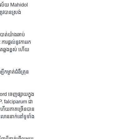
្យាល័យ​ Mahidol ​
វ​បាន​ស្រង់
ំបាត់​យ៉ាង​ឆាប់
រ​ផ្ដល់​នូវ​ការ​រក​
រិត​ឆ្លង​ខ្ពស់ ហើយ
កម្ចាត់​ជំងឺគ្រុន
ord ​ចេញផ្សាយ​ក្នុង​
​ P. falciparum​ ជា​
ស​ ហើយ​ភាគច្រើន​បាន​
្លះ​លាន​នាក់​នៅ​ទូទាំង​
ដ៏​ភ្ញាក់​ផ្អើល​មួយ​