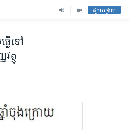
ផ្សាយផ្ទាល់
ធ្វើ​ទៅ​
វត្ថុ