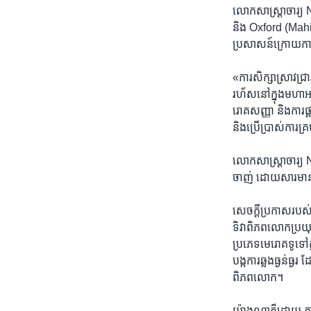
​លោក​សាស្ត្រាចារ្យ​
និង​ Oxford (Mah
ប្រសាសន៍​ក្រោយ​ការ
«ការ​សិក្សា​ស្រាវជ្រ
រហ័ស​នៅ​ក្នុង​មហា​អន
រោគសញ្ញា​ និង​ការ​ផ្ដ
និង​ប្រើប្រាស់​ការ​គ្រប
លោក​សាស្ត្រាចារ្យ​ 
ចាញ់​ ដោយ​សារ​មាន​ភ
សេចក្ដី​ប្រកាសរបស់​
ទិវា​ពិភព​លោក​ប្រយុទ
ប្រភេទ​មេរោគ​ទូទៅ​ក
បង្ក​ការ​ឆ្លង​ធ្ងន់ធ្ងរ
ពិភពលោក។
យ៉ាង​ណា​ក៏​ដោយ​ កាល​