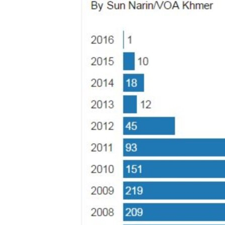
រចនា
សម្ព័ន្ធ​
រំលង​
និង​
ចូល​
ទៅ​
កាន់​
ទំព័រ​
ស្វែង​
រក