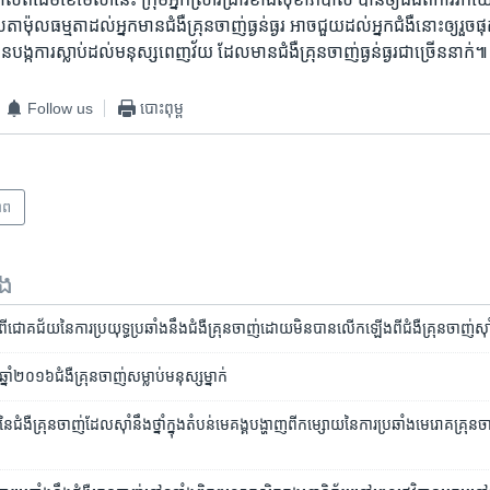
រ៉ាសេតាម៉ុល​ធម្មតា​ដល់​អ្នក​មាន​ជំងឺ​គ្រុនចាញ់​ធ្ងន់ធ្ងរ​ អាច​ជួយ​ដល់​អ្នកជំងឺ​នោះ​ឲ្យ​រួចផ
បង្ក​ការ​ស្លាប់​ដល់​មនុស្ស​ពេញវ័យ​ ដែល​មាន​ជំងឺ​គ្រុនចាញ់​ធ្ងន់ធ្ងរ​ជាច្រើន​នាក់៕
Follow us
បោះពុម្ព
ាព
ទង
ី​ជោគជ័យ​នៃ​ការប្រយុទ្ធ​ប្រឆាំង​នឹង​ជំងឺ​គ្រុនចាញ់​ដោយ​មិន​បាន​លើក​ឡើង​ពី​ជំងឺ​គ្រុនចាញ់​ស៊ាំ​ន
​ឆ្នាំ២០១៦​ជំងឺ​គ្រុន​ចាញ់​សម្លាប់​មនុស្ស​ម្នាក់
ងឺ​គ្រុនចាញ់​ដែល​ស៊ាំ​នឹង​ថ្នាំ​ក្នុង​តំបន់​មេគង្គ​បង្ហាញ​ពី​កម្សោយ​នៃ​ការ​ប្រឆាំង​មេរោគ​គ្រុន​ចាញ់