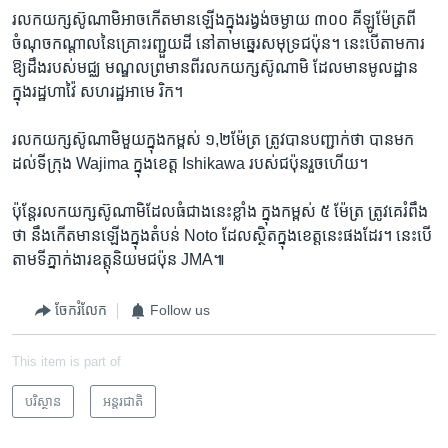
រលក​យក្ស​ស៊ូណាមិអាចកើត​មាន​ឡើងក្នុង​រង្វង់​ចម្ងាយ ៣០០ ​គីឡូម៉ែត្រ​ពី
ចំណុច​កណ្តាល​នៃ​គ្រោះ​រញ្ជួយ​ដី នៅ​តាម​ឆ្នេរ​សមុទ្រ​ជប៉ុន។ នេះ​បើ​តាម​ការ​
ឱ្យ​ដឹងរបស់មជ្ឈ មណ្ឌល​ព្រមាន​ពីរលក​យក្ស​ស៊ូណាមិ​ ដែល​មាន​មូលដ្ឋាន​
ក្នុង​រដ្ឋហាវ៉ៃ​ សហរដ្ឋ​អាមេ រិក។
រលក​យក្សស៊ូណាមិ​មួយ​ក្នុង​កម្ពស់ ​១,២​ម៉ែត្រ​ ត្រូវ​បាន​បញ្ជាក់​ថា​ បាន​មក​
ដល់​ទីក្រុង Wajima ក្នុង​ខេត្ត Ishikawa របស់​ជប៉ុន​រួច​ហើយ។
ប៉ុន្តែរលក​យក្សស៊ូណាមិដែល​ធំ​ជាង​នេះ​ខ្លាំង ក្នុង​កម្ពស់​ ៥ ម៉ែត្រ​ ត្រូវ​គេ​រំពឹង​
ថា នឹងកើត​មាន​ឡើង​ក្នុង​តំបន់ Noto ដែល​ស្ថិត​ក្នុង​ខេត្ត​នេះ​ផង​ដែរ។ នេះបើ​
តាម​ទីភ្នាក់ងារ​ឧត្តុនិយម​ជប៉ុន JMA៕
ចែករំលែក
Follow us
This item is part of
បរិស្ថាន
អន្តរជាតិ