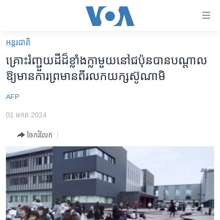
ភ្ជាប់​
ទៅ​
គេហទំព័រ​
អន្តរជាតិ
កម្ពុជា
ទាក់ទង
គ្រោះ​រំញ្ជួយ​ដីដ៏ខ្លាំងក្លា​​មួយ​​នៅ​ជប៉ុន​បានបណ្តាល​
រំលង​
អន្តរជាតិ
ឱ្យ​មាន​ការ​ព្រមាន​ពី​រលក​យក្ស​ស៊ូណាមិ
និង​
អាមេរិក
ចូល​
AFP
ទៅ​​
ចិន
ទំព័រ​
01 មករា 2024
ហេឡូវីអូអេ
ព័ត៌មាន​​
ចែករំលែក
តែ​
កម្ពុជាច្នៃប្រតិដ្ឋ
ម្តង
ព្រឹត្តិការណ៍ព័ត៌មាន
រំលង​
និង​
ទូរទស្សន៍ / វីដេអូ​
ចូល​
វិទ្យុ / ផតខាសថ៍
ទៅ​
ទំព័រ​
កម្មវិធីទាំងអស់