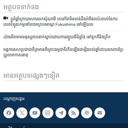
អត្ថបទ​ទាក់ទង
ប្រាំ​ឆ្នាំ​ក្រោយ​មហា​រលក​ស៊ូណាមី គេ​នៅ​តែ​មិន​ទាន់​ដឹង​អំពី​ផល​ប៉ះពាល់​នៃ​ការ​
លេច​វិទ្យុសកម្ម​នៅ​រោង​ចក្រ​បរមាណូ​ Fukushima នៅ​ឡើយ​ទេ
យ៉ាងតិច​មាន​មនុស្ស​៣០​នាក់​ស្លាប់​ដោយ​ការរញ្ជួយ​ដី​ដ៏ខ្លាំង នៅ​តួកគី​និង​ក្រិក
អង្គការ​សហប្រជាជាតិ​ព្រមាន​ពី​​គ្រោះ​ធម្មជាតិ​​កើន​ឡើង​​ជា​រៀងរាល់​ឆ្នាំ​ដោយ​សារ​​ការ​ប្រែ
ប្រួល​អាកាសធាតុ
អានអត្ថបទផ្សេងៗទៀត
បណ្តាញ​សង្គម