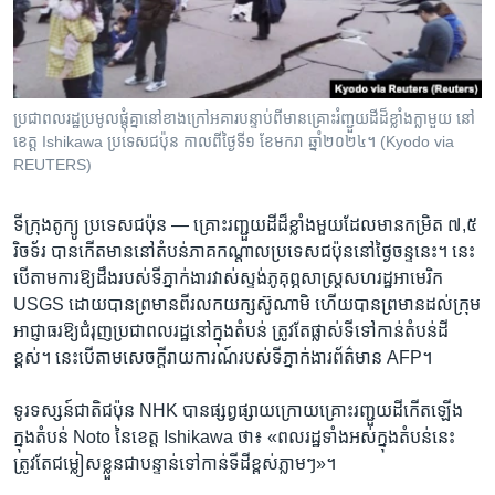
រចនា
សម្ព័ន្ធ​
Khmer English
រំលង​
និង​
បណ្តាញ​សង្គម
ចូល​
ប្រជាពលរដ្ឋ​ប្រមូលផ្តុំគ្នា​នៅ​ខាង​ក្រៅ​អគារ​បន្ទាប់​ពី​មាន​គ្រោះ​រំញ្ជួយដី​ដ៏​ខ្លាំងក្លា​មួយ នៅ​
ទៅ​
ខេត្ត Ishikawa ប្រទេសជប៉ុន កាលពីថ្ងៃទី១ ខែមករា ឆ្នាំ២០២៤។ (Kyodo via
កាន់​
REUTERS)
ទំព័រ​
ភាសា
ស្វែង​
ទីក្រុងតូក្យូ ប្រទេសជប៉ុន —
គ្រោះ​រញ្ជួយ​ដីដ៏​ខ្លាំង​មួយ​ដែលមាន​កម្រិត ​៧,៥ ​
រក
រិចទ័រ​ បានកើត​មាននៅតំបន់​ភាគកណ្តាល​ប្រទេស​ជប៉ុន​នៅ​ថ្ងៃ​ចន្ទ​នេះ។ នេះ​
បើ​តាម​ការ​ឱ្យ​ដឹង​របស់​ទី​ភ្នាក់ងារវាស់ស្ទង់​ភូគុព្ភសាស្រ្ត​សហរដ្ឋ​អាមេរិក
USGS ដោយ​បាន​ព្រមាន​ពី​រលក​យក្សស៊ូណា​មិ ហើយ​បានព្រមាន​ដល់​ក្រុម​
អាជ្ញាធរ​ឱ្យ​ជំរុញ​ប្រជាពលរដ្ឋ​នៅ​ក្នុង​តំបន់ ត្រូវ​តែ​ផ្លាស់​ទី​ទៅ​កាន់តំបន់ដី​
ខ្ពស់។ នេះ​បើ​តាម​សេចក្តីរាយការណ៍​របស់​ទី​ភ្នាក់ងារ​ព័ត៌មាន AFP។
ទូរទស្សន៍​ជាតិ​ជប៉ុន NHK បាន​ផ្សព្វផ្សាយក្រោយគ្រោះរញ្ជួយ​ដី​កើត​ឡើង
ក្នុង​តំបន់ Noto នៃ​ខេត្ត Ishikawa ថា​៖ «ពលរដ្ឋទាំង​អស់​ក្នុង​តំបន់​នេះ​
ត្រូវតែជម្លៀស​ខ្លួនជា​បន្ទាន់​ទៅ​កាន់​ទី​ដី​ខ្ពស់​ភ្លាមៗ»។