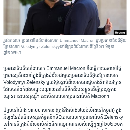
រចនា
សម្ព័ន្ធ​
បណ្តាញ​សង្គម
រំលង​
និង​
ចូល​
ភាសា
ទៅ​
រូបឯកសារ៖ ប្រធានាធិបតី​បារាំង​លោក Emmanuel Macron ជួប​ប្រធានាធិបតី​អ៊ុយ
កាន់​
ក្រែន​លោក​ Volodymyr Zelenskyyនៅទីក្រុងប៉ារីស​កាលពីថ្ងៃទី​០៧ មិថុនា
ទំព័រ​
ឆ្នាំ២០២៤។
ស្វែង​
រក
ប្រធានាធិបតី​បារាំង​លោក Emmanuel Macron នឹង​ធ្វើការ​ចរចា​នៅ​ថ្ងៃ​
ព្រហស្បតិ៍​នេះ​នៅ​ក្នុង​ទីក្រុង​ប៉ារីសជាមួយ​ប្រធានាធិបតី​អ៊ុយក្រែន​លោក
Volodymyr Zelensky មួយ​ថ្ងៃ​បន្ទាប់ពី​លោក​បាន​ជួប​កងទ័ព​អ៊ុយក្រែន​
ដែល​បារាំង​កំពុង​បណ្តុះ​បណ្តាល​នៅលើ​ទឹកដី​របស់​ខ្លួនដើម្បី​ប្រយុទ្ធ​ការ
ឈ្លានពាន​របស់​រុស្ស៊ី។ នេះ​បើ​តាម​លោក​ប្រធានាធិបតី Macron។
ជំនួប​នៅ​ម៉ោង ១៣០០ សាកល (ត្រូវ​នឹង​ម៉ោង​៧​យប់​ម៉ោង​នៅ​កម្ពុជា) ក្នុង​
អំឡុង​នៃ​ដំណើរ​ទស្សនកិច្ច​លើក​ទី៥​ដោយ​លោក​ប្រធានាធិបតី Zelensky
ទៅកាន់​ទីក្រុង​ប៉ារីស​ចាប់​តាំង​ពី​ការឈ្លានពាន​របស់​រុស្ស៊ីក្នុង​ឆ្នាំ​២០២២​មក