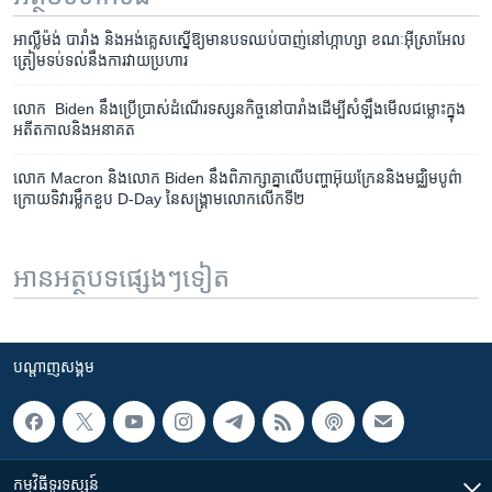
អាល្លឺម៉ង់ បារាំង និង​អង់គ្លេស​ស្នើ​ឱ្យមាន​បទឈប់បាញ់​នៅ​ហ្កាហ្សា ខណៈ​អ៊ីស្រាអែល​
ត្រៀម​ទប់ទល់​នឹង​ការ​វាយប្រហារ
លោក​ Biden នឹង​ប្រើប្រាស់​ដំណើរ​ទស្សនកិច្ច​នៅ​​បារាំង​​ដើម្បី​សំឡឹង​មើល​​ជម្លោះ​ក្នុង​
អតីតកាល​​និង​អនាគត
លោក Macron និងលោក Biden នឹងពិភាក្សា​គ្នា​លើ​បញ្ហា​អ៊ុយក្រែន​និង​មជ្ឈិមបូព៌ា​
ក្រោយ​ទិវា​រម្លឹក​ខួប D-Day នៃ​សង្គ្រាម​លោក​លើក​ទី២
អានអត្ថបទផ្សេងៗទៀត
បណ្តាញ​សង្គម
កម្មវិធី​ទូរទស្សន៍