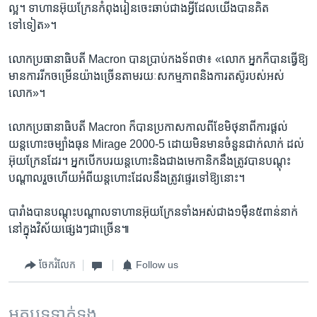
ល្អ។ ទាហាន​អ៊ុយក្រែន​កំពុង​រៀន​ចេះ​ឆាប់ជាង​អ្វី​ដែល​យើង​បាន​គិត​
ទៅទៀត»។
លោក​ប្រធានាធិបតី Macron បាន​ប្រាប់​កងទ័ព​ថា៖ «លោក អ្នក​ក៏​បាន​ធ្វើ​ឱ្យ​
មាន​ការ​រីក​ចម្រើន​យ៉ាង​ច្រើន​តាមរយៈ​សកម្មភាព​និង​ការ​តស៊ូ​របស់​អស់​
លោក»។
លោក​ប្រធានាធិបតី Macron ក៏​បាន​ប្រកាស​កាលពី​ខែ​មិថុនា​ពី​ការ​ផ្តល់​
យន្តហោះ​ចម្បាំង​ធុន Mirage 2000-5 ដោយមិន​មាន​ចំនួន​ជាក់​លាក់ ​ដល់​
អ៊ុយក្រែន​ដែរ។ អ្នក​បើកបរ​យន្តហោះ​និង​ជាង​មេកានិក​នឹង​ត្រូវ​បាន​បណ្តុះ
បណ្តាល​រួចហើយ​អំពី​យន្តហោះដែល​នឹង​ត្រូវ​ផ្ទេរ​ទៅ​ឱ្យ​នោះ។
បារាំង​បាន​បណ្តុះបណ្តាល​ទាហាន​អ៊ុយក្រែន​ទាំង​អស់​ជាង១ម៉ឺន៥ពាន់​នាក់​
នៅ​ក្នុង​វិស័យ​ផ្សេងៗជា​ច្រើន៕
ចែករំលែក
Follow us
អត្ថបទ​ទាក់ទង