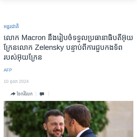
ភ្ជាប់​
ទៅ​
កម្ពុជា
គេហទំព័រ​
អន្តរជាតិ
អន្តរជាតិ
ទាក់ទង
អាមេរិក
លោក Macron នឹងរៀបចំ​ទទួល​ប្រធានាធិបតី​អ៊ុយ
រំលង​
ក្រែន​លោក Zelensky បន្ទាប់ពី​ការ​ជួប​កងទ័ព​
ចិន
និង​
របស់​អ៊ុយក្រែន
ចូល​
ហេឡូវីអូអេ
ទៅ​​
កម្ពុជាច្នៃប្រតិដ្ឋ
AFP
ទំព័រ​
ព័ត៌មាន​​
ព្រឹត្តិការណ៍ព័ត៌មាន
10 តុលា 2024
តែ​
ទូរទស្សន៍ / វីដេអូ​
ម្តង
ចែករំលែក
រំលង​
វិទ្យុ / ផតខាសថ៍
និង​
កម្មវិធីទាំងអស់
ចូល​
ទៅ​
Khmer English
ទំព័រ​