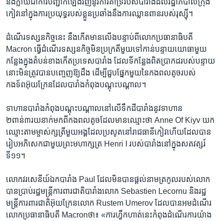
នឹង​ក្លាយ​ជា​ការ​បញ្ជាក់​ឡើង​វិញ​នូវ​ការ​គាំទ្រ​របស់​បារាំង​ដល់​រដ្ឋាភិបាល​ក្រុង​
កៀវ​នៅ​ក្នុង​ការ​ប្រយុទ្ធ​របស់​ខ្លួន​ប្រឆាំង​នឹង​ការឈ្លានពាន​របស់​រុស្ស៊ី។
ដំណើរ​ទស្សនកិច្ច​នេះ នឹង​កើត​មាន​លើង​បន្ទាប់​ពី​លោក​ប្រធានាធិបតី
Macron ធ្វើ​ដំណើរ​ទស្សនកិច្ច​មិន​ប្រក្រតី​មួយ​ទៅកាន់​បន្ទាយ​យោធា​មួយ​
កន្លែងក្នុង​តំបន់​ខាង​កើត​ប្រទេស​បារាំង ដែល​ទីកន្លែង​ពិតប្រាកដ​របស់​បន្ទាយ​
នោះ​មិន​ត្រូវ​បាន​បញ្ចេញ​ឱ្យ​ដឹង ដើម្បី​ជួប​ផ្នែក​មួយ​នៃ​កងពល​តូច​របស់​
កងទ័ព​អ៊ុយក្រែន​ដែល​បារាំង​កំពុង​បណ្តុះបណ្តាល។
ទាហាន​បារាំង​កំពុង​បណ្តុះបណ្តាល​នៅ​លើ​ទឹកដី​បារាំង​នូវ​ទាហាន​
២ពាន់៣រយ​នាក់​មក​ពី​កងពល​តូច​ដែល​មាន​ឈ្មោះ​ថា Anne Of Kiyv យក​
ឈ្មោះ​តាម​ម្ចាស់ក្សត្រី​មួយ​អង្គ​ដែល​ប្រសូត​នៅ​រាជធានី​កៀវ​ហើយ​ដែល​បាន​
រៀប​អភិសេក​ជាមួយ​ព្រះ​មហាក្សត្រ Henri I របស់​បារាំង​នៅ​ក្នុង​សតវត្សរ៍​
ទី១១។
លោក​វរសេនីយ៍​ឯក​បារាំង Paul ដែល​មិន​បាន​ផ្តល់​នាម​ត្រកូល​របស់​លោក​
បាន​ប្រាប់​រដ្ឋមន្ត្រី​ការពារ​ជាតិ​បារាំង​លោក Sebastien Lecornu និង​រដ្ឋ
មន្ត្រី​ការពារ​ជាតិ​អ៊ុយក្រែន​លោក Rustem Umerov ដែល​បាន​អម​ដំណើរ​
លោក​ប្រធានាធិបតី Macronថា៖ «ការ​ហ្វឹកហាត់​នេះ​កំពុង​ដំណើរការ​យ៉ាង​