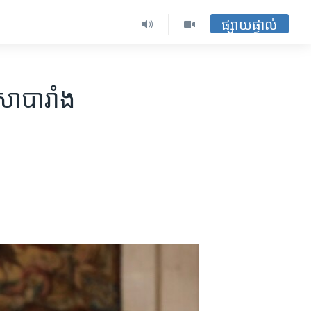
ផ្សាយផ្ទាល់
​បារាំង​