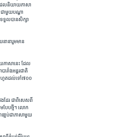
បន់​ដែល​និយាយ​ភាសា​
្នា ជាមួយ​បណ្ដា​
​ទទួល​បាន​សិក្សា​
យ​នានា​រួម​មាន​
ិយាយ​ភាសា​នេះ ដែល​
បារាំង​អន្តរជាតិ​
ដង​រហូត​ដល់​ទៅ​៧០០​
​ផង​ដែរ​ ជា​ពិសេស​ពី​
ិគម​បែប​ថ្មី។ លោក​
ា្លប់​ជា​ភាសា​មួយ​
ពី​តំបន់​អឺរ៉ុប​ទេ