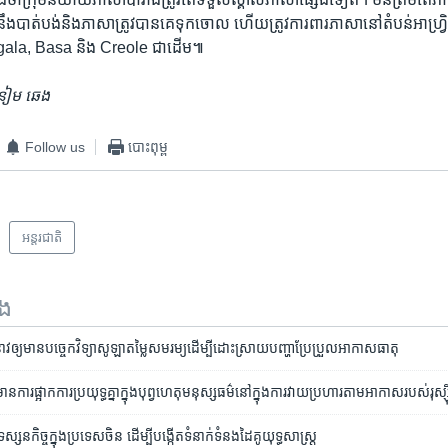
បាត់​បង់​និង​ភាសា​ត្រូវ​បាន​គេ​ទុក​ចោល ហើយ​ត្រូវ​ការពារ​ភាសា​នៅ​តំបន់​អាហ្វ្រិក
gala, Basa និង Creole ជា​ដើម៕
 នៀម ឆេង
Follow us
បោះពុម្ព
អន្តរជាតិ
ទង
ាវ​ឲ្យ​មាន​បច្ចេកវិទ្យា​សូឡា​តម្លៃ​សមរម្យ​ដើម្បី​ដោះស្រាយ​បញ្ហា​ប្រែប្រួល​អាកាសធាតុ
ការ​ផ្អាក​ការ​ប្រយុទ្ធ​គ្នា​ក្នុង​បុព្វហេតុ​មនុស្សធម៌​នៅ​ក្នុង​ការ​វាយប្រហារ​តាម​អាកាស​របស់​រុស្ស៊
​ទស្សនកិច្ច​ក្នុង​ប្រទេស​ចិន ដើម្បី​បង្កើត​ទំនាក់ទំនង​ដៃគូ​យុទ្ធសាស្ត្រ