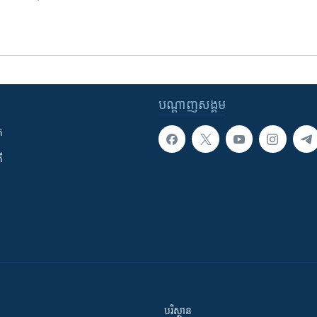
បណ្តាញ​សង្គម
ក
ី
បរិស្ថាន