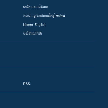
សេរីភាពសារព័ត៌មាន
ការបោះឆ្នោតនៅអាមេរិកឆ្នាំ២០២០
Khmer-English
បទវិចារណកថា
RSS