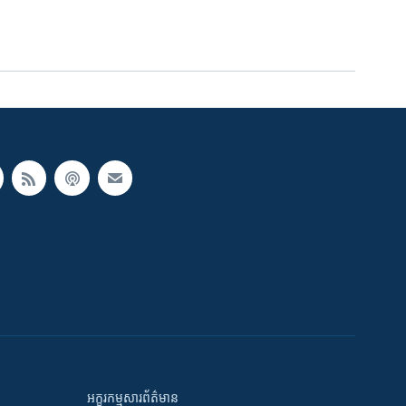
អក្ខរកម្មសារព័ត៌មាន