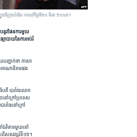
នុង​ទីក្រុង​ប៉ារីស កាល​ពី​ថ្ងៃ​ទី​២០ មីនា ២០១៨។
នូវ​ផែនការ​មួយ​
មធ្យោបាយ​នៃ​ការ​អប់រំ
​បញ្ជាក់​ថា​ ភាសា​
្រោម​អាណានិគម​ផង​
ានាធិបតី​ បារាំង​លោក
​នៅ​ក្រៅ​ប្រទេស​
យ​បារាំងនៅ​ក្រៅ​
​ឯ​វិមាន​មួយ​នៅ​
ល​ពី​សតវត្សរ៍​ទី​១៦។