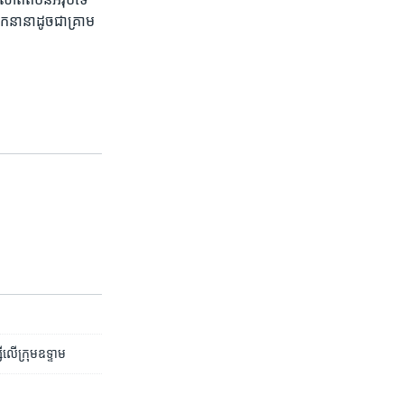
​នានា​ដូច​ជា​គ្រាម​
ី​លើ​ក្រុម​ឧទ្ទាម