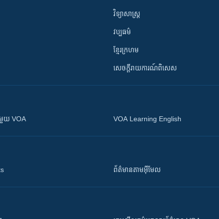
វិទ្យាសាស្រ្ត
វប្បធម៌
ខ្មែរក្រហម
សេចក្តីរាយការណ៍ពិសេស
ស​​ជាមួយ VOA
VOA Learning English
ts
ព័ត៌មាន​តាម​អ៊ីមែល