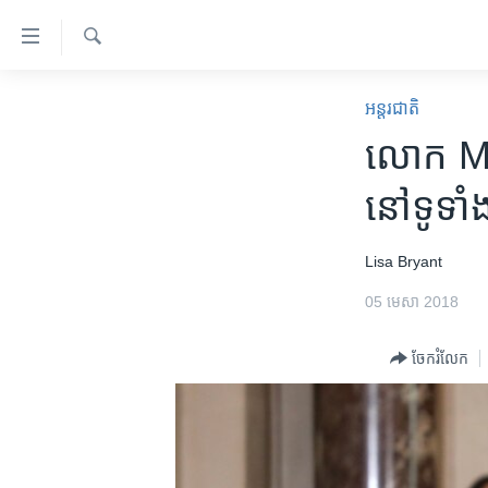
ភ្ជាប់​
ទៅ​
គេហទំព័រ​
ស្វែង​
កម្ពុជា
រក
អន្តរជាតិ
ទាក់ទង
អន្តរជាតិ
លោក Mac
រំលង​
និង​
អាមេរិក
នៅ​ទូទា
ចូល​
ចិន
ទៅ​​
ទំព័រ​
ហេឡូវីអូអេ
Lisa Bryant
ព័ត៌មាន​​
កម្ពុជាច្នៃប្រតិដ្ឋ
05 មេសា 2018
តែ​
ម្តង
ព្រឹត្តិការណ៍ព័ត៌មាន
ចែករំលែក
រំលង​
ទូរទស្សន៍ / វីដេអូ​
និង​
ចូល​
វិទ្យុ / ផតខាសថ៍
ទៅ​
កម្មវិធីទាំងអស់
ទំព័រ​