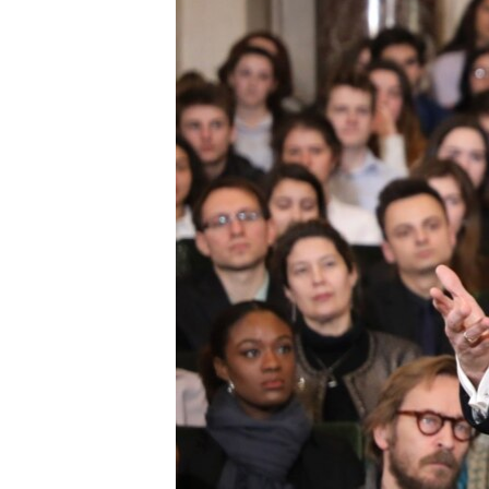
រចនា
សម្ព័ន្ធ​
រំលង​
និង​
ចូល​
ទៅ​
កាន់​
ទំព័រ​
ស្វែង​
រក