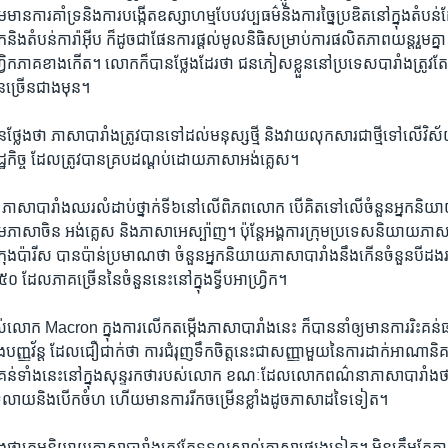
​មាន​ការ​គាំទ្រ​និង​ការ​បង្កើត​ឧស្សាហម្ម​បែប​វប្បធម៌​និងការ​ច្នៃ​ប្រឌិត​នៅ​ក្នុង​តំ
្វ្រិក​និង​តំបន់​ការ៉ាអ៊ីប ក៏​ដូច​ជា​ផែនការ​ផ្តល់​មូល​និធិ​សម្រាប់​ការ​ផលិត​ភាពយន្ត​រួម​គ
វ្រិក​ភាគ​ខាង​កើត។ លោក​ក៏​បានថ្លែង​ដែរ​ថា ជន​ភៀស​ខ្លួន​នៅ​ប្រទេស​បារាំង​ត្រូវ​តែ
ន​ច្រើន​ជាង​មុន។
ង​ថា ភាសា​បារាំង​ត្រូវ​បាន​ទៅ​ដល់​មនុស្ស​ថ្មី និង​វាយ​លុកសារ​ជា​ថ្មី​ទៅ​លើ​វិស័
្ឋកិច្ច ដែល​ត្រូវ​បាន​គ្រប​ដណ្ដប់​ដោយ​ភាសា​អង់គ្លេស។​
នេះ ភាសា​បារាំង​ឈរ​លំដាប់​ថ្នាក់​ទី​៦​នៅ​លើ​ពិភពលោក បើ​គិត​ទៅ​លើ​ចំនួន​អ្នក​ន
ម​ភាសា​ចិន អង់គ្លេស និង​ភាសា​អេស្ប៉ាញ។ ប៉ុន្តែ​អង្គការ​ក្រុម​ប្រទេស​និយាយ​ភាសា​
ក្រុងប៉ារីស បាន​ប៉ាន់​ប្រមាណ​ថា ចំនួន​អ្នក​និយាយ​ភាសា​បារាំង​នឹង​កើន​ចំនួន​បី​
០ ដែល​ភាគ​ច្រើន​នៃ​ចំនួន​នេះ​នៅ​ក្នុង​ទ្វីប​អាហ្វ្រិក។
បស់​លោក​ Macron ក្នុង​ការ​លើក​តម្កើង​ភាសា​បារាំង​នេះ​ ក៏​បាន​នាំ​ឲ្យ​មាន​ការ​រិះ​គន់
ង​បញ្ញវ័ន្ត​ ដែល​ជឿ​ជាក់​ថា​ ការ​ជំរុញ​ទឹក​ចិត្ត​នេះ​ជា​សញ្ញា​មួយ​នៃ​ការ​ដាក់​អាណាន
ិះគន់​ទាំង​នេះ​នៅ​ក្នុង​សុន្ទរកថា​របស់​លោក ខណៈ​ដែល​លោក​ពណ៌នា​ភាសា​បារាំង​ថា​ធ
លាយ​និង​បើក​ចំហ ហើយ​មាន​ការ​រីកចម្រើន​ខ្លាំង​ដូច​ភាសា​ដទៃ​ទៀត។
ក្រុម​និយាយ​ភាសា​បារាំង​ត្រូវ​តែ​ទទួល​ស្គាល់​ភាសា​ផ្សេង​ទៀត។ មិន​ត្រឹម​តែ​ភាសា​