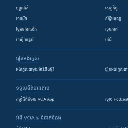
អន្តរជាតិ
សេដ្ឋកិច្ច
អាមេរិក
សិទ្ធិមនុស្ស
ខ្មែរ​នៅអាមេរិក
សុខភាព
អាស៊ីអាគ្នេយ៍
អប់រំ
រៀន​​អង់គ្លេស
អង់គ្លេស​ជាមួយ​ម៉ានី​និង​ម៉ូរី
រៀន​​​​​​អង់គ្លេ
ទទួល​ព័ត៌មាន​តាម
កម្មវិធី​ព័ត៌មាន VOA App
ស្តាប់ Podcas
អំពី​ VOA & ទំនាក់ទំនង