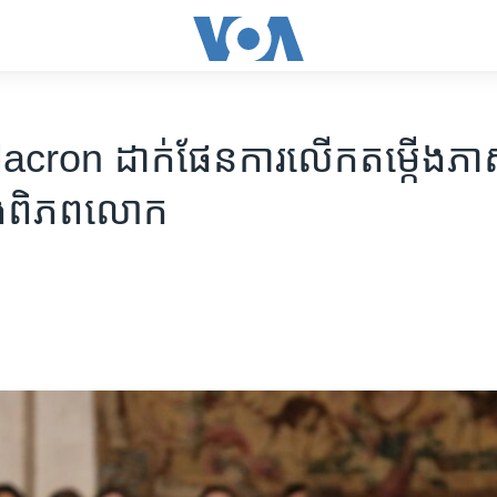
ron ដាក់​ផែនការ​លើក​តម្កើង​ភាសា
ំង​ពិភពលោក