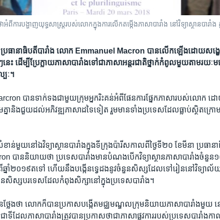
ការ​បង្ហាញ​យុទ្ធសាស្ត្រ​របស់​លោក​ក្នុងការ​លើក​តម្កើង​ភាសា​បារាំង នៅ​វិទ្យាស្ថាន​បារាំង ក្
ប៉ារីស ប្រធានាធិបតី​បារាំង លោក Emmanuel Macron ​បាន​លើក​ឡើង​ដោយ​សង្ខេប​
ៗ​នេះ​ ដើម្បី​ប្រែ​ក្លាយ​ភាសា​បារាំង​ទៅ​ជា​ភាសា​អន្តរជាតិ​ថ្នាក់​កំពូល​មួយ​តាម​រយៈ​
ល្បៈ។
on បាន​ទាក់​ទង​ជាមួយ​ក្រុម​អ្នក​រិះ​គន់​អំពី​ផែនការ​ផ្នែក​ភាសា​របស់​លោក ដោយ
ទន្ទឹម​គ្នា​និង​ជួយ​ដល់​អភិវឌ្ឍ​ភាសា​ដទៃ​ទៀត រួម​មាន​ទាំង​ប្រទេស​ដែល​ធ្លាប់​ស្ថិត​ក
​សំខាន់​មួយ​នៅ​ឯ​វិទ្យាស្ថាន​បារាំង​ក្នុង​ទីក្រុង​ប៉ារីស​កាល​ពី​ថ្ងៃទី​២០ ខែ​មីនា ប្រធ
បាន​និយាយ​ថា ប្រទេស​បារាំង​មាន​បំណង​បើក​វិទ្យាស្ថាន​ភាសា​បារាំង​ចំនួន​១០
ប់​ពី​ឆ្នាំ​២០១៩​ត​ទៅ ហើយ​នឹង​បង្កើន​ទ្វេ​ដង​នូវ​ចំនួន​សិស្ស​ដែល​ទៅ​រៀន​នៅ​វិទ្យាល័
នួន​សិស្ស​បរទេស​ដែល​កំពុង​សិក្សា​នៅ​ក្នុង​ប្រទេស​បារាំង។​
ែង​ថា លោក​ក៏​បាន​ប្រកាស​បង្កើត​មជ្ឈមណ្ឌល​ក្រុម​និយាយ​ភាសា​បារាំង​មួយ នៅ
​ ជា​ទី​ដែល​ភាសា​បារាំង​ត្រូវ​បាន​ប្រកាស​ថា​ជា​ភាសា​ផ្លូវ​ការ​របស់​ប្រទេស​បារាំង​កា