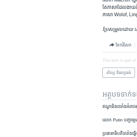
តែ​ភាសា​ដែល​ងាយ​នឹង​
ភាសា Wolof, Lin
ប្រែ​សម្រួល​ដោយ
ចែករំលែក
This item is part of
សិល្បៈនិងវប្បធម៌
អត្ថបទ​ទាក់
ឥណ្ឌា​និង​បារាំង​អំពាវន
លោក Putin បញ្ជា​ឲ្យ​មាន​
ប្រធានាធិបតី​បារាំង​ធ្វើ