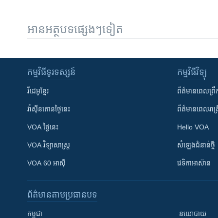
អានអត្ថបទផ្សេងៗទៀត
កម្មវិធី​ទូរទស្សន៍
កម្មវិធី​វិទ្យុ
វីដេអូ​ខ្មែរ
ព័ត៌មាន​ពេល​ព្រឹ
វ៉ាស៊ីនតោន​ថ្ងៃ​នេះ
ព័ត៌មាន​​ពេល​រាត្រ
VOA ថ្ងៃនេះ
Hello VOA
VOA ​វិទ្យាសាស្ត្រ
សំឡេង​ជំនាន់​ថ្មី
VOA 60 អាស៊ី
វេទិកា​អាស៊ាន
ព័ត៌មាន​តាមប្រធានបទ​
កម្ពុជា
នយោបាយ