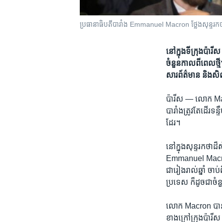
ប្រធានាធិបតី​បារាំង Emmanuel Macron ថ្លែង​សុន្ទរកថា​អំពី​
នៅ​ក្នុង​ទីក្រុង​
ចំនួន​កាល​ពី​ពេល​ថ្មី
សារព័ត៌មាន​ និង​សិ
ប៉ារីស —
លោក Marcr
បារាំង​ត្រូវ​តែ​ដើរ​
ដែរ។
នៅ​ក្នុង​សុន្ទរកថា​ដ៏
Emmanuel Macron ​
ជា​រៀង​រាល់​ឆ្នាំ ចា
ប្រទេស​ ក៏​ដូច​ជា​ចំ
លោក Macron បាន​ថ្ល
ខាង​ក្រៅ​ក្រុង​ប៉ារីស