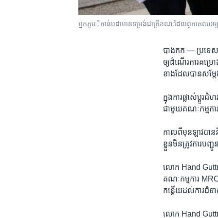
អ្នក​ភូម​ិ​កាន់​បដា​មាន​ទម្រង់​ជា​ត្រី​ខណៈ​ដែល​ពួក​គេ​ឈរ​ឲ្
បាងកក —
ប្រទេស​
ឲ្យ​ដំណើរការគម្រោង​វា
ខាង​ដែល​បាន​សម្តែងន
ក្នុង​ការផ្លាស់​ប្តូរ​
ជាមួយ​គណៈកម្មការ​
​កាល​ពី​មុន​ឡាវ​បាន​ន
ខ្លួន​មិន​ត្រូវការបញ្
លោក Hand Guttman ​
គណៈកម្មការ MRC ​នឹង
កន្តើយ​ដល់​ការ​ជំទា
លោក Hand Guttman ព