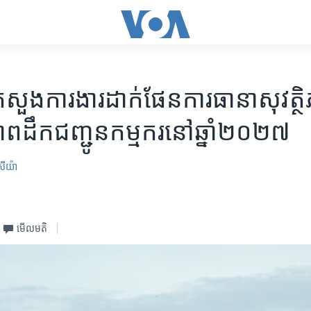
តី​ក្រសួង​ការងារ​ដាក់​ផែនការ​ធានា​សុវត្ថ
​ដឹក​ជញ្ជូន​កម្មករ​នៅ​ឆ្នាំ​២០២៧
្រីយ៉ា
មើល​មតិ