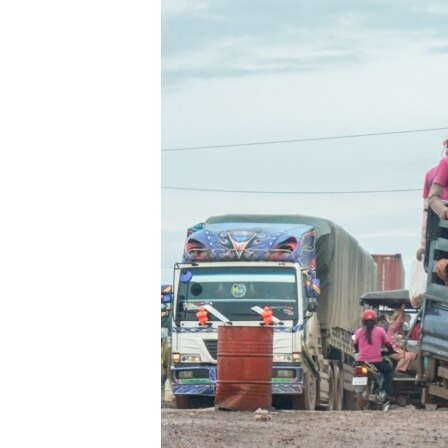
រចនា
សម្ព័ន្ធ​
រំលង​
និង​
ចូល​
ទៅ​
កាន់​
ទំព័រ​
ស្វែង​
រក