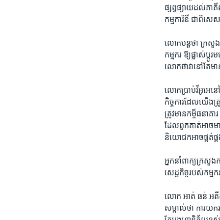
ផ្សព្វផ្សាយ​ដល់​ភាគី
កម្មកា​រិនី ជា​ពិសេ
លោក​បន្ត​ថា ​ក្រសួង​ក
កម្មករ​ ឱ្យ​ផ្លាស់ប្ត
លោក​ថា​វា​នៅ​តែ​មាន​
លោក​ប្រាប់​វីអូអេ​នៅ​
កិច្ចការ​ដែល​យើង​ត្រូ
ត្រូវ​មាន​កម្ចី​ធនាគ
ដែល​ពួក​គាត់​អា​ច​មា
និយោជក​អាច​ផ្គត់​ផ្គង
អ្នកនាំពាក្យ​ក្រសួង​ក
សេដ្ឋកិច្ច​របស់​កម្មករ
លោក អាត់ ធន់ ​អតីត​
សម្គាល់ថា ​ការ​យក​រថយ
តែបង្ក​ហានិភ័យ​ខ្ពស់