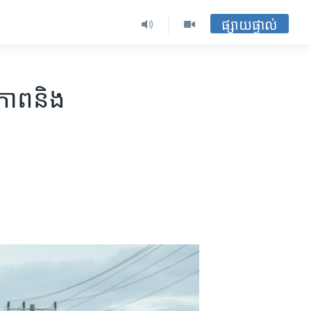
ផ្សាយផ្ទាល់
ិភាព​និង​