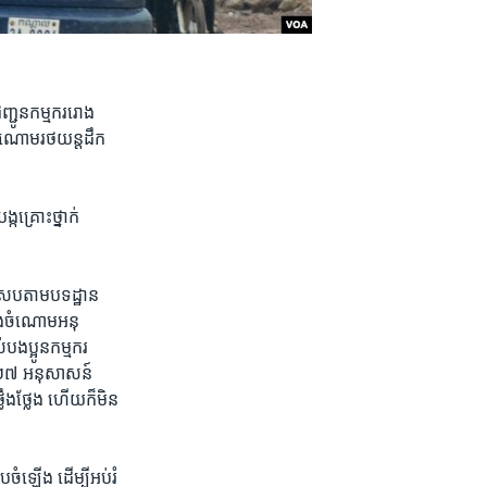
ញ្ជូន​កម្មករ​រោង
​ចំណោម​រថយន្ត​ដឹក​
​គ្រោះ​ថ្នាក់​
ស្រប​តាម​បទ​ដ្ឋាន​
ុង​ចំណោម​អនុ​
ងប្អូន​កម្មករ​
 ២០២៧ អនុ​សាសន៍​
​ថ្លែង ​ហើយ​ក៏​មិន​
​ចំ​ឡើង ដើម្បី​អប់រំ