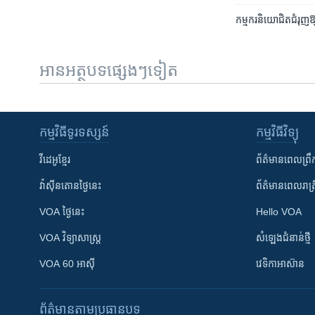
កម្មករ​និយោជិត​ជំរុញ​
អានអត្ថបទផ្សេងៗទៀត
កម្មវិធី​ទូរទស្សន៍
កម្មវិធី​វិទ្យុ
វីដេអូ​ខ្មែរ
ព័ត៌មាន​ពេល​ព្រឹ
វ៉ាស៊ីនតោន​ថ្ងៃ​នេះ
ព័ត៌មាន​​ពេល​រាត្រ
VOA ថ្ងៃនេះ
Hello VOA
VOA ​វិទ្យាសាស្ត្រ
សំឡេង​ជំនាន់​ថ្មី
VOA 60 អាស៊ី
វេទិកា​អាស៊ាន
ព័ត៌មាន​តាមប្រធានបទ​