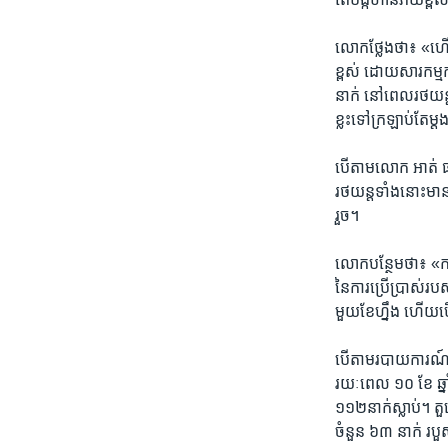
លោក​ថ្លែង​ថា៖ «ហើយ​ជា
ខ្ពស់ ដោយសារកម្មករ
នាក់ ​នៅ​ពេល​រថយន្ត​ហ
ខ្លះ​ទៅ​ក្រឡាប់​តែ​ម្
បើ​តាម​លោក ​អាត់ ធន់
រថយន្ត​ទាំង​នោះ​មាន​ត
រួច។
លោក​បន្ថែម​ថា៖ «ការ​
នៃ​ការ​ប្រើប្រាស់​រប
មួយ​ខែ​ហ្នឹង ហើយ​ប
បើ​តាម​របាយ​ការណ៍​រប
រយៈ​ពេល​ ១០​ ខែ ឆ្
១១២​នាក់​ស្លាប់​។ ត
ចំនួន​ ៦៣ ​នាក់ រប