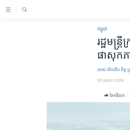
ភ្ជាប់​
ទៅ​
គេហទំព័រ​
ស្វែង​
កម្ពុជា
រក
កម្ពុជា
ទាក់ទង
អន្តរជាតិ
រដ្ឋមន្រ្
រំលង​
និង​
អាមេរិក
ផាសុកភាព
ចូល​
ចិន
ទៅ​​
ទំព័រ​
ហេឡូវីអូអេ
លាស់ លីបលីប
ចិត្ត ស
ព័ត៌មាន​​
កម្ពុជាច្នៃប្រតិដ្ឋ
30 ឧសភា 2024
តែ​
ម្តង
ព្រឹត្តិការណ៍ព័ត៌មាន
ចែករំលែក
រំលង​
ទូរទស្សន៍ / វីដេអូ​
និង​
ចូល​
វិទ្យុ / ផតខាសថ៍
ទៅ​
កម្មវិធីទាំងអស់
ទំព័រ​