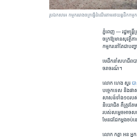
រូបឯកសារ៖ កម្មករ​រោងចក្រធ្វើដំណើរ​តាម​រថយន្ត​ដឹក​កម្មករ​
ភ្នំពេញ —
រដ្ឋមន្រ
ចក្រឱ្យ​មាន​សុវត្ថិ​
កម្មករ​នៅ​តែ​ជា​បញ្ហា
មេដឹកនាំ​សហជីព​បាន​ស
ចរាចរណ៍​។
លោក ហេង សួរ
បាន
បច្ចេក​ទេស ​និង​ផាស
សាសន៍​ទាំ​ង១០​របស់​
និយោជិត គឺ​ត្រូវ​តែ​
របស់​សម្តេច​អាច​សម
មែន​ជជែក​ម្តង​ចប់​នោ
លោក កត្តា អន អ្នក​នា