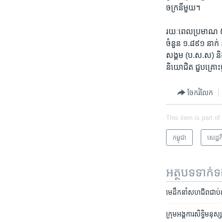
ចក្រ​នីមួយ។
រយៈពេល​ប្រមាណ​ ៥ ខ
ចំនួន ​១.៨៩១ នាក់ ន
សង្គម (ប.ស.ស)​ និង​
និយោ​ជិត ជួបគ្រោះ
ចែករំលែក
This item is part of
កម្ពុជា
សេដ្ឋកិ
អត្ថបទ​ទាក់
មេដឹកនាំ​សហជីព​ជាប់​ព
ក្រុម​អង្គការ​សិទ្ធិ​មន