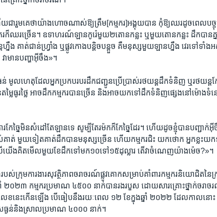
រួម​គេ​ថា​យ៉ាង​ហោច​ណាស់​ឱ្យ​ត្រឹម​[កម្មករ]​អង្គុយ​បាន​ កុំ​ឱ្យ​ឈរ​ដូច​ពេល​បច្ចុប្បន្
​ក៏​ឈ​រច្រើន។ ឧទាហរណ៍​ឡាន​កូរ៉េ​មួយ​២​តោន​កន្លះ ​ឬមួយ​តោន​កន្លះ ដឹក​បាន​គ្
្នឹង ​គាត់ជាន់​ហ្វ្រាំង ឬ​ផ្លូវ​កោង​បន្តិច​បន្តួច គឺ​មនុស្ស​មួយ​ឡាន​ហ្នឹង វេរ​ទៅ​ទាំ
តង វា​មាន​បញ្ហា​អ៊ីចឹង»។
 មូល​ហេតុ​ដែល​អ្នក​ប្រកប​របរ​ដឹក​ជញ្ជូន​ប្រើ​ប្រាស់​រថយន្ត​ដឹក​ទំនិញ​ ឬ​រថយន្ដ​ក
ម្លៃ​ធូរ​ថ្លៃ ​អាច​ដឹក​កម្មករ​បាន​ច្រើន ​និង​អាច​យក​ទៅ​ដឹក​ទំនិញ​ផ្សេង​នៅ​ម៉ោង​ទំនេរ​
កែច្នៃ​មិន​សំដៅ​តែ​ឡាន​ទេ សូម្បី​តែ​រម៉ក​ក៏​កែច្នៃ​ដែរ។ ហើយ​ដូចខ្ញុំ​បាន​បញ្ជាក់​អ៊
ស់​គាត់ ​មួ​យទៀត​គាត់​ដឹក​បាន​មនុស្ស​ច្រើន ហើយ​កម្មករ​ជិះ យក​ថោក​ អ្នក​ខ្លះ​យក​១០
ើ​យើង​គិ​តមើល​មួយ​ខែ​ដឹក​ទៅ​មក​១០​ទៅ​១៥​ដុល្លារ​ តើ​វា​ចំណេញ​យ៉ាង​ម៉េច?»។
ស់​ក្រុម​ការងារ​សុវត្ថិភាព​ចរា​ចរណ៍​ផ្លូវ​គោក​សម្រាប់​គាំពារ​កម្មករនិយោជិត​នៃ​ក្រ
នាំ ២០២៣ ​កម្មករ​ប្រមាណ​ ៤៥០០​ នាក់​បាន​រង​របួស ​ដោយ​សារ​គ្រោះ​ថ្នាក់​ចរា
ួលេខ​នេះ​កើន​ឡើង បើ​ធៀប​នឹង​រយៈ​ពេល​ ១២ ​ខែ​ក្នុង​ឆ្នាំ​ ២០២២ ដែល​កាល​នោះ ​កម
ួស​ធ្ងន់និង​ស្រាល​ប្រមាណ​ ៤០០០ ​នាក់។