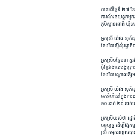
កាល​ពី​ថ្ងៃ​ទី​ ២៧ ខ
ការណ៍​រថយន្ត​កម្មករ​ប
ភូមិ​ស្ពាន​ពោធិ ឃុំ​សេ
អ្នកស្រី យ៉ាង សុភ័ណ្
តែង​តែ​ស្នើ​សុំរដ្ឋា
អ្នកស្រី​បន្ថែម​ថា ​គ
ប៉ុន្តែ​វា​ងាយ​បង្កគ្
តែង​តែ​បណ្តាល​ឱ្យ​មាន
អ្នកស្រី យ៉ាង សុភ័ណ្ឌ 
មក​ទំហំ​នៅ​ក្នុង​ការ
១០ ​នាក់ ២០ ​នាក់​ទេ
អ្នក​ស្រី​យល់​ថា ​រដ្ឋ
បច្ចុប្បន្ន ដើម្បី​ឱ្
ស្រី​ កម្មករ​ទទួល​បា