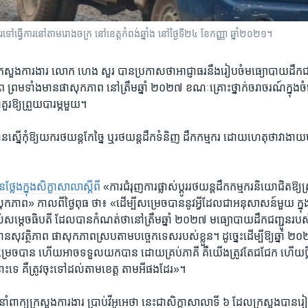
ទៅ​ធ្វើការ​នៅ​តាម​រោងចក្រ នៅ​ខេត្ត​កំពង់ឆ្នាំង នៅ​ថ្ងៃទី​២៤ ខែកញ្ញា ឆ្នាំ២០២១។
្តី​ក្រសួង​ការងារ លោក ហេង សួរ បាន​ប្រកាស​ថា​អាជ្ញាធរ​នឹង​រៀបចំ​មធ្យោ​បាយ​ដឹក​ជ
ភាព ព្រម​ទាំង​មាន​ផាសុក​ភាព នៅ​ត្រឹម​ឆ្នាំ​ ២០​២៧ ខណៈ​គ្រោះ​ថ្នាក់​ចរាចរណ៍​ក្នុង
​គួរឱ្យ​ព្រួយ​បារម្ភ​មួយ។
្នើ​កុំ​ឱ្យ​យក​រថយន្ត​កែច្នៃ ឬ​រថយន្ត​ដឹក​ទំនិញ ដឹក​កម្មករ ដោយ​ហេតុថា​វា​ងាយ​បង្ក
​ថ្លែង​ក្នុង​សិក្ខា​សាលា​ស្តីពី
​«ការ​ជំរុញ​ការ​ផ្លាស់​ប្តូរ​រថយន្ត​ដឹក​កម្មករ​និយោជិត​ឱ្យ​
ុក​ភាព» កាល​ពី​ថ្ងៃ​ពុធ​ ថា៖ «ដើម្បី​សម្រេច​បាន​នូវអ្វី​ដែល​ជា​អនុ​សាសន៍​មួយ ក្ន
សម្តេច​ធិបតី ដែល​បាន​កំណត់​ថានៅ​ត្រឹម​ឆ្នាំ​ ២០២៧ មធ្យោ​បាយ​ដឹក​ជញ្ជូន​របស់​ប
មាន​សុវត្ថិភាព ផាសុក​ភាព​ស្រប​តាម​បច្ចេកទេស​របស់​ខ្លួន។ ដូច្នេះ​ដើម្បី​ឱ្យ​ឆ្នាំ​
្រេច​បាន ហើយ​អាច​ទទួល​យកបាន ដោយ​គ្រប់​ភាគី គឺ​យើង​ត្រូវ​តែ​ជជែក​ ហើយ​ថ្លឹង
ះ​ទេ គឺ​ត្រូវ​ចុះទៅ​ដល់​តាម​ខេត្ត​ តាម​អី​ផង​ដែរ»។
ំ​ពាក្យ​ក្រសួង​ការងារ ប្រាប់​វីអូអេ​ថា​ នេះ​ជា​សិក្ខា​សាលា​ទី ៦ ​ដែល​ក្រសួង​បាន​រៀប