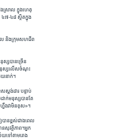
ង​ស្រាល ក្នុង​ហេតុ​
​៤៧-៤៨ ​ស្ថិត​ក្នុង​
៊ីវិល និង​ក្រុម​សហជីព
​មនុស្ស​បាន​ច្រើន
ក​មនុស្ស​លើស​ចំណុះ​
់​រយ​នាក់។
ុស​ស្ដង់​ដារ បន្ទាប់​
​ដាក់​មនុស្ស​បាន​តែ ​
ហ្នឹង​វា​មិន​ខុស​»។
ឱ្យ​បា​ន​ខ្ពស់ជាង​ពេល​
ន​សុវត្ថិ​ភាព​។អ្នក
ស្រ័យ​ទៅ​តាម​រោង​