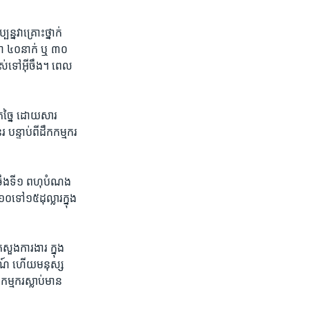
ន​វា​គ្រោះ​ថ្នាក់​
នា​ ៤០​នាក់ ឬ ៣០​
ង​អស់ទៅ​អ៊ីចឹង។ ពេល​
ែច្នៃ ​ដោយ​សារ​
 បន្ទាប់​ពីដឹក​កម្មករ​
ីចឹង​ទី១ ​ពហុ​បំណង​
​ទៅ​១៥​ដុល្លារ​ក្នុង​
សួង​ការងារ ក្នុង​
ចរណ៍ ហើយ​មនុស្ស​
្មករ​ស្លាប់​មាន​