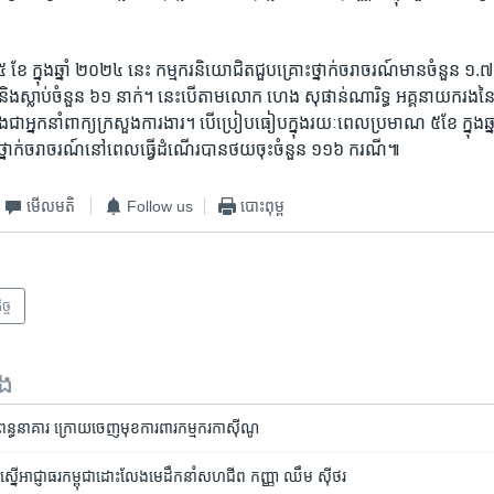
ែ ក្នុងឆ្នាំ​ ២០២៤​ នេះ កម្មករ​និយោជិត​ជួបគ្រោះថ្នាក់​ចរា​ចរណ៍​មាន​ចំនួន​ ១
ិង​ស្លាប់​ចំនួន ​៦១ ​នាក់​។ នេះបើ​តាមលោក ​ហេង ​សុផាន់​ណារិទ្ធ អគ្គ​នាយក​រង​នៃ​
ជាអ្នកនាំពាក្យ​ក្រសួង​ការងារ​។ បើប្រៀប​ធៀប​ក្នុង​រយៈ​ពេល​ប្រមាណ ​៥ខែ ក្នុង​ឆ្
​ថ្នាក់ចរាចរណ៍​នៅពេលធ្វើ​ដំណើរ​បាន​ថយ​ចុះ​ចំនួន ១១៦ ករណី៕
មើល​មតិ
Follow us
បោះពុម្ព
ច្ច
ទង
ន្ធនាគារ ​ក្រោយ​ចេញ​មុខ​ការពារ​កម្មករ​កាស៊ីណូ
ុស្ស​ស្នើ​អាជ្ញាធរ​កម្ពុជា​ដោះ​លែង​មេដឹកនាំ​សហជីព កញ្ញា ឈឹម ស៊ីថរ