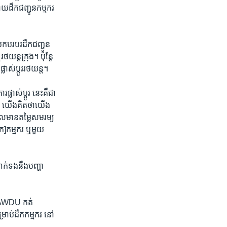
ាយ​ដឹក​ជញ្ជូន​កម្មករ
រកប​របរ​ដឹក​ជញ្ជូន​
យន្តក្រុង​។ ប៉ុន្តែ​
ាស់​ប្តូរ​រថយន្ត​។
ផ្លាស់​ប្តូរ នេះគឺ​ជា​
រណ៍ យើង​គិត​ថា​យើង​
ដែល​មាន​តម្លៃ​សមរម្យ
ក​]កម្មករ​ ឬមួយ​
ាក់​ទង​នឹង​បញ្ហា​
-CAWDU ​កត់​
ម្រាប់​ដឹក​កម្មករ នៅ​