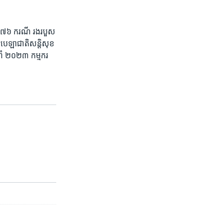
.៧៧៦ ​ករណី រង​របួស​
បេឡា​ជាតិ​សន្តិសុខ​
នាំ​ ២០២៣ កម្មករ​