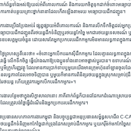
​ពាក់​ព័ន្ធ​ទាំង​អស់​ឱ្យ​យល់​អំពី​គោល​ការណ៍ ​និង​ការយក​ចិត្ត​ទុក​ដាក់​ចំពោះ​ម​ធ្យោ​ប
សការ​កាត់​បន្ថយ​គ្រោះ​ថ្នាក់នានា​ដែល​កើត​ឡើង​តាម​រយៈ​មធ្យោ​បាយ​ដឹក​ជញ្ជូន​។
ារងារ​ប្រឹង​ប្រែង​អប់រំ ​ផ្សព្វ​ផ្សាយ​អំពី​គោល​ការណ៍ និង​ការ​លើក​ទឹកចិត្តដល់​អ្នក​ប្
ូរ​មធ្យោបាយ​ដឹក​ជញ្ជូន​ពី​រថយន្ត​ដឹក​ទំនិញ​ឬរថយន្ត​កែច្នៃ មក​ជា​រថយន្ត​ទេស​ចរណ៍ ឬ​រថ
ឧបសគ្គ​មួយ​ចំនួន ​ដោយ​សារ​តែ​អ្នក​ប្រកប​របរ​ដឹក​កម្មករ​មិន​មាន​លទ្ធភាព​ក្នុង​ការ​ផ្ល
ថ្ងៃ​ព្រហស្បតិ៍នេះ​ថា៖ «​ចំពោះ​អ្នក​បើកបរ​រកស៊ី​ដឹក​កម្មករ ដែល​គ្មាន​លទ្ធភាព​ក្នុង​ការ​
វ​ធ្វើ​ លើក​ទឹក​ចិត្ត ធ្វើ​យ៉ាង​ណាឱ្យ​បង​ប្អូន​ទាំង​នោះ​អាច​ផ្លាស់​ប្តូរ​បាន។ ឧទា​ហ
ារ ឬ​មីក្រូហិរញ្ញវត្ថុ ដែល​មាន​ការ​ប្រាក់​ទាបឬ​មួយ​យើង​មាន​ក្រុម​ហ៊ុន​នាំ​ឡាន​ចូល​
ន​លទ្ធ​ភាព​ដែល​អាច​ទិញ​បាន ឬមួយ​ក៏​មាន​ការ​ពិនិត្យ​រថយន្ត​ក្នុង​ស្រុក​សម្រាប់​[ដឹ
់​រថយន្ត​ ហើយ​ត្រូវ​ការ​អ្នក​បើក​បរ​ដឹក​កម្មករ​»។
ារងារ​បន្ថែម​ថា​ក្នុង​សិក្ខា​សាលា​នោះ ​ភាគី​ពាក់​ព័ន្ធ​ក៏​បាន​ជជែក​រក​ដំណោះ​ស្រាយ​ទ
​ដែល​ត្រូវ​បង់​ថ្លៃ​ធ្វើ​ដំណើរ​និង​អ្នក​ប្រកប​របរ​ដឹក​កម្មករ​។
ប្រធាន​សហភាព​ការងារ​កម្ពុជា និង​បច្ចុប្បន្ន​ជា​អនុ​ប្រធាន​សម្ព័ន្ធ​សហជីព ​C
ន្ដ​ដឹក​ទំនិញ​មក​កែ​ច្នៃ​ដាក់​ទ្រុង​ដែក​សម្រាប់​ដឹក​កម្មករ​ ឬ​យក​រ៉ឺម៉ក់​មក​កែច្នៃ​ស
​នៃ​គ្រោះ​ថ្នាក់​ចរាចរណ៍​។