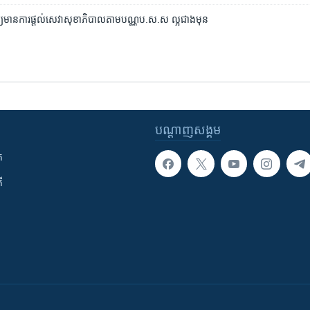
ឱ្យ​មាន​ការ​ផ្តល់​សេវា​សុខាភិបាល​តាម​បណ្ណ​ប.ស.ស ល្អ​ជាង​មុន
បណ្តាញ​សង្គម
ក
ី