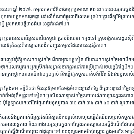
ែ​ឧសភា ឆ្នាំ​ ២០២៤ កម្មករ​កម្មការិនី​រោងចក្រ​ប្រមាណ ​៥០ ​នាក់បាន​រង​របួស​ធ្ងន់​និ
ុក​រថយន្ត​កម្មករ​ដូច​គ្នា នៅ​លើ​កំណាត់​ផ្លូវ​ជាតិលេខ​៥ ​ត្រង់​ចន្លោះ​គីឡូ​ម៉ែត្រ​លេខ 
ដ្ឋី ​ស្រុក​សាមគ្គី​មានជ័យ ខេត្ត​កំពង់​ឆ្នាំង​។
ឌ ប្រធាន​សហព័ន្ធ​សហជីព​កម្ពុជា​ ប្រាប់​វីអូអេ​ថា​ កន្លង​ទៅ ក្រុម​អង្គការ​សង្គម​ស
​ភិបាល​ឱ្យ​គិតគូរ​ពី​មធ្យោបាយ​ដឹក​ជញ្ជូន​កម្មករដែល​មាន​សុវត្ថិភាព។
ួរ​តែ​បញ្ឈប់កុំឱ្យ​មាន​រថយន្ដ​កែច្នៃ ដឹក​កម្មករ​បន្ត​ទៀត បើ​ទោះ​រថយន្ត​កែ​ច្នៃ​អាច​ដឹក
រោះ​ថ្នាក់​ដល់​កម្មករ​។ អ្នកស្រី​កត់​សម្គាល់​ថា​កន្លង​ទៅ​ការ​ប្រើប្រាស់រថយន្ត​កែច្នៃដឹ
​គ្រោះ​ថ្នាក់​ចរាចរណ៍​ជា​បន្ត​បន្ទាប់ និង​ធ្វើ​ឱ្យ​កម្មករ​បាត់​បង់​ជីវិត និង​រង​របួស​រាប
ថ្លែង​ថា៖ «ខ្ញុំ​គិត​ថា ​មិន​គួរ​ឱ្យ​មាន​តែ​មង្ដ​ចំពោះ​ឡាន​កែ​ច្នៃ ពី​ព្រោះ​ឡាន​កែច្នៃ​វា​ខ
​ដាក់​ក៏​អត់​ត្រឹម​ត្រូវ​ទៅ​ទៀត។ ​ប្រសិន​ណា​ឡាន​កែ​ច្នៃ​ឧទាហ​រណ៍​ថា​ឡាន​ខ្លះ​ជួន​កាល
 ​ប៉ុន្ដែ​ឡាន​យក​ទៅ​កែច្នៃ​ដាក់​មនុស្ស​បាន ​៣០ ​នាក់ ៣៥ ​នាក់ ​៤០ ​នាក់​ សួរ​ថា​អា
ា​ភិបាល​និង​អ្នក​ពាក់​ព័ន្ធ​គួរ​តែ​ពិនិត្យ​លើ​ការផ្ដល់​សោហ៊ុយ​ធ្វើ​ដំណើរ​សម្រាប់​កម្មករ​
យ​កម្មករ​មាន​លទ្ធភាព និង​ភាព​ងាយ​ស្រួល​ក្នុង​ការ​ស្វែង​រក​មធ្យោ​បាយ​ធ្វើ​ដំណើរ​ដែល​មា
ន​ប្រាក់​ធ្វើ​ដំណើរ​ចន្លោះ​ ៧​ដុល្លារ​ ទៅ ​១០​ដុល្លារអាមេរិកប៉ុណ្ណោះ ក្នុង​មួយ​ខែ អា