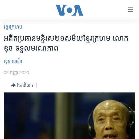
ភ្ជាប់​
ទៅ​
គេហទំព័រ​
ខ្មែរ​ក្រហម
កម្ពុជា
ទាក់ទង
អតីត​ប្រធាន​មន្ទីរស​២១​សម័យ​ខ្មែរ​ក្រហម លោក
រំលង​
អន្តរជាតិ
ឌុច ទទួល​មរណភាព
និង​
អាមេរិក
ចូល​
ស៊ុន ណារិន
ទៅ​​
ចិន
ទំព័រ​
02 កញ្ញា 2020
ហេឡូវីអូអេ
ព័ត៌មាន​​
ចែករំលែក
តែ​
កម្ពុជាច្នៃប្រតិដ្ឋ
ម្តង
ព្រឹត្តិការណ៍ព័ត៌មាន
រំលង​
និង​
ទូរទស្សន៍ / វីដេអូ​
ចូល​
វិទ្យុ / ផតខាសថ៍
ទៅ​
ទំព័រ​
កម្មវិធីទាំងអស់