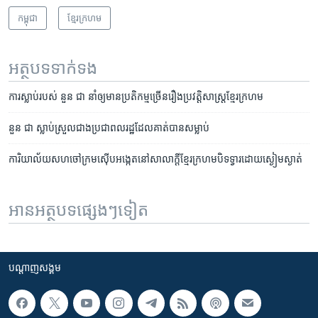
កម្ពុជា
ខ្មែរ​ក្រហម
អត្ថបទ​ទាក់ទង
ការ​ស្លាប់​របស់ ​នួន ជា ​នាំឲ្យ​មាន​ប្រតិកម្ម​ច្រើន​រឿង​ប្រវត្តិសាស្ត្រ​ខ្មែរ​ក្រហម
នួន ជា​ ស្លាប់​ស្រួល​ជាង​ប្រជា​ពលរដ្ឋ​ដែល​គាត់​បាន​សម្លាប់
ការិយាល័យ​សហ​​ចៅក្រម​ស៊ើប​អង្កេត​នៅ​សាលាក្តី​ខ្មែរ​ក្រហម​បិទ​ទ្វារ​ដោយ​ស្ងៀមស្ងាត់
អានអត្ថបទផ្សេងៗទៀត
បណ្តាញ​សង្គម