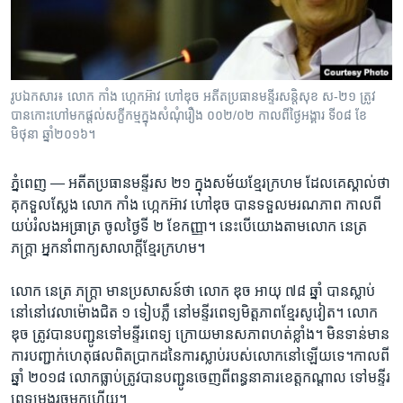
រចនា
សម្ព័ន្ធ​
Khmer English
រំលង​
និង​
បណ្តាញ​សង្គម
ចូល​
រូបឯកសារ៖ លោក ​កាំង​ ហ្កេក​អ៊ាវ​ ហៅ​ឌុច​ អតីត​ប្រធាន​មន្ទីរ​សន្តិសុខ​ ស​-២១​ ត្រូវ​
ទៅ​
បាន​កោះ​ហៅ​មក​ផ្តល់​សក្ខី​កម្ម​ក្នុង​សំណុំរឿង​ ០០២/០២ កាល​ពី​ថ្ងៃ​អង្គារ ទី០​៨ ខែ​
កាន់​
មិថុនា​ ឆ្នាំ​២០១៦។
ទំព័រ​
ភាសា
ស្វែង​
ភ្នំពេញ —
អតីត​ប្រធាន​មន្ទីរស​ ២១ ​ក្នុង​សម័យ​ខ្មែរ​ក្រហម ដែល​គេ​ស្គាល់​ថា​
រក
គុក​ទួល​ស្លែង លោក កាំង ហ្កេកអ៊ាវ​ ហៅឌុច បាន​ទទួល​មរណភាព កាល​ពី​
យប់​រំលង​អធ្រាត្រ​ ចូល​ថ្ងៃទី​ ២ ខែកញ្ញា។ នេះ​បើ​យោង​តាម​លោក​ នេត្រ​
ភក្រ្តា អ្នក​នាំពាក្យ​សាលាក្តី​ខ្មែរ​ក្រហម។
លោក នេត្រ ភក្រ្តា មាន​ប្រសាសន៍ថា លោក ឌុច អាយុ​ ៧៨ ឆ្នាំ បាន​ស្លាប់​
នៅ​នៅវេលាម៉ោងជិត ​១​ ទៀប​ភ្លឺ នៅមន្ទីរពេទ្យមិត្តភាពខ្មែរសូវៀត។ លោក
ឌុច ត្រូវ​បាន​បញ្ជូន​ទៅ​មន្ទីរពេទ្យ​ ក្រោយ​មាន​សភាព​ហត់​ខ្លាំង។ មិនទាន់​មាន​
ការ​បញ្ជាក់​ហេតុ​ផល​ពិត​ប្រាកដ​នៃ​ការ​ស្លាប់របស់​លោក​នៅ​ឡើយ​ទេ។កាល​ពី​
ឆ្នាំ ២០១៨ លោក​ធ្លាប់​ត្រូវបាន​បញ្ជូន​ចេញពី​ពន្ធនាគារ​ខេត្តកណ្តាល​ ទៅ​មន្ទីរ
ពេទ្យ​ម្តង​រួច​មក​ហើយ។