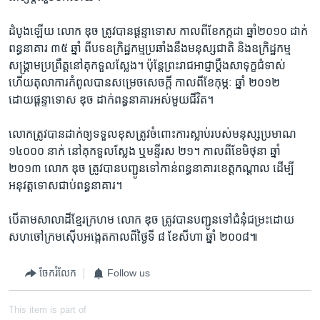
ដំបូងឡើយ លោក ឌុច ត្រូវបានផ្តន្ទាទោស កាល​ពីខែកក្កដា ឆ្នាំ២០១០ ដាក់​
ពន្ធនាគារ​ ៣៥ ឆ្នាំ ពីបទឧក្រិដ្ឋកម្មប្រឆាំងនឹងមនុស្សជាតិ និងឧក្រិដ្ឋកម្ម
សង្គ្រាមប្រព្រឹត្តនៅគុកទួលស្លែង។ ប៉ុន្តែព្រះរាជអាជ្ញាប្តឹងសាទុក្ខជំទាស់
ហើយ​តុលាការកំពូលបានសម្រេចសេចក្តី កាល​ពីខែកុម្ភៈ ឆ្នាំ ២០១២
ដោយផ្តន្ទាទោស ឌុច ដាក់ពន្ធនាគារអស់មួយជីវិត។
លោក​ត្រូវ​បាន​ដាក់​ឲ្យ​ទទួល​ខុស​ត្រូវ​ចំពោះ​ការ​ស្លាប់​របស់​មនុស្ស​ប្រមាណ ​
១៤០០០ នាក់​ នៅ​គុកទួលស្លែង ឬ​មន្ទីរ​ស​ ២១។ កាល​ពី​ខែមិថុនា ឆ្នាំ
២០១៣ លោក ឌុច ត្រូវបានបញ្ជូនទៅកាន់ពន្ធនាគារខេត្តកណ្តាល ដើម្បី
អនុវត្តទោសជាប់ពន្ធនាគារ។
បើតាម​សាលាដី​ខ្មែរ​ក្រហម លោក ឌុច ត្រូវបាន​បញ្ជូន​ទៅ​ជំនុំ​ជម្រះ​ដោយ​
សហចៅក្រមស៊ើបអង្កេតកាលពីថ្ងៃទី ៨ ខែសីហា ឆ្នាំ ២០០៨៕
ចែករំលែក
Follow us
This item is part of