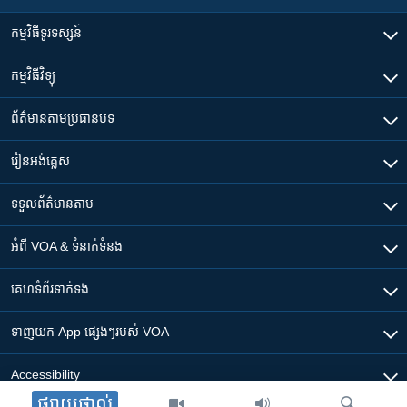
កម្មវិធី​ទូរទស្សន៍
កម្មវិធី​វិទ្យុ
ព័ត៌មាន​តាមប្រធានបទ​
រៀន​​អង់គ្លេស
ទទួល​ព័ត៌មាន​តាម
អំពី​ VOA & ទំនាក់ទំនង
គេហទំព័រ​​ទាក់ទង
ទាញយក​ App ផ្សេងៗ​របស់​ VOA
Accessibility
ផ្សាយផ្ទាល់