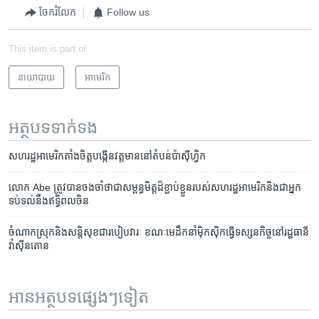
ចែករំលែក
Follow us
This item is part of
នយោបាយ
អាមេរិក​
អត្ថបទ​ទាក់ទង
សហ​រដ្ឋ​អាមេរិក​តាំង​ចិត្ត​បង្កើន​វត្តមាន​នៅ​តំបន់​ប៉ាស៊ីហ្វិក
លោក​ Abe ​ត្រូវ​បាន​ចងចាំ​ថា​ជា​សម្ពន្ធមិត្ត​ដ៏​ខ្ជាប់ខ្ជួន​របស់​សហរដ្ឋ​អាមេរិក​និង​ជា​អ្នក​
ទប់ទល់​នឹង​ឥទ្ធិពល​ចិន
ចំណាក​ស្រុកនិង​សន្តិសុខ​ជា​របៀប​វារៈ​ ខណៈ​មេ​ដឹកនាំ​ម៉ិកស៊ិក​ធ្វើ​ទស្សនកិច្ច​នៅ​រដ្ឋធានី​
វ៉ាស៊ីនតោន
អានអត្ថបទផ្សេងៗទៀត