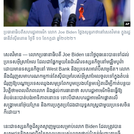
រចនា
សម្ព័ន្ធ​
Khmer English
រំលង​
និង​
បណ្តាញ​សង្គម
ចូល​
​ប្រធានាធិបតីសហរដ្ឋ​អាមេរិក លោក​ Joe Biden ថ្លែង​សុន្ទរកថា​នៅ​សេតវិមាន ក្នុង​រដ្ឋ
ទៅ​
ធានី​វ៉ាស៊ីនតោន ថ្ងៃទី ១១ ខែកក្កដា ឆ្នាំ២០២២។
កាន់​
ទំព័រ​
ភាសា
សេតវិមាន —
លោក​ប្រធានាធិបតី ​Joe Biden នេះ​ថ្ងៃ​ពុធ​នេះបាន​ទៅ​ដល់​
ស្វែង​
ប្រទេស​អ៊ីស្រាអែល​ ដែល​ជាផ្នែក​មួយ​នៃ​ដំណើរ​ទស្សនកិច្ច​នៅ​មជ្ឈិមបូព៌ា
រក
ដោយ​មាន​ទស្សនកិច្ច​នៅ ​West Bank ​និង​ប្រទេស​អារ៉ាប៊ី​សាអូឌីត។​ លោក​
នឹង​ជំរុញ​សមាហរណ​កម្ម​កាន់តែ​ស៊ី​ជម្រៅ​របស់​អ៊ីស្រាអែល​ចូល​ទៅ​ក្នុង​តំបន់​
ជំរុញ​ឱ្យ​បណ្តា​ប្រទេស​ឈូង​សមុទ្រ​ពែក​បូម​ប្រេង​បន្ថែម​ទៀត​ដើម្បី​កាត់​បន្ថយ​
វិបត្តិ​ថាមពល​ពិភពលោក​ និង​ផ្តល់​ការ​ធានា​ថា​ សហ​រដ្ឋ​អាមេរិក​មិន​ធ្វើឱ្យ​
តំបន់​នេះ​បាត់បង់​អាទិភាព​នោះ​ទេ ​ទោះបី​ជា​សហ​រដ្ឋ​អាមេរិក​ផ្តោត​លើ​
សង្គ្រាម​នៅ​អ៊ុយក្រែន​ និង​ការ​ប្រកួត​ប្រជែង​ជា​យុទ្ធសាស្ត្រ​ជាមួយ​ប្រទេស​ចិន​
ក៏​ដោយ។​
នេះ​ជា​ទស្សនកិច្ច​ដ៏​ស្មុគស្មាញ​មួយ​សម្រាប់​លោក ​Biden ​ដែល​ត្រូវ​បាន​
សកម្ម​ជន​និង​សមាជិក​នៃ​គណបក្ស​របស់​លោក​ផ្ទាល់រិះគន់​ចំពោះ​ការ​ធ្វើ​