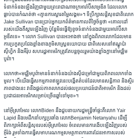
ទំនាក់​ទំនង​ឡើង​វិញ​ជាមួយ​ព្រះ​រាជាណាចក្រ​អារ៉ាប៊ី​សាអូឌីត​ ដែល​លោក​
ធ្លាប់​បាន​កំណត់​ថា ​«គ្មាន​ការស្តារ​តម្លៃ​សង្គម»។ ​ទីប្រឹក្សា​សន្តិសុខ​ជាតិ​លោក
​Jake Sullivan ​បាន​ប្រាប់​អ្នក​យក​ព័ត៌មាន​កាលពី​ថ្ងៃ​ច័ន្ទ​ថា ​«គោល​ដៅ​
របស់​យើង​គឺ​ស្តារ​ឡើង​វិញ​ ប៉ុន្តែ​មិន​ធ្វើ​ឱ្យ​ខូច​ទំនាក់​ទំនង​ជាមួយ​អារ៉ាប៊ី​សា
អូឌីត​ទេ» ។ ​លោក​ Sullivan ​បាន​អះអាង​ថា ​នៅ​ក្នុង​ពិភព​លោក​ដែល​មាន​
ការ​ប្រកួត​ប្រជែង​ខ្លាំង​ខាង​ភូមិសាស្ត្រ​នយោបាយ ​ជាពិសេស​នៅ​ឥណ្ឌូប៉ា
ស៊ីហ្វិក ​និង​អឺរ៉ុប​ សហ​រដ្ឋ​អាមេរិក​ត្រូវតែ​បន្ត​ចូល​រួម​យ៉ាង​ខ្លាំង​ក្លា​នៅ​មជ្ឈិម
បូព៌ា។​
លោក​ថា​«មជ្ឈិមបូព៌ា​មាន​ទំនាក់​ទំនង​យ៉ាង​ស៊ី​ជម្រៅ​ជាមួយ​ពិភពលោក​ទាំង​
មូល។​ ​បើ​យើង​ធ្វើ​សកម្មភាព​ឥឡូវ​នេះ​បង្កើត​តំបន់​ដែល​មាន​សន្តិភាព ​និង​ស្ថិរ
ភាព​ជាង​នេះ​ វា​នឹង​ផ្តល់​ភាគ​លាភ​ដល់​ផល​ប្រយោជន៍​ជាតិ​អាមេរិក​ និង​ដល់​
ប្រជាជន​អាមេរិក​សម្រាប់​ច្រើន​ឆ្នាំ​ទៅ​មុខ»។​
នៅ​អ៊ីស្រាអែល ​លោក​Biden​ នឹង​ជួប​នាយក​រដ្ឋមន្ត្រី​ចាំផ្ទះ​គឺ​លោក ​Yair
Lapid ​និង​មេ​ដឹកនាំ​បក្ស​ប្រឆាំង​ លោក​Benjamin Netanyahu ​ដើម្បី​
ពិភាក្សា​អំពី​សន្តិសុខ​របស់​អ៊ីស្រាអែល​ ចំពេល​មាន​ការ​ងើប​ឡើង​វិញ​របស់​
អ៊ីរ៉ង់​ រួមទាំង​ការ​ធ្វើ​សមាហរណ​កម្ម​សមត្ថភាព​ការពារ​ដែន​អាកាស​របស់​