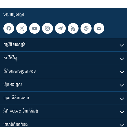
បណ្តាញ​សង្គម
កម្មវិធី​ទូរទស្សន៍
កម្មវិធី​វិទ្យុ
ព័ត៌មាន​តាមប្រធានបទ​
រៀន​​អង់គ្លេស
ទទួល​ព័ត៌មាន​តាម
អំពី​ VOA & ទំនាក់ទំនង
គេហទំព័រ​​ទាក់ទង