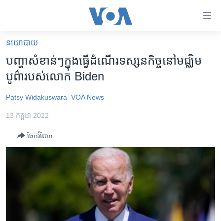
ភ្ជាប់​
ទៅ​
គេហទំព័រ​
នយោបាយ
កម្ពុជា
ទាក់ទង
បញ្ហា​សំខាន់ៗ​ក្នុង​ធ្វើ​ដំណើរ​ទស្សនកិច្ច​នៅ​មជ្ឈិម
រំលង​
អន្តរជាតិ
បូព៌ា​របស់​លោក​ Biden
និង​
អាមេរិក
ចូល​
Patsy Widakuswara
VOA News
ទៅ​​
ចិន
ទំព័រ​
13 កក្កដា 2022
ហេឡូវីអូអេ
ព័ត៌មាន​​
ចែករំលែក
តែ​
កម្ពុជាច្នៃប្រតិដ្ឋ
ម្តង
ព្រឹត្តិការណ៍ព័ត៌មាន
រំលង​
និង​
ទូរទស្សន៍ / វីដេអូ​
ចូល​
វិទ្យុ / ផតខាសថ៍
ទៅ​
ទំព័រ​
កម្មវិធីទាំងអស់