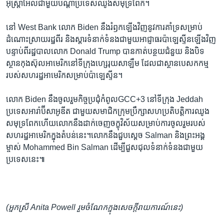
អ៊ីស្ត្រាអែល​ជាមួយ​បណ្តា​ប្រទេស​ឈូង​សមុទ្រ​ពែក។​
នៅ​ West Bank ​លោក ​Biden ​នឹង​រំឭក​ឡើងវិញ​នូវ​ការ​គាំទ្រ​សម្រាប់​
ដំណោះ​ស្រាយ​រដ្ឋ​ពីរ​ និង​ស្តារ​ទំនាក់​ទំនង​ជាមួយ​អាជ្ញាធរ​ប៉ាឡេស្ទីន​ឡើង​វិញ ​
បន្ទាប់ពី​រដ្ឋបាល​លោក ​Donald Trump ​បាន​កាត់​បន្ថយ​ជំនួយ​ និង​បិទ​
ស្ថាន​កុងស៊ុល​អាមេរិក​នៅ​ទីក្រុង​ហ្សេរុយសាឡឹម​ ដែល​ជា​ស្ថាន​បេសក​កម្ម​
របស់​សហ​រដ្ឋ​អាមេរិក​សម្រាប់​ប៉ាឡេស្ទីន។​
លោក ​Biden ​នឹង​ចូលរួម​កិច្ច​ប្រជុំ​កំពូល​GCC+3 ​នៅ​ទីក្រុង ​Jeddah​
ប្រទេស​អារ៉ាប៊ី​សាអូឌីត ជាមួយ​សមាជិក​ក្រុម​ប្រឹក្សា​សហ​ប្រតិបត្តិ​ការ​ឈូង​
សមុទ្រ​ពែក​ហើយ​លោក​នឹង​ដាក់​ចេញ​ចក្ខុវិស័យ​សម្រាប់​ការ​ចូលរួម​របស់​
សហ​រដ្ឋ​អាមេរិក​ក្នុង​តំបន់​នេះ។​លោក​នឹង​ជួប​ស្តេច ​Salman ​និង​ព្រះ​អង្គ​
ម្ចាស់ ​Mohammed Bin Salman ​ដើម្បី​ជួសជុល​ទំនាក់​ទំនង​ជាមួយ​
ប្រទេស​នេះ៕
(អ្នកស្រី​ Anita Powell រួមចំណែក​ក្នុង​សេចក្តី​រាយការណ៍​នេះ)