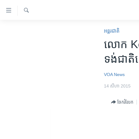
ភ្ជាប់​
ទៅ​
គេហទំព័រ​
ស្វែង​
កម្ពុជា
រក
អន្តរជាតិ
ទាក់ទង
អន្តរជាតិ
លោក Kerr
រំលង​
និង​
អាមេរិក
ទង់ជាតិ​
ចូល​
ចិន
ទៅ​​
ទំព័រ​
ហេឡូវីអូអេ
VOA News
ព័ត៌មាន​​
កម្ពុជាច្នៃប្រតិដ្ឋ
14 សីហា 2015
តែ​
ម្តង
ព្រឹត្តិការណ៍ព័ត៌មាន
ចែករំលែក
រំលង​
ទូរទស្សន៍ / វីដេអូ​
និង​
ចូល​
វិទ្យុ / ផតខាសថ៍
ទៅ​
កម្មវិធីទាំងអស់
ទំព័រ​