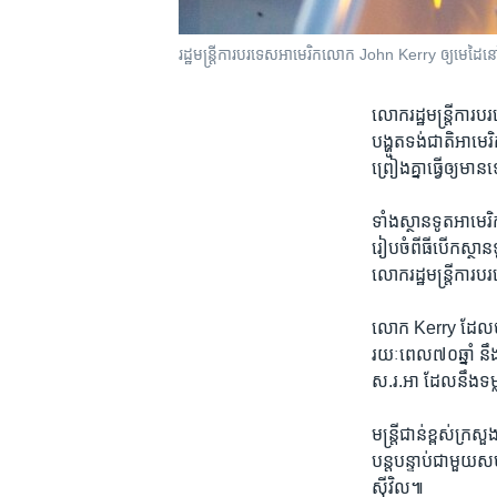
រដ្ឋមន្រ្តីការបរទេស​អាមេរិក​លោក John Kerry ឲ្យ​មេដ
លោករដ្ឋ​មន្រ្តី​ការ
បង្ហូតទង់​ជាតិ​អាមេរិ
ព្រៀង​គ្នា​ធ្វើ​ឲ្យ​
ទាំងស្ថានទូត​អាមេរិក 
រៀប​ចំ​ពីធី​បើក​ស្ថាន
លោក​រដ្ឋ​មន្រ្តី​កា
លោក Kerry ដែល​បាន​ក
រយៈ​ពេល​៧០​ឆ្នាំ ​ន
ស.រ.អា ដែល​នឹង​ទម្
មន្រ្តី​ជាន់​ខ្ពស់​ក្
បន្ត​បន្ទាប់​ជាមួយ​ស
ស៊ីវិល៕