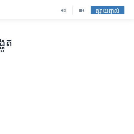
ផ្សាយផ្ទាល់
ហូត​