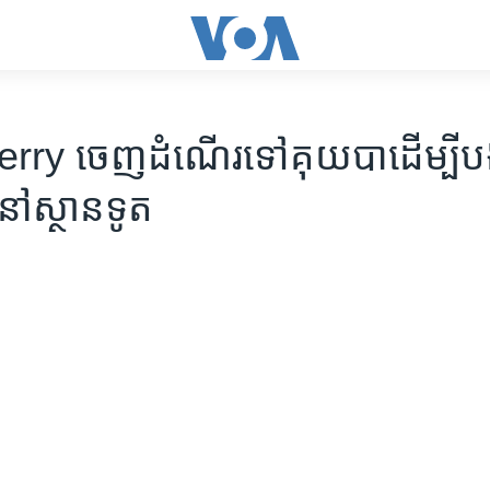
y ចេញ​ដំណើរ​ទៅ​គុយបា​​ដើម្បី​បង្
​នៅ​ស្ថានទូត