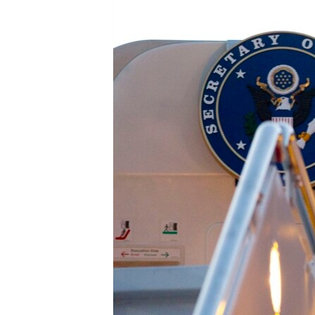
រចនា
សម្ព័ន្ធ​
រំលង​
និង​
ចូល​
ទៅ​
កាន់​
ទំព័រ​
ស្វែង​
រក