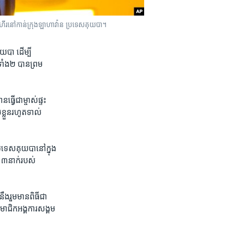
រ​នៅ​កាន់​ក្រុង​ឡាហាវ៉ាន ប្រទេស​គុយបា។
យបា ​ដើម្បី
ទាំង​២ ​បាន​ព្រម​
្វើ​ជាម្ចាស់​ផ្ទះ​
ខ្លួន​រហូត​ទាល់​
រទេស​គុយបា​នៅ​ក្នុង​
 ៣​នាក់​របស់​
ឹង​រួម​មាន​ពិធី​ជា
មាជិក​អង្គការ​សង្គម​