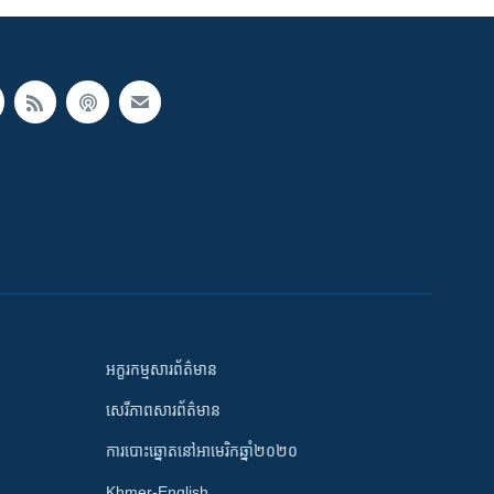
អក្ខរកម្មសារព័ត៌មាន
សេរីភាពសារព័ត៌មាន
ការបោះឆ្នោតនៅអាមេរិកឆ្នាំ២០២០
Khmer-English