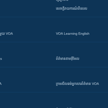
សេចក្តីរាយការណ៍ពិសេស
ស​​ជាមួយ VOA
VOA Learning English
ts
ព័ត៌មាន​តាម​អ៊ីមែល
OA
ក្រម​​​សីលធម៌​​​អ្នក​​​សារព័ត៌មាន VOA