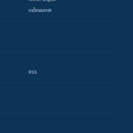
បទវិចារណកថា
RSS