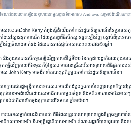
ៃ​នៅ​ខណៈ​ដែល​លោក​ឡើង​យន្តហោះ​នៅ​មូលដ្ឋាន​ទ័ពអាកាស​ Andrews សម្រាប់​ដំណើរ​ហោះហើ
​បរទេសស.រ.អាJohn Kerry កំពុង​ធ្វើ​ដំណើរ​ទៅ​កាន់​រដ្ឋ​ធានី​ឡាហាវ៉ាន​នៃ​ប្រទេសគុ
កាំង​នៅ​ស្ថានទូត​អាមេរិក ដែលប្រារព្ធ​ពី​ធី​បើក​ស្ថាន​ទូត​ឡើង​វិញ ​បន្ទាប់​ពី​ប្រទេស​
មាន​ឡើង​វិញ​ចំណង​ទាក់​ទង ​ដែល​បាន​កាត់​ផ្តាច់​អស់​រយៈ​ពេល​ជាង​៥០​ឆ្នាំ។
និង​គុយបា​បាន​បើក​ទ្វារ​ឡើង​វិញ​កាល​ពី​ថ្ងៃ​ទី​២០ ​ខែ​កក្កដា។រដ្ឋាភិបាល​គុយបា​បាន​ធ
ទូត​ឡើង​វិញ​កាល​ពី​ខែ​មុន ​ក៏​ប៉ុន្តែ​ស.រ.អា​បាន​ជ្រើសរើស​ពន្យា​ពេល​ពិធី​ផ្លូវការ​របស់​
របរទេស​ John Kerry​ អាច​ដឹកនាំ​គណៈ​ប្រតិភូ​មួយ​ទៅ​កាន់​រដ្ឋ​ធានី​ឡាហាវ៉ាន។
្លាយ​ជា​រដ្ឋ​មន្រ្តី​ការ​បរទេស​ស.រ.អា​លើក​ដំបូង​ក្នុង​ការបំពេញ​ទស្សន​កិច្ចនៅ​ប្
ឹង​ត្រូវ​បាន​អម​ដំណើរ​ដោយសមាជិក​សភា​មួយ​ចំនួន​ និង​អតីត​ទាហាន​ម៉ារីន​ចាស់​ៗ​
លាក់​ទង់​ជាតិ​ជាលើក​ចុងក្រោយ​នៅខែមករា ​ឆ្នាំ​១៩៦១។
រសួង​ការបរទេសម្នាក់​បាន​និយាយ​ថា ពិធី​ដែល​ត្រូវ​បាន​ពន្យា​ពេល​ក្នុង​ទីក្រុង​ឡាហាវ៉ាន​ន
មាជិក​សភា​អាមេរិក និង​មន្រ្តី​រដ្ឋាភិបាល​អាមេរិក ​តំណាង​រដ្ឋាភិបាល​គុយបា​ និង​ស