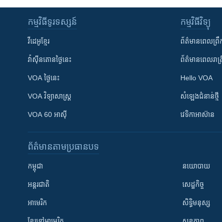
កម្មវិធី​ទូរទស្សន៍
កម្មវិធី​វិទ្យុ
វីដេអូ​ខ្មែរ
ព័ត៌មាន​ពេល​ព្រឹ
វ៉ាស៊ីនតោន​ថ្ងៃ​នេះ
ព័ត៌មាន​​ពេល​រាត្រ
VOA ថ្ងៃនេះ
Hello VOA
VOA ​វិទ្យាសាស្ត្រ
សំឡេង​ជំនាន់​ថ្មី
VOA 60 អាស៊ី
វេទិកា​អាស៊ាន
ព័ត៌មាន​តាមប្រធានបទ​
កម្ពុជា
នយោបាយ
អន្តរជាតិ
សេដ្ឋកិច្ច
អាមេរិក
សិទ្ធិមនុស្ស
ខ្មែរ​នៅអាមេរិក
សុខភាព