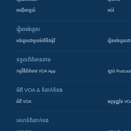
អាស៊ីអាគ្នេយ៍
អប់រំ
រៀន​​អង់គ្លេស
អង់គ្លេស​ជាមួយ​ម៉ានី​និង​ម៉ូរី
រៀន​​​​​​អង់គ្លេ
ទទួល​ព័ត៌មាន​តាម
កម្មវិធី​ព័ត៌មាន VOA App
ស្តាប់ Podcas
អំពី​ VOA & ទំនាក់ទំនង
អំពី​ VOA
ធម្មនុញ្ញ​នៃ V
គេហទំព័រ​​ទាក់ទង