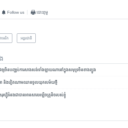
Follow us
បោះពុម្ព
ាមេរិក​
អន្តរជាតិ
ទង
យ​ចិន​បញ្ឈប់​ការ​សាងសង់​ទាំងឡាយ​ណា​នៅ​ក្នុង​សមុទ្រ​ចិន​ខាង​ត្បូង
 និង​វៀតណាម​ឈាន​ចូល​យុគសម័យ​ថ្មី​
ស៊ី​​ទំនង​​ជា​បាន​អាន​សារ​អេឡិច​ត្រូនិច​របស់​ខ្ញុំ