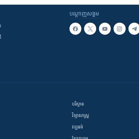
បណ្តាញ​សង្គម
ក
ី
បរិស្ថាន
វិទ្យាសាស្រ្ត
វប្បធម៌
ខ្មែរក្រហម