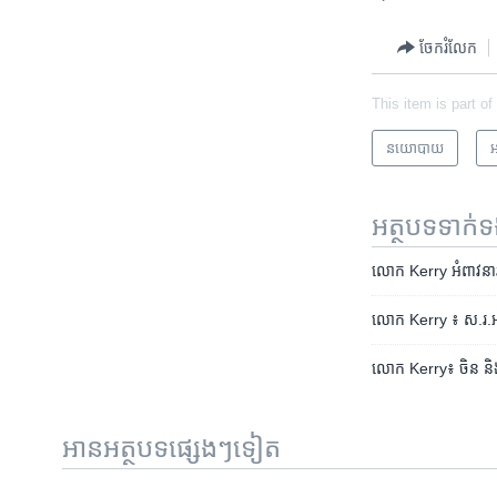
ចែករំលែក
This item is part of
នយោបាយ
អ
អត្ថបទ​ទាក់
លោក Kerry អំពាវនាវ​ឲ្
លោក Kerry ៖ ស.រ.អា
លោក Kerry៖ ចិន និង​រុស្
អានអត្ថបទផ្សេងៗទៀត