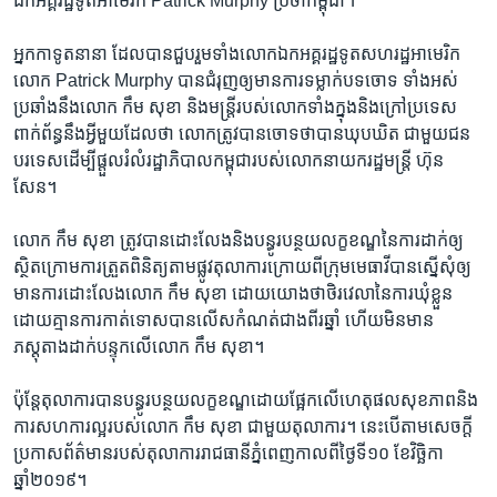
ឯកអគ្គរដ្ឋ​ទូត​អាមេរិក Patrick Murphy ប្រចាំ​កម្ពុជា។
អ្នក​កាទូត​នានា​ ដែល​បាន​ជួប​រួម​ទាំង​លោក​ឯកអគ្គរដ្ឋទូត​សហរដ្ឋ​អាមេរិក​
លោក Patrick Murphy បាន​ជំរុញ​ឲ្យ​មាន​ការ​ទម្លាក់​បទ​ចោទ​ ទាំង​អស់​
ប្រឆាំង​នឹង​លោក កឹម សុខា និង​មន្ត្រី​របស់​លោកទាំង​ក្នុង​និង​ក្រៅប្រទេស​
ពាក់ព័ន្ធ​នឹង​អ្វីមួយ​ដែល​ថា​ លោក​ត្រូវ​បាន​ចោទ​ថា​បាន​ឃុបឃិត​ ជាមួយ​ជន
បរទេស​ដើម្បី​ផ្តួល​រំលំ​រដ្ឋាភិបាល​កម្ពុជា​របស់​លោក​នាយករដ្ឋមន្ត្រី ហ៊ុន
សែន។
លោក កឹម សុខា ត្រូវ​បាន​ដោះលែង​និង​បន្ធូរបន្ថយ​លក្ខខណ្ឌ​នៃ​ការដាក់​ឲ្យ​
ស្ថិត​ក្រោមការ​ត្រួត​ពិនិត្យ​តាម​ផ្លូវ​តុលាការ​ក្រោយ​ពី​ក្រុម​មេធាវី​បាន​ស្នេី​សុំ​ឲ្យ​
មាន​ការ​ដោះលែង​លោក កឹម សុខា ដោយ​យោង​ថា​ថិរវេលា​នៃ​ការ​ឃុំខ្លួន​
ដោយ​គ្មាន​ការ​កាត់ទោស​បាន​លេីស​កំណត់​ជាង​ពីរ​ឆ្នាំ​ ហេីយ​មិន​មាន​
ភស្តុតាង​ដាក់បន្ទុក​លេី​លោក កឹម សុខា។
ប៉ុន្តែ​តុលាការ​បាន​បន្ធូរបន្ថយ​លក្ខខណ្ឌ​ដោយ​ផ្អែក​លើ​ហេតុផល​សុខភាព​និង​
ការ​សហការ​ល្អ​របស់​លោក កឹម សុខា ជាមួយ​តុលាការ។ នេះ​បេី​តាម​សេចក្តី
ប្រកាស​ព័ត៌មាន​របស់​តុលាការ​រាជធានី​ភ្នំពេញ​កាល​ពី​ថ្ងៃទី១០ ខែវិច្ឆិកា
ឆ្នាំ២០១៩។