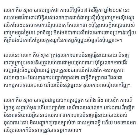
លោក កឹម សុខា បាន​បញ្ជាក់​ថា កាល​ពី​ថ្ងៃ​ទី​០៧ ខែវិច្ឆិកា ឆ្នាំ២០១៩ នេះ
សហមេធាវី​ការពារ​សិទ្ធិ​របស់​លោក​បាន​ដាក់​ពាក្យ​ស្នើ​សុំ​ឲ្យ​ចៅក្រម​ស៊ើបសួរ
លើកលែង​បទ​ចោទ​មក​លើ​រូបលោក តែ​លោក​ថា «ប៉ុន្តែ​សេចក្តីសម្រេច​របស់​
ចៅក្រម​ក្នុង​ថ្ងៃ​នេះ (អាទិត្យ) មិនមែន​ជា​ការ​លើកលែង​ការ​ចោទប្រកាន់​ឡើយ
គឺ​ត្រឹមតែ​ជា​ការ​កែប្រែ​លក្ខខណ្ឌ​នៃ​កាតព្វកិច្ច​មួយ​ចំនួន​តែ​ប៉ុណ្ណោះ»។
ពេល​នេះ លោក កឹម សុខា ត្រូវ​តុលាការ​ហាម​មិន​ឲ្យ​ធ្វេី​នយោបាយ មិន​ឲ្យ​
ចេញក្រៅ​ប្រទេស​និង​ត្រូវ​សហការ​ជាមួយ​តុលាការ។ ប៉ុន្តែ​លោក​អាច​ដេីរ​
ចេញ​ពី​ផ្ទះ​និង​ជួបជុំ​ពលរដ្ឋ ក្រុមគ្រួសារ​បាន​លេីកលែង​តែ «សកម្មភាព
នយោបាយ» ដែល​គ្មាន​ការ​បញ្ជាក់​ច្បាស់​ថា ជា​អ្វី​ពិតប្រាកដ​ ដែល​ជា​
សកម្មភាព​នយោបាយ ហើយ​បេី​មិន​ដូច្នោះ​ទេ តុលាការ​អាច​ឃុំ​លោក​វិញ។
លោក កឹម សុខា បាន​ជួប​ជាមួយ​ឯកអគ្គរដ្ឋទូត បារាំង និង អាមេរិក កាលពី
ថ្ងៃចន្ទ សប្តាហ៍​មុន ហេីយ​បញ្ជាក់ថា សេរីភាព​របស់​លោក នៅ​រង​ការ​ រឹតត្បិត
មិន​អាចនិយាយ​អ្វី​បាន​ដោយ​សារ ថា​ការ​ហាម​មិន​ឲ្យ​ធ្វេី​នយោបាយ​របស់​
តុលាការ នោះ មិន​បញ្ជាក់​ឲ្យ​បាន​ច្បាស់​ថា ជា​សម្មភាព​អ្វី​ ហើយ​ បទ​ចោទ​មក​
លើ​រូប​លោក​ក៏​មិន​ទាន់​ត្រូវ​បាន​ទម្លាក់​ចោល។