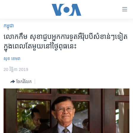
ភ្ជាប់​
ទៅ​
គេហទំព័រ​
កម្ពុជា
កម្ពុជា
ទាក់ទង
លោក​កឹម សុខា​ជួប​អ្នក​ការទូត​អឺរ៉ុប​បី​សំខាន់ៗ​ទៀត​​
រំលង​
អន្តរជាតិ
ក្នុង​ពេល​តែ​មួយ​នៅ​ថ្ងៃ​​ពុធ​នេះ
និង​
អាមេរិក
ចូល​
សុខ ខេមរា
ទៅ​​
ចិន
ទំព័រ​
20 វិច្ឆិកា 2019
ហេឡូវីអូអេ
ព័ត៌មាន​​
ចែករំលែក
តែ​
កម្ពុជាច្នៃប្រតិដ្ឋ
ម្តង
ព្រឹត្តិការណ៍ព័ត៌មាន
រំលង​
និង​
ទូរទស្សន៍ / វីដេអូ​
ចូល​
វិទ្យុ / ផតខាសថ៍
ទៅ​
ទំព័រ​
កម្មវិធីទាំងអស់