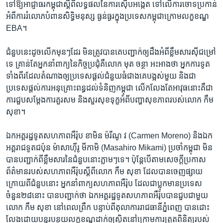
ទៅ​ឱ្យ​អាជ្ញាធរ​កម្ពុជា​ស្ដី​ពី​លទ្ធផល​នៃ​ការ​ស៊ើបអង្កេត​ ទៅ​លើ​ការ​ចោទប្រកាន់​
អំពី​ការ​រំលោភ​បំពាន​សិទ្ធិ​មនុស្ស​ ធ្ងន់ធ្ងរ​ក្នុង​ប្រទេស​កម្ពុជា​ក្រោម​លក្ខខណ្ឌ
EBA។
ជំនួប​នេះ​ដូច​លេីក​មុនៗ​ដែរ​ មិន​ត្រូវ​បាន​គេ​បញ្ជាក់​ឲ្យ​ដឹង​អំពី​ខ្លឹមសារ​ស៊ីជម្រៅ​
ទេ គ្រាន់​តែ​អ្នក​នាំ​ពាក្យ​នៃ​កិច្ចប្រជុំ​គឺ​លោក មុត ចន្ថា អះអាង​ថា​ អ្នក​ការ​ទូត​
ទាំង​ពីរ​ដែល​តំណាង​ឲ្យ​ប្រទេស​ផ្តល់​ជំនួយ​ធំ​ជាង​គេ​បង្អស់​មួយ និង​ជា​
ប្រទេស​ផ្តល់​ការ​អនុគ្រោះពន្ធ​ដល់​ទំនិញកម្ពុជា លេីក​លែង​តែ​អាវុធនោះគឺជា
ការជួបសម្តែងការគួរសម និងសួរសុខទុក្ខអំពីបញ្ហាសុខភាពរបស់លោក កឹម
សុខា។
ឯកអគ្គរដ្ឋទូត​សហភាព​អឺរ៉ុប ខាមិន ម៉រីណូ វ (Carmen Moreno) និងឯក
អគ្គរាជទូតជប៉ុន ម៉ាសាហ៊ីរូ មីកាមិ (Masahiro Mikami) ប្រចាំកម្ពុជា មិន
បានបញ្ជាក់ពីខ្លឹមសារនៃជំនួបនោះភ្លាមៗទេ។ ប៉ុន្តែ​បេី​តាម​សេចក្តីប្រកាស
ព័ត៌មានរបស់សហភាពអឺរ៉ុបស្តីពីលោក កឹម សុខា ដែល​បាន​ចេញ​ផ្សាយ​
ក្រោយ​ពី​ជំនួប​នោះ អ្នក​នាំពាក្យសហភាពអឺរ៉ុប ដែលជា​ប្លុកមានប្រទេស
ចំនួន២៨នោះ បានបញ្ជាក់ថា ឯកអគ្គរដ្ឋទូត​សហភាព​អឺរ៉ុប​បាន​ជួប​ជាមួយ​
លោក កឹម សុខា នៅ​ពេល​ព្រឹក បន្ទាប់​ពី​តុលាការ​រាជធានីភ្នំពេញ បាន​ដោះ
លែង​ដោយ​បន្ធូរបន្ថយ​លក្ខខណ្ឌ​ដាក់​ឲ្យ​ស្ថិត​នៅ​ក្រោម​ការ​ត្រួត​ពិនិត្យ​របស់​