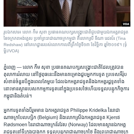
រចនា
សម្ព័ន្ធ​
Khmer English
រំលង​
និង​
បណ្តាញ​សង្គម
ចូល​
រូបឯកសារ៖ លោក កឹម សុខា ប្រធាន​គណបក្ស​សង្គ្រោះ​ជាតិ​ជួប​ជាមួយ​​ឯកអគ្គ​រាជទូត​
ទៅ​
នៃចក្រភព​អង់គ្លេស ប្រចាំ​ព្រះរាជាណាចក្រ​កម្ពុជា គឺ​លោកស្រី ទីណា​ រេដស័រ​ (Tina
កាន់​
Redshaw)​ នៅ​គេហដ្ឋាន​របស់​លោក​កាលពី​ព្រឹក​ថ្ងៃទី​១៣ ខែវិច្ឆិកា ឆ្នាំ២០១៩។ (ទុំ
ម្លិះ/VOA)
ទំព័រ​
ភាសា
ស្វែង​
រក
ភ្នំពេញ —
លោក កឹម សុខា ប្រធាន​គណបក្ស​សង្គ្រោះ​ជាតិ​ដែល​ត្រូវ​បាន​
តុលាការ​រំលាយ ​នៅ​ថ្ងៃ​ពុធ​នេះ​នឹង​មាន​គម្រោង​ជួប​អ្នក​ការ​ទូត​ ប្រទេស​អឺរ៉ុប​
សំខាន់​ចំនួន​បី​ក្នុង​ពេល​តែ​មួយ​ ដែល​ឯកអគ្គរាជទូត​និង​ឯកអគ្គរដ្ឋទូត​ទាំង​
នោះ​មាន​ស្ថាន​បេសកកម្ម​ការ​ទូត​នៅ​ក្នុង​ប្រទេស​ថៃ​ហេីយ​ទទួល​បន្ទុក​កិច្ចការ​
កម្ពុជា​និង​តំបន់។
អ្នក​ការទូត​ទាំង​បី​រួម​មាន​ ឯកអគ្គរាជទូត​ Philippe Kridelka នៃ​រាជា
ណាចក្រ​បែលហ្សិក (Belgium) និង​លោកស្រី​ឯកអគ្គរាជទូត​ Kjersti
Rødsmoen នៃ​រាជាណាចក្រ​ន័រវែស (Norway) ដែល​មាន​ស្ថាន​ឯកអគ្គ
រាជទូត​នៅ​ទី​ក្រុង​បាងកក ទទួល​បន្ទុក​រាជាណាចក្រ​ថៃ និង​ព្រះ​រាជាណាចក្រ​