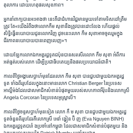
តុលាការ ដោយ​ហេតុផល​សុខភាព។
អ្នក​នាំពាក្យ​បាន​អះអាងថា នេះ​គឺ​ជា​ជំហាន​វិជ្ជមាន​មួយ​ទៅ​តាម​ទិសដៅ​ត្រឹម
ត្រូវ​ តែ​«យេីង​រំពឹង​ថា​លោក​កឹម សុខានឹង​ត្រូវ​បាន​ដោះលែង​ ហេីយ​ផ្តល់​
សិទ្ធិធ្វេី​នយោបាយ​ជូន​លោក​វិញ​ ដូច​នេះលោក កឹម សុខាអាច​ចូល​រួម​ក្នុង
ជីវភាព​នយោបាយ​បាន​ពេញលេញ»។
ដោយ​ឡែក​លោក​ឯកអគ្គរដ្ឋទូត​ជប៉ុន​បាន​សរសេីរ​លោក កឹម សុខា អំពី​ការ​
អត់ធ្មត់​របស់​លោក ដេីម្បី​ប្រជាធិបតេយ្យ​និង​ផលប្រយោជន៍​ជាតិ។
កាល​ពី​ថ្ងៃអង្គារ​សប្តាហ៍​មុន​ដែរ​លោក កឹម សុខា បាន​ជួប​ជាមួយ​ឯកអគ្គរដ្ឋ​
ទូត ទាំង​ពីរ​រូប​ដែល​ក្នុង​នោះ​មាន​លោក Christian Berger នៃ​ប្រទេស​
អាល្លឺម៉ង់​ដែល​ជា​សមាជិក​សំខាន់​បំផុត​មួយ​របស់​សហភាព​អឺរ៉ុប​និង​លោកស្រី
Angela Corcoran នៃ​ប្រទេស​អូស្ត្រាលី។
កាល​ពី​ថ្ងៃ​ចន្ទ​សប្តាហ៍​មុន​ទៀត លោក កឹ ម សុខា បាន​ជួប​ជាមួយ​ឯកអគ្គរដ្ឋ​
ទូត​ចំនួន​ពីរ​រូប​ដែរ​គឺ​លោកស្រី អេវ៉ា ង្វៀន ប៊ិ ញ (Eva Nguyen BINH)
ឯកអគ្គរដ្ឋ​ទូត​បារាំ ង​ប្រចាំ​នៅ​កម្ពុជា ដែល​ជា​សមាជិក​សំខាន់​បំផុត​មួយ និង​