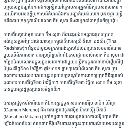
ថ្ងៃ​ជាប់ៗគ្នា​កន្លង​មក បន្ទាប់​ពី​តុលាការ​បាន​ដោះលែង​លោក​ ដោយ​ការ​បន្ធូរ
បន្ថយ​លក្ខខណ្ឌ​នៃ​ការ​ដាក់​ឲ្យ​ស្ថិត​នៅ​ក្រោម​ការ​ត្រួត​ពិនិត្យ​របស់​តុលាការ ។
នេះ​បេី​តាម​សេចក្តី​ប្រកាស​ព័ត៌មាន​និង​ការ​បញ្ជាក់​របស់​លោក មុត ចន្ថា មន្ត្រី​
អតីត​នាយក​ខុទ្ទកាល័យ​លោក កឹម សុខា និងជា​អ្នក​នាំ​ពាក្យ​នៃ​កិច្ចប្រជុំ។
កាល​ពី​សប្តាហ៍​មុន លោក កឹម សុខា ក៏​បាន​ជួប​ឯកអគ្គរាជ​ទូត​ចក្រភព​
អង់គ្លេស​ប្រចាំ​ព្រះរាជាណាចក្រ​កម្ពុជា​គឺ​លោកស្រី ទីណា រេដស័រ (Tina
Redshaw)។​ ជំនួប​ជាមួយ​ចក្រភព​អង់គ្លេសដែល​ជា​ប្រទេស​មហា​អំណាច
មួយ​លេី​ពិភពលោក​ បាន​ប្រព្រឹត្ត​ទៅ​នៅ​ឯ​គេហដ្ឋាន​របស់​លោក​ កឹម សុខា ជា​
កន្លែង​ដែល​លោក​ទទួល​ជួប​សវនាការ​ជាមួយ​មន្ត្រី​ការ​ទូត​នានា​ចាប់​ផ្តេីម​ពី​ថ្ងៃ​
ដំបូង​ គឺ​ថ្ងៃ​ទី១១ ខែ​វិច្ឆិកា ឆ្នាំ២០១៩ ភ្លាមៗ​បន្ទាប់​ពី​លោក​ កឹម សុខា ត្រូវ​
តុលាការ​ដោះលែង​ដោយ​បន្ធូរបន្ថយ​លក្ខខណ្ឌ​នៃ​ការ​ដាក់​ឲ្យ​ត្រួត​ពិនិត្យ​របស់​
តុលាការ​កាល​ពី​ថ្ងៃ​ទី១០ ខែ​វិច្ឆិកា។ កាល​ពី​ថ្ងៃ​ទី​១៣​ វិច្ឆិកា លោក កឹម សុខា
បាន​ជួប​អគ្គរដ្ឋទូត​ប្រទេស​ចំនួន​ពីរ។
ឯកអគ្គរដ្ឋទូត​ទាំង​ពីរ​នោះ គឺ​ឯកអគ្គរដ្ឋទូត​ សហភាព​អឺរ៉ុប​ ខាមិន ម៉រីណូ
(Carmen Moreno) និង ឯកអគ្គ​រាជទូត​ជប៉ុន ម៉ាសាហ៊ីរូ មីកាមិ
(Masahiro Mikami) ប្រចាំ​កម្ពុជា។ ការ​ជួប​ទូត​សហភាព​អឺរ៉ុប​បាន​កើត​
ឡើង​ចំ​ពេល​ដែល​ សហភាព​អឺរ៉ុប​ទេីប​បាន​បញ្ជូន​របាយការណ៍​បឋម​របស់​ខ្លួន​