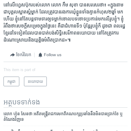
នៅ​លេី​ហ្វេសប៊ុក​របស់​លោក លោក កឹម សុខា បាន​សរសេរ​ថា៖ «ក្នុង​នាម​
ជា​បុគ្គល​ស្អាតស្អំ​ម្នាក់ ដែល​ត្រូវ​បាន​រង​ការ​ឃុំខ្លួន​ទាំង​គ្មាន​កំហុស​២​ឆ្នាំ មក​
ហើយ ខ្ញុំ​នៅ​តែ​បន្ត​ទាមទារ​ឲ្យ​ទម្លាក់​ចោល​បទ​ចោទ​ប្រកាន់​មក​លើ​រូបខ្ញុំ។ ខ្ញុំ​
រំពឹង​ថា​សេចក្តី​សម្រេច​ក្នុង​ថ្ងៃ​នេះ​ គឺ​ជា​ជំហាន​ទី១​ ប៉ុន្តែ​រូបខ្ញុំ​ក៏​ ដូច​ជា ​ពលរដ្ឋ​
ខ្មែរ​ដទៃ​ទៀត​ដែល​បាន​បាត់បង់​សិទ្ធិ​សេរីភាព​នយោបាយ នៅ​តែ​ត្រូវការ​
ដំណោះស្រាយ​និង​យុត្តិធម៌​ពិត​ប្រាកដ»៕
ចែករំលែក
Follow us
This item is part of
កម្ពុជា
នយោបាយ
អត្ថបទ​ទាក់ទង
លោក ហ៊ុន សែន​ថា អតីត​មន្រ្តី​រាជការ​មក​ពី​គណបក្ស​ប្រឆាំង​នឹង​មិនបាន​ប្រាក់ខែ ឬ
តំណែង​វិញ​ទេ