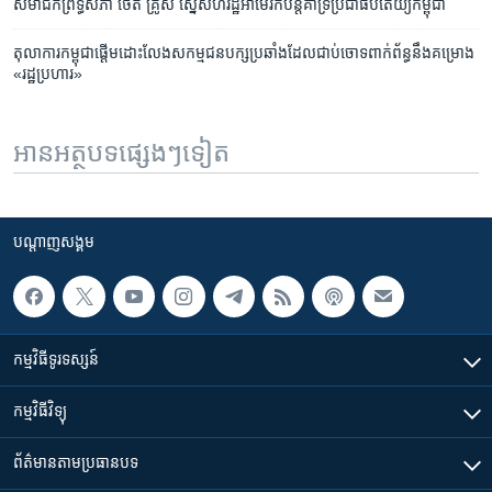
សមាជិក​ព្រឹទ្ធសភា​ ថេត គ្រូស​ ស្នើ​សហរដ្ឋ​អាមេរិក​បន្ត​គាំទ្រ​ប្រជាធិបតេយ្យ​កម្ពុជា
តុលាការ​កម្ពុជា​ផ្ដើម​ដោះលែង​សកម្មជន​បក្ស​ប្រឆាំង​ដែល​ជាប់​ចោទ​ពាក់ព័ន្ធ​នឹង​គម្រោង
«រដ្ឋប្រហារ»
អានអត្ថបទផ្សេងៗទៀត
បណ្តាញ​សង្គម
កម្មវិធី​ទូរទស្សន៍
កម្មវិធី​វិទ្យុ
ព័ត៌មាន​តាមប្រធានបទ​