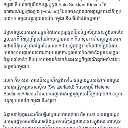
កម្ពុជា និងលោកស្រី​ឯកអគ្គរដ្ឋ​ទូត Satu Suikkari-Kleven នៃ​
សាធារណរដ្ឋ​ហ្វាំងឡង់ (Finland) ដែល​មាន​ស្ថាន​ឯកអគ្គរដ្ឋទូត​នៅ​ទី​ក្រុង​
បាងកក ទទួល​បន្ទុកប្រទេស​ថៃ ​កម្ពុជា និង មីយ៉ាន់ម៉ា(ភូមា)។
ជំនួប​ជាមួយ​ឯកអគ្គរាជទូត​និង​ឯកអគ្គរដ្ឋទូត​អឺរ៉ុប​ចំនួន​បី​ប្រទេស​ក្នុង​ពេល​តែ​
មួយ​នេះ​គឺ​នឹង​ប្រព្រឹត្ត​ទៅ​នៅ​គេហដ្ឋាន​លោក កឹម​ សុខា នៅ​ខណ្ឌ​ទួលគោគ​
រាជធានី​ភ្នំពេញ​ ជា​កន្លែង​ដែល​លោក​ជាប់​ឃុំ​ក្នុង​ផ្ទះ​ ហេីយ​ជា​កន្លែង​ដែល​
លោក​ទទួល​ជួប​សវនាការ​ជាមួយ​អ្នក​ការ​ទូត​មហាអំណាច​និង​ប្រទេស​ផ្តល់​
ជំនួយ​សំខាន់ៗ​ និង​ប្រទេស​មាន​ទំនាក់ទំនង​សេដ្ឋកិច្ច​ពាណិជ្ជកម្ម​សំខាន់ៗ​
សម្រាប់​កម្ពុជា។
លោក ​កឹម​ សុខា ​កាល​ពី​សប្តាហ៍​កន្លង​ទៅ​បាន​ទទួល​ជួប​សវនាការ​ជាមួយ​
ឯកអគ្គរដ្ឋទូត​ប្រទេស​ស្វីស (Switzerland) គឺ​លោកស្រី Helene
Budliger Artieda ដែល​មាន​ស្ថាន​ឯកអគ្គរដ្ឋទូត​នៅ​ទីក្រុង​បាងកក ទទួល​
បន្ទុកប្រទេស​ថៃ កម្ពុជា និង​ឡាវ។
ជំនួប​នៅ​ថ្ងៃ​ពុធ​នេះ​កេីត​ឡេីង​ក្រោយ​ពេល​លោក​ កឹម សុខា បាន​ទទួល​ជួប​
ឯកអគ្គរដ្ឋទូត​មហាអំណាច​និង​ប្រទេស​ធំៗ​ចំនួន៦​ប្រទេស​ក្នុង​រយ:​ពេល​បួន​