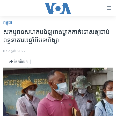
ភ្ជាប់​
ទៅ​
គេហទំព័រ​
កម្ពុជា
កម្ពុជា
ទាក់ទង
សកម្មជន​សហគមន៍​ឡពាង​ម្នាក់​កាត់​ទោស​ឲ្យ​ជាប់​
រំលង​
អន្តរជាតិ
ពន្ធនាគារ​២​ឆ្នាំពី​បទ​ហិង្សា
និង​
អាមេរិក
ចូល​
07 កក្កដា 2022
ទៅ​​
ចិន
ទំព័រ​
ចែករំលែក
ហេឡូវីអូអេ
ព័ត៌មាន​​
តែ​
កម្ពុជាច្នៃប្រតិដ្ឋ
ម្តង
ព្រឹត្តិការណ៍ព័ត៌មាន
រំលង​
និង​
ទូរទស្សន៍ / វីដេអូ​
ចូល​
វិទ្យុ / ផតខាសថ៍
ទៅ​
ទំព័រ​
កម្មវិធីទាំងអស់