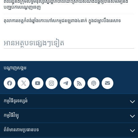
ពលរដ្ឋ​និង​ក្រុម​សិទ្ធិ​មនុស្ស​ស្នើ​រដ្ឋា​ភិបាល​ដោះ​ស្រាយ​សំណង​ដី​ធ្លី​ឲ្យ​បាន​សម​រម្យ​និង​
បញ្ឈប់​ការ​បណ្តេញ​ចេញ
តុលាការ​ខេត្ត​កំពង់​ឆ្នាំង​កោះ​ហៅ​សកម្ម​ជន​​ឡពាង​៤​នាក់ ក្នុង​ជម្លោះ​បឹងនេសាទ
អានអត្ថបទផ្សេងៗទៀត
បណ្តាញ​សង្គម
កម្មវិធី​ទូរទស្សន៍
កម្មវិធី​វិទ្យុ
ព័ត៌មាន​តាមប្រធានបទ​