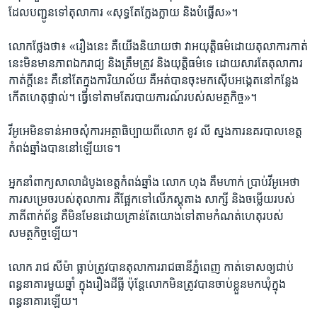
ដែល​បញ្ជូន​ទៅ​តុលាការ​ «សុទ្ធ​តែ​ក្លែង​ក្លាយ និង​បំផ្លើស»។
លោក​ថ្លែង​ថា៖ «រឿង​នេះ​ គឺ​យើង​និយាយ​ថា ​វា​អយុត្តិធម៌​ដោយ​តុលាការ​កាត់​
នេះ​មិនមាន​ភាព​ឯករាជ្យ និង​ត្រឹម​ត្រូវ និង​យុត្តិធម៌​ទេ ដោយ​សារ​តែ​តុលាការ​
កាត់​ក្តី​នេះ គឺ​នៅ​តែ​ក្នុង​ការិយាល័យ គឺ​អត់​បាន​ចុះ​មក​ស៊ើប​អង្កេត​នៅ​កន្លែង​
កើត​ហេតុ​ផ្ទាល់។ ធ្វើ​ទៅ​តាម​តែ​របាយ​ការណ៍​របស់​សមត្ថ​កិច្ច»។
វី​អូអេ​មិន​ទាន់​អាច​សុំ​ការ​អត្ថាធិប្បាយ​ពី​លោក ខូវ​ លី ស្នងការ​នគរបាល​ខេត្ត​
កំពង់​ឆ្នាំង​បាន​នៅ​ឡើយ​ទេ។
អ្នក​នាំ​ពាក្យ​សាលា​ដំបូង​ខេត្ត​កំពង់ឆ្នាំង លោក ហុង គឹមហាក់ ប្រាប់​វីអូអេ​ថា ​
ការ​សម្រេច​របស់​តុលាការ គឺ​ផ្អែក​ទៅ​លើ​ភស្តុតាង​ សាក្សី និង​ចម្លើយ​របស់​
ភាគី​ពាក់ព័ន្ធ គឺ​មិន​មែន​ដោយ​គ្រាន់​តែ​យោង​ទៅ​តាម​កំណត់​ហេតុ​របស់​
សមត្ថកិច្ច​ឡើយ។
​លោក រាជ សីម៉ា ធ្លាប់​ត្រូវ​បាន​តុលាការ​រាជធានី​ភ្នំពេញ​ កាត់​ទោស​ឲ្យ​ជាប់​
ពន្ធនាគារ​មួយ​ឆ្នាំ ក្នុង​រឿង​ដី​ធ្លី ប៉ុន្តែ​លោក​មិនត្រូវ​បាន​ចាប់​ខ្លួន​មក​ឃុំ​ក្នុង​
ពន្ធនាគារ​ឡើយ។