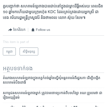
គួរ​បញ្ជាក់ថា ​សហគមន៍​ឡពាង​បាន​ជាប់​នៅ​ក្នុង​ជម្លោះ​ដី​ធ្លី​អស់​រយៈ​ពេល​ជិត​
១០ ​ឆ្នាំ​មក​ហើយ​ជាមួយ​ក្រុម​ហ៊ុន​ KDC ដែល​គ្រប់​គ្រង​ដោយ​អ្នក​ស្រី ជា
ខេង ភរិយា​រដ្ឋមន្រ្តី​ក្រសួង​រ៉ែ និង​ថាមពល លោក ស៊ុយ សែម៕
ចែករំលែក
Follow us
This item is part of
កម្ពុជា
សិទ្ធិ​មនុស្ស
អត្ថបទ​ទាក់ទង
តំណាង​សហគមន៍​ឡ​ពាង​ក្នុង​ខេត្ត​កំពង់​ឆ្នាំង​ស្នើ​សុំ​អន្តរាគមន៍​ពី​រដ្ឋសភា ដើម្បី​បង្កើត​​
សហគមន៍​បឹង​ពោធិ៍
សកម្មជន​សហគមន៍​ឡ​ពាង​ម្នាក់ ត្រូវបាន​ចោទ​ប្រកាន់​ពី​បទហិង្សា ខណៈ​គ្រួសារ​ថា ជា​
រឿង​អយុត្តិធម៌