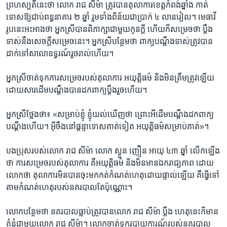
ព្រហស្បតិ៍​នេះ​ថា លោក រាជ សីម៉ា ត្រូវ​បាន​តុលាការ​ខេត្ត​កំពង់​ឆ្នាំង​ កាត់​
ទោស​ឱ្យ​ជាប់​ពន្ធនាគារ​ ២ ​ឆ្នាំ រួម​ទាំង​ពិន័យ​ជា​ប្រាក់​ ៤ ​លាន​រៀល។ មេធាវី​
រូប​នេះ​អះអាង​ថា​ អ្នក​ស្រី​បាន​ពិភាក្សា​ជាមួយ​កូន​ក្តី ​ហើយ​ក៏​សម្រេច​ថា ​ប្តឹង​
ទាស់​នឹង​សេចក្តី​សម្រេច​នេះ។ អ្នកស្រី​បន្ថែម​ថា​ ពាក្យ​បណ្តឹង​ទាស់​ត្រូវ​បាន​
ដាក់​ទៅ​សាលា​ឧទ្ធរណ៍​រួច​រាល់​ហើយ។
អ្នក​ស្រី​ចាត់​ទុក​ការ​សម្រេច​របស់​តុលាការ អយុត្តិ​ធម៌ និង​មិន​ត្រឹម​ត្រូវ​ឡើយ
ដោយ​សារ​ដើម​បណ្តឹង​បាន​ដកពាក្យ​ប្តឹង​រួច​ហើយ។
អ្នក​ស្រី​ថ្លែង​ថា៖ «សម្រាប់​ខ្ញុំ​ ខ្ញុំ​យល់​ឃើញ​ថា ព្រោះ​អី​ដើម​បណ្តឹង​ដក​ពាក្យ​
បណ្តឹង​ហើយ។ អ៊ីចឹង​នៅ​ផ្តន្ទាទោស​គាត់​ទៀត អយុត្តិធម៌​សម្រាប់​គាត់»។
បង​ប្រុស​របស់​លោក រាជ សីម៉ា លោក ស្ងួន ញឿន អាយុ​ ៤៣ ​ឆ្នាំ លើក​ឡើង​
ថា ​ការ​សម្រេច​របស់​តុលាការ គឺ​អយុត្តិធម៌ និង​មិន​មាន​ឯក​រាជ្យ​ភាព ដោយ​
លោក​ថា ​តុលាការ​មិន​បាន​ចុះ​មក​កត់កំណត់​ហេតុ​ដោយ​ផ្ទាល់​ឡើយ គឺ​ធ្វើ​ទៅ​
តាម​កំណត់​ហេតុ​របស់​នគរបាល​តែ​ប៉ុណ្ណោះ។
លោក​បន្ថែម​ថា​ នគរបាល​ធ្លាប់​ត្រូវ​បាន​លោក រាជ សីម៉ា ប្តឹង ហេតុ​នេះក៏​មាន​
គំនុំ​ជាមួយ​លោក រាជ សីម៉ា។ លោក​ចាត់​ទុក​របាយការណ៍​របស់​នគរបាល​