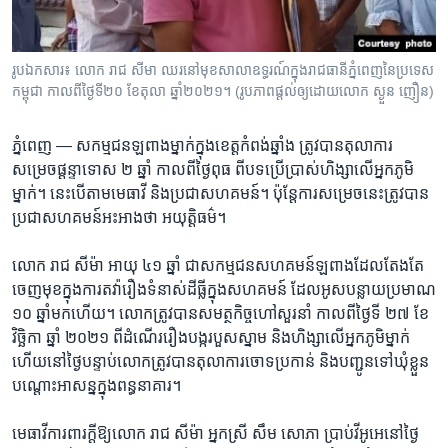
រចនា
សម្ព័ន្ធ​
Khmer English
រំលង​
រូបឯកសារ៖ លោក រាជ សីមា ឈរ​នៅមុខ​សាលាឧទ្ធរណ៍​ក្នុង​រាជធានី​ភ្នំពេញ​នៃ​ប្រទេស​
និង​
បណ្តាញ​សង្គម
កម្ពុជា កាលពី​ថ្ងៃទី២០ ខែតុលា ឆ្នាំ២០២១។ (រូបភាព​ផ្តល់​ឲ្យ​ដោយ​លោក ស្ងួន ញឿន)
ចូល​
ទៅ​
ភ្នំពេញ —
សកម្មជន​ឡ​ពាង​ម្នាក់​ក្នុង​ខេត្ត​កំពង់​ឆ្នាំង ត្រូវ​បាន​តុលា​ការ​
កាន់​
សម្រេច​ផ្តន្ទាទោស ​២ ​ឆ្នាំ កាល​ពី​ថ្ងៃ​ពុធ ពី​បទ​ប្រើ​ប្រាស់​ហិង្សា​លើ​អ្នក​ភូមិ​
ទំព័រ​
ភាសា
ម្នាក់។ នេះ​បើ​តាម​មេធា​វី និង​ប្រជា​សហគមន៍។ ប៉ុន្តែ​ការ​សម្រេច​នេះ​ត្រូវ​បាន​
ស្វែង​
ប្រជា​សហគមន៍​អះ​អាង​ថា ​អយុត្តិ​ធម៌។
រក
លោក រាជ សីម៉ា អាយុ​ ៤១​ ឆ្នាំ ជា​សកម្មជន​សហគមន៍​ឡ​ពាង​ដែល​តែង​តែ​
ចេញ​មុខ​ក្នុង​ការ​តវ៉ា​រឿង​ទំនាស់​ដី​ធ្លី​ក្នុង​សហគមន៍ ដែល​អូស​បន្លាយ​ប្រមាណ​
១០​ ឆ្នាំ​មក​ហើយ។ លោក​ត្រូវ​បាន​សមត្ថ​កិច្ច​ហៅ​សួរ​នាំ កាល​ពី​ថ្ងៃ​ទី​ ២៧ ខែ​
វិច្ឆិកា ឆ្នាំ​ ២០២១ ពី​ដំណើរ​រឿង​បង្ក​របួស​ស្នាម និង​ហិង្សា​លើ​អ្នក​ភូមិ​ម្នាក់
ហើយ​នៅ​ថ្ងៃ​បន្ទាប់​លោក​ត្រូវ​បាន​តុលាការ​ចោទ​ប្រកាន់ និង​បញ្ជូន​ទៅ​ឃុំ​ខ្លួន​
បណ្តោះ​អាសន្ន​ក្នុង​ពន្ធនា​គារ។
មេ​ធា​វី​ការ​ពារ​ក្តី​ឱ្យ​លោក រាជ សីម៉ា អ្នក​ស្រី សឹម សោភា ប្រាប់​វីអូអេ​នៅ​ថ្ងៃ​