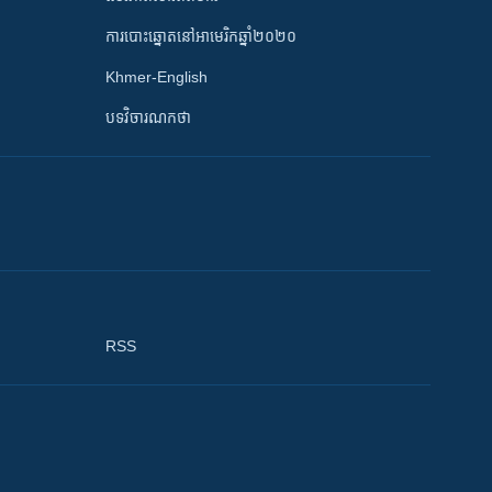
ការបោះឆ្នោតនៅអាមេរិកឆ្នាំ២០២០
Khmer-English
បទវិចារណកថា
RSS