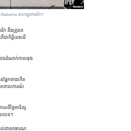
y រដ្ឋ Alabama សហរដ្ឋអាមេរិក។
 នឹង​ត្រូវ​គេ​
គឺ​ជា​កិត្តិយស​ដ៏​
លំពែង​ដំណាក់កាល​ចុង​
នៃ​ផ្នែក​ខាង​កើត​
តាម​គោលការណ៍​
ី​ថ្ងៃ​អាទិត្យ​
រោយ​បាន។
ម្កល់​ជា​សាធារណៈ​