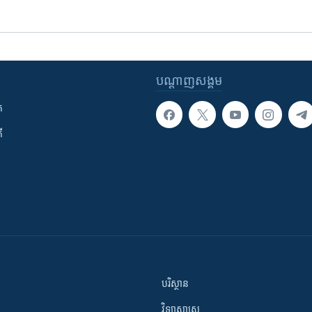
បណ្តាញ​សង្គម
ក
ី
បរិស្ថាន
វិទ្យាសាស្រ្ត