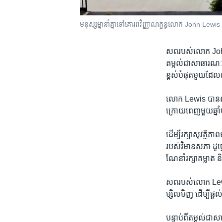
មនុស្ស​ម្នា​នាំ​គ្នា​ទៅ​គោរព​វិញ្ញាណក្ខន្ធ​លោក John Lewi
សព​របស់​លោក John Le
តម្កល់​ជា​សាធារណៈ​នៅ​វ
ខ្ពស់​បំផុត​មួយ​ដែ
លោក Lewis បាន​ស្លាប
ក្រោយ​ពេញ​មួយ​ឆ្នា
ដើម្បី​រក្សា​សុវត្ថិភ
របស់​វិមាន​សភា ដូ
ណែនាំ​រក្សា​គម្លាត ន
សព​របស់​លោក Lewis 
ម្សិលមិញ ដើម្បី​ផ្
បន្ទាប់ពី​តម្កល់​ជា