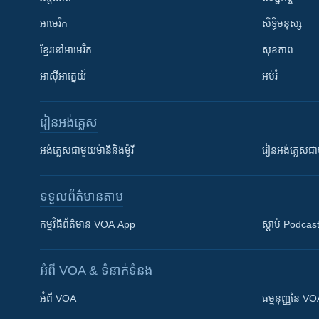
អាមេរិក
សិទ្ធិមនុស្ស
ខ្មែរ​នៅអាមេរិក
សុខភាព
អាស៊ីអាគ្នេយ៍
អប់រំ
រៀន​​អង់គ្លេស
អង់គ្លេស​ជាមួយ​ម៉ានី​និង​ម៉ូរី
រៀន​​​​​​អង់គ្លេ
ទទួល​ព័ត៌មាន​តាម
កម្មវិធី​ព័ត៌មាន VOA App
ស្តាប់ Podcas
អំពី​ VOA & ទំនាក់ទំនង
អំពី​ VOA
ធម្មនុញ្ញ​នៃ V