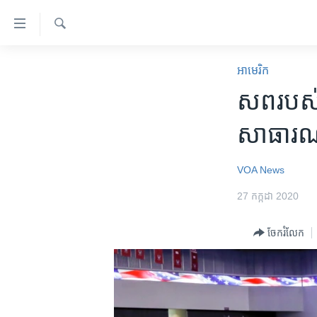
ភ្ជាប់​
ទៅ​
គេហទំព័រ​
ស្វែង​
កម្ពុជា
រក
អាមេរិក​
ទាក់ទង
អន្តរជាតិ
សព​របស់​
រំលង​
និង​
អាមេរិក
សាធារណៈ​
ចូល​
ចិន
ទៅ​​
ទំព័រ​
ហេឡូវីអូអេ
VOA News
ព័ត៌មាន​​
កម្ពុជាច្នៃប្រតិដ្ឋ
27 កក្កដា 2020
តែ​
ម្តង
ព្រឹត្តិការណ៍ព័ត៌មាន
ចែករំលែក
រំលង​
ទូរទស្សន៍ / វីដេអូ​
និង​
ចូល​
វិទ្យុ / ផតខាសថ៍
ទៅ​
កម្មវិធីទាំងអស់
ទំព័រ​