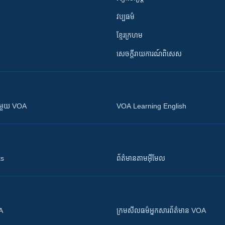
វប្បធម៌
ខ្មែរក្រហម
សេចក្តីរាយការណ៍ពិសេស
ស​​ជាមួយ VOA
VOA Learning English
ts
ព័ត៌មាន​តាម​អ៊ីមែល
OA
ក្រម​​​សីលធម៌​​​អ្នក​​​សារព័ត៌មាន VOA