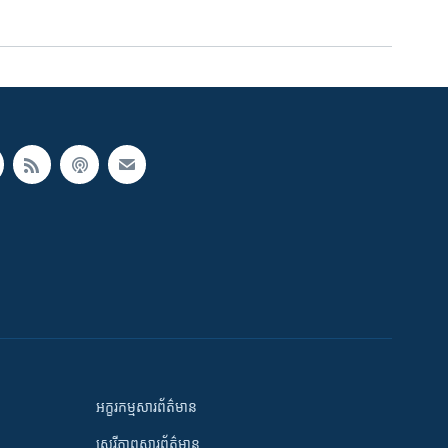
អក្ខរកម្មសារព័ត៌មាន
សេរីភាពសារព័ត៌មាន