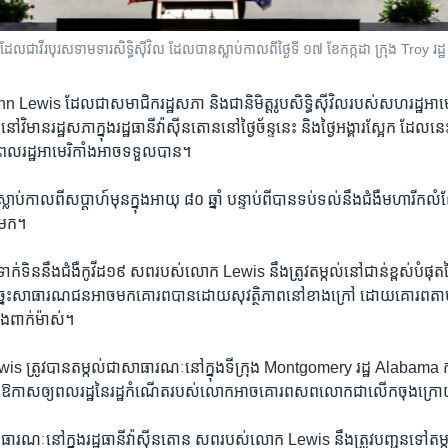
s ដែល​ជា​វីរបុរស​ទាមទារ​សិទ្ធិ​ស៊ីវិល ដែល​បាន​ស្លាប់​កាល​ពី​ថ្ងៃទី ១៧ ខែកក្កដា ក្រុង Tro
wis ដែល​ជា​សមាជិក​រដ្ឋសភា និង​ជា​និមិត្តរូប​សិទ្ធិ​ស៊ីវិល​របស់​សហរដ្ឋ​អាមេរិក
ិមាន​រដ្ឋសភា​ក្នុង​រដ្ឋធានី​វ៉ាស៊ីនតោន​នៅ​ថ្ងៃ​ច័ន្ទ​នេះ និង​ថ្ងៃ​អង្គារ​ស្អែក ដែល​នេះ​
ល​ពលរដ្ឋ​អាមេរិកាំង​អាច​ទទួល​បាន។
់​កាល​ពី​សប្ដាហ៍​មុន​ក្នុង​អាយុ ៨០ ឆ្នាំ បន្ទាប់ពី​បាន​ទប់ទល់​នឹង​ជំងឺ​មហារីក​
ំ​មក។
ាព​ទាក់ទិន​នឹង​ជំងឺ​កូវីដ១៩ សព​របស់​លោក Lewis នឹង​ត្រូវ​តម្កល់​នៅ​ជាន់​ខ្ពស់​បំផុត​
ច្នេះ​សាធារណជន​អាច​មក​គោរព​បាន​ដោយ​សុវត្ថិភាព​នៅ​ខាង​ក្រៅ ដោយ​គោរព​
ិង​ពាក់​ម៉ាស់។
ត្រូវ​បាន​តម្កល់​ជា​សាធារណៈ​នៅ​ក្នុង​ទីក្រុង Montgomery រដ្ឋ Alabama កាល​ព
ដល់​ឱកាស​ឲ្យ​ពលរដ្ឋ​នៃ​រដ្ឋ​កំណើត​របស់​លោក​អាច​គោរព​សព​លោក​ជា​លើក​ចុង​ក្
​សាធារណៈ​នៅ​ក្នុង​រដ្ឋធានី​វ៉ាស៊ីនតោន សព​របស់​លោក Lewis នឹង​ត្រូវ​បញ្ជូន​ទៅ​ត