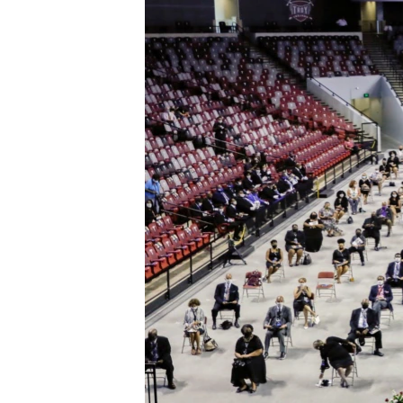
រចនា
សម្ព័ន្ធ​
រំលង​
និង​
ចូល​
ទៅ​
កាន់​
ទំព័រ​
ស្វែង​
រក