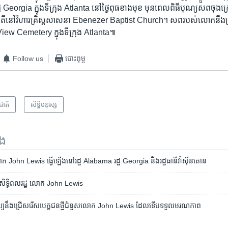
ដ្ឋ Georgia ក្នុង​ទីក្រុង Atlanta នៅ​ថ្ងៃ​ពុធ​ខាង​មុខ មុន​ពេល​ពិធី​បុណ្យ​សព​ចុងក
បតិ៍​នៅ​វិហារ​គ្រិស្ដសាសនា Ebenezer Baptist Church។ សព​របស់​លោក​នឹង​ត្រូវ
iew Cemetery ក្នុង​ទីក្រុង Atlanta៕
Follow us
បោះពុម្ព
រជាតិ
សិទ្ធិ​មនុស្ស
ទង
ោក John Lewis ធ្វើ​ឡើង​នៅ​រដ្ឋ Alabama រដ្ឋ Georgia និង​រដ្ឋធានី​វ៉ាស៊ីនតោន
នាំ​សិទ្ធិ​ពលរដ្ឋ លោក John Lewis
្យ​នឹង​ជ្រើសរើស​បេក្ខជន​ថ្មី​ជំនួស​លោក John Lewis ដែល​ទើបទទួលមរណភាព