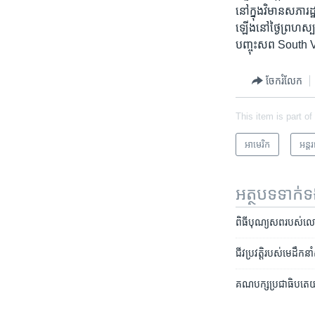
នៅ​ក្នុង​វិមាន​សភា​រ
ឡើង​នៅ​ថ្ងៃ​ព្រហស្
បញ្ចុះសព South V
ចែករំលែក
This item is part of
អាមេរិក​
អន្ត
អត្ថបទ​ទាក់
ពិធី​បុណ្យ​សព​របស់​ល
ជីវប្រវត្តិ​របស់​មេដឹក
គណបក្ស​ប្រជាធិបតេយ