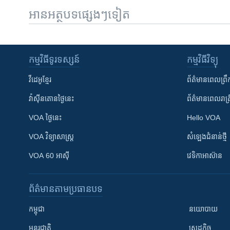
អានអត្ថបទផ្សេងៗទៀត
កម្មវិធី​ទូរទស្សន៍
កម្មវិធី​វិទ្យុ
វីដេអូ​ខ្មែរ
ព័ត៌មាន​ពេល​ព្រឹ
វ៉ាស៊ីនតោន​ថ្ងៃ​នេះ
ព័ត៌មាន​​ពេល​រាត្រ
VOA ថ្ងៃនេះ
Hello VOA
VOA ​វិទ្យាសាស្ត្រ
សំឡេង​ជំនាន់​ថ្មី
VOA 60 អាស៊ី
វេទិកា​អាស៊ាន
ព័ត៌មាន​តាមប្រធានបទ​
កម្ពុជា
នយោបាយ
អន្តរជាតិ
សេដ្ឋកិច្ច