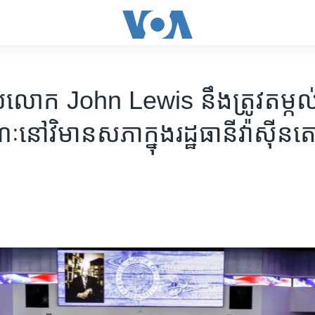
លោក John Lewis នឹង​ត្រូវ​តម្កល់​
នៅ​វិមាន​សភា​ក្នុង​រដ្ឋធានី​វ៉ាស៊ីន