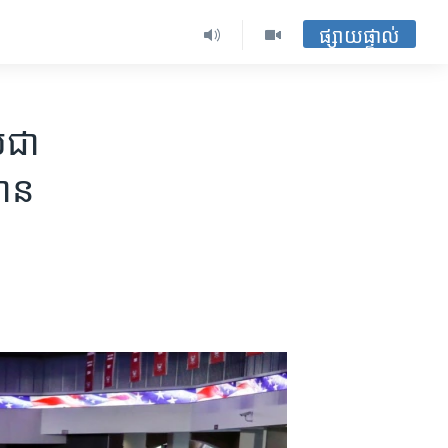
ផ្សាយផ្ទាល់
ជា​
តោន