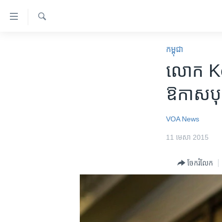
ភ្ជាប់​
ទៅ​
គេហទំព័រ​
ស្វែង​
កម្ពុជា
រក
កម្ពុជា
ទាក់ទង
អន្តរជាតិ
លោក Kerry 
រំលង​
និង​
អាមេរិក
ឱកាស​បុណ្យ
ចូល​
ចិន
ទៅ​​
ទំព័រ​
ហេឡូវីអូអេ
VOA News
ព័ត៌មាន​​
កម្ពុជាច្នៃប្រតិដ្ឋ
11 មេសា 2015
តែ​
ម្តង
ព្រឹត្តិការណ៍ព័ត៌មាន
ចែករំលែក
រំលង​
ទូរទស្សន៍ / វីដេអូ​
និង​
ចូល​
វិទ្យុ / ផតខាសថ៍
ទៅ​
កម្មវិធីទាំងអស់
ទំព័រ​