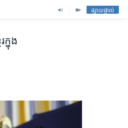
ផ្សាយផ្ទាល់
ក្នុង​