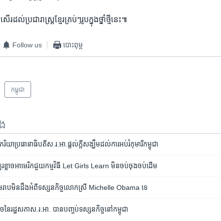
សើរ​ដល់​ប្រជារាស្ត្រ​ខ្មែរ​គ្រប់ៗ​រូប​ក្នុង​ថ្នាំថ្មីនេះ៕
Follow us
បោះពុម្ព
កម្ពុជា
ទង
រិយា​ប្រធានាធិបតី​ស.រ.អា.​ផ្តល់​ក្តី​សង្ឃឹម​ដល់​ការអប់រំ​កុមារី​កម្ពុជា
រ​ខ្លាច​​​អាមេរិក​ជួយ​កម្មវិធី ​Let Girls Learn មិន​​ចប់​ចុង​ចប់​ដើម
សៀមរាប​មិន​ដឹង​អំពី​ទស្សនកិច្ច​លោកស្រី​ Michelle Obama ​ទេ
នៃ​រដ្ឋ​​សភា​ស.រ.អា. បាន​បញ្ចប់​ទស្សនកិច្ច​នៅ​កម្ពុជា