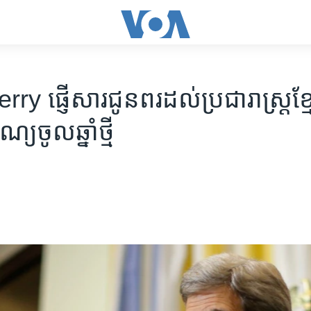
​​ផ្ញើ​សារ​​ជូន​ពរ​ដល់​ប្រជារាស្ត្រ​ខ្មែរ​
​ចូល​ឆ្នាំ​ថ្មី​