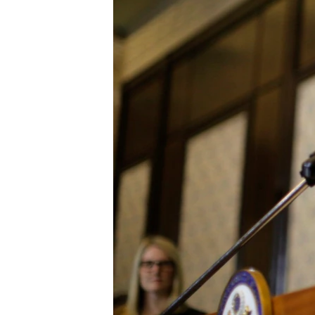
រចនា
សម្ព័ន្ធ​
រំលង​
និង​
ចូល​
ទៅ​
កាន់​
ទំព័រ​
ស្វែង​
រក