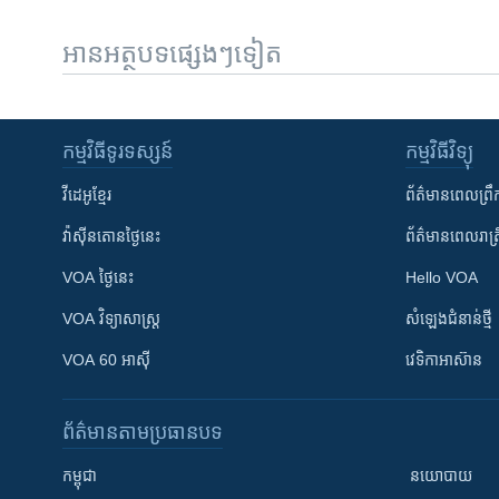
អានអត្ថបទផ្សេងៗទៀត
កម្មវិធី​ទូរទស្សន៍
កម្មវិធី​វិទ្យុ
វីដេអូ​ខ្មែរ
ព័ត៌មាន​ពេល​ព្រឹ
វ៉ាស៊ីនតោន​ថ្ងៃ​នេះ
ព័ត៌មាន​​ពេល​រាត្រ
VOA ថ្ងៃនេះ
Hello VOA
VOA ​វិទ្យាសាស្ត្រ
សំឡេង​ជំនាន់​ថ្មី
VOA 60 អាស៊ី
វេទិកា​អាស៊ាន
ព័ត៌មាន​តាមប្រធានបទ​
កម្ពុជា
នយោបាយ