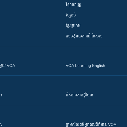
វិទ្យាសាស្រ្ត
វប្បធម៌
ខ្មែរក្រហម
សេចក្តីរាយការណ៍ពិសេស
ស​​ជាមួយ VOA
VOA Learning English
ts
ព័ត៌មាន​តាម​អ៊ីមែល
OA
ក្រម​​​សីលធម៌​​​អ្នក​​​សារព័ត៌មាន VOA