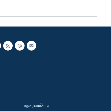
អក្ខរកម្មសារព័ត៌មាន