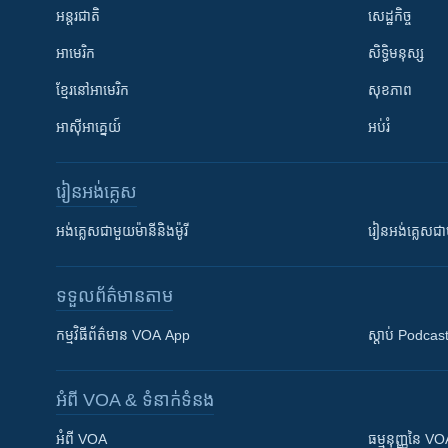
អន្តរជាតិ
សេដ្ឋកិច្ច
អាមេរិក
សិទ្ធិមនុស្ស
ខ្មែរ​នៅអាមេរិក
សុខភាព
អាស៊ីអាគ្នេយ៍
អប់រំ
រៀន​​អង់គ្លេស
អង់គ្លេស​ជាមួយ​ម៉ានី​និង​ម៉ូរី
រៀន​​​​​​អង់គ្លេ
ទទួល​ព័ត៌មាន​តាម
កម្មវិធី​ព័ត៌មាន VOA App
ស្តាប់ Podcas
អំពី​ VOA & ទំនាក់ទំនង
អំពី​ VOA
ធម្មនុញ្ញ​នៃ V