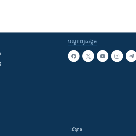
បណ្តាញ​សង្គម
ក
ី
បរិស្ថាន