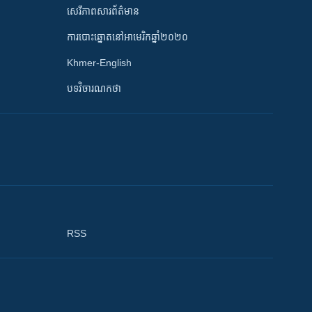
សេរីភាពសារព័ត៌មាន
ការបោះឆ្នោតនៅអាមេរិកឆ្នាំ២០២០
Khmer-English
បទវិចារណកថា
RSS