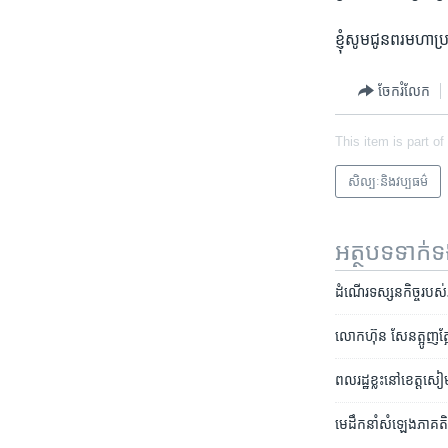
ខ្ញុំ​សូម​ជូន​ពរ​មហា​ប្រ
ចែករំលែក
This item is part of
សិល្បៈនិងវប្បធម៌
អត្ថបទ​ទាក់
ដំណើរ​ទស្សន​កិច្ច​របស់​ភ
លោក​ហ៊ុន សែន​​ត្អូញត្អែ
ពលរដ្ឋ​ខ្លះ​នៅ​ខេត្ត​
មេ​ដឹកនាំ​សំឡេង​ភាគតិច​