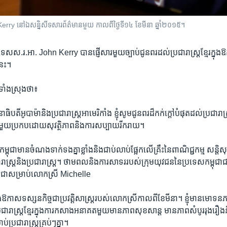
Kerry នៅឯ​សន្និសីទ​សារព័ត៌មាន​មួយ​ កាលពីថ្ងៃទី​១៤ ខែ​មីនា ឆ្នាំ២០១៥។
ទេសស.រ.អា.​ John Kerry ​បាន​ផ្ញើ​សារ​មួយ​ច្បាប់​ជូន​ពរ​ដល់​ប្រជារាស្ត្រ​ខ្មែរ​ក្នុង​ឱ
ខនេះ។
ទាំង​ស្រុង​ថា៖
ិបតី​អូបាម៉ា​និង​ប្រជារាស្ត្រ​អាមេរិកាំង​ ខ្ញុំ​សូម​ជូន​ពរ​ដ៏​កក់​ក្តៅ​បំផុត​ដល់​ប្រជារាស្
ី​ខ្មែរ​មួយ​ប្រកប​ដោយ​សុវត្ថិភាព​និង​ការ​សប្បាយ​រីករាយ។
្ពុជា​មានចំណង​ទាក់ទង​គ្នា​ខ្លាំង​និង​ជាប់លាប់​ផ្អែក​លើ​គ្រឹះ​នៃ​ពាណិជ្ជកម្ម​ សន្តិសុខ​
​ប្រជារាស្ត្រ​និង​ប្រជារាស្ត្រ។ ​ថាមពល​និង​ការ​សាទរ​របស់​ក្រុម​យុវជន​នៃ​ប្រទេសកម្ពុជា​ជា
៏​ដូច​ជា​សម្រាប់​លោកស្រី Michelle
ឱកាស​ទស្សនកិច្ច​ជា​ប្រវត្តិសាស្ត្រ​របស់​លោក​ស្រី​កាល​ពីខែ​មីនា។​ ខ្ញុំ​មាន​មោទនភ
ារាស្ត្រ​ខ្មែរ​ក្នុង​ការ​កសាង​អនាគត​មួយ​មាន​ភាព​សុខសាន្ត មាន​ភាព​សំបូរ​រុងរឿង​
​ប្រជារាស្ត្រ​គ្រប់ៗ​គ្នា។