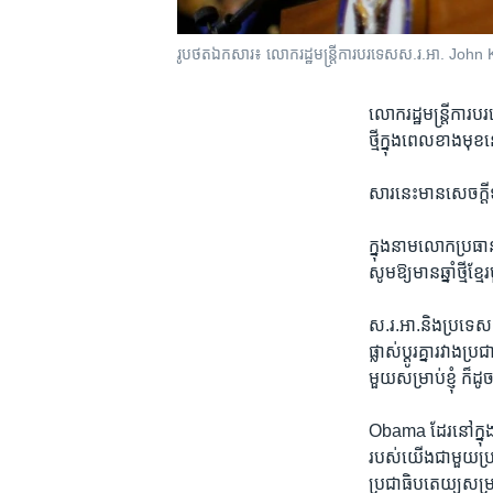
រូបថត​ឯកសារ៖ លោក​រដ្ឋមន្ត្រី​ការបរទេស​​ស.រ.អា.​ John 
លោក​រដ្ឋមន្ត្រី​ការបរ
ថ្មី​ក្នុង​ពេល​ខាង​មុ
សារ​នេះ​មាន​សេចក្តី​
ក្នុង​នាម​លោក​ប្រធានាធ
សូម​ឱ្យ​មាន​ឆ្នាំ​ថ្ម
ស.រ.អា.​និង​ប្រទេស​កម
ផ្លាស់​ប្តូរ​គ្នា​រវាង
មួយ​សម្រាប់​ខ្ញុំ​ ក
Obama ដែរ​នៅ​ក្នុង​
របស់​យើង​ជាមួយ​ប្រជ
ប្រជាធិបតេយ្យ​សម្រាប់