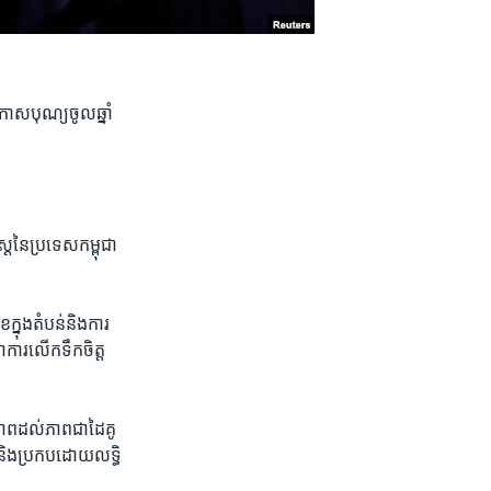
កាស​បុណ្យ​ចូល​ឆ្នាំ​
ត្រ​នៃ​ប្រទេស​កម្ពុជា​
ក្នុង​តំបន់​និង​ការ​
​ការ​លើក​ទឹក​ចិត្ត​
ាព​ដល់​ភាព​ជា​ដៃគូ​
និង​ប្រកប​ដោយ​លទ្ធិ​