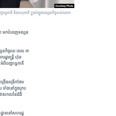
ីបញ្ហាទ្វេភាគី និងពហុភាគី ក្នុងអំឡុងទស្សនកិច្ចរបស់លោក
​នេះ ​មក​បំពេញ​ទស្សន​
​
្សន​កិច្ច​រយៈ​ពេល ​៣​
ដ្ឋមន្រ្តី ​ហ៊ុន
ំពី​បញ្ហា​ទ្វេភាគី ​
ពង្រឹង​ពង្រីក​ថែម​
ទាំង​នៅ​ក្នុង​ក្រប​
ត​ជា​សកល​នៃ​ជំងឺ​
្ឋាន​នៅ​សហ​រដ្ឋ​