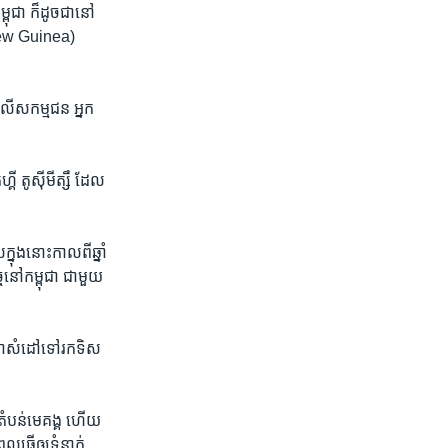
្ពុជា ​ក៏ដូច​ជា​នៅ​
 New Guinea)​
លើ​សកម្ម​ជន ​អ្នក​
្គី តូស៊ីមីត្សឹ ​ដែល​
ុង​នោះ​កាល​ពី​ឆ្នាំ​
ច​នៅ​កម្ពុជា​ ជាមួយ​
គ៌ា​សំដៅ​ទៅ​រក​ទិស​
​តំបន់​មេគង្គ​ ហើយ​
ធ្វើ​ឲ្យ​ទំនាក់​