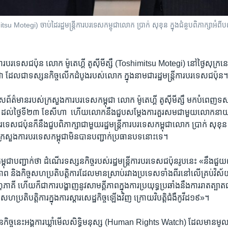
himitsu Motegi) ចាប់ដៃរដ្ឋមន្រ្តីការបរទេសកម្ពុជាលោក ប្រាក់ សុខុន ក្នុងជំនួបពិភាក្សាអំព
តី​ការ​បរទេស​ជប៉ុន​ លោក​ ម៉ូតេហ្គី តូស៊ីមីត្សឹ​ (Toshimitsu Motegi)​ នៅ​ថ្ងៃ​សុក្រ
ជា ​ដែល​ជា​ទស្សន​កិច្ច​លើក​ដំបូង​របស់​លោក ​ក្នុង​នាម​ជា​រដ្ឋមន្រ្តី​ការ​បរទេស​ជប៉ុន។
ស​ព័ត៌មាន​របស់​ក្រសួង​ការ​បរទេស​កម្ពុជា ​លោក ​ម៉ូតេហ្គី តូស៊ីមីត្សឹ​ មក​បំពេញ​ទស
​ទី​២១​ ដល់​ថ្ងៃ​ទី​២៣ ​ខែ​សីហា ​ ហើយ​លោក​នឹង​ជួប​សម្តែង​ការ​គួរ​សម​ជាមួយ​លោក​នាយក​រ
បរទេស​ជប៉ុន​ក៏​នឹង​ជួប​ពិភាក្សា​ជាមួយ​រដ្ឋមន្រ្តី​ការ​បរទេស​កម្ពុជា​លោក ​ប្រាក់ សុខុន ​អ
តែ​ក្រសួង​ការ​បរទេស​កម្ពុជា​មិន​បាន​បញ្ជាក់​ប្រធាន​បទ​នោះ​ទេ។​
ុជា​បញ្ជាក់​ថា​ ដំណើរ​ទស្សន​កិច្ច​របស់​រដ្ឋមន្រ្តី​ការ​បរទេស​ជប៉ុន​រូប​នេះ​ «នឹង​ជួយ​
 ​និង​កិច្ច​សហ​ប្រតិបត្តិការ​ដែល​មាន​ស្រាប់​រវាង​ប្រទេស​ទាំង​ពីរ​នៅ​លើ​គ្រប់​វិស័យ ​
ុ​ភាគី​ ហើយ​ក៏​ជា​ការ​បង្ហាញ​នូវ​សាមគ្គីភាព​ក្នុង​ការ​ប្រយុទ្ធ​ប្រឆាំង​នឹង​ការ​រាត​ត្បា
ច​សហ​ប្រតិបត្តិ​ការ​ក្នុង​ការ​ស្តារ​សេដ្ឋកិច្ច​ឡើង​វិញ​ ក្រោយ​វិបត្តិ​ជំងឺ​កូវីដ១៩»។​
កិច្ច​នេះ​អង្គការ​ឃ្លាំ​មើល​សិទ្ធិ​មនុស្ស ​(Human Rights Watch) ​ដែល​មាន​មូលដ