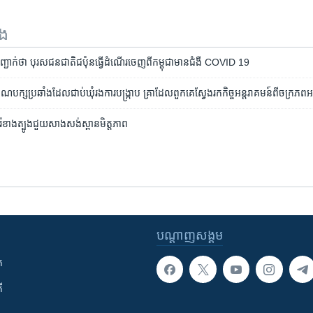
ទង
ន​បញ្ជាក់​ថា ​បុរស​ជនជាតិ​ជប៉ុន​ធ្វើ​ដំណើរ​ចេញ​ពី​កម្ពុជា​មាន​ជំងឺ ​COVID 19
បក្ស​ប្រឆាំង​ដែល​ជាប់​ឃុំ​រង​ការបង្ក្រាប គ្រា​ដែល​ពួកគេ​ស្វែង​រក​កិច្ច​អន្តរាគមន៍​ពីចក្រភព​
៉េខាងត្បូង​ជួយ​សាងសង់​ស្ពាន​មិត្តភាព
បណ្តាញ​សង្គម
ក
ី