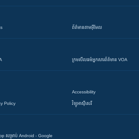
ts
ព័ត៌មាន​តាម​អ៊ីមែល
OA
ក្រម​​​សីលធម៌​​​អ្នក​​​សារព័ត៌មាន VOA
Accessibility
y Policy
វិទ្យុ​អាស៊ី​សេរី
 App សម្រាប់ Android - Google