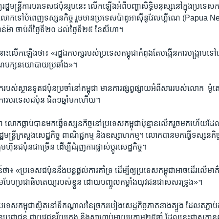
​រដ្ឋមន្រ្តី​ការ​បរទេស​ជប៉ុន​រូប​នេះ​ លើក​ឡើង​អំពី​បញ្ហា​សិទ្ធិ​មនុស្ស​នៅ​ក្នុង​ប្រទេស​កម
លោក​ទៅ​បំពេញ​ទស្សនកិច្ច ​រួម​មាន​ប្រទេស​ប៉ា​ពូ​អាស៊ី​នូវែល​ហ្គីណេ ​(Papua
ន់ម៉ា ​ចាប់​ពី​ថ្ងៃ​ទី​២០​ ដល់​ថ្ងៃ​ទី​២៥​ ខែ​សីហា។​
​នោះ​លើក​ឡើង​ថា៖​ «រដ្ឋ​ឯក​បក្ស​របស់​ប្រទេស​កម្ពុជា​កំពុង​តែ​បង្កើន​ការ​បង្រ្កាប​ទៅ​
គណបក្ស​នយោបាយ​ប្រឆាំង»។​
​របស់​ស្ថានទូត​ជប៉ុន​ប្រចាំ​នៅ​កម្ពុជា ​មាន​ការ​ផ្សព្វផ្សាយ​អំពី​សារ​របស់​លោក ​ ម៉ូតេហ
្តី​ការ​បរទេស​ជប៉ុន ​ជិត​១​ឆ្នាំ​មក​ហើយ។
ោក​ធ្លាប់​បាន​មក​ធ្វើ​ទស្សនកិច្ច​នៅ​ប្រទេស​កម្ពុជា​ប៉ុន្មាន​លើក​រួច​មក​ហើយ​ដែល​ក្ន
្ឋមន្រ្តី​ក្រសួង​សេដ្ឋកិច្ច ​ពាណិជ្ជ​កម្ម​ និង​ឧស្សាហកម្ម។ លោក​បាន​មក​ធ្វើ​ទស្សន​កិច្
មហ៊ុន​ជប៉ុន​ជា​ច្រើន ​ដើម្បី​ជំរុញ​ការ​ផ្លាស់​ប្តូរ​សេដ្ឋកិច្ច។ ​
 ​«ប្រទេស​ជប៉ុន​នឹង​បន្ត​ផ្តល់​ការ​គាំទ្រ​ ដើម្បី​ឲ្យ​ប្រទេស​កម្ពុជា​អាច​ដើរ​លើ​មា
ាម​បែប​ប្រជា​ធិបតេយ្យ​របស់​ខ្លួន​ ដោយ​បញ្ចូល​កម្លាំង​យុវជន​ជាសសរ​ទ្រូង»។ ​
ទេស​កម្ពុជា​ស្ថិត​នៅ​ទី​កណ្តាល​នៃ​ច្រក​របៀង​សេដ្ឋកិច្ច​ភាគ​ខាង​ត្បូង ​ដែល​ត​ភ្ជាប់
ប្រជាជន​ ជា​យុវជន​វ័យ​ក្មេង​ និង​ស្វាហាប់​អាយុ​ក្រោម​២៥​ឆ្នាំ ​ដែល​នេះ​ជា​សក្តានុពល​