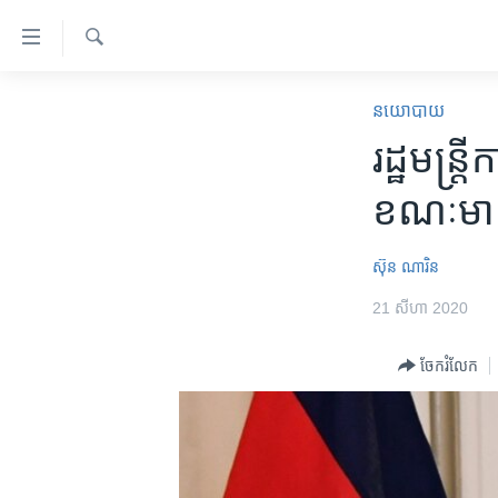
ភ្ជាប់​
ទៅ​
គេហទំព័រ​
ស្វែង​
កម្ពុជា
រក
នយោបាយ
ទាក់ទង
អន្តរជាតិ
រដ្ឋមន្រ
រំលង​
និង​
អាមេរិក
ខណៈមានក
ចូល​
ចិន
ទៅ​​
ទំព័រ​
ហេឡូវីអូអេ
ស៊ុន ណារិន
ព័ត៌មាន​​
កម្ពុជាច្នៃប្រតិដ្ឋ
21 សីហា 2020
តែ​
ម្តង
ព្រឹត្តិការណ៍ព័ត៌មាន
ចែករំលែក
រំលង​
ទូរទស្សន៍ / វីដេអូ​
និង​
ចូល​
វិទ្យុ / ផតខាសថ៍
ទៅ​
កម្មវិធីទាំងអស់
ទំព័រ​