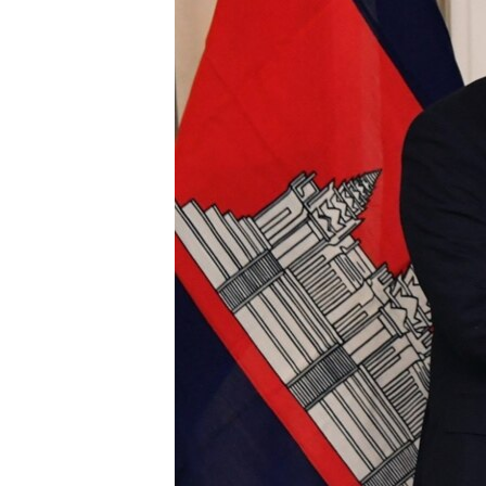
រចនា
សម្ព័ន្ធ​
រំលង​
និង​
ចូល​
ទៅ​
កាន់​
ទំព័រ​
ស្វែង​
រក