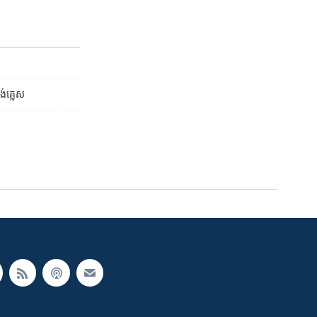
អង់គ្លេស