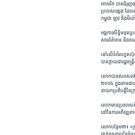
អាមេរិក​ បាន​ជំរុញ​ឲ្យ
ប្រទេស​ផ្សេង ​ដែល​
កម្ពុជា ​ឡាវ​ និង​មីយ៉ា
អង្គការ​សិទ្ធិ​មនុស្ស
សារ​ព័ត៌មាន ​និង​
នៅ​លើ​ទំព័រ​ហ្វេសប៊ុក
បាន​ក្លាយ​ជា​រដ្ឋមន្រ
​លោក​បាន​សរសេរ​ថា​ ល
២០១៤​ ក្នុង​នាម​ជា​រដ
នាយក​ប្រតិបត្តិ​នៃ​ក្រុ
លោក​មាន​ប្រសាសន៍​ថា៖
ដៅ​នៃ​ការ​អភិវឌ្ឍ​ត
លោក​បន្ថែម​ថា៖​ «ប្រ
ពាក់​កណ្តាល​នៃ​ចំនួន​