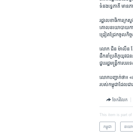
ទំនង​ទ្វេ​ភាគី​ មាន​
រដ្ឋ​លេខាធិការ​ក្រស
គោល​នយោបាយ​ការ​បរ
ជ្រៀត​ជ្រែក​ចូល​កិច្
លោក​ ជិន ម៉ាលីន ​ដែល
ដឹកនាំ​ប្រតិភូ​យុវ
ជួប​រដ្ឋមន្រ្តី​ការ​បរ
លោក​បញ្ជាក់​ថា៖​ «ដូច
របស់​កម្ពុជា​ដែល​ជា​
ចែករំលែក
This item is part of
កម្ពុជា
នយោ