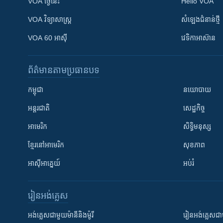
VOA ថ្ងៃនេះ
Hello VOA
VOA ​វិទ្យាសាស្ត្រ
សំឡេង​ជំនាន់​ថ្មី
VOA 60 អាស៊ី
វេទិកា​អាស៊ាន
ព័ត៌មាន​តាមប្រធានបទ​
កម្ពុជា
នយោបាយ
អន្តរជាតិ
សេដ្ឋកិច្ច
អាមេរិក
សិទ្ធិមនុស្ស
ខ្មែរ​នៅអាមេរិក
សុខភាព
អាស៊ីអាគ្នេយ៍
អប់រំ
រៀន​​អង់គ្លេស
អង់គ្លេស​ជាមួយ​ម៉ានី​និង​ម៉ូរី
រៀន​​​​​​អង់គ្លេ