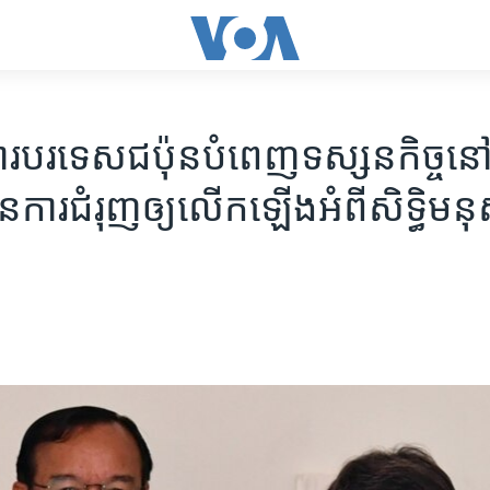
្តីការបរទេសជប៉ុនបំពេញទស្សនកិច្ចនៅ
ារជំរុញឲ្យលើកឡើងអំពីសិទ្ធិមនុ