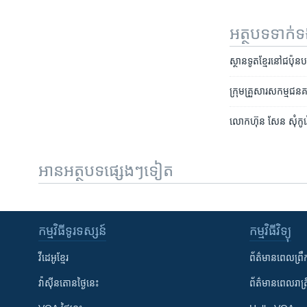
អត្ថបទ​ទាក់
ស្ថាន​ទូត​ខ្មែរ​នៅ​ជប៉ុ
ក្រុមគ្រួសារ​សកម្មជន​គណ
លោក​ហ៊ុន សែន​ សុំ​កូរ
អានអត្ថបទផ្សេងៗទៀត
កម្មវិធី​ទូរទស្សន៍
កម្មវិធី​វិទ្យុ
វីដេអូ​ខ្មែរ
ព័ត៌មាន​ពេល​ព្រឹ
វ៉ាស៊ីនតោន​ថ្ងៃ​នេះ
ព័ត៌មាន​​ពេល​រាត្រ