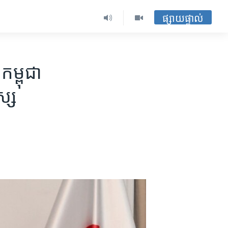
ផ្សាយផ្ទាល់
កម្ពុជា
ស្ស