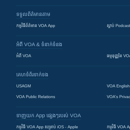
ទទួល​ព័ត៌មាន​តាម
កម្មវិធី​ព័ត៌មាន VOA App
ស្តាប់ Podcas
អំពី​ VOA & ទំនាក់ទំនង
អំពី​ VOA
ធម្មនុញ្ញ​នៃ V
គេហទំព័រ​​ទាក់ទង
USAGM
VOA English
VOA Public Relations
VOA's Privac
ទាញយក​ App ផ្សេងៗ​របស់​ VOA
Khmer English
កម្មវិធី​ VOA App សម្រាប់ iOS - Apple
កម្មវិធី​ VOA