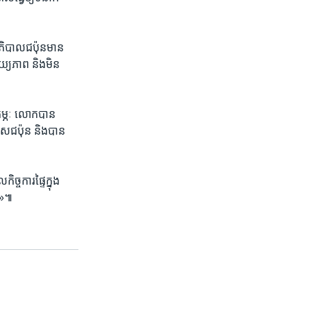
ាភិបាល​ជប៉ុន​មាន​
្យភាព និង​មិន​
ុម្ភៈ ​លោក​បាន​
​ជប៉ុន ​និង​បាន​
្ចការ​ផ្ទៃ​ក្នុង​
ាន»៕