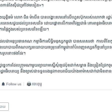
ភាព​កាន់​តែ​ស៊ី​ជម្រៅ​ថែម​ទៀត»។​
ួង​យុត្តិធម៌ ​លោក ​ជិន ម៉ាលីន​ បាន​បង្ហោះ​សារ​នៅ​លើ​ហ្វេសប៊ុក​របស់​លោក​ថា ​រដ្ឋ
ទេស​ជួយ​ដល់​ប្រទេស​ដទៃ​ ដោយ​ផ្តោត​លើ​ការ​អភិវឌ្ឍ​ជា​ធំ គោរព​នូវ​អធិប​តេយ
ចការ​ផ្ទៃ​ក្នុង​របស់​ប្រទេស​ដទៃ​ឡើយ។​
​ជា​អនុ​ប្រធាន​គណៈ​កម្មាធិការ​សិទ្ធិ​មនុស្ស​កម្ពុជា​ បាន​សរសេរ​ថា ​ ​កាល​ពី​ខែ​ក
ជន​នយោបាយ​ពី​គណ​បក្ស​នយោបាយ​ចម្រុះ​នៅ​កម្ពុជា​ទៅ​បំពេញ​ទស្សន​កិច្ច​នៅ​ប្រទេស
ទេស​រូប​នោះ​ផង​ដែរ។​
្នេះ​ការ​ដែល​ក្រុម​ណាមួយ​ព្យាយាម​ស្នើ​សុំ​ឲ្យ​ជប៉ុន​ដាក់​សម្ពាធ​ និង​ជ្រៀត​ជ្រែក​ចូល​កិច
រដ្ឋ​អធិប​តេយ្យ​ នឹង​ច្បាស់​ជា​ទទួល​រង​នូវ​ភាព​បរាជ័យ​យ៉ាង​អាម៉ាស​ជាក់​ជា​មិន​ខ
Follow us
បោះពុម្ព
បាយ