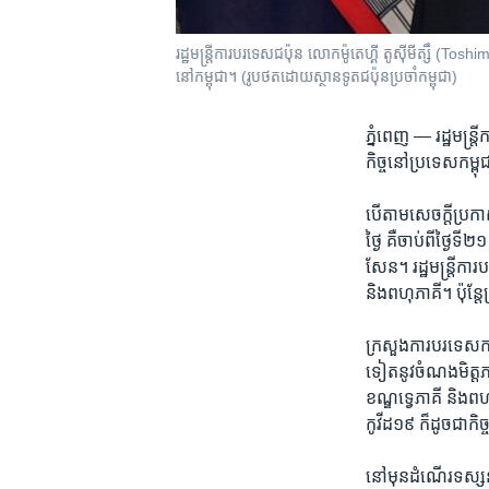
រដ្ឋមន្រ្តីការបរទេសជប៉ុន លោកម៉ូតេហ្គី តូស៊ីមីត្សឹ (Tos
នៅកម្ពុជា។ (រូបថតដោយស្ថានទូតជប៉ុនប្រចាំកម្ពុជា)
ភ្នំពេញ —
រដ្ឋមន្រ្
កិច្ច​នៅ​ប្រទេស​កម្ពុ
បើ​តាម​សេចក្តី​ប្រកា
ថ្ងៃ​ គឺ​ចាប់​ពី​ថ្ងៃ
សែន។ ​រដ្ឋមន្រ្តី​ការ​
និង​ពហុ​ភាគី។ ​ប៉ុន្
ក្រសួង​ការ​បរទេស​កម្ព
ទៀត​នូវ​ចំណង​មិត្តភាព
ខណ្ឌ​ទ្វេភាគី ​និង​ពហ
កូវីដ១៩ ​ក៏​ដូច​ជា​កិច្
នៅ​មុន​ដំណើរ​ទស្សន​