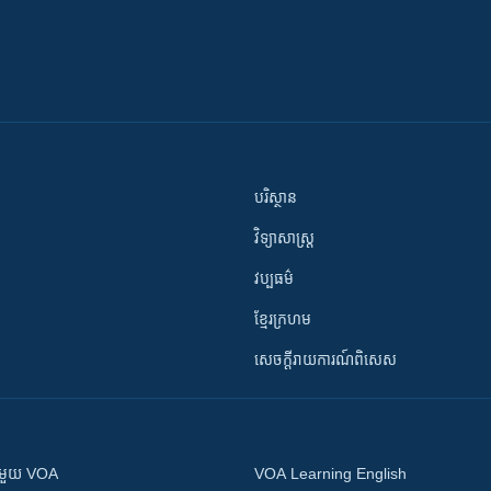
បរិស្ថាន
វិទ្យាសាស្រ្ត
វប្បធម៌
ខ្មែរក្រហម
សេចក្តីរាយការណ៍ពិសេស
ស​​ជាមួយ VOA
VOA Learning English