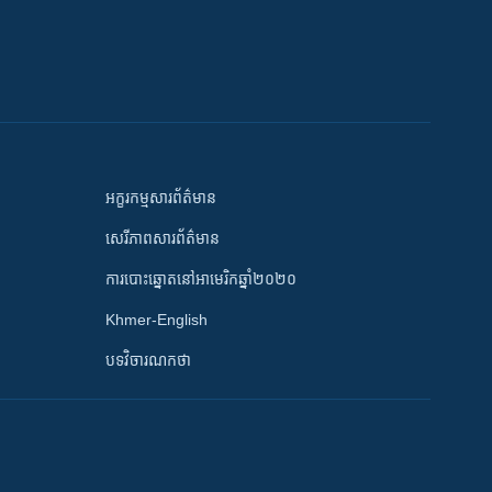
អក្ខរកម្មសារព័ត៌មាន
សេរីភាពសារព័ត៌មាន
ការបោះឆ្នោតនៅអាមេរិកឆ្នាំ២០២០
Khmer-English
បទវិចារណកថា